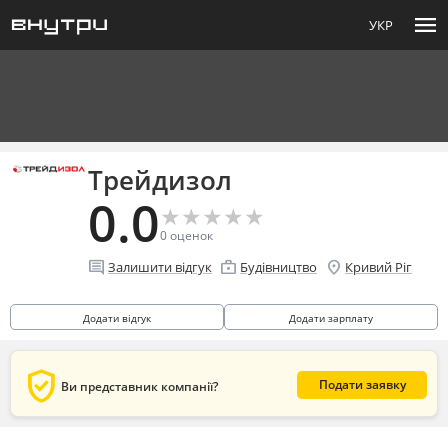
menu
УКР
Трейдизол
0.0
★
★
★
★
★
★
★
★
★
★
0
оценок
comment
enterprise
location_on
Залишити відгук
Будівництво
Кривий Ріг
Додати відгук
Додати зарплату
verified_user
Подати заявку
Ви представник компанії?