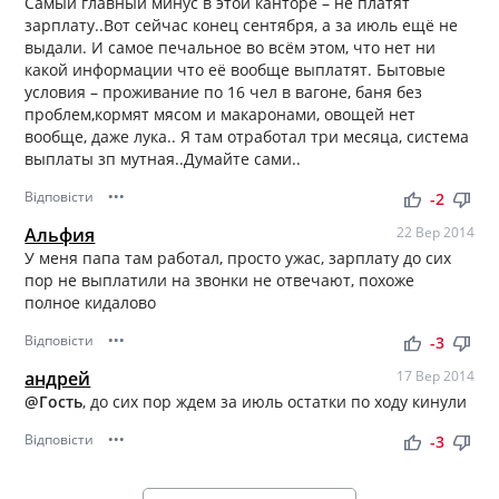
Самый главный минус в этой канторе – не платят
зарплату..Вот сейчас конец сентября, а за июль ещё не
выдали. И самое печальное во всём этом, что нет ни
какой информации что её вообще выплатят. Бытовые
условия – проживание по 16 чел в вагоне, баня без
проблем,кормят мясом и макаронами, овощей нет
вообще, даже лука.. Я там отработал три месяца, система
выплаты зп мутная..Думайте сами..
Відповісти
•••
thumb_up
thumb_down
-2
Альфия
22 Вер 2014
У меня папа там работал, просто ужас, зарплату до сих
пор не выплатили на звонки не отвечают, похоже
полное кидалово
Відповісти
•••
thumb_up
thumb_down
-3
андрей
17 Вер 2014
@Гость
, до сих пор ждем за июль остатки по ходу кинули
Відповісти
•••
thumb_up
thumb_down
-3