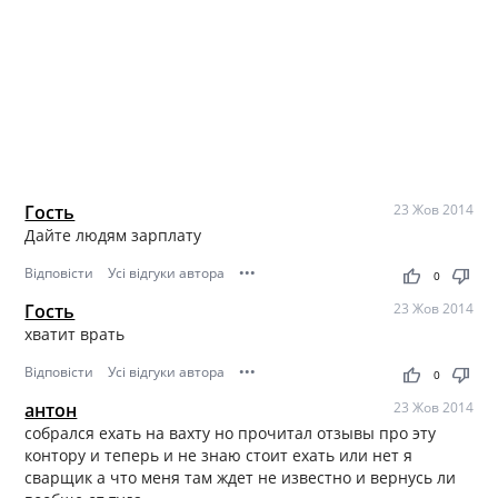
Гость
23 Жов 2014
Дайте людям зарплату
Відповісти
Усі відгуки автора
•••
thumb_up
thumb_down
0
Гость
23 Жов 2014
хватит врать
Відповісти
Усі відгуки автора
•••
thumb_up
thumb_down
0
антон
23 Жов 2014
собрался ехать на вахту но прочитал отзывы про эту
контору и теперь и не знаю стоит ехать или нет я
сварщик а что меня там ждет не известно и вернусь ли