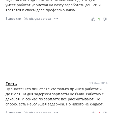
умеет работать,приехал на вахту заработать деньги и
является в своем деле профессионалом.
Відповісти
Усі відгуки автора
•••
thumb_up
thumb_down
1
Гость
13 Жов 2014
Ну знаете! Кто пишет? Те кто только пришел работать?
До июля ни дня задержки зарплаты не было. Работаю с
декабря. И сейчас по зарплате все рассчитывают. Не
спорю, есть небольшая задержка. Но никого не кидают.
Відповісти
Усі відгуки автора
•••