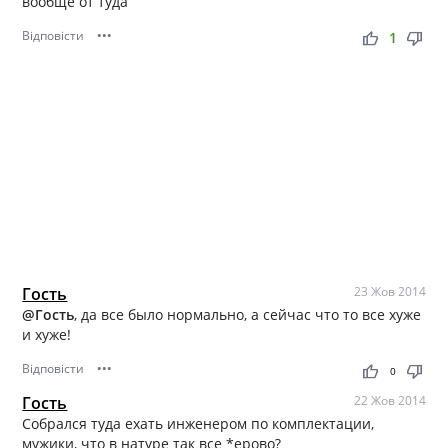
вообще от туда
Відповісти
•••
thumb_up
thumb_down
1
Гость
23 Жов 2014
@Гость
, да все было нормально, а сейчас что то все хуже
и хуже!
Відповісти
•••
thumb_up
thumb_down
0
Гость
22 Жов 2014
Собрался туда ехать инженером по комплектации,
мужики, что в натуре так все *ерово?