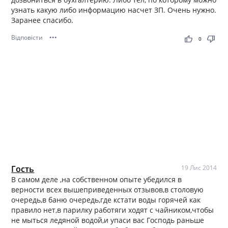
узнать какую либо информацию насчет ЗП. Очень нужно.
Заранее спасибо.
Відповісти
•••
thumb_up
thumb_down
0
Гость
19 Лис 2014
В самом деле ,на собственном опыте убедился в
верности всех вышеприведенных отзывов,в столовую
очередь,в баню очередь,где кстати воды горячей как
правило нет,в парилку работяги ходят с чайником,чтобы
не мыться ледяной водой,и упаси вас Господь раньше