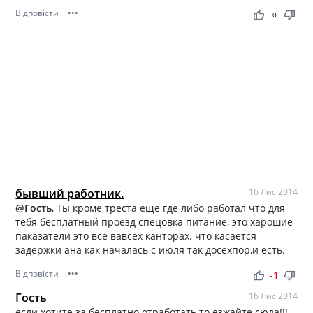
Відповісти
•••
thumb_up
thumb_down
0
бывший работник.
16 Лис 2014
@Гость
, Ты кроме треста ещё где либо работал что для
тебя бесплатный проезд спецовка питание, это харошие
паказатели это всё вавсех канторах. что касается
задержки ана как началась с июля так досехпор,и есть.
Відповісти
•••
thumb_up
thumb_down
-1
Гость
16 Лис 2014
если хотите за бесплатно отработать то езжайте сюда!!!