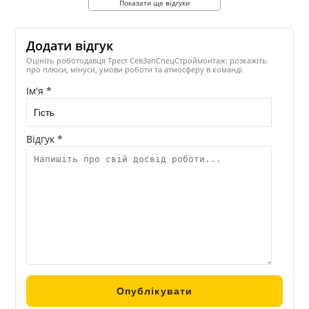
Показати ще відгуки
Додати відгук
Оцініть роботодавця Трест СевЗапСпецСтроймонтаж: розкажіть
про плюси, мінуси, умови роботи та атмосферу в команді.
Ім'я *
Відгук *