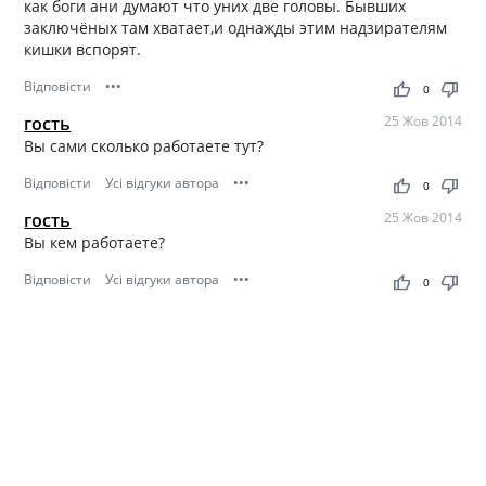
как боги ани думают что уних две головы. Бывших
заключёных там хватает,и однажды этим надзирателям
кишки вспорят.
Відповісти
•••
thumb_up
thumb_down
0
гость
25 Жов 2014
Вы сами сколько работаете тут?
Відповісти
Усі відгуки автора
•••
thumb_up
thumb_down
0
гость
25 Жов 2014
Вы кем работаете?
Відповісти
Усі відгуки автора
•••
thumb_up
thumb_down
0