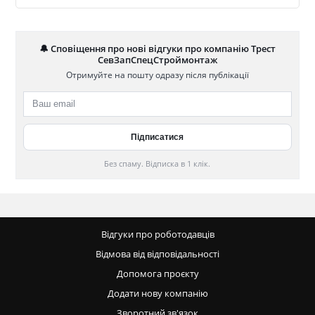
🔔 Сповіщення про нові відгуки про компанію Трест
СевЗапСпецСтроймонтаж
Отримуйте на пошту одразу після публікації
Без спаму. Відписка в 1 клік.
Відгуки про роботодавців
Відмова від відповідальності
Допомога проєкту
Додати нову компанію
Зворотний зв'язок