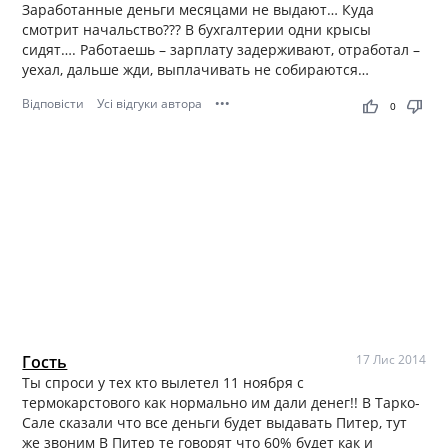
Заработанные деньги месяцами не выдают… Куда
смотрит начальство??? В бухгалтерии одни крысы
сидят…. Работаешь – зарплату задерживают, отработал –
уехал, дальше жди, выплачивать не собираются…
Відповісти
Усі відгуки автора
•••
thumb_up
thumb_down
0
Гость
17 Лис 2014
Ты спроси у тех кто вылетел 11 ноября с
термокарстового как нормально им дали денег!! В Тарко-
Сале сказали что все деньги будет выдавать Питер, тут
же звоним В Питер те говорят что 60% будет как и