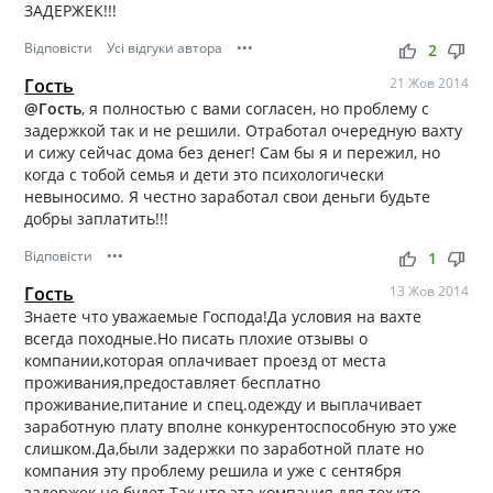
ЗАДЕРЖЕК!!!
Відповісти
Усі відгуки автора
•••
thumb_up
thumb_down
2
Гость
21 Жов 2014
@Гость
, я полностью с вами согласен, но проблему с
задержкой так и не решили. Отработал очередную вахту
и сижу сейчас дома без денег! Сам бы я и пережил, но
когда с тобой семья и дети это психологически
невыносимо. Я честно заработал свои деньги будьте
добры заплатить!!!
Відповісти
•••
thumb_up
thumb_down
1
Гость
13 Жов 2014
Знаете что уважаемые Господа!Да условия на вахте
всегда походные.Но писать плохие отзывы о
компании,которая оплачивает проезд от места
проживания,предоставляет бесплатно
проживание,питание и спец.одежду и выплачивает
заработную плату вполне конкурентоспособную это уже
слишком.Да,были задержки по заработной плате но
компания эту проблему решила и уже с сентября
задержек не будет.Так что эта компания для тех,кто