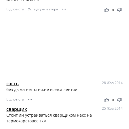
Відповісти
Усі відгуки автора
•••
thumb_up
thumb_down
0
гость
28 Жов 2014
без дыма нет огня.не всежи лентяи
Відповісти
•••
thumb_up
thumb_down
0
сварщик
25 Жов 2014
Стоит ли устраиваться сварщиком накс на
термокарстовое гкм