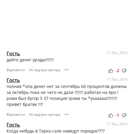
Гость
17 Лис 2014
дайте денег уроды!!!!!!!
Відповісти
Усі відгуки автора
•••
thumb_up
thumb_down
-2
Гость
17 Лис 2014
полная *опа денег нет за сентябрь 60 процентов должны
за октябрь пока не чего не дали !!!!!!! работал на яро !
рома был бугор 5 37 позиция !рома ты *укааааа!!!!!!!!!
привет братве !!!!
Відповісти
Усі відгуки автора
•••
thumb_up
thumb_down
-1
Гость
17 Лис 2014
Когда нибудь в Тарко-сале наведут порядок????