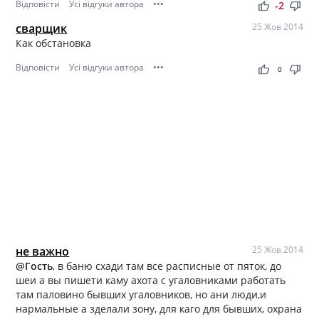
Відповісти
Усі відгуки автора
•••
thumb_up
thumb_down
-2
сварщик
25 Жов 2014
Как обстановка
Відповісти
Усі відгуки автора
•••
thumb_up
thumb_down
0
не важно
25 Жов 2014
@Гость
, в баню схади там все расписные от пяток, до
шеи а вы пишети каму ахота с угаловниками работать
там паловино бывших угаловников, но ани люди,и
нармальные а зделали зону, для каго для бывших, охрана