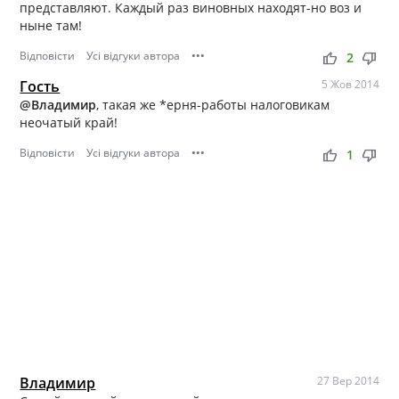
представляют. Каждый раз виновных находят-но воз и
ныне там!
Відповісти
Усі відгуки автора
•••
thumb_up
thumb_down
2
Гость
5 Жов 2014
@Владимир
, такая же *ерня-работы налоговикам
неочатый край!
Відповісти
Усі відгуки автора
•••
thumb_up
thumb_down
1
Владимир
27 Вер 2014