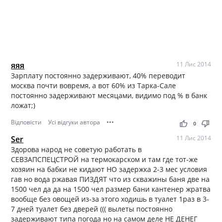
яяя
11 Лис 2014
Зарплату постоянно задерживают, 40% переводит
москва почти вовремя, а вот 60% из Тарка-Сале
постоянно задерживают месяцами, видимо под % в банк
ложат;)
Відповісти
Усі відгуки автора
•••
thumb_up
thumb_down
0
Ser
11 Лис 2014
Здорова народ не советую работать в
СЕВЗАПСПЕЦСТРОЙ на термокарском и там где тот-же
хозяин на бабки не кидают НО задержка 2-3 мес условия
гав но вода ржавая ПИЗДЯТ что из скважины баня две на
1500 чел да да на 1500 чел размер бани кантенер жратва
вообще без овощей из-за этого ходишь в туалет 1раз в 3-
7 дней туалет без дверей ((( вылеты постоянно
задерживают типа погода но на самом деле НЕ ДЕНЕГ