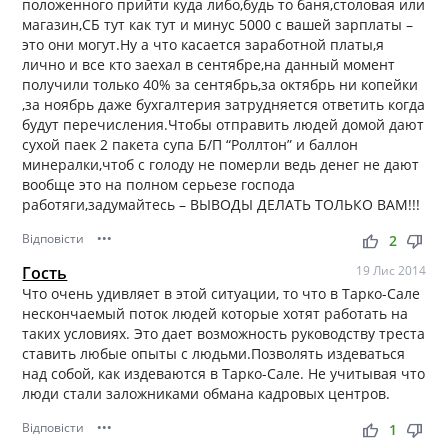
положенного прийти куда либо,будь то баня,столовая или
магазин,СБ тут как тут и минус 5000 с вашей зарплаты –
это они могут.Ну а что касается заработной платы,я
лично и все кто заехал в сентябре,на данный момент
получили только 40% за сентябрь,за октябрь ни копейки
,за ноябрь даже бухгалтерия затрудняется ответить когда
будут перечисления.Чтобы отправить людей домой дают
сухой паек 2 пакета супа Б/П “Роллтон” и баллон
минералки,чтоб с голоду не померли ведь денег не дают
вообще это на полном серьезе господа
работяги,задумайтесь – ВЫВОДЫ ДЕЛАТЬ ТОЛЬКО ВАМ!!!
Відповісти
•••
thumb_up
thumb_down
2
Гость
19 Лис 2014
Что очень удивляет в этой ситуации, то что в Тарко-Сале
нескончаемый поток людей которые хотят работать на
таких условиях. Это дает возможность руководству треста
ставить любые опыты с людьми.Позволять издеваться
над собой, как издеваются в Тарко-Сале. Не учитывая что
люди стали заложниками обмана кадровых центров.
Відповісти
•••
thumb_up
thumb_down
1