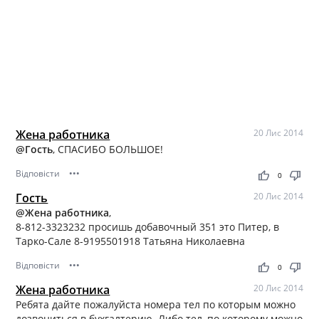
Жена работника
20 Лис 2014
@Гость
, СПАСИБО БОЛЬШОЕ!
Відповісти
•••
thumb_up
thumb_down
0
Гость
20 Лис 2014
@Жена работника
,
8-812-3323232 просишь добавочный 351 это Питер, в
Тарко-Сале 8-9195501918 Татьяна Николаевна
Відповісти
•••
thumb_up
thumb_down
0
Жена работника
20 Лис 2014
Ребята дайте пожалуйста номера тел по которым можно
дозвониться в бухгалтерию. Либо тел, по которому можно