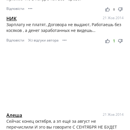
Відповісти
•••
thumb_up
thumb_down
0
НИК
21 Жов 2014
Зарплату не платят, Договора не выдают, Работаешь без
косяков , а денег заработанных не видешь…
Відповісти
Усі відгуки автора
•••
thumb_up
thumb_down
1
Алеша
21 Жов 2014
Сейчас конец октября, а зп ещё за август не
перечислили И это вы говорите С СЕНТЯБРЯ НЕ БУДЕТ