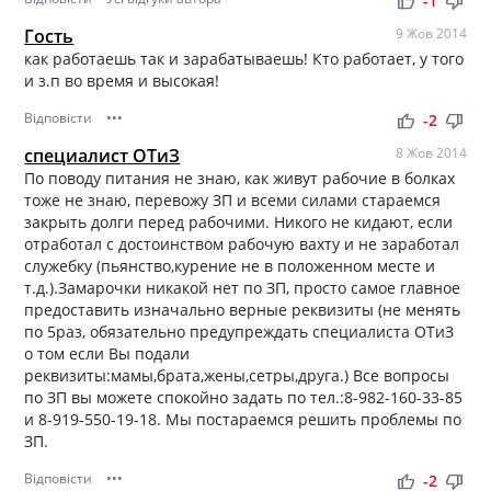
thumb_up
thumb_down
-1
Гость
9 Жов 2014
как работаешь так и зарабатываешь! Кто работает, у того
и з.п во время и высокая!
Відповісти
•••
thumb_up
thumb_down
-2
специалист ОТиЗ
8 Жов 2014
По поводу питания не знаю, как живут рабочие в болках
тоже не знаю, перевожу ЗП и всеми силами стараемся
закрыть долги перед рабочими. Никого не кидают, если
отработал с достоинством рабочую вахту и не заработал
служебку (пьянство,курение не в положенном месте и
т.д.).Замарочки никакой нет по ЗП, просто самое главное
предоставить изначально верные реквизиты (не менять
по 5раз, обязательно предупреждать специалиста ОТиЗ
о том если Вы подали
реквизиты:мамы,брата,жены,сетры,друга.) Все вопросы
по ЗП вы можете спокойно задать по тел.:8-982-160-33-85
и 8-919-550-19-18. Мы постараемся решить проблемы по
ЗП.
Відповісти
•••
thumb_up
thumb_down
-2