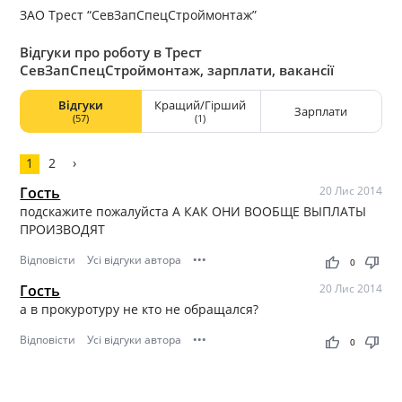
ЗАО Трест “СевЗапСпецСтроймонтаж”
Відгуки про роботу в Трест
СевЗапСпецСтроймонтаж, зарплати, вакансії
Відгуки
Кращий/Гірший
Зарплати
(57)
(1)
1
2
›
Гость
20 Лис 2014
подскажите пожалуйста А КАК ОНИ ВООБЩЕ ВЫПЛАТЫ
ПРОИЗВОДЯТ
Відповісти
Усі відгуки автора
•••
thumb_up
thumb_down
0
Гость
20 Лис 2014
а в прокуротуру не кто не обращался?
Відповісти
Усі відгуки автора
•••
thumb_up
thumb_down
0