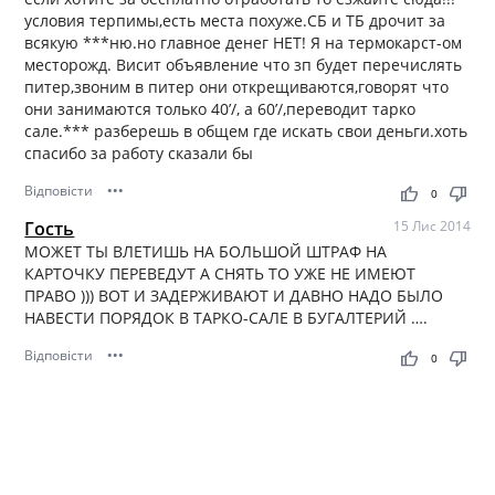
условия терпимы,есть места похуже.СБ и ТБ дрочит за
всякую ***ню.но главное денег НЕТ! Я на термокарст-ом
месторожд. Висит объявление что зп будет перечислять
питер,звоним в питер они открещиваются,говорят что
они занимаются только 40’/, а 60’/,переводит тарко
сале.*** разберешь в общем где искать свои деньги.хоть
спасибо за работу сказали бы
Відповісти
•••
thumb_up
thumb_down
0
Гость
15 Лис 2014
МОЖЕТ ТЫ ВЛЕТИШЬ НА БОЛЬШОЙ ШТРАФ НА
КАРТОЧКУ ПЕРЕВЕДУТ А СНЯТЬ ТО УЖЕ НЕ ИМЕЮТ
ПРАВО ))) ВОТ И ЗАДЕРЖИВАЮТ И ДАВНО НАДО БЫЛО
НАВЕСТИ ПОРЯДОК В ТАРКО-САЛЕ В БУГАЛТЕРИЙ ….
Відповісти
•••
thumb_up
thumb_down
0