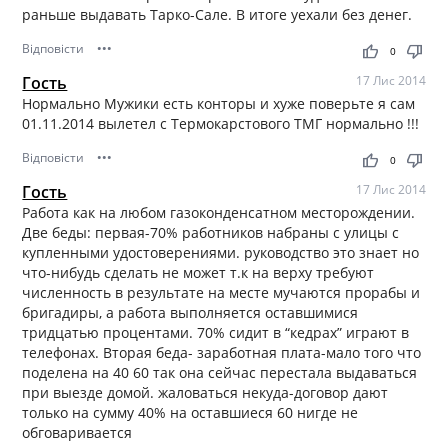
раньше выдавать Тарко-Сале. В итоге уехали без денег.
Відповісти
•••
thumb_up
thumb_down
0
Гость
17 Лис 2014
Нормально Мужики есть конторы и хуже поверьте я сам
01.11.2014 вылетел с Термокарстового ТМГ нормально !!!
Відповісти
•••
thumb_up
thumb_down
0
Гость
17 Лис 2014
Работа как на любом газоконденсатном месторождении.
Две беды: первая-70% работников набраны с улицы с
купленными удостоверениями. руководство это знает но
что-нибудь сделать не может т.к на верху требуют
численность в результате на месте мучаются прорабы и
бригадиры, а работа выполняется оставшимися
тридцатью процентами. 70% сидит в “кедрах” играют в
телефонах. Вторая беда- заработная плата-мало того что
поделена на 40 60 так она сейчас перестала выдаваться
при выезде домой. жаловаться некуда-договор дают
только на сумму 40% на оставшиеся 60 нигде не
обговаривается