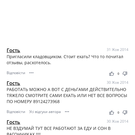
Гость
31 Жов 2014
Пригласили кладовщиком. Стоит ехать? Что то почитал
отзывы, расхотелось.
Відповісти
•••
thumb_up
thumb_down
0
Гость
30 Жов 2014
РАБОТАТЬ МОЖНО А ВОТ С ДЕНЬГАМИ ДЕЙСТВИТЕЛЬНО
ТЯЖЕЛО СМОТРИТЕ САМИ ЕХАТЬ ИЛИ НЕТ ВСЕ ВОПРОСЫ
ПО НОМЕРУ 89124273968
Відповісти
Усі відгуки автора
•••
thumb_up
thumb_down
0
Гость
30 Жов 2014
НЕ ВЗДУМАЙ ТУТ ВСЕ РАБОТАЮТ ЗА ЕДУ И СОН В
ВАГОНЧИКАХ !!!!