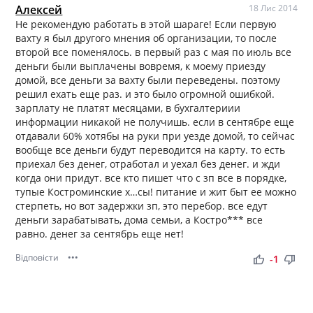
Алексей
18 Лис 2014
Не рекомендую работать в этой шараге! Если первую
вахту я был другого мнения об организации, то после
второй все поменялось. в первый раз с мая по июль все
деньги были выплачены вовремя, к моему приезду
домой, все деньги за вахту были переведены. поэтому
решил ехать еще раз. и это было огромной ошибкой.
зарплату не платят месяцами, в бухгалтериии
информации никакой не получишь. если в сентябре еще
отдавали 60% хотябы на руки при уезде домой, то сейчас
вообще все деньги будут переводится на карту. то есть
приехал без денег, отработал и уехал без денег. и жди
когда они придут. все кто пишет что с зп все в порядке,
тупые Костроминские х…сы! питание и жит быт ее можно
стерпеть, но вот задержки зп, это перебор. все едут
деньги зарабатывать, дома семьи, а Костро*** все
равно. денег за сентябрь еще нет!
Відповісти
•••
thumb_up
thumb_down
-1