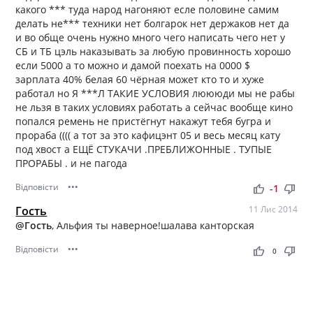
какого *** туда народ нагоняют есле половине самим
делать не*** техники нет болгарок нет держаков нет да
и во обще очень нужно много чего написать чего нет у
СБ и ТБ цэль наказывать за любую провинность хорошо
если 5000 а то можно и дамой поехать на 0000 $
зарплата 40% белая 60 чёрная может кто то и хуже
работал но Я ***Л ТАКИЕ УСЛОВИЯ люююди мы не рабы
не льзя в таких условиях работать а сейчас вообще кино
попался ремень не пристёгнут накажут тебя бугра и
прораба (((( а тот за это кафицэнт 05 и весь месяц кату
под хвост а ЕЩЁ СТУКАЧИ .ПРЕБЛИЖОННЫЕ . ТУПЫЕ
ПРОРАБЫ . и не пагода
Відповісти
•••
thumb_up
thumb_down
-1
Гость
11 Лис 2014
@Гость
, Альфия ты наверное!шалава канторская
Відповісти
•••
thumb_up
thumb_down
0