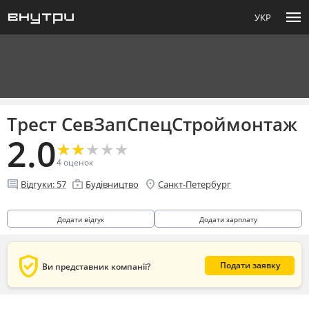
menu
УКР
Трест СевЗапСпецСтроймонтаж
2.0
★
★
★
★
★
★
★
★
★
★
4
оценок
comment
enterprise
location_on
Відгуки:
57
Будівництво
Санкт-Петербург
Додати відгук
Додати зарплату
verified_user
Подати заявку
Ви представник компанії?