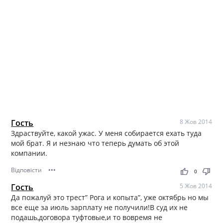
Гость
8 Жов 2014
Здраствуйте, какой ужас. У меня собирается ехать туда
мой брат. Я и незнаю что теперь думать об этой
компании.
Відповісти
•••
thumb_up
thumb_down
0
Гость
5 Жов 2014
Да пожалуй это трест” Рога и копыта”, уже октябрь но мы
все еще за июль зарплату не получили!В суд их не
подашь,договора туфтовые,и то вовремя не