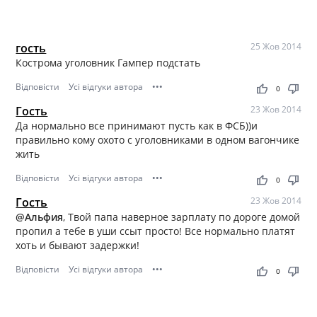
гость
25 Жов 2014
Кострома уголовник Гампер подстать
Відповісти
Усі відгуки автора
•••
thumb_up
thumb_down
0
Гость
23 Жов 2014
Да нормально все принимают пусть как в ФСБ))и
правильно кому охото с уголовниками в одном вагончике
жить
Відповісти
Усі відгуки автора
•••
thumb_up
thumb_down
0
Гость
23 Жов 2014
@Альфия
, Твой папа наверное зарплату по дороге домой
пропил а тебе в уши ссыт просто! Все нормально платят
хоть и бывают задержки!
Відповісти
Усі відгуки автора
•••
thumb_up
thumb_down
0