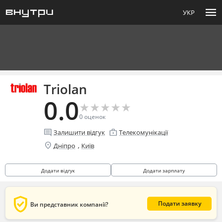
menu
УКР
Triolan
0.0
★
★
★
★
★
★
★
★
★
★
0
оценок
comment
enterprise
Залишити відгук
Телекомунікації
location_on
,
Дніпро
Київ
Додати відгук
Додати зарплату
verified_user
Подати заявку
Ви представник компанії?