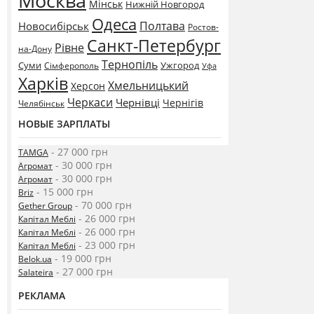
Москва
Мінськ
Нижній Новгород
Одеса
Полтава
Новосибірськ
Ростов-
Санкт-Петербург
Рівне
на-Дону
Тернопіль
Суми
Ужгород
Сімферополь
Уфа
Харків
Хмельницький
Херсон
Черкаси
Чернівці
Чернігів
Челябінськ
НОВЫЕ ЗАРПЛАТЫ
- 27 000 грн
TAMGA
- 30 000 грн
Агромат
- 30 000 грн
Агромат
- 15 000 грн
Briz
- 70 000 грн
Gether Group
- 26 000 грн
Капітал Меблі
- 26 000 грн
Капітал Меблі
- 23 000 грн
Капітал Меблі
- 19 000 грн
Belok.ua
- 27 000 грн
Salateira
РЕКЛАМА