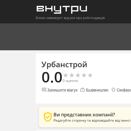
Бізнес навиворіт: відгуки про роботодавців
Урбанстрой
0.0
★
★
★
★
★
★
★
★
★
★
0
оценок
comment
enterprise
location_on
Залишити відгук
Будівництво
Сімфер
verified_user
Ви представник компанії?
Редагуйте сторінку та відповідайте від імені 