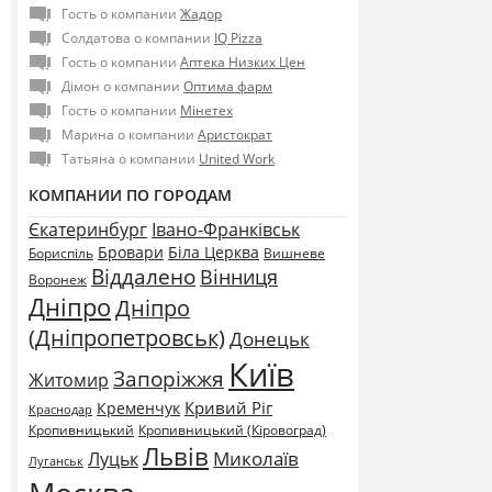
Гость о компании
Жадор
Солдатова о компании
IQ Pizza
Гость о компании
Аптека Низких Цен
Дімон о компании
Оптима фарм
Гость о компании
Мінетех
Марина о компании
Аристократ
Татьяна о компании
United Work
КОМПАНИИ ПО ГОРОДАМ
Єкатеринбург
Івано-Франківськ
Бровари
Біла Церква
Бориспіль
Вишневе
Віддалено
Вінниця
Воронеж
Дніпро
Дніпро
(Дніпропетровськ)
Донецьк
Київ
Запоріжжя
Житомир
Кривий Ріг
Кременчук
Краснодар
Кропивницький
Кропивницький (Кіровоград)
Львів
Миколаїв
Луцьк
Луганськ