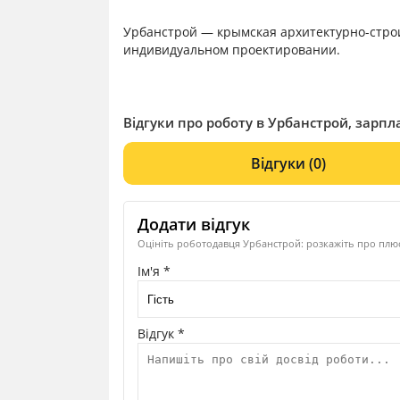
Урбанстрой — крымская архитектурно-стро
индивидуальном проектировании.
Відгуки про роботу в Урбанстрой, зарпла
Відгуки
(0)
Додати відгук
Оцініть роботодавця Урбанстрой: розкажіть про плюс
Ім'я *
Відгук *