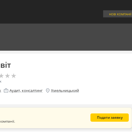
НОВІ КОМПАНІЇ
віт
★
★
★
★
★
★
к
enterprise
location_on
к
Аудит, консалтинг
Хмельницький
Подати заявку
компанії.