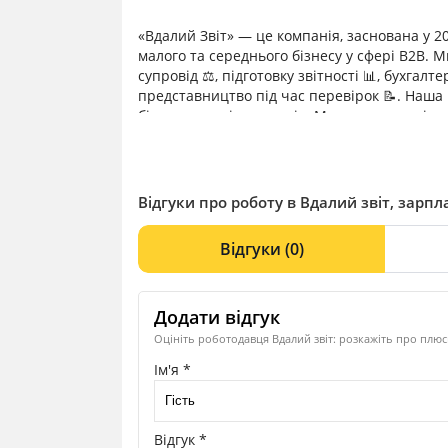
«Вдалий Звіт» — це компанія, заснована у 20
малого та середнього бізнесу у сфері B2B
супровід ⚖️, підготовку звітності 📊, бухгал
представництво під час перевірок 📝. Наша
бізнесу для підприємців. Ми гарантуємо інди
штрафів 🚫.
Відгуки про роботу в Вдалий звіт, зарпла
Відгуки
(0)
Додати відгук
Оцініть роботодавця Вдалий звіт: розкажіть про плюс
Ім'я *
Відгук *