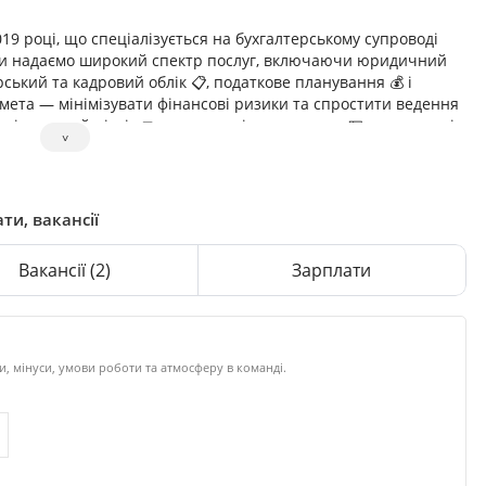
19 році, що спеціалізується на бухгалтерському супроводі
. Ми надаємо широкий спектр послуг, включаючи юридичний
терський та кадровий облік 📋, податкове планування 💰 і
 мета — мінімізувати фінансові ризики та спростити ведення
відуальний підхід 🤝, прозоре ціноутворення 💵 та захист від
˅
ти, вакансії
Вакансії
(2)
Зарплати
и, мінуси, умови роботи та атмосферу в команді.