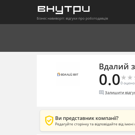
Бізнес навиворіт: відгуки про роботодавців
Вдалий з
0.0
★
★
★
★
0
оцено
comment
Залишити відгу
verified_user
Ви представник компанії?
Редагуйте сторінку та відповідайте від імені 