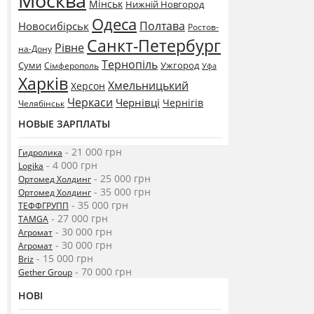
Москва
Мінськ
Нижній Новгород
Одеса
Полтава
Новосибірськ
Ростов-
Санкт-Петербург
Рівне
на-Дону
Тернопіль
Суми
Ужгород
Сімферополь
Уфа
Харків
Хмельницький
Херсон
Черкаси
Чернівці
Чернігів
Челябінськ
НОВЫЕ ЗАРПЛАТЫ
- 21 000 грн
Гидролика
- 4 000 грн
Logika
- 25 000 грн
Ортомед Холдинг
- 35 000 грн
Ортомед Холдинг
- 35 000 грн
ТЕФФГРУПП
- 27 000 грн
TAMGA
- 30 000 грн
Агромат
- 30 000 грн
Агромат
- 15 000 грн
Briz
- 70 000 грн
Gether Group
НОВІ