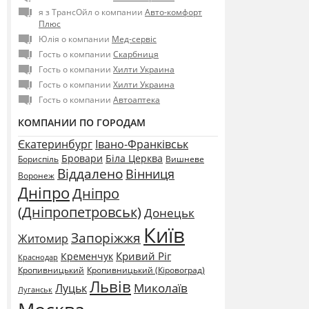
я з ТрансОйл о компании
Авто-комфорт
Плюс
Юлія о компании
Мед-сервіс
Гость о компании
Скарбниця
Гость о компании
Хилти Украина
Гость о компании
Хилти Украина
Гость о компании
Автоаптека
КОМПАНИИ ПО ГОРОДАМ
Єкатеринбург
Івано-Франківськ
Бровари
Біла Церква
Бориспіль
Вишневе
Віддалено
Вінниця
Воронеж
Дніпро
Дніпро
(Дніпропетровськ)
Донецьк
Київ
Запоріжжя
Житомир
Кривий Ріг
Кременчук
Краснодар
Кропивницький
Кропивницький (Кіровоград)
Львів
Миколаїв
Луцьк
Луганськ