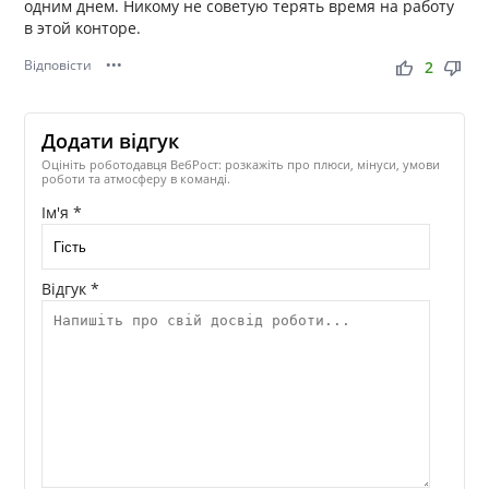
одним днем. Никому не советую терять время на работу
в этой конторе.
Відповісти
•••
thumb_up
thumb_down
2
Додати відгук
Оцініть роботодавця ВебРост: розкажіть про плюси, мінуси, умови
роботи та атмосферу в команді.
Ім'я *
Відгук *