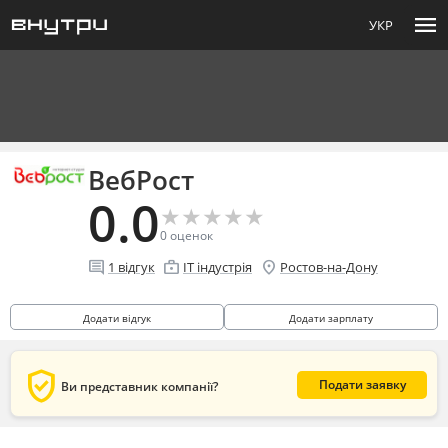
menu
УКР
ВебРост
0.0
★
★
★
★
★
★
★
★
★
★
0
оценок
comment
enterprise
location_on
1
відгук
IT індустрія
Ростов-на-Дону
Додати відгук
Додати зарплату
verified_user
Подати заявку
Ви представник компанії?