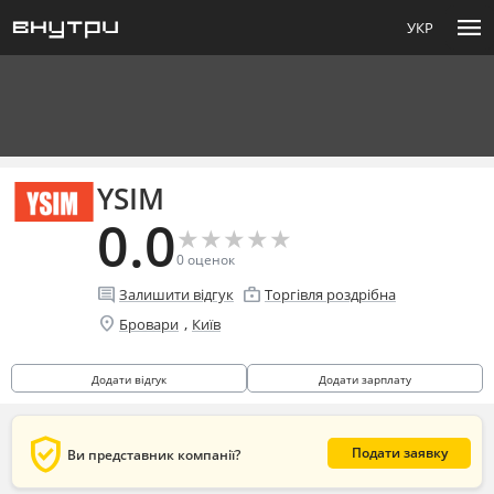
menu
УКР
YSIM
0.0
★
★
★
★
★
★
★
★
★
★
0
оценок
comment
enterprise
Залишити відгук
Торгівля роздрібна
location_on
,
Бровари
Київ
Додати відгук
Додати зарплату
verified_user
Подати заявку
Ви представник компанії?