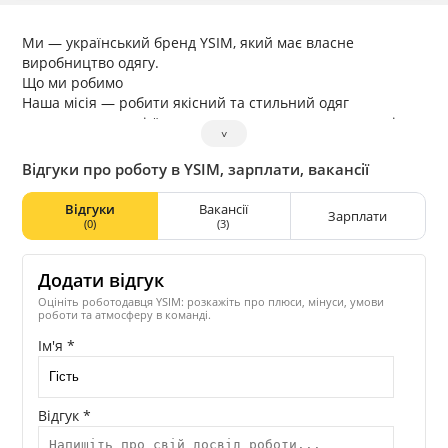
Ми — український бренд YSIM, який має власне
виробництво одягу.
Що ми робимо
Наша місія — робити якісний та стильний одяг
доступним для всієї родини, створюючи продукти, які
˅
дійсно люблять наші клієнти.
Відгуки про роботу в YSIM, зарплати, вакансії
Відгуки
Вакансії
Зарплати
(0)
(3)
Додати відгук
Оцініть роботодавця YSIM: розкажіть про плюси, мінуси, умови
роботи та атмосферу в команді.
Ім'я *
Відгук *