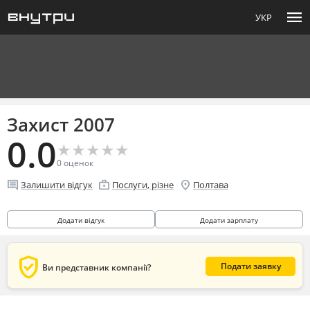
menu
УКР
Захист 2007
0.0
★
★
★
★
★
★
★
★
★
★
0
оценок
comment
enterprise
location_on
Залишити відгук
Послуги, різне
Полтава
Додати відгук
Додати зарплату
verified_user
Подати заявку
Ви представник компанії?