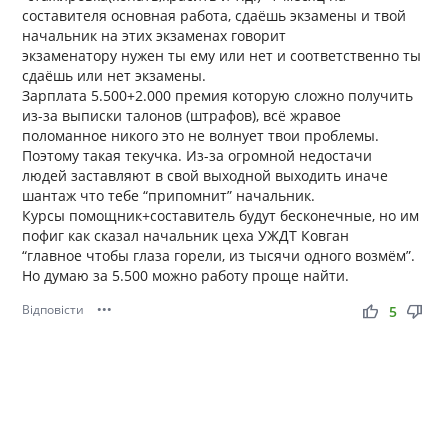
составителя основная работа, сдаёшь экзамены и твой
начальник на этих экзаменах говорит
экзаменатору нужен ты ему или нет и соответственно ты
сдаёшь или нет экзамены.
Зарплата 5.500+2.000 премия которую сложно получить
из-за выписки талонов (штрафов), всё жравое
поломанное никого это не волнует твои проблемы.
Поэтому такая текучка. Из-за огромной недостачи
людей заставляют в свой выходной выходить иначе
шантаж что тебе “припомнит” начальник.
Курсы помощник+составитель будут бесконечные, но им
пофиг как сказал начальник цеха УЖДТ Ковган
“главное чтобы глаза горели, из тысячи одного возмём”.
Но думаю за 5.500 можно работу проще найти.
Відповісти
•••
thumb_up
thumb_down
5