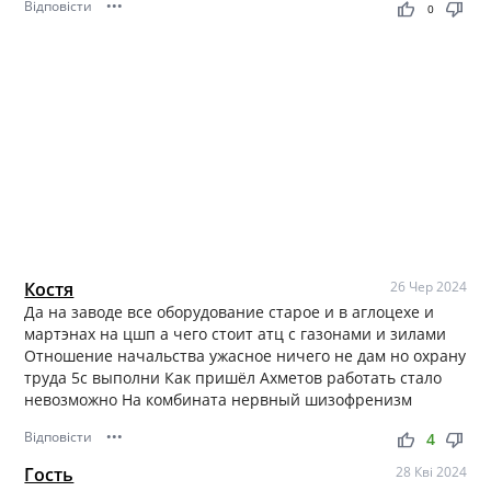
Відповісти
•••
thumb_up
thumb_down
0
Костя
26 Чер 2024
Да на заводе все оборудование старое и в аглоцехе и
мартэнах на цшп а чего стоит атц с газонами и зилами
Отношение начальства ужасное ничего не дам но охрану
труда 5с выполни Как пришёл Ахметов работать стало
невозможно На комбината нервный шизофренизм
Відповісти
•••
thumb_up
thumb_down
4
Гость
28 Кві 2024