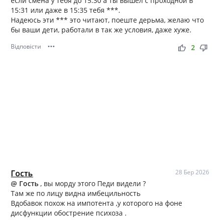
если смена у тебя до 15:30 а ты вышел с проходной в
15:31 или даже в 15:35 тебя ***.
Надеюсь эти *** это читают, поеште дерьма, желаю что
бы ваши дети, работали в так же условия, даже хуже.
Відповісти
•••
thumb_up
thumb_down
2
Гость
28 Бер 2026
@ Гость
, вы морду этого Педи видели ?
Там же по лицу видна имбецильность
Вдобавок похож на импотента ,у которого на фоне
дисфункции обострение психоза .