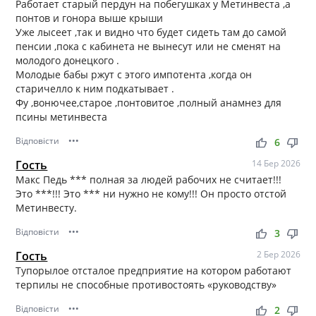
Работает старый пердун на побегушках у Метинвеста ,а
понтов и гонора выше крыши
Уже лысеет ,так и видно что будет сидеть там до самой
пенсии ,пока с кабинета не вынесут или не сменят на
молодого донецкого .
Молодые бабы ржут с этого импотента ,когда он
старичелло к ним подкатывает .
Фу ,вонючее,старое ,понтовитое ,полный анамнез для
псины метинвеста
Відповісти
•••
thumb_up
thumb_down
6
Гость
14 Бер 2026
Макс Педь *** полная за людей рабочих не считает!!!
Это ***!!! Это *** ни нужно не кому!!! Он просто отстой
Метинвесту.
Відповісти
•••
thumb_up
thumb_down
3
Гость
2 Бер 2026
Тупорылое отсталое предприятие на котором работают
терпилы не способные противостоять «руководству»
Відповісти
•••
thumb_up
thumb_down
2