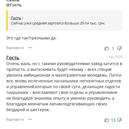
@Гость
,
Гость
:
Сейчас уже средняя зарплата больше 20-ти тыс. грн.
Это где так?грязными да.
Відповісти
•••
thumb_up
thumb_down
1
Гость
1 Кві 2020
Очень жаль, но с такими руководителями завод катится в
пропасть, а вытаскивать будет некому – всех спецов
уволила амбициозная и малограмотная молодежь. Почти
все, вновь испеченные начальники непонятных отделов
и управлений,которые по своей сути, делающие гадости
тихушники – возглавляют свои отделы и управленияне
не благодаря знаниям, опыту и умению руководить, а
благодаря мохнатым лапам,подтягивающих своих
бездарей и шестерок.
Відповісти
•••
thumb_up
thumb_down
13