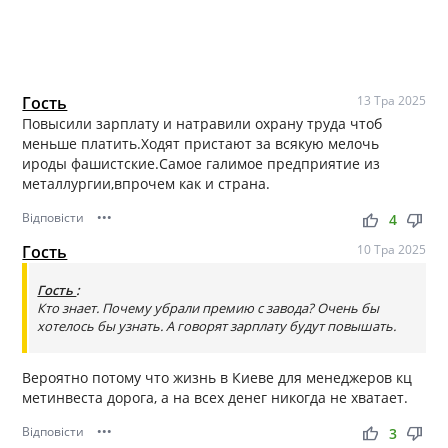
Гость
13 Тра 2025
Повысили зарплату и натравили охрану труда чтоб
меньше платить.Ходят пристают за всякую мелочь
ироды фашистские.Самое галимое предприятие из
металлургии,впрочем как и страна.
Відповісти
•••
thumb_up
thumb_down
4
Гость
10 Тра 2025
Гость
:
Кто знает. Почему убрали премию с завода? Очень бы
хотелось бы узнать. А говорят зарплату будут повышать.
Вероятно потому что жизнь в Киеве для менеджеров кц
метинвеста дорога, а на всех денег никогда не хватает.
Відповісти
•••
thumb_up
thumb_down
3