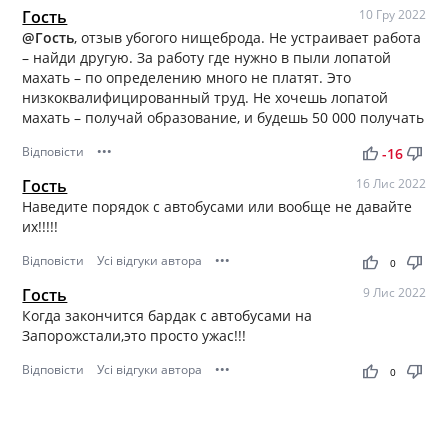
Гость
10 Гру 2022
@Гость
, отзыв убогого нищеброда. Не устраивает работа
– найди другую. За работу где нужно в пыли лопатой
махать – по определению много не платят. Это
низкоквалифицированный труд. Не хочешь лопатой
махать – получай образование, и будешь 50 000 получать
Відповісти
•••
thumb_up
thumb_down
-16
Гость
16 Лис 2022
Наведите порядок с автобусами или вообще не давайте
их!!!!!
Відповісти
Усі відгуки автора
•••
thumb_up
thumb_down
0
Гость
9 Лис 2022
Когда закончится бардак с автобусами на
Запорожстали,это просто ужас!!!
Відповісти
Усі відгуки автора
•••
thumb_up
thumb_down
0