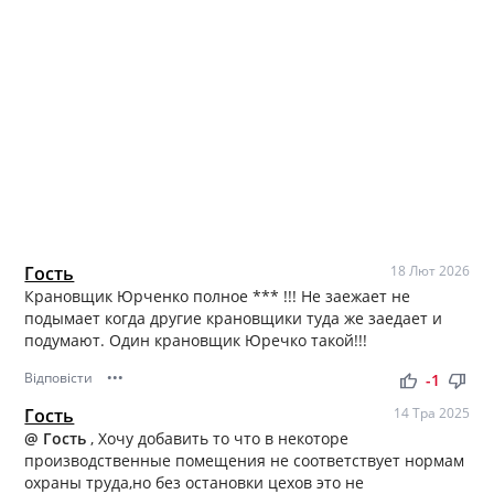
Гость
18 Лют 2026
Крановщик Юрченко полное *** !!! Не заежает не
подымает когда другие крановщики туда же заедает и
подумают. Один крановщик Юречко такой!!!
Відповісти
•••
thumb_up
thumb_down
-1
Гость
14 Тра 2025
@ Гость
, Хочу добавить то что в некоторе
производственные помещения не соответствует нормам
охраны труда,но без остановки цехов это не