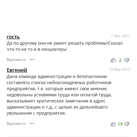
гость
1 Лис 2017
Да по другому они не умеют решать проблемы!Сказал
что-то не то и в концлагерь!
Відповісти
•••
thumb_up
thumb_down
2
Евгений
10 Вер 2013
Дана команда администрации и безопасникам
составлять списки неблагонадежных работников
предприятия, т.е. которые имеют свое мнение,
недовольны условиями труда или оплатой труда,
высказывают критические замечания в адрес
администрации и т.д., с целью их дальнейшего
увольнения с предприятия.
Відповісти
•••
thumb_up
thumb_down
19