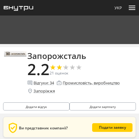
menu
УКР
Запорожсталь
2.2
★
★
★
★
★
★
★
★
★
★
21
оценок
comment
enterprise
Відгуки:
34
Промисловість, виробництво
location_on
Запоріжжя
Додати відгук
Додати зарплату
verified_user
Подати заявку
Ви представник компанії?