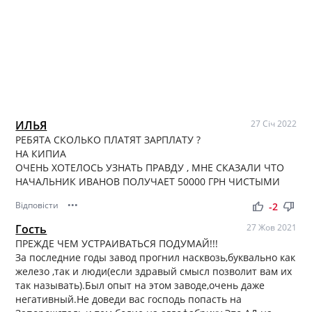
ИЛЬЯ
27 Січ 2022
РЕБЯТА СКОЛЬКО ПЛАТЯТ ЗАРПЛАТУ ?
НА КИПИА
ОЧЕНЬ ХОТЕЛОСЬ УЗНАТЬ ПРАВДУ , МНЕ СКАЗАЛИ ЧТО
НАЧАЛЬНИК ИВАНОВ ПОЛУЧАЕТ 50000 ГРН ЧИСТЫМИ
Відповісти
•••
thumb_up
thumb_down
-2
Гость
27 Жов 2021
ПРЕЖДЕ ЧЕМ УСТРАИВАТЬСЯ ПОДУМАЙ!!!
За последние годы завод прогнил насквозь,буквально как
железо ,так и люди(если здравый смысл позволит вам их
так называть).Был опыт на этом заводе,очень даже
негативный.Не доведи вас господь попасть на