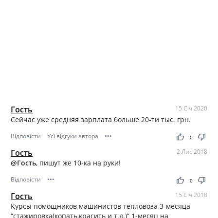
Гость
15 Січ 2020
Сейчас уже средняя зарплата больше 20-ти тыс. грн.
Відповісти
Усі відгуки автора
•••
thumb_up
thumb_down
0
Гость
2 Лис 2018
@Гость
, пишут же 10-ка на руки!
Відповісти
•••
thumb_up
thumb_down
0
Гость
15 Січ 2018
Курсы помощников машинистов тепловоза 3-месяца
“стажировка(копать,красить и т.д.)” 1-месяц на