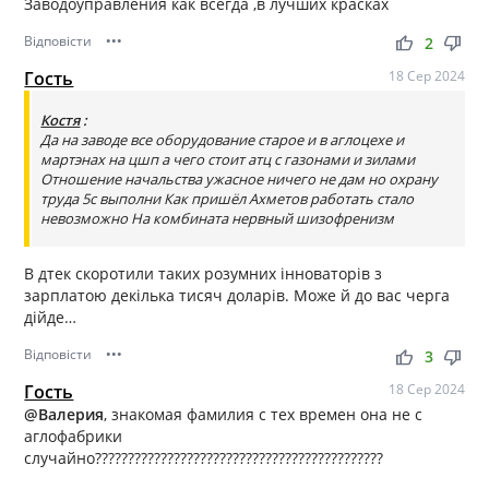
Заводоуправления как всегда ,в лучших красках
Відповісти
•••
thumb_up
thumb_down
2
Гость
18 Сер 2024
Костя
:
Да на заводе все оборудование старое и в аглоцехе и
мартэнах на цшп а чего стоит атц с газонами и зилами
Отношение начальства ужасное ничего не дам но охрану
труда 5с выполни Как пришёл Ахметов работать стало
невозможно На комбината нервный шизофренизм
В дтек скоротили таких розумних інноваторів з
зарплатою декілька тисяч доларів. Може й до вас черга
дійде…
Відповісти
•••
thumb_up
thumb_down
3
Гость
18 Сер 2024
@Валерия
, знакомая фамилия с тех времен она не с
аглофабрики
случайно????????????????????????????????????????????