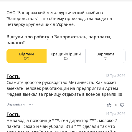
ОАО “Запорожский металлургический комбинат
“Запорожсталь” – по объему производства входит в
четверку крупнейших в Украине.
Відгуки про роботу в Запорожсталь, зарплати,
вакансії
Відгуки
Кращий/Гірший
Зарплати
(34)
(2)
(3)
Гость
18 Тра 2026
Скажите дорогое руководство Метинвеста. Как может
выехать человек работающий на предприятии Артём
Фадеев выехал за границу отдыхать в военое время!!!!!!!
Відповісти
•••
thumb_up
thumb_down
0
Гость
14 Тра 2026
Не завод, а позорище ***, ген директор ***. молоко 2
пакета , сахар и чай убрали. Эти *** сделали так что