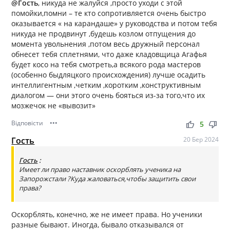
@Гость
, никуда не жалуйся ,просто уходи с этой
помойки,помни – те кто сопротивляется очень быстро
оказывается « на карандаше» у руководства и потом тебя
никуда не продвинут ,будешь козлом отпущения до
момента увольнения ,потом весь дружный персонал
обнесет тебя сплетнями, что даже кладовщица Агафья
будет косо на тебя смотреть,а всякого рода мастеров
(особенно быдляцкого происхождения) лучше осадить
интеллигентным ,четким ,коротким ,конструктивным
диалогом — они этого очень бояться из-за того,что их
мозжечок не «вывозит»
Відповісти
•••
thumb_up
thumb_down
5
Гость
20 Бер 2024
Гость
:
Имеет ли право наставник оскорблять ученика на
Запорожстали ?Куда жаловаться,чтобы защитить свои
права?
Оскорблять, конечно, же не имеет права. Но ученики
разные бывают. Иногда, бывало отказывался от