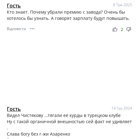
Гость
8 Тра 2025
Кто знает. Почему убрали премию с завода? Очень бы
хотелось бы узнать. А говорят зарплату будут повышать.
Відповісти
•••
thumb_up
thumb_down
2
Гость
14 Гру 2024
Видел Чистякову …тягали её курды в турецком клубе
Ну с такой органичной внешностью сей факт не удивляет
.
Слава богу без г-жи Азаренко