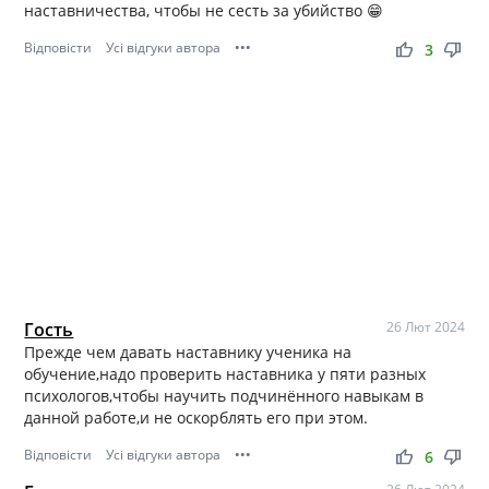
наставничества, чтобы не сесть за убийство 😁
Відповісти
Усі відгуки автора
•••
thumb_up
thumb_down
3
Гость
26 Лют 2024
Прежде чем давать наставнику ученика на
обучение,надо проверить наставника у пяти разных
психологов,чтобы научить подчинённого навыкам в
данной работе,и не оскорблять его при этом.
Відповісти
Усі відгуки автора
•••
thumb_up
thumb_down
6