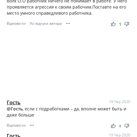
Волк О.О работник ничего не понимает в работе. У него
проявляется агрессия к своим рабочим.Поставте на его
место умного справедливого работника.
Відповісти
Усі відгуки автора
•••
thumb_up
thumb_down
1
Гость
19 Чер 2020
@Гость
, если с подработками – да, вполне может быть и
даже больше
Відповісти
•••
thumb_up
thumb_down
0
Гость
19 Чер 2020