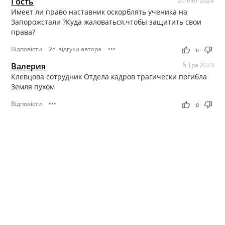
Гость
26 Лют 2024
Имеет ли право наставник оскорблять ученика на
Запорожстали ?Куда жаловаться,чтобы защитить свои
права?
Відповісти
Усі відгуки автора
•••
thumb_up
thumb_down
0
Валерия
5 Тра 2023
Клевцова сотрудник Отдела кадров трагически погибла
Земля пухом
Відповісти
•••
thumb_up
thumb_down
0