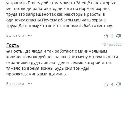
устранить.Почему об этом молчать?А ещё в некоторых
местах люди работают одни,хотя по нормам охраны
труда это запрещено,так как некоторые работы в
одиночку опасны.Почему об этом молчать охрана
труда.Да потому что хотят сэкономить баба ахметову.
Відповісти
•••
thumb_up
thumb_down
3
Гость
13 Тра 2025
@ Гость
, Да люди и так работают с минимальным
количеством людей,не знаешь как смену отпахать.А эти
охранники труда лишают денег семью которой и так
тяжело во время войны.Будь они трижды
прокляты,аминь,аминь,аминь.
Відповісти
•••
thumb_up
thumb_down
4