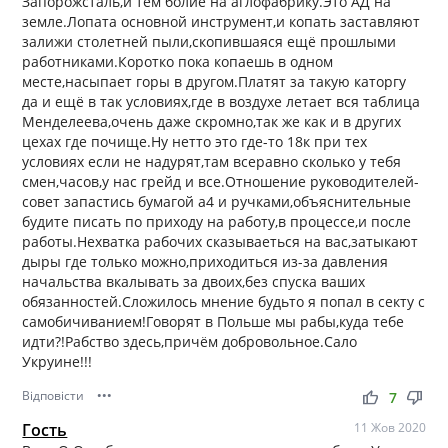
Запорожсталь,и тем болие на аглофабрику.Это АД на
земле.Лопата основной инструмент,и копать заставляют
залижи столетней пыли,скопившаяся ещё прошлыми
работниками.Коротко пока копаешь в одном
месте,насыпает горы в другом.Платят за такую каторгу
да и ещё в так условиях,где в воздухе летает вся таблица
Менделеева,очень даже скромно,так же как и в других
цехах где почище.Ну нетто это где-то 18к при тех
условиях если не надурят,там всеравно сколько у тебя
смен,часов,у нас грейд и все.Отношение руководителей-
совет запастись бумагой а4 и ручками,объяснительные
будите писать по приходу на работу,в процессе,и после
работы.Нехватка рабочих сказываеться на вас,затыкают
дыры где только можно,приходиться из-за давления
начальства вкалывать за двоих,без спуска ваших
обязанностей.Сложилось мнение будьто я попал в секту с
самобичиванием!Говорят в Польше мы рабы,куда тебе
идти?!Рабство здесь,причём добровольное.Сало
Укруине!!!
Відповісти
•••
thumb_up
thumb_down
7
Гость
11 Жов 2020