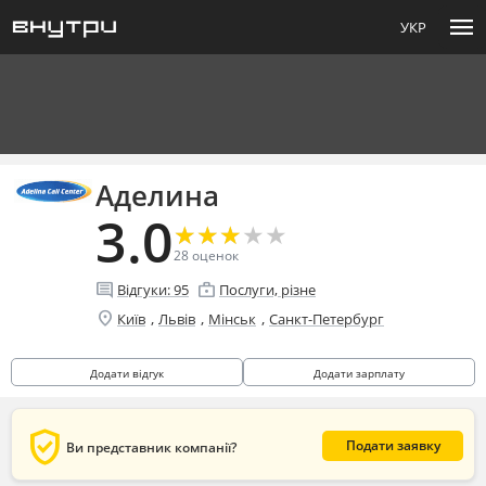
menu
УКР
Аделина
3.0
★
★
★
★
★
★
★
★
★
★
28
оценок
comment
enterprise
Відгуки:
95
Послуги, різне
location_on
,
,
,
Київ
Львів
Мінськ
Санкт-Петербург
Додати відгук
Додати зарплату
verified_user
Подати заявку
Ви представник компанії?