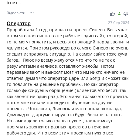
іспит…
Відповісти
•••
thumb_up
thumb_down
4
Оператор
27 Сер 2024
Проработала 1 год , пришла на проект Синево. Весь ужас
в том что постоянно то не работает один сайт, то второй,
то не могут оплатить, и весь этот злющий народ звонит и
жалуются. При этом руководство самого Синево не очень
спешит исправлять ситуацию. На самом сайте тоже куча
багов… Плюс ко всему жалуются что что то не так с
результатами анализов, оставляют жалобы. Потом
перезванивают и выносят мозг что им никто ничего не
ответил, думая что оператор царь или Бог((( и сможет как
то повлиять на решение проблемы. Но как оператор
только фиксируешь обращение ( клиентов это бесит, так
как звонят не один раз ). Это минус только этого проекта,
потом мне начали проводить обучение на другие
проекты : Чоколовка, Львовская мастерская шоколада,
Домолад и тд аргументируя что будут больше платить.
На самом деле только голова пухнет, так как могут
поступать звонки от разных проектов в течении
рабочего дня. И по всем этим проектам нужно все