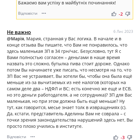
Бажаємо вам успіху в майбутніх починаннях!
Відповісти
•••
thumb_up
thumb_down
-2
Не важно
6 Лис 2023
@Марія
, Мария, странная у Вас логика. В начале и в
конце отзыва Вы пишите, что Вам не понравилось, что
здесь маленькая ЗП в 34 грн/час. Безусловно, тут Я с
Вами полностью согласен – деньгами в наше время
назвать это сложно, бутылка пива стоит дороже. Однако
потом Вы начинаете уже писать, что несмотря на то, что
ЗП Вас не устраивает, Вы хотели бы, чтобы она была ещё
меньше из-за вычитаемых из неё налогов (которых на
самом деле два – НДФЛ и ВС; есть конечно же ещё и ЕСВ,
но это деньги работодателя, а не сотрудника)? ЗП для Вас
маленькая, но при этом должна быть ещё меньше? Ну
тут, как говорится, месье знает толк в извращениях (с).
Да, кстати, представитель Аделины Вам не соврала – с
точки зрения законодательства нарушений здесь нет, Вы
просто плохо учились в институте.
Відповісти
•••
thumb_up
thumb_down
-3