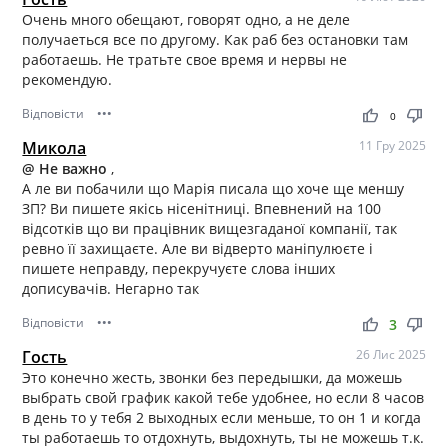
Очень много обещают, говорят одно, а не деле
получаеться все по другому. Как раб без остановки там
работаешь. Не тратьте свое время и нервы не
рекомендую.
Відповісти
•••
thumb_up
thumb_down
0
Микола
11 Гру 2025
@ Не важно
,
А ле ви побачили що Марія писала що хоче ще меншу
ЗП? Ви пишете якісь нісенітниці. Впевнений на 100
відсотків що ви працівник вищезгаданої компанії, так
ревно її захищаєте. Але ви відверто маніпулюєте і
пишете неправду, перекручуєте слова інших
дописувачів. Негарно так
Відповісти
•••
thumb_up
thumb_down
3
Гость
26 Лис 2025
Это конечно жесть, звонки без передышки, да можешь
выбрать свой график какой тебе удобнее, но если 8 часов
в день то у тебя 2 выходных если меньше, то он 1 и когда
ты работаешь то отдохнуть, выдохнуть, ты не можешь т.к.