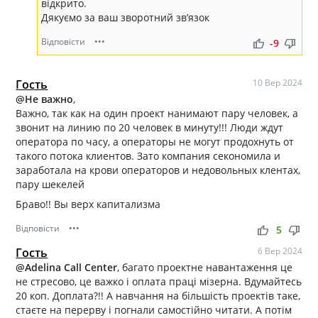
відкрито.
Дякуємо за ваш зворотний зв’язок
Відповісти
•••
thumb_up
thumb_down
-9
Гость
10 Вер 2024
@Не важно
,
Важно, так как на один проект нанимают пару человек, а
звонит на линию по 20 человек в минуту!!! Люди ждут
оператора по часу, а операторы не могут продохнуть от
такого потока клиентов. Зато компания секономила и
заработала на крови операторов и недовольных клентах,
пару шекелей
Браво!! Вы верх капитализма
Відповісти
•••
thumb_up
thumb_down
5
Гость
6 Вер 2024
@Adelina Call Center
, багато проектне навантаження це
не стресово, це важко і оплата праці мізерна. Вдумайтесь
20 коп. Доплата?!! А навчання на більшість проектів таке,
стаєте на перерву і погнали самостійно читати. А потім