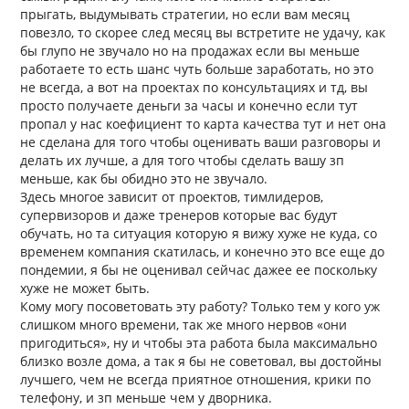
прыгать, выдумывать стратегии, но если вам месяц
повезло, то скорее след месяц вы встретите не удачу, как
бы глупо не звучало но на продажах если вы меньше
работаете то есть шанс чуть больше заработать, но это
не всегда, а вот на проектах по консультациях и тд, вы
просто получаете деньги за часы и конечно если тут
пропал у нас коефициент то карта качества тут и нет она
не сделана для того чтобы оценивать ваши разговоры и
делать их лучше, а для того чтобы сделать вашу зп
меньше, как бы обидно это не звучало.
Здесь многое зависит от проектов, тимлидеров,
супервизоров и даже тренеров которые вас будут
обучать, но та ситуация которую я вижу хуже не куда, со
временем компания скатилась, и конечно это все еще до
пондемии, я бы не оценивал сейчас дажее ее поскольку
хуже не может быть.
Кому могу посоветовать эту работу? Только тем у кого уж
слишком много времени, так же много нервов «они
пригодиться», ну и чтобы эта работа была максимально
близко возле дома, а так я бы не советовал, вы достойны
лучшего, чем не всегда приятное отношения, крики по
телефону, и зп меньше чем у дворника.