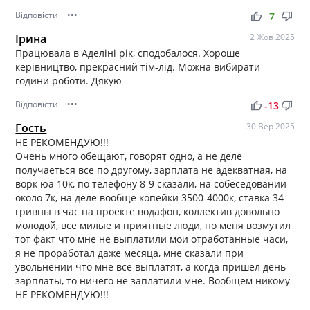
Відповісти
•••
thumb_up
thumb_down
7
Ірина
2 Жов 2025
Працювала в Аделіні рік, сподобалося. Хороше
керівництво, прекрасний тім-лід. Можна вибирати
години роботи. Дякую
Відповісти
•••
thumb_up
thumb_down
-13
Гость
30 Вер 2025
НЕ РЕКОМЕНДУЮ!!!
Очень много обещают, говорят одно, а не деле
получаеться все по другому, зарплата не адекватная, на
ворк юа 10к, по телефону 8-9 сказали, на собеседовании
около 7к, на деле вообще копейки 3500-4000к, ставка 34
гривны в час на проекте водафон, коллектив довольно
молодой, все милые и приятные люди, но меня возмутил
тот факт что мне не выплатили мои отработанные часи,
я не проработал даже месяца, мне сказали при
увольнении что мне все выплатят, а когда пришел день
зарплаты, то ничего не заплатили мне. Вообщем никому
НЕ РЕКОМЕНДУЮ!!!