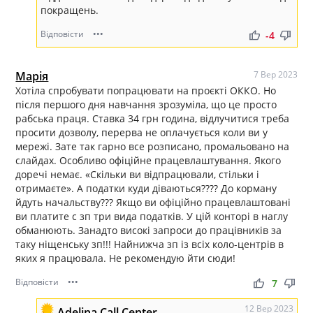
покращень.
Відповісти
•••
thumb_up
thumb_down
-4
Марія
7 Вер 2023
Хотіла спробувати попрацювати на проєкті ОККО. Но
після першого дня навчання зрозуміла, що це просто
рабська праця. Ставка 34 грн година, відлучитися треба
просити дозволу, перерва не оплачується коли ви у
мережі. Зате так гарно все розписано, промальовано на
слайдах. Особливо офіційне працевлаштування. Якого
доречі немає. «Скільки ви відпрацювали, стільки і
отримаєте». А податки куди діваються???? До корману
йдуть начальству??? Якщо ви офіційно працевлаштовані
ви платите с зп три вида податків. У цій конторі в наглу
обманюють. Занадто високі запроси до працівників за
таку ніщенську зп!!! Найнижча зп із всіх коло-центрів в
яких я працювала. Не рекомендую йти сюди!
Відповісти
•••
thumb_up
thumb_down
7
12 Вер 2023
Adelina Call Center