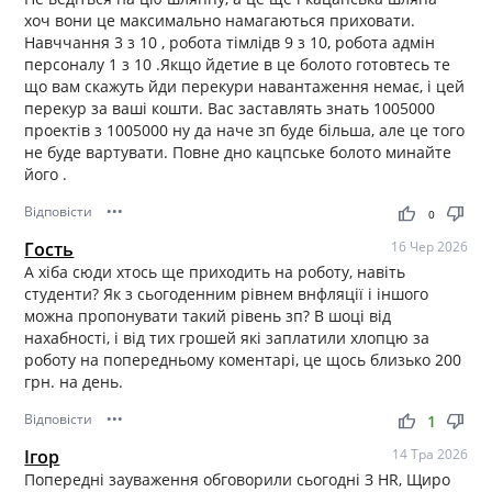
хоч вони це максимально намагаються приховати.
Навччання 3 з 10 , робота тімлідв 9 з 10, робота адмін
персоналу 1 з 10 .Якщо йдетие в це болото готовтесь те
що вам скажуть йди перекури навантаження немає, і цей
перекур за ваші кошти. Вас заставлять знать 1005000
проектів з 1005000 ну да наче зп буде більша, але це того
не буде вартувати. Повне дно кацпське болото минайте
його .
Відповісти
•••
thumb_up
thumb_down
0
Гость
16 Чер 2026
А хіба сюди хтось ще приходить на роботу, навіть
студенти? Як з сьогоденним рівнем внфляції і іншого
можна пропонувати такий рівень зп? В шоці від
нахабності, і від тих грошей які заплатили хлопцю за
роботу на попередньому коментарі, це щось близько 200
грн. на день.
Відповісти
•••
thumb_up
thumb_down
1
Ігор
14 Тра 2026
Попередні зауваження обговорили сьогодні З HR, Щиро