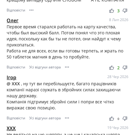
всі відгуки про компанію. У випадку, якщо у Вас виникли
Відповісти
•••
спірні питання, які, на Ваш погляд, потребують їх
thumb_up
thumb_down
3
негайного вирішення, просимо писати на електронну
Олег
8 Лип 2026
адресу
pr@adelina.com.ua
. Таким чином, ми зможемо
Первое время старался работать на карту качества,
оперативно відреагувати та сприяти швидкому
чтобы был высокий балл. Потом понял что это плохая
вирішенню Вашого питання.
идея, поскольку как бы ты не потел, они найдут к чему
прикопаться.
Работа не для всех, если вы готовы терпеть, и жрать по
50 таблеток магния в день то пробуйте.
Відповісти
Усі відгуки автора
•••
thumb_up
thumb_down
2
Ігор
28 Чер 2026
@ ХХХ
, ну тут ви перебільшуєте, багато працівників
компанії наразі соужать в збройних силах захищаючи
нашу державу.
Компанія підтримує збройні сили і попри все чітко
виражає свою позицію.
Відповісти
Усі відгуки автора
•••
thumb_up
thumb_down
0
ХХХ
19 Чер 2026
Не ведіться на цю шляппу, а це ще і кацапська шляпа