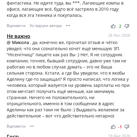
фантастика. Не идите туда, вы ***. Лагающие компы в
офисе, лагающее всё, будто всё застряло в 2010 году
когда вся эта техника и покупалась.
Відповісти
Усі відгуки автора
•••
thumb_up
thumb_down
2
Не важно
28 Лют 2026
@ Микола
, да, конечно же, прочитал отзыв и чётко
увидел, что она сознательно хочет ещё меньшую ЗП.
“Нісенітниці” пишете как раз Вы :) Нет, Я не сотрудник
компании, точнее, бывший сотрудник, давно уже там не
работаю но в любом случае думать – это не Ваша
сильная сторона. Кстати, а где Вы увидели, что я якобы
Аделину где-то защищал? Я просто написал, что логика у
человека, который жалуется на уровень зарплаты но при
этом мечтает получать ещё меньше, как минимум,
странная. Ничего не положительного, ни
отрицательного, именно в том сообщении в адрес
Аделины как раз таки не было :) Выдавать желаемое за
действительное – вот что действительно негарно)
Відповісти
•••
thumb_up
thumb_down
-1
Гость
19 Лют 2026