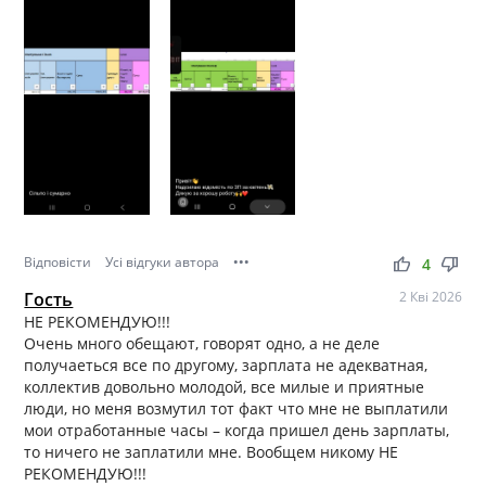
Відповісти
Усі відгуки автора
•••
thumb_up
thumb_down
4
Гость
2 Кві 2026
НЕ РЕКОМЕНДУЮ!!!
Очень много обещают, говорят одно, а не деле
получаеться все по другому, зарплата не адекватная,
коллектив довольно молодой, все милые и приятные
люди, но меня возмутил тот факт что мне не выплатили
мои отработанные часы – когда пришел день зарплаты,
то ничего не заплатили мне. Вообщем никому НЕ
РЕКОМЕНДУЮ!!!