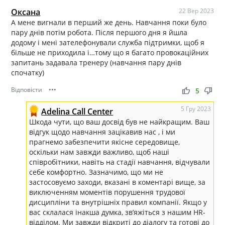
Оксана
22 Вер 2023
А мене вигнали в перший же день. Навчання поки було
пару днів потім робота. Після першого дня я йшла
додому і мені зателефонували служба підтримки, щоб я
більше не приходила і…тому що я багато провокаційних
запитань задавала тренеру (навчання пару днів
спочатку)
Відповісти
•••
thumb_up
thumb_down
5
5 Гру 2023
Adelina Call Center
Шкода чути, що ваш досвід був не найкращим. Ваш
відгук щодо навчання зацікавив нас , і ми
прагнемо забезпечити якісне середовище,
оскільки нам завжди важливо, щоб наші
співробітники, навіть на стадії навчання, відчували
себе комфортно. Зазначимо, що ми не
застосовуємо заходи, вказані в коментарі вище, за
виключенням моментів порушення трудової
дисципліни та внутрішніх правил компанії. Якщо у
вас склалася інакша думка, зв’яжіться з нашим HR-
відділом. Ми завжди відкриті до діалогу та готові до