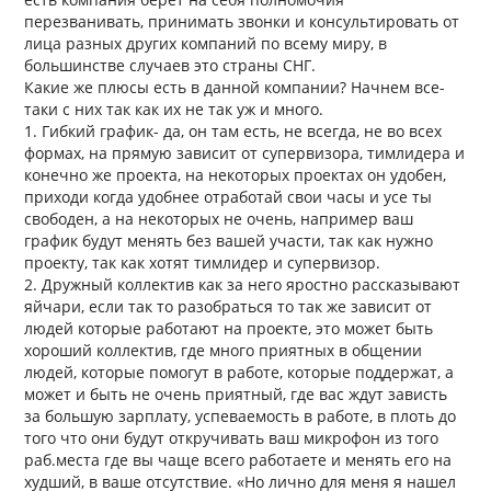
перезванивать, принимать звонки и консультировать от
лица разных других компаний по всему миру, в
большинстве случаев это страны СНГ.
Какие же плюсы есть в данной компании? Начнем все-
таки с них так как их не так уж и много.
1. Гибкий график- да, он там есть, не всегда, не во всех
формах, на прямую зависит от супервизора, тимлидера и
конечно же проекта, на некоторых проектах он удобен,
приходи когда удобнее отработай свои часы и усе ты
свободен, а на некоторых не очень, например ваш
график будут менять без вашей участи, так как нужно
проекту, так как хотят тимлидер и супервизор.
2. Дружный коллектив как за него яростно рассказывают
яйчари, если так то разобраться то так же зависит от
людей которые работают на проекте, это может быть
хороший коллектив, где много приятных в общении
людей, которые помогут в работе, которые поддержат, а
может и быть не очень приятный, где вас ждут зависть
за большую зарплату, успеваемость в работе, в плоть до
того что они будут откручивать ваш микрофон из того
раб.места где вы чаще всего работаете и менять его на
худший, в ваше отсутствие. «Но лично для меня я нашел