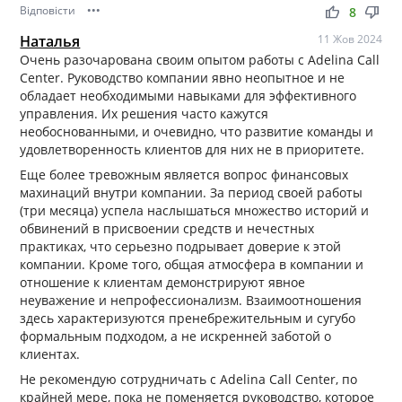
Відповісти
•••
thumb_up
thumb_down
8
Наталья
11 Жов 2024
Очень разочарована своим опытом работы с Adelina Call
Center. Руководство компании явно неопытное и не
обладает необходимыми навыками для эффективного
управления. Их решения часто кажутся
необоснованными, и очевидно, что развитие команды и
удовлетворенность клиентов для них не в приоритете.
Еще более тревожным является вопрос финансовых
махинаций внутри компании. За период своей работы
(три месяца) успела наслышаться множество историй и
обвинений в присвоении средств и нечестных
практиках, что серьезно подрывает доверие к этой
компании. Кроме того, общая атмосфера в компании и
отношение к клиентам демонстрируют явное
неуважение и непрофессионализм. Взаимоотношения
здесь характеризуются пренебрежительным и сугубо
формальным подходом, а не искренней заботой о
клиентах.
Не рекомендую сотрудничать с Adelina Call Center, по
крайней мере, пока не поменяется руководство, которое