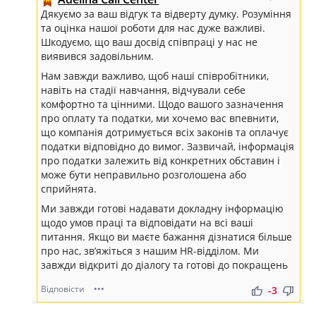
Дякуємо за ваш відгук та відверту думку. Розуміння
та оцінка нашої роботи для нас дуже важливі.
Шкодуємо, що ваш досвід співпраці у нас не
виявився задовільним.
Нам завжди важливо, щоб наші співробітники,
навіть на стадії навчання, відчували себе
комфортно та цінними. Щодо вашого зазначення
про оплату та податки, ми хочемо вас впевнити,
що компанія дотримується всіх законів та оплачує
податки відповідно до вимог. Зазвичай, інформація
про податки залежить від конкретних обставин і
може бути неправильно розголошена або
сприйнята.
Ми завжди готові надавати докладну інформацію
щодо умов праці та відповідати на всі ваші
питання. Якщо ви маєте бажання дізнатися більше
про нас, зв’яжіться з нашим HR-відділом. Ми
завжди відкриті до діалогу та готові до покращень
Відповісти
•••
thumb_up
thumb_down
-3