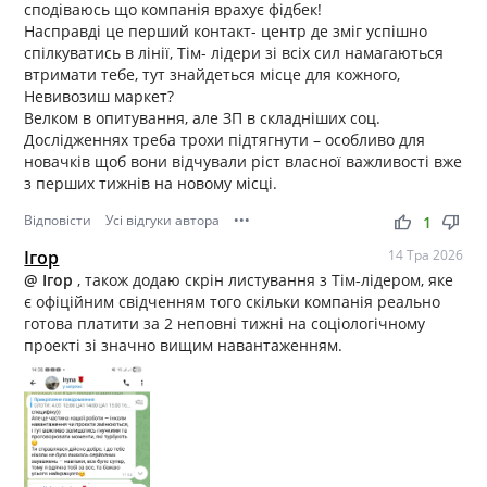
сподіваюсь що компанія врахує фідбек!
Насправді це перший контакт- центр де зміг успішно
спілкуватись в лінії, Тім- лідери зі всіх сил намагаються
втримати тебе, тут знайдеться місце для кожного,
Невивозиш маркет?
Велком в опитування, але ЗП в складніших соц.
Дослідженнях треба трохи підтягнути – особливо для
новачків щоб вони відчували ріст власної важливості вже
з перших тижнів на новому місці.
Відповісти
Усі відгуки автора
•••
thumb_up
thumb_down
1
Ігор
14 Тра 2026
@ Ігор
, також додаю скрін листування з Тім-лідером, яке
є офіційним свідченням того скільки компанія реально
готова платити за 2 неповні тижні на соціологічному
проекті зі значно вищим навантаженням.