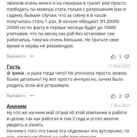
звонков очень много и на перерыв в туалет или просто
пообедать ты можешь стать только с разрешения (как в
садике), бывали случаи, что за смену в 8 часов
получалось стать 1 раз. В начале обещают ЗП 20000-
25000 но по факту в первые месяцы будет до 10000
учитывая, что ты месяц как раб без остановки там
работаешь, тикучка очень большая. Не тратьте свое
время и нервы не рекомендую.
Відповісти
•••
thumb_up
thumb_down
1
Гость
11 Жов 2025
@ Ірина
, а ушла тогда чего? Не уточнила просто, можно
более детально? Ну вот просто интересно, зачем было
уходить, если всё устраивало
Відповісти
•••
thumb_up
thumb_down
2
Аноним
7 Жов 2025
Ну что же начнем мой отзыв об этой компании и работе
в целом, так как работал я там 2 года и успел многое
увидеть и узнать.
Начнем с того что такое эта «Аделина» это аутсорсинг, то
есть компания берет на себя полномочия