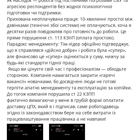
Як наслідок — робота під постійними погрозами СБУ та
агресією респондентів без жодної психологічної
підготовки чи підтримки.
​Прихована неоплачувана праця: 10-хвилинні простої між
дзвінками (технічні збої системи) не оплачуються, хоча я
десятки разів повідомляв про готовність до роботи. Це
пряме порушення ст. 113 КЗпП (оплата простою).
​Парадокс менеджменту: Тім-лідер офіційно підтверджує,
що я справлявся «дійсно добре» і робота була «супер»,
але фінансово це «супер» оцінюється у суму, нижчу за
будь-які стандарти гідної праці.
​ Якщо ви цінуєте свій час і професіоналізм — обходьте
стороною. Компанія намагається закрити «гарячі
вакансії» новачками, бо досвідчені люди не готові
терпіти апатію менеджменту та експлуатацію за копійки.
До тогож компанія порушила ст 22 КЗПП
фактично вимагаючи у мене в грубій формі оплатити
доставку ЦПХ, який я і підписав, саме роботодавець
згідно із законодавсством бере на себе витрати із
працевлаштування працівника а не навпаки!