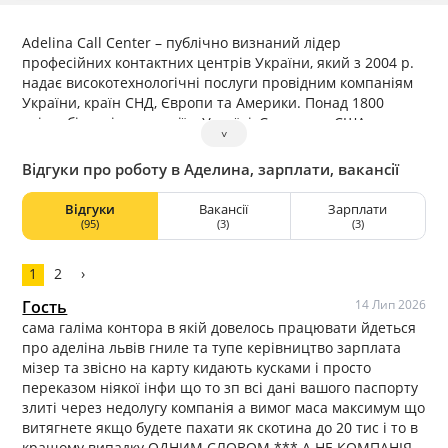
Adelina Call Center – публічно визнаний лідер
професійних контактних центрів України, який з 2004 р.
надає високотехнологічні послуги провідним компаніям
України, країн СНД, Європи та Америки. Понад 1800
співробітників компанії в Україні, Європи та США
˅
щорічно обслуговують близько 50 млн. клієнтських
звернень за допомогою сучасних телекомунікаційних
Відгуки про роботу в Аделина, зарплати, вакансії
засобів. Adelina Call Center дбає про розвиток свого
персоналу, забезпечує безкоштовне навчання, участь у
Відгуки
Вакансії
Зарплати
міжнародних конкурсах та форумах. У компанії діє
(95)
(3)
(3)
програма внутрішнього розвитку Adelina Business Class,
згідно з якою кожен наш співробітник має можливість
1
2
›
отримати адміністративну посаду в Adelina Call Center.
Завдяки програмі Adelina Business Class, а також
Гость
14 Лип 2026
цілеспрямованій внутрішній політиці компанії з розвитку
сама галіма контора в якій довелось працювати йдеться
персоналу, вся наша команда, що управляє, в тому числі,
про аделіна львів гниле та тупе керівництво зарплата
ТОП-менеджмент, на 95% складається з колишніх
мізер та звісно на карту кидають кусками і просто
операторів-консультантів, які пройшли всю необхідну
переказом ніякої інфи що то зп всі дані вашого паспорту
підготовку, навчання та практику. Ми уважно ставимося
злиті через недолугу компанія а вимог маса максимум що
до думки співробітників, у тому числі колишніх, про
витягнете якщо будете пахати як скотина до 20 тис і то в
роботу в Adelina Call Center і намагаємося відстежувати
кращому випадку ОДНИМ СЛОВОМ *** А НЕ КОМПАНІЯ