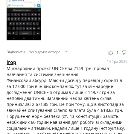
Відповісти
Усі відгуки автора
•••
thumb_up
thumb_down
1
Ігор
14 Тра 2026
Міжнародний проект UNICEF за 2149 грн: провал
навчання та системне знецінення:
Фінансовий абсурд: Маючи досвід у перевірці скриптів
за 12 000 грн в інших компаніях, тут за міжнародне
дослідження UNICEF я отримав лише 2 149,72 грн за
неповні два тижні. Загальний чек за квітень склав
принизливі 2 671,85 грн. Це при тому, що в листопаді за
звичайне опитування Сільпо виплата була 4 618,62 грн.
Порушення норм безпеки (ст. 43 Конституції): Замість
необхідних 60 годин навчання для роботи зі складними
соціальними темами, надали лише 1 годину інструктажу.