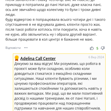
прикладу я потрапила до пані Наталі, дуже класна пані,
ось але звичайно щодо колективу то були і трохи дивні
люди.
буду відвертою я попрацювала всього чотири дні і такого
спустошення я не відчувала давно, клієнти просто жах,
після такої роботи хотілось піти покурити, хоча я навіть
не курю, або звільнитись ну і обрала другий варіант.
більше працювати в кол центрі я бажання не маю.
Відповісти
•••
thumb_up
thumb_down
5
6 Вер 2024
Adelina Call Center
Дякуємо за ваш відгук! Ми розуміємо, що робота в
проєкті може бути складною, особливо коли
доводиться стикатися з емоційно складними
ситуаціями. Наші клієнти бувають різними, і ми
цінуємо професіоналізм операторів, які
залишаються спокійними та допомагають навіть у
важких випадках. Ми раді, що ви мали позитивний
досвід із нашими тренерами, як-от пані Наталі, і
продовжуємо працювати над покращенням
підтримки та навчання для наших співробітників.