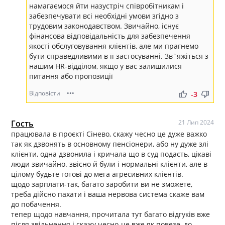
намагаємося йти назустріч співробітникам і
забезпечувати всі необхідні умови згідно з
трудовим законодавством. Звичайно, існує
фінансова відповідальність для забезпечення
якості обслуговування клієнтів, але ми прагнемо
бути справедливими в її застосуванні. Зв`яжіться з
нашим HR-відділом, якщо у вас залишилися
питання або пропозиції
Відповісти
•••
thumb_up
thumb_down
-3
Гость
21 Лип 2024
працювала в проєкті Сінево, скажу чесно це дуже важко
так як дзвонять в основному пенсіонери, або ну дуже злі
клієнти, одна дзвонила і кричала що в суд подасть, цікаві
люди звичайно. звісно й були і нормальні клієнти, але в
цілому будьте готові до мега агресивних клієнтів.
щодо зарплати-так, багато заробити ви не зможете,
треба дійсно пахати і ваша нервова система скаже вам
до побачення.
тепер щодо навчання, прочитала тут багато відгуків вже
після звільнення і скажу чесно-це вже як повезе, до