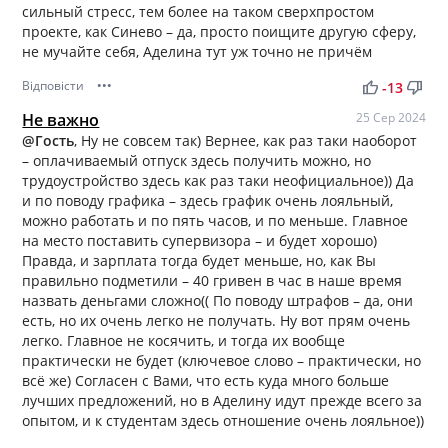
сильный стресс, тем более на таком сверхпростом
проекте, как Синево – да, просто поищите другую сферу,
не мучайте себя, Аделина тут уж точно не причём
Відповісти
•••
thumb_up
thumb_down
-13
Не важно
25 Сер 2024
@Гость
, Ну не совсем так) Вернее, как раз таки наоборот
– оплачиваемый отпуск здесь получить можно, но
трудоустройство здесь как раз таки неофициальное)) Да
и по поводу графика – здесь график очень лояльный,
можно работать и по пять часов, и по меньше. Главное
на место поставить супервизора – и будет хорошо)
Правда, и зарплата тогда будет меньше, но, как Вы
правильно подметили – 40 гривен в час в наше время
назвать деньгами сложно(( По поводу штрафов – да, они
есть, но их очень легко не получать. Ну вот прям очень
легко. Главное не косячить, и тогда их вообще
практически не будет (ключевое слово – практически, но
всё же) Согласен с Вами, что есть куда много больше
лучших предложений, но в Аделину идут прежде всего за
опытом, и к студентам здесь отношение очень лояльное))