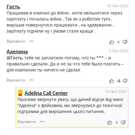
Гость
10 Лип 2023
Працював в компанї до війни , хотів звільнитися через
зарплату і почалась війна . Так як з роботою туго ,
вирішив повернутися працювати , на здивування ,
зарплату підняли ну і умови стали краще .
Відповісти
•••
thumb_up
thumb_down
0
Аделина
5 Лип 2023
@Гость
, тебе не заплатили потому, что ты *** – и
правильно сделали. Да и не за что тебе было платить –
для компании ты ничего не сделал
Відповісти
•••
thumb_up
thumb_down
-4
14 Лип 2023
Adelina Call Center
Просимо звернути увагу, що даний відгук від імені
“Аделіна” є фейковим, ми звернулися до технічної
підтримки для вирішення цього питання.
Відповісти
•••
thumb_up
thumb_down
0