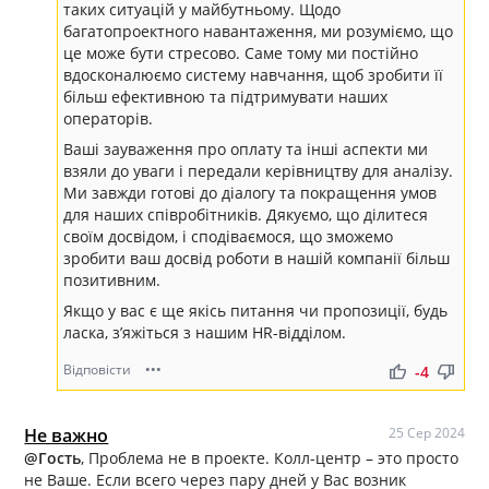
таких ситуацій у майбутньому. Щодо
багатопроектного навантаження, ми розуміємо, що
це може бути стресово. Саме тому ми постійно
вдосконалюємо систему навчання, щоб зробити її
більш ефективною та підтримувати наших
операторів.
Ваші зауваження про оплату та інші аспекти ми
взяли до уваги і передали керівництву для аналізу.
Ми завжди готові до діалогу та покращення умов
для наших співробітників. Дякуємо, що ділитеся
своїм досвідом, і сподіваємося, що зможемо
зробити ваш досвід роботи в нашій компанії більш
позитивним.
Якщо у вас є ще якісь питання чи пропозиції, будь
ласка, з’яжіться з нашим HR-відділом.
Відповісти
•••
thumb_up
thumb_down
-4
Не важно
25 Сер 2024
@Гость
, Проблема не в проекте. Колл-центр – это просто
не Ваше. Если всего через пару дней у Вас возник