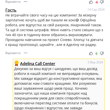
Відповісти
•••
thumb_up
thumb_down
-6
Гость
14 Сер 2024
Не втрачайте свого часу на цю компанію! За мізерну
зарплатню хочуть щоб ви пахали як коні😅 Офіційна
робота, але відпустка за свій рахунок, лікарняний також.
Та ще й система штрафів. Мені навіть стало смішно що з
тих 40 грн в годинну вони зібрались вираховувати.
Проходила навчання на проєкт Сінево. Хлопці та дівчата
є кращі пропозиції, шукайте , але в Аделіну не раджу.
Відповісти
•••
thumb_up
thumb_down
6
5 Вер 2024
Adelina Call Center
Дякуємо за ваш відгук і шкодуємо, що ваш досвід
роботи в нашій компанії не виправдав очікувань.
Ми завжди відкриті до конструктивної критики, яка
допомагає нам ставати кращими. Ми розуміємо
ваші зауваження щодо умов праці. Хочемо
зазначити, що наша компанія працює над
покращенням умов для своїх співробітників,
включаючи перегляд системи оплати та бонусів.
Щодо лікарняних і відпусток, ми завжди