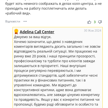
будет хоть немного соображать в делах колл-центра, а не
приходить на работу посплетничать или делать
«рабочий вид».
Відповісти
•••
thumb_up
thumb_down
3
30 Жов 2024
Adelina Call Center
Дякуємо за ваш відгук.
Хочемо зазначити, що деякі з наведених
коментарів виглядають досить загально і не зовсім
відповідають реальній ситуації. Ми працюємо на
ринку вже 20 років, і наші принципи прозорості,
професіоналізму та турботи про клієнтів завжди
залишаються в пріоритеті. Наші внутрішні
процеси регулярно перевіряються, і ми
дотримуємося стандартів, щоб забезпечити чесні
практики як у фінансових питаннях, так і в
управлінні командою. Ми відкриті до
конструктивної критики, адже вона допомагає
вдосконалюватись, але завжди цінуємо конкретику
та правдивість. Якщо у вас є конкретні питання чи
пропозиції, будемо раді обговорити їх особисто та