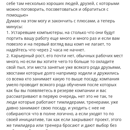
себе там несколько хороших людей, друзей, с которыми
можно поговорить, посоветоваться и обратиться с
помощью»
Думаю на этом могу и закончить с плюсами, а теперь
минусы:
1. Устаревшие компьютеры, на столько что они будут
портить вашу работу еще много и много раз и если вам
повезло и на первый взгляд ваш комп не лагает, то
надейтесь что через 2 часа не начнет.
2. Карьерный рост, его почти нет, обычных рабочих мест
много, но если вы хотите чего-то больше то охладите
свой пыл, эти места занятые уже всякого рода друзьями,
хвостами которые долго например ходили и дружились
со всема кто занимает какую то выше посаду, компания
умело проводит всякого рода обучения после которых
как бы вы появляетесь в резерве компании и вас
рассматривают в первую очередь, нет это не так, те
люди которые работают тимлидерами, тренерами, уже
давно занимают свою посаду, и уходить с нее не
собираются что в полне логично, а если уходят то по
своей инициативе, так как если закрывают проект, этого
же тимлидера или тренера бросают и дают выбор без