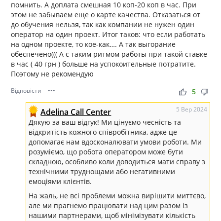
помнить. А доплата смешная 10 коп-20 коп в час. При
этом не забываем еще о карте качества. Отказаться от
до обучения нельзя, так как компании не нужен один
оператор на один проект. Итог таков: что если работать
на одном проекте, то кое-как…. А так выгорание
обеспечено((( А с таким ритмом работы при такой ставке
в час ( 40 грн ) больше на успокоительные потратите.
Поэтому не рекомендую
Відповісти
•••
thumb_up
thumb_down
5
5 Вер 2024
Adelina Call Center
Дякую за ваш відгук! Ми цінуємо чесність та
відкритість кожного співробітника, адже це
допомагає нам вдосконалювати умови роботи. Ми
розуміємо, що робота оператором може бути
складною, особливо коли доводиться мати справу з
технічними труднощами або негативними
емоціями клієнтів.
На жаль, не всі проблеми можна вирішити миттєво,
але ми прагнемо працювати над цим разом із
нашими партнерами, щоб мінімізувати кількість