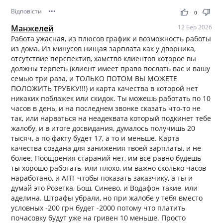
Відповісти
•••
thumb_up
thumb_down
0
Манжелей
12 Бер 2026
Работа ужасная, из плюсов график и возможность работы
из дома. Из минусов нищая зарплата как у дворника,
отсутствие перспектив, хамство клиентов которое вы
должны терпеть (клиент имеет право послать вас и вашу
семью три раза, и ТОЛЬКО ПОТОМ ВЫ МОЖЕТЕ
ПОЛОЖИТЬ ТРУБКУ!!!) и карта качества в которой нет
никаких поблажек или скидок. Ты можешь работать по 10
часов в день, и на последнем звонке сказать что-то не
так, или нарваться на неадеквата который подкинет тебе
жалобу, и в итоге досвидания, думалось получишь 20
тысяч, а по факту будет 17, а то и меньше. Карта
качества создана для занижения твоей зарплаты, и не
более. Поощрения стараний нет, им всё равно будешь
ты хорошо работать, или плохо, им важно сколько часов
наработано, и АПТ чтобы показать заказчику, а ты и
думай это Розетка, Бош, Синево, и Водафон такие, или
аделина. Штрафы убрали, но при жалобе у тебя вместо
условных -200 грн будет -2000 потому что платить
почасовку будут уже на гривен 10 меньше. Просто