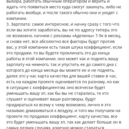
выбора, работать обычным оператором и верить и
ждать что появиться место куда смогут закинуть, либо не
работать вообще, и после такого обычно они и уходят с
компании.
3. Зарплата: самое интересное, и начну сразу с того что
если вы хотите заработать, вы не по адресу теперь это
не возможно, начнем с рекламы «Аделины» 7-9к в месяц,
и снова нет, все абсолютно все факторы будут против
вас, у этой компании есть такая штука коэффициент, если
это продажи, то вы будете проклинать это до конца
работы в этой компании, оно может как и поднять вашу
зарплату на немного, так и упустить ее до самого дна с
которого до конца месяца вы можете ее и не поднять,
далее это у нас карта качества для вашей ставки в час,
есть на каждом проекте оценивается по разному, но как
в ситуации с коэффициентом, оно всячески будет
уменьшать вашу зп, как бы вы не старались, те кто
слушает и оценивает ваши разговоры, будут
придираться ко всему к чему возможно, лично я это
называю домахиваться к воздуху, и того мы получаем на
проекте по продажах коэффициент, карту качества, все
это будет уменьшать вашу зп, так как делает больше он в
самых редких случаях, конечно можно стараться