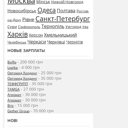
Москва
Мінськ
Нижній Новгород
Одеса
Полтава
Новосибірськ
Ростов-
Санкт-Петербург
Рівне
на-Дону
Тернопіль
Суми
Ужгород
Сімферополь
Уфа
Харків
Хмельницький
Херсон
Черкаси
Чернівці
Чернігів
Челябінськ
НОВЫЕ ЗАРПЛАТЫ
- 200 000 грн
ВиЯр
- 4 000 грн
Logika
- 25 000 грн
Ортомед Холдинг
- 35 000 грн
Ортомед Холдинг
- 35 000 грн
ТЕФФГРУПП
- 27 000 грн
TAMGA
- 30 000 грн
Агромат
- 30 000 грн
Агромат
- 15 000 грн
Briz
- 70 000 грн
Gether Group
НОВІ