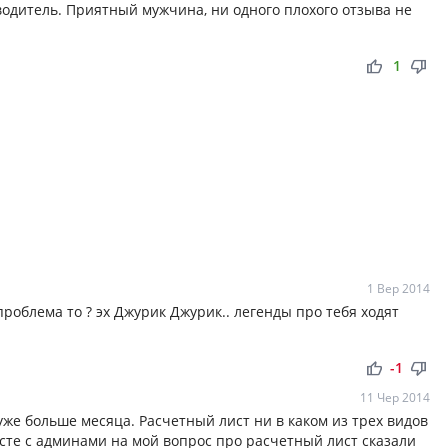
одитель. Приятный мужчина, ни одного плохого отзыва не
thumb_up
thumb_down
1
1 Вер 2014
м проблема то ? эх Джурик Джурик.. легенды про тебя ходят
thumb_up
thumb_down
-1
11 Чер 2014
 уже больше месяца. Расчетный лист ни в каком из трех видов
сте с админами на мой вопрос про расчетный лист сказали