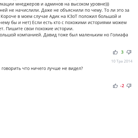
икации мнеджеров и админов на высоком уровне)))
ней не начислили. Даже не объяснили по чему. То ли это за
. Короче в моем случае Адик на КЗоТ положил большой и
очему бы и нет) Если есть кто с похожими историями можем
ет. Пишите свои похожие истории.
большой компанией. Давид тоже был маленьким но Голиафа
thumb_up
thumb_down
3
10 Тра 2014
ы говорить что ничего лучше не видел?
thumb_up
thumb_down
-2