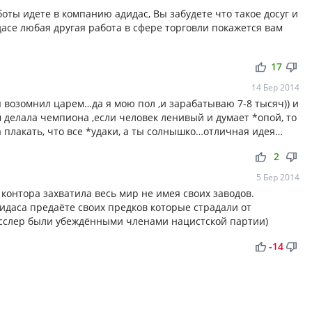
боты идете в компанию адидас, Вы забудете что такое досуг и
асе любая другая работа в сфере торговли покажется вам
thumb_up
thumb_down
17
14 Бер 2014
бя возомнил царем…да я мою пол ,и зарабатываю 7-8 тысяч)) и
м делала чемпиона ,если человек ленивый и думает *опой, то
а плакать, что все *удаки, а ты солнышко…отличная идея…
thumb_up
thumb_down
2
5 Бер 2014
 контора захватила весь мир не имея своих заводов.
дидаса предаёте своих предков которые страдали от
асслер были убеждёнными членами нацистской партии)
thumb_up
thumb_down
-14