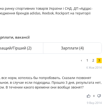
на ринку спортивних товарів України і СНД. ДП «Адідас-
сюдження брендів adidas, Reebok, Rockport на території
рплати, вакансії
ращий/Гірший
(2)
Зарплати
(4)
‹
1
2
3
6 Жов 2014
, все норм, хотелось бы попробовать. Сказали позвонят
ьное, в случае если подходиш. Прошло 3 дня, результата нет,
орм. В течении какого времени они вообще звонят?
thumb_up
thumb_down
0
9 Вер 2014