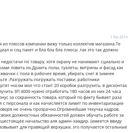
1 Кві 2014
 из плюсов компании вижу только коллектив магазина.Те
иал и соц пакет и бла бла бла плюсы ,так это так должно
 недостачи по товару, хотя охрану не нанимают сциально и
рами ловить их.Драить полы, туалеты, витрины и фасад как
 жвачки с пола в рабочее время, убирать снег в зимнее
ьте .Разгружать-погружать поставки, работники
тят носом мол что стоит 20 коробок разгрузить, в дисконтах
лучить ЗП 4000 нужно отработать 180 часов из них 24 часа
онус за сохранность товара, который по факту бывает раза
я с персонала и как начисляется лимит по инвентаризации
говоря не очень прозрачно.Огромнейшая текучка кадров,
воих должностных обязанностей должен обучать работе за
ышестоящее начальство аля админ-замдир. (имеется ввиду
зовывает для правящей верхушки, это получается остальные