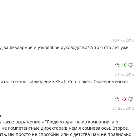
18 Лис 2013
 за бездарное и узколобое руководство? А то я сто лет уже
thumb_up
thumb_down
10
7 Лис 2013
тать. Точное соблюдение КЗоТ. Соц. пакет. Своевременная
thumb_up
thumb_down
-3
21 Вер 2013
.
 такое выражение – “Люди уходят не из компании, а от
ь не компетентные директора(в чем я сомневаюсь). Второе,
ть, Вы просто не способны или с детства Вам не правильно