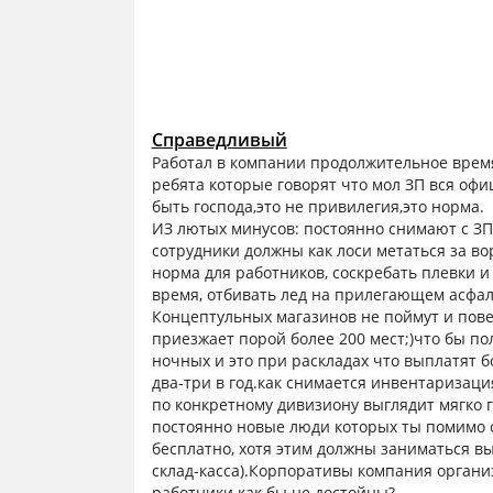
Справедливый
Работал в компании продолжительное время
ребята которые говорят что мол ЗП вся офиц
быть господа,это не привилегия,это норма.
ИЗ лютых минусов: постоянно снимают с ЗП
сотрудники должны как лоси метаться за во
норма для работников, соскребать плевки и
время, отбивать лед на прилегающем асфал
Концептульных магазинов не поймут и повер
приезжает порой более 200 мест;)что бы по
ночных и это при раскладах что выплатят б
два-три в год.как снимается инвентаризаци
по конкретному дивизиону выглядит мягко 
постоянно новые люди которых ты помимо с
бесплатно, хотя этим должны заниматься в
склад-касса).Корпоративы компания органи
работники как бы не достойны?