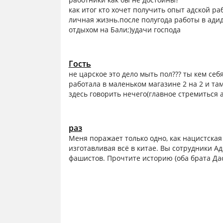
как итог кто хочет получить опыт адской ра
личная жизнь.после полугода работы в адид
отдыхом на Бали;)удачи господа
Гость
не царское это дело мыть пол??? ты кем се
работала в маленьком магазине 2 на 2 и та
здесь говорить нечего(главное стремиться 
раз
Меня поражает только одно, как нацистская
изготавливая всё в китае. Вы сотрудники А
фашистов. Прочтите историю (оба брата Д