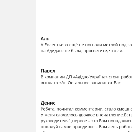
Аля
А Евлентьева ещё не погнали метлой под зад
на Адидасе не была, просветите, что ли.
Павел
В компании ДП «Адідас-Україна» стоит рабо
выплата з/п. Остальное зависит от Вас.
Денис
Ребята, почитал комментарии, стало смешно
У меня сложилось двоякое впечатление.Есть
руководителя” ,первое – это Вам попадалис
пожалуй самое правдивое – Вам лень работа