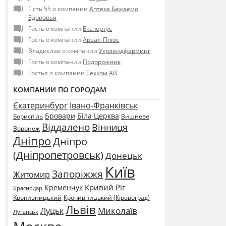
Гість 55 о компании
Аптека Бажаемо
Здоровья
Гость о компании
Експертус
Гость о компании
Ареал-Плюс
Владислав о компании
Укрлендфарминг
Гость о компании
Подорожник
Гостья о компании
Техком АВ
КОМПАНИИ ПО ГОРОДАМ
Єкатеринбург
Івано-Франківськ
Бровари
Біла Церква
Бориспіль
Вишневе
Віддалено
Вінниця
Воронеж
Дніпро
Дніпро
(Дніпропетровськ)
Донецьк
Київ
Запоріжжя
Житомир
Кривий Ріг
Кременчук
Краснодар
Кропивницький
Кропивницький (Кіровоград)
Львів
Миколаїв
Луцьк
Луганськ