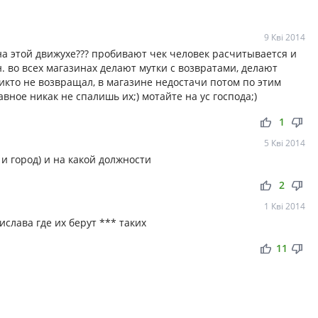
9 Кві 2014
 на этой движухе??? пробивают чек человек расчитывается и
. во всех магазинах делают мутки с возвратами, делают
икто не возвращал, в магазине недостачи потом по этим
авное никак не спалишь их;) мотайте на ус господа;)
thumb_up
thumb_down
1
5 Кві 2014
 и город) и на какой должности
thumb_up
thumb_down
2
1 Кві 2014
ислава где их берут *** таких
thumb_up
thumb_down
11