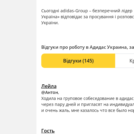
Сьогодні adidas-Group – безперечний лідер 
Україна» відповідає за просування і розпов
України.
Відгуки про роботу в Адидас Украина, за
Відгуки
(145)
К
Лейла
@Антон
,
Ходила на груповое собеседование в адидас
через пару дней и пригласят на индивидуал
и очень жаль, мне казалось что все было н
Гость