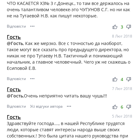
ЧТО КАСАЕТСЯ ХЗ№ 3 г.Донецк., то там все держалось на
очень талантливом человеке-это ЧУГУНОВ С.Г. но ни как
не на Тутаевой Н.В. как пишут некоторые.
Відповісти
•••
thumb_up
thumb_down
3
Гость
8 Лют 2018
@Гость
, Как же мерзко. Все с точностью да наоборот,
такое могут все сказать про предыдущего директора, но
никак не про Тутаеву Н.В. Тактичный и понимающий
начальник, а главное человечный. Чего уж не скажешь о
Есиповой Е.В.
Відповісти
•••
thumb_up
thumb_down
4
Гость
7 Лют 2018
@Гость
,Очень неприятно читать вашу чушь!!!
Відповісти
Усі відгуки автора
•••
thumb_up
thumb_down
6
Гость
5 Лют 2018
Здравствуйте господа…., в нашей Республике трудятся
люди, которые ставят интересы народа выше своих
собственных.! Это была цитата нашего руководства при