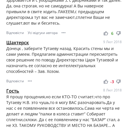
здоровается и с уборщиками ,с с дворниками и так далее.
Да, она строгая, но не самодурка! А Вы наверное
привыкли в свите ходить ЛАКЕЕМ,с предыдущем
директором,а тут вас не замечают,сплетни Ваши не
слушает,вот вы и беситесь.
Відповісти
Усі відгуки автора
•••
thumb_up
thumb_down
6
Шахтерск
9 Лют 2018
Донецк , заберите Тутаеву назад. Красить стены мы и
сами умеем. Предлагаем администрации пересмотреть
свое решение по поводу Директорства Царя Тутаевой и
назначить ее согласно ее интеллектуальных
способностей – Зав. Хозом.
Відповісти
•••
thumb_up
thumb_down
-3
Гость
8 Лют 2018
Я прошу прощения,но если КТО-ТО считает,что про
Тутаеву Н.В. это чушь,то я могу ВАС разочаровать.Да у
нас с ее появлением все остановилось.Сама ни черта не
делает и людям “палки в колеса ставит” Собирает
сплетни,склоки. Да с ее появлением у нас “БАЗАР” стал, а
не ХЗ. ТАКОМУ РУКОВОДСТВУ И МЕСТО НА БАЗАРЕ… А