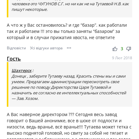
человеке-это ЧУГУНОВ С.Г. но ни как не на Тутаевой Н.В. как
пишут некоторые.
А что ж у Вас остановилось? и где “базар”. как работали
так и работаем !!! это вы только заняты “базаром” за
который и в случаи прижатия хвоста, не ответите
Відповісти
Усі відгуки автора
•••
thumb_up
thumb_down
3
Гость
9 Лют 2018
Шахтерск
:
Донецк , заберите Тутаеву назад. Красить стены мы и сами
умеем. Предлагаем администрации пересмотреть свое
решение по поводу Директорства Царя Тутаевой и
назначить ее согласно ее интеллектуальных способностей
— Зав. Хозом.
А Вас наверное директором ??? Сегодня весь завод
говорит о Вашей анонимке, все в шоке от подлости и
низости, ведь враньё, всё враньё!!! Тутаева может тетка с
высоко поднятой головой, но свиту за собой не тягает и