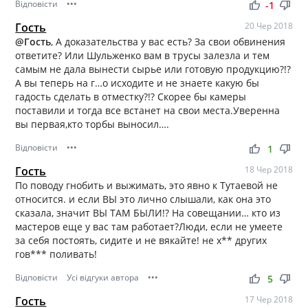
Відповісти
•••
thumb_up
thumb_down
-1
Гость
20 Чер 2018
@Гость
, А доказательства у вас есть? За свои обвинения
ответите? Или Шульженко вам в трусы залезла и тем
самым не дала вынести сырье или готовую продукцию?!?
А вы теперь на г…о исходите и не знаете какую бы
гадость сделать в отместку?!? Скорее бы камеры
поставили и тогда все встанет на свои места.Уверенна
вы первая,кто торбы выносил….
Відповісти
•••
thumb_up
thumb_down
1
Гость
18 Чер 2018
По поводу гнобить и выжимать, это явно к Тутаевой не
относится. и если ВЫ это лично слышали, как она это
сказала, значит ВЫ ТАМ БЫЛИ!? На совещании… кто из
мастеров еще у вас там работает?Люди, если не умеете
за себя постоять, сидите и не вякайте! не х** других
гов*** поливать!
Відповісти
Усі відгуки автора
•••
thumb_up
thumb_down
5
Гость
17 Чер 2018