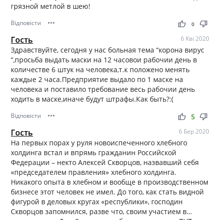
грязной метлой в шею!
Відповісти
•••
thumb_up
thumb_down
0
Гость
6 Кві 2020
Здравствуйте, сегодня у нас больная тема “корона вирус
“,просьба выдать маски на 12 часовои рабочии день в
количестве 6 штук на человека,т.к положено менять
каждые 2 часа.Предприятие выдало по 1 маске на
человека и поставило требование весь рабочии день
ходить в маске,иначе будут штрафы.Как быть?:(
Відповісти
•••
thumb_up
thumb_down
5
Гость
6 Бер 2020
На первых порах у руля новоиспеченного хлебного
холдинга встал и впрямь гражданин Российской
Федерации – некто Алексей Скворцов, назвавший себя
«председателем правления» хлебного холдинга.
Никакого опыта в хлебном и вообще в производственном
бизнесе этот человек не имел. До того, как стать видной
фигурой в деловых кругах «республики», господин
Скворцов запомнился, разве что, своим участием в…