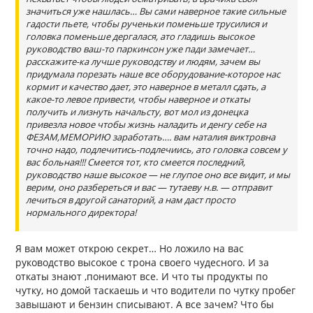
значиться уже нашлась… Вы сами наверное такие сильные
гадости пьете, чтобы рученьки поменьше трусилися и
головка поменьше дергалася, ато гладишь высокое
руководство ваш-то паркинсон уже пади замечает…
расскажите-ка лучше руководству и людям, зачем вы
придумала порезать наше все оборудование-которое нас
кормит и качество дает, это наверное в металл сдать, а
какое-то левое привести, чтобы наверное и откаты
получить и лизнуть начальсту, вот мол из донецка
привезла новое чтобы жизнь наладить и денгу себе на
ФЕЗАМ,МЕМОРИЮ заработать…. вам наталия виктровна
точно надо, подлечитись-подлечиись, ато головка совсем у
вас больная!!! Смеется тот, кто смеется последний,
руководство наше высокое — не глупое оно все видит, и мы
верим, оно разбереться и вас — тутаеву н.в. — отправит
лечиться в другой санаторий, а нам даст просто
нормального директора!
Я вам может открою секрет… Но ложило на вас
руководство высокое с трона своего чудесного. И за
откаты знают ,понимают все. И что ты продукты по
чутку, но домой таскаешь и что водители по чутку пробег
завышают и бензин списывают. А все зачем? Что бы