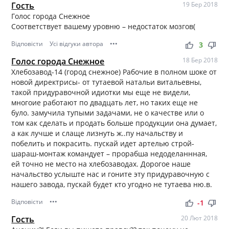
Гость
19 Бер 2018
Голос города Снежное
Соответствует вашему уровню – недостаток мозгов(
Відповісти
Усі відгуки автора
•••
thumb_up
thumb_down
3
Голос города Снежное
18 Бер 2018
Хлебозавод-14 (город снежное) Рабочие в полном шоке от
новой директрисы- от тутаевой натальи витальевны,
такой придуравочной идиотки мы еще не видели,
многоие работают по двадцать лет, но таких еще не
було. замучила тупыми задачами, не о качестве или о
том как сделать и продать больше продукции она думает,
а как лучше и слаще лизнуть ж..пу начальству и
побелить и покрасить. пускай идет артелью строй-
шараш-монтаж командует – прорабша недоделаннная,
ей точно не место на хлебозаводах. Дорогое наше
начальство услыште нас и гоните эту придуравочную с
нашего завода, пускай будет кто угодно не тутаева ню.в.
Відповісти
•••
thumb_up
thumb_down
-1
Гость
20 Лют 2018