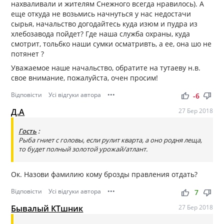
нахваливали и жителям Снежного всегда нравилось). А
еще откуда не возьмись начнуться у нас недостачи
сырья, начальство догодайтесь куда изюм и пудра из
хлебозавода пойдет? Где наша служба охраны, куда
смотрит, тольбко наши сумки осматривть, а ее, она шо не
потянет ?
Уважаемое наше начальство, обратите на тутаеву н.в.
свое внимание, пожалуйста, очен просим!
Відповісти
Усі відгуки автора
•••
thumb_up
thumb_down
-6
Д.А
27 Бер 2018
Гость
:
Рыба гниет с головы, если рулит кварта, а оно родня леща,
то будет полный золотой урожай/атлант.
Ок. Назови фамилию кому брозды правления отдать?
Відповісти
Усі відгуки автора
•••
thumb_up
thumb_down
7
Бывалый КТшник
27 Бер 2018