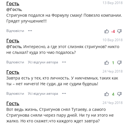
Гость
13 Вер 2018
@Гость
,
Стригунов подался на Формулу смаку! Повезло компании.
Грядет улучшение!!!
Відповісти
•••
thumb_up
thumb_down
-4
Гость
10 Вер 2018
@Гость
, Интересно, а где этот слизняк стригунов? никто
не слыхал? куда это чмо подалось?
Відповісти
Усі відгуки автора
•••
thumb_up
thumb_down
1
Гость
24 Чер 2018
Завтра есть у тех, кто личность. У никчемных, таких как
ты – нет ничего! Не суди, да не судим будешь!
Відповісти
Усі відгуки автора
•••
thumb_up
thumb_down
4
Гость
24 Чер 2018
Вот ведь жизнь, Стригунов снял Тутаеву, а самого
Стригунова сняли через пару дней. Ни ту ни этого не
жалко. Но кто скажет,что каждого ждет завтра?