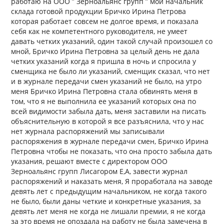
работаю на ООО ” Зерноальянс групп ” мой начальник
склада готовой продукции Бричко Ирина Петрова
которая работает совсем не долгое время, и показала
себя как не компетентного руководителя, не умеет
давать четких указаний, один такой случай произошел со
мной, Бричко Ирина Петровна за целый день не дала
четких указаний когда я пришла в ночь и спросила у
сменщика не было ли указаний, сменщик сказал, что нет
и в журнале передачи смен указаний не было, на утро
меня Бричко Ирина Петровна стала обвинять меня в
том, что я не выполнила ее указаний которых она по
всей видимости забыла дать, меня заставили на писать
объяснительную в которой я все разъяснила, что у нас
нет журнала распоряжений мы записывали
распоряжения в журнале передачи смен, Бричко Ирина
Петровна чтобы не показать, что она просто забыла дать
указания, решают вместе с директором ООО
Зерноальянс групп Лисагором Е,А, завести журнал
распоряжений и наказать меня, Я проработала на заводе
девять лет с предыдущим начальником, не когда такого
не было, были даны четкие и конкретные указания, за
девять лет меня не когда не лишали премии, я не когда
за это время не опоздала на работу не была замечена в