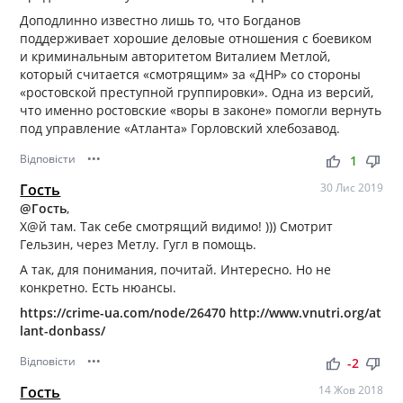
Доподлинно известно лишь то, что Богданов
поддерживает хорошие деловые отношения с боевиком
и криминальным авторитетом Виталием Метлой,
который считается «смотрящим» за «ДНР» со стороны
«ростовской преступной группировки». Одна из версий,
что именно ростовские «воры в законе» помогли вернуть
под управление «Атланта» Горловский хлебозавод.
Відповісти
•••
thumb_up
thumb_down
1
Гость
30 Лис 2019
@Гость
,
Х@й там. Так себе смотрящий видимо! ))) Смотрит
Гельзин, через Метлу. Гугл в помощь.
А так, для понимания, почитай. Интересно. Но не
конкретно. Есть нюансы.
https://crime-ua.com/node/26470
http://www.vnutri.org/at
lant-donbass/
Відповісти
•••
thumb_up
thumb_down
-2
Гость
14 Жов 2018