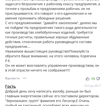
задач,его безразличие к рабочему классу предприятия, а
точнее к прозьбам и предложениям рабочих, он не
прислушивается, это говорит о его единоличии и не
умение принимать обоюдные решения.
С его предложениями: “давайте заколхозим”, далеко мы
не пойдем! На предприятиях такого рода деятельности
как производство хлебобулочных изделий, требуется
точные расчеты, правильные хорошо обдуманные
действия, сплаченная работа руководящего состава
предприятия….
Уважаемое вышестоящее руководство!Пожалуйста
обратите Ваше внимание, на этого человека, Корягина
Р.Е.
Он не может возглавлять управление производством, он
в этой отрасли ничего не соображает!!!
Відповісти
•••
thumb_up
thumb_down
15
Гость
14 Сер 2017
Добрый день хочу написать жалобу, раньше он был
главным энергетиком сейчас его поставили директором,
“Зерноальянс групп” фамилия его Лесагор,Е Очень
грубый не тактичный, оскорбляет всех женщин на