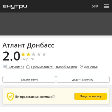
menu
УКР
Атлант Донбасс
2.0
★
★
★
★
★
★
★
★
★
★
2
оценок
comment
enterprise
location_on
Відгуки:
53
Промисловість, виробництво
Донецьк
Додати відгук
Додати зарплату
verified_user
Подати заявку
Ви представник компанії?