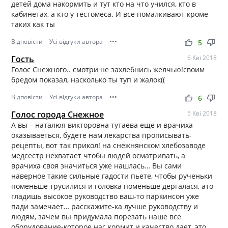
детей дома накормить и тут кто на что учился, кто в
кабинетах, а кто у тестомеса. И все помалкивают кроме
таких как ты
Відповісти
Усі відгуки автора
•••
thumb_up
thumb_down
5
Гость
6 Кві 2018
Голос Снежного.. смотри не захлебнись желчью!своим
бредом показал, насколько ты туп и жалок((
Відповісти
Усі відгуки автора
•••
thumb_up
thumb_down
6
Голос города Снежное
5 Кві 2018
А вы – наталюя викторовна тутаева еще и врачиха
оказываеться, будете нам лекарства прописывать-
рецепты, вот так прикол! на снежнянском хлебозаводе
медсестр нехватает чтобы людей осматривать, а
врачиха своя значиться уже нашлась… Вы сами
наверное такие сильные гадости пьете, чтобы рученьки
поменьше трусилися и головка поменьше дергалася, ато
гладишь высокое руководство ваш-то паркинсон уже
пади замечает… расскажите-ка лучше руководству и
людям, зачем вы придумала порезать наше все
оборудование-которое нас кормит и качество дает, это