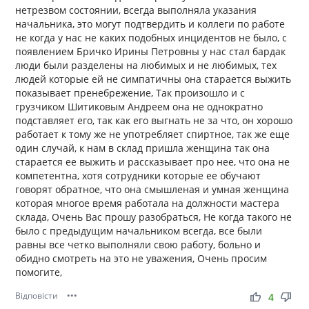
нетрезвом состоянии, всегда выполняла указания
начальника, это могут подтвердить и коллеги по работе
не когда у нас не каких подобных инцидентов не было, с
появлением Бричко Ирины Петровны у нас стал бардак
люди были разделены на любимых и не любимых, тех
людей которые ей не симпатичны она старается выжить
показывает пренебрежение, Так произошло и с
грузчиком Шитиковым Андреем она не однократно
подставляет его, так как его выгнать не за что, он хорошо
работает к тому же не употребляет спиртное, так же еще
один случай, к нам в склад пришла женщина так она
старается ее выжить и рассказывает про нее, что она не
компетентна, хотя сотрудники которые ее обучают
говорят обратное, что она смышленая и умная женщина
которая многое время работала на должности мастера
склада, Очень Вас прошу разобраться, Не когда такого не
было с предыдущим начальником всегда, все были
равны все четко выполняли свою работу, больно и
обидно смотреть на это не уважения, Очень просим
помогите,
Відповісти
•••
thumb_up
thumb_down
4