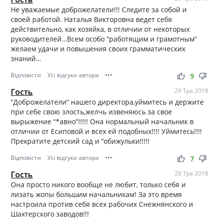
Не уважаемые доброжелатели!!! Следите за собой и
своей работой. Наталья Викторовна ведет себя
действительно, как хозяйка, в отличии от некоторых
руководителей…Всем особо “работящим и грамотным”
желаем удачи и повышения своих грамматических
знаний…
Відповісти
Усі відгуки автора
•••
thumb_up
thumb_down
9
Гость
29 Тра 2018
“Доброжелатели” нашего директора,уймитесь и держите
при себе свою злость,желчь извеняюсь за свое
вырыжение “*авно”!!!!! Она нормальный начальник в
отличии от Есиповой и всех ей подобных!!!! Уймитесь!!!!
Прекратите детский сад и “обижульки!!!!!
Відповісти
Усі відгуки автора
•••
thumb_up
thumb_down
7
Гость
28 Тра 2018
Она просто никого вообще не любит, только себя и
лизать жопы большим начальникам! За это время
настроила против себя всех рабочих Снежнянского и
Шахтерского заводов!!!