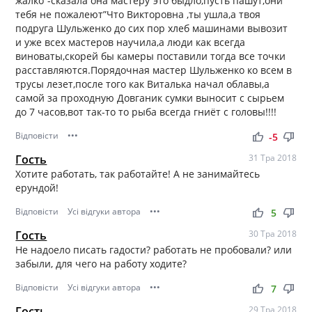
жалко”-сказала она мастеру”это быдло,пусть пашут,они
тебя не пожалеют”Что Викторовна ,ты ушла,а твоя
подруга Шульженко до сих пор хлеб машинами вывозит
и уже всех мастеров научила,а люди как всегда
виноваты,скорей бы камеры поставили тогда все точки
расставляются.Порядочная мастер Шульженко ко всем в
трусы лезет,после того как Виталька начал облавы,а
самой за проходную Довганик сумки выносит с сырьем
до 7 часов,вот так-то то рыба всегда гниёт с головы!!!!
Відповісти
•••
thumb_up
thumb_down
-5
Гость
31 Тра 2018
Хотите работать, так работайте! А не занимайтесь
ерундой!
Відповісти
Усі відгуки автора
•••
thumb_up
thumb_down
5
Гость
30 Тра 2018
Не надоело писать гадости? работать не пробовали? или
забыли, для чего на работу ходите?
Відповісти
Усі відгуки автора
•••
thumb_up
thumb_down
7
Гость
29 Тра 2018