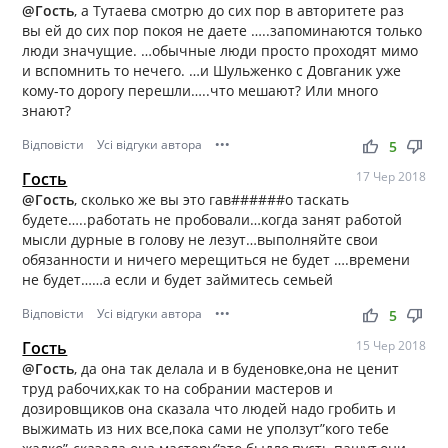
@Гость
, а Тутаева смотрю до сих пор в авторитете раз
вы ей до сих пор покоя не даете …..запоминаются только
люди значущие. …обычные люди просто проходят мимо
и вспомнить то нечего. …и Шульженко с Довганик уже
кому-то дорогу перешли…..что мешают? Или много
знают?
Відповісти
Усі відгуки автора
•••
thumb_up
thumb_down
5
Гость
17 Чер 2018
@Гость
, сколько же вы это гав######о таскать
будете…..работать не пробовали…когда занят работой
мысли дурные в голову не лезут…выполняйте свои
обязанности и ничего мерещиться не будет ….времени
не будет……а если и будет займитесь семьей
Відповісти
Усі відгуки автора
•••
thumb_up
thumb_down
5
Гость
15 Чер 2018
@Гость
, да она так делала и в буденовке,она не ценит
труд рабочих,как то на собрании мастеров и
дозировщиков она сказала что людей надо гробить и
выжимать из них все,пока сами не уползут”кого тебе