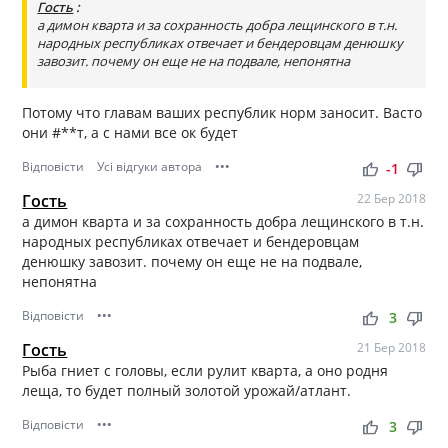
Гость
:
а димон кварта и за сохранность добра лещинского в т.н.
народных республиках отвечает и бендеровцам денюшку
завозит. почему он еще не на подвале, непонятна
Потому что главам ваших республик норм заносит. Васто
они #**т, а с нами все ок будет
Відповісти
Усі відгуки автора
•••
thumb_up
thumb_down
-1
Гость
22 Бер 2018
а димон кварта и за сохранность добра лещинского в т.н.
народных республиках отвечает и бендеровцам
денюшку завозит. почему он еще не на подвале,
непонятна
Відповісти
•••
thumb_up
thumb_down
3
Гость
21 Бер 2018
Рыба гниет с головы, если рулит кварта, а оно родня
леща, то будет полный золотой урожай/атлант.
Відповісти
•••
thumb_up
thumb_down
3