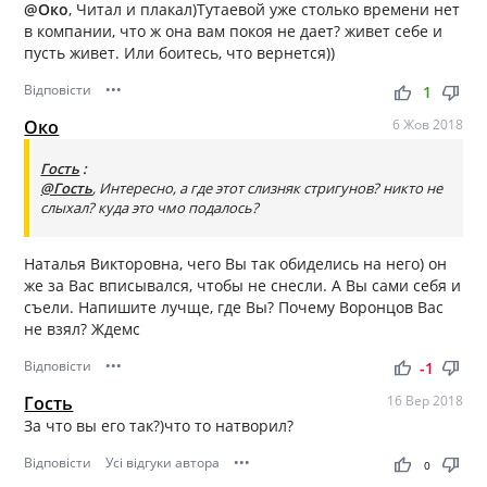
@Око
, Читал и плакал)Тутаевой уже столько времени нет
в компании, что ж она вам покоя не дает? живет себе и
пусть живет. Или боитесь, что вернется))
Відповісти
•••
thumb_up
thumb_down
1
Око
6 Жов 2018
Гость
:
@Гость
, Интересно, а где этот слизняк стригунов? никто не
слыхал? куда это чмо подалось?
Наталья Викторовна, чего Вы так обиделись на него) он
же за Вас вписывался, чтобы не снесли. А Вы сами себя и
съели. Напишите лучще, где Вы? Почему Воронцов Вас
не взял? Ждемс
Відповісти
•••
thumb_up
thumb_down
-1
Гость
16 Вер 2018
За что вы его так?)что то натворил?
Відповісти
Усі відгуки автора
•••
thumb_up
thumb_down
0