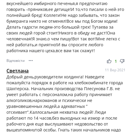
вкуснейшего имбирного печенья,я предпочитаю
говорить -пряников,ее детище!И то,что писали о ней-это
полнейший бред! Коллеги!Не надо забывать, что закон
бумеранга никто не отменял!Все мы под Богом ходим!
Делать гадости людям-это большой грех! Тутаева за
своих людей горой стоит!Никого в обиду не даст!Она
человечная!Я знаю,о чем пишу!Вот так вот!Мне легко с
ней работать,и приятно!И вы спросите любого
работника нашего цеха,все вам так скажут!
Відповісти
•••
thumb_up
thumb_down
1
Светлана
11 Вер 2021
Добрый день,руководители холдинга! Наведите
пожалуйста порядок в работе на хлебокомбинате города
Шахтерска. Начальник производства Плесунова Г.В. не
умеет работать с персоналом,на работу принимает
алкоголиков,наркоманов и психически не
уравновешенных людей,а адекватных ”
отсеивает”.Каллосальная нехватка людей! Люди
работают по 14 часов,без выходных на измор и после
рабочего дня еще выслушивают недовольство от
вышеупомянутой особы. Гнать таких начальников надо