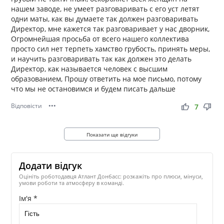
нашем заводе, не умеет разговаривать с его уст летят
одни маты, как вы думаете так должен разговаривать
Директор, мне кажется так разговаривает у нас дворник,
Огромнейшая просьба от всего нашего коллектива
просто сил нет терпеть хамство грубость, принять меры,
и научить разговаривать так как должен это делать
Директор, как называется человек с высшим
образованием, Прошу ответить на мое письмо, потому
что мы не остановимся и будем писать дальше
Відповісти
•••
thumb_up
thumb_down
7
Показати ще відгуки
Додати відгук
Оцініть роботодавця Атлант Донбасс: розкажіть про плюси, мінуси,
умови роботи та атмосферу в команді.
Ім'я *