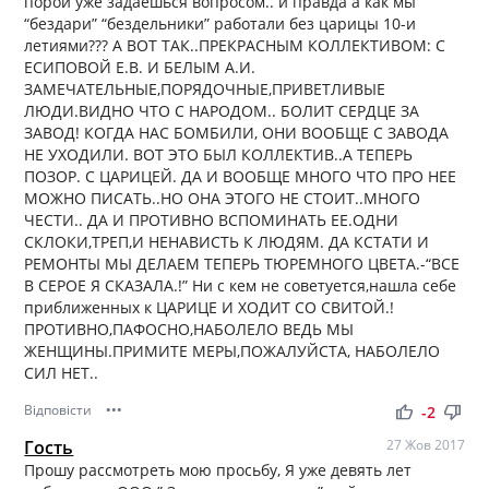
порой уже задаешься вопросом.. и правда а как мы
“бездари” “бездельники” работали без царицы 10-и
летиями??? А ВОТ ТАК..ПРЕКРАСНЫМ КОЛЛЕКТИВОМ: С
ЕСИПОВОЙ Е.В. И БЕЛЫМ А.И.
ЗАМЕЧАТЕЛЬНЫЕ,ПОРЯДОЧНЫЕ,ПРИВЕТЛИВЫЕ
ЛЮДИ.ВИДНО ЧТО С НАРОДОМ.. БОЛИТ СЕРДЦЕ ЗА
ЗАВОД! КОГДА НАС БОМБИЛИ, ОНИ ВООБЩЕ С ЗАВОДА
НЕ УХОДИЛИ. ВОТ ЭТО БЫЛ КОЛЛЕКТИВ..А ТЕПЕРЬ
ПОЗОР. С ЦАРИЦЕЙ. ДА И ВООБЩЕ МНОГО ЧТО ПРО НЕЕ
МОЖНО ПИСАТЬ..НО ОНА ЭТОГО НЕ СТОИТ..МНОГО
ЧЕСТИ.. ДА И ПРОТИВНО ВСПОМИНАТЬ ЕЕ.ОДНИ
СКЛОКИ,ТРЕП,И НЕНАВИСТЬ К ЛЮДЯМ. ДА КСТАТИ И
РЕМОНТЫ МЫ ДЕЛАЕМ ТЕПЕРЬ ТЮРЕМНОГО ЦВЕТА.-“ВСЕ
В СЕРОЕ Я СКАЗАЛА.!” Ни с кем не советуется,нашла себе
приближенных к ЦАРИЦЕ И ХОДИТ СО СВИТОЙ.!
ПРОТИВНО,ПАФОСНО,НАБОЛЕЛО ВЕДЬ МЫ
ЖЕНЩИНЫ.ПРИМИТЕ МЕРЫ,ПОЖАЛУЙСТА, НАБОЛЕЛО
СИЛ НЕТ..
Відповісти
•••
thumb_up
thumb_down
-2
Гость
27 Жов 2017
Прошу рассмотреть мою просьбу, Я уже девять лет