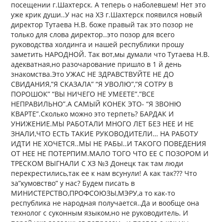
посещении г.Шахтерск. А теперь о наболевшем! Нет это
уже крик души..У нас на ХЗ г.Шахтерск появился новый
директор Тутаева Н.В. боже правый так это позор не
только для слова директор..это позор для всего
руководства холдинга и нашей республики прошу
заметить НАРОДНОЙ. Так вот,мы думали что Тутаева Н.В.
адекватная,но разочарование пришло в 1 й день
знакомства.Это УЖАС НЕ ЗДРАВСТВУЙТЕ НЕ ДО
СВИДАНИЯ,”Я СКАЗАЛА” “Я УВОЛЮ”,”Я СОТРУ В
ПОРОШОК” “ВЫ НИЧЕГО НЕ УМЕЕТЕ”.”ВСЕ
НЕПРАВИЛЬНО”.А САМЫЙ КОНЕК ЭТО- “Я ЗВОНЮ
КВАРТЕ”.Сколько можно это терпеть? БАРДАК И
УНИЖЕНИЕ.МЫ РАБОТАЛИ МНОГО ЛЕТ БЕЗ НЕЕ И НЕ
ЗНАЛИ,ЧТО ЕСТЬ ТАКИЕ РУКОВОДИТЕЛИ… НА РАБОТУ
ИДТИ НЕ ХОЧЕТСЯ..МЫ НЕ РАБЫ..И ТАКОГО ПОВЕДЕНИЯ
ОТ НЕЕ НЕ ПОТЕРПИМ.МАЛО ТОГО ЧТО ЕЕ С ПОЗОРОМ И
ТРЕСКОМ ВЫГНАЛИ С ХЗ №3 Донецк так там люди
перекрестились,так ее к нам всунули! А как так??? Что
за”кумовство” у нас? Будем писать в
МИНИСТЕРСТВО,ПРОФСОЮЗЫ,МЭРУ,а то как-то
республика не народная получается..Да и вообще она
технолог с суконным языком,но не руководитель. И