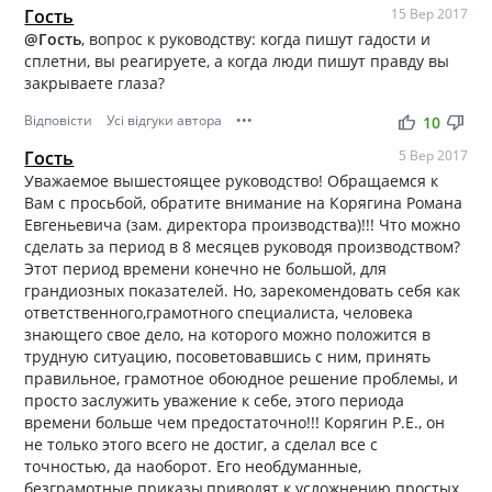
Гость
15 Вер 2017
@Гость
, вопрос к руководству: когда пишут гадости и
сплетни, вы реагируете, а когда люди пишут правду вы
закрываете глаза?
Відповісти
Усі відгуки автора
•••
thumb_up
thumb_down
10
Гость
5 Вер 2017
Уважаемое вышестоящее руководство! Обращаемся к
Вам с просьбой, обратите внимание на Корягина Романа
Евгеньевича (зам. директора производства)!!! Что можно
сделать за период в 8 месяцев руководя производством?
Этот период времени конечно не большой, для
грандиозных показателей. Но, зарекомендовать себя как
ответственного,грамотного специалиста, человека
знающего свое дело, на которого можно положится в
трудную ситуацию, посоветовавшись с ним, принять
правильное, грамотное обоюдное решение проблемы, и
просто заслужить уважение к себе, этого периода
времени больше чем предостаточно!!! Корягин Р.Е., он
не только этого всего не достиг, а сделал все с
точностью, да наоборот. Его необдуманные,
безграмотные приказы,приводят к усложнению простых