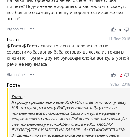
Натвлья Викторовна,это не вы о себе теплые слова
пишете? Подчиненные хорошего о вас мало что скажут,
все больше о самодурстве ну и воровитости,как же без
этого?
Відповісти
•••
thumb_up
thumb_down
0
Гость
11 Лют 2018
@Гость
@Гость
, слова тутаева и человек -это не
совместимо,базарная баба которая вылезла из грязи в
князи по “трупам”других руководителей,а вот культурной
речи не научилась.
Відповісти
•••
thumb_up
thumb_down
-2
Гость
9 Лют 2018
Гость
:
Я прошу прощения,но если КТО-ТО считает,что про Тутаеву
Н.В. это чушь,то я могу ВАС разочаровать.Да у нас с ее
появлением все остановилось.Сама ни черта не делает и
людям «палки в колеса ставит» Собирает сплетни,склоки. Да
с ее появлением у нас «БАЗАР» стал, а не ХЗ. ТАКОМУ
РУКОВОДСТВУ И МЕСТО НА БАЗАРЕ… А ЧТО КАСАЕТСЯ ХЗ№
3 г.Донецк., то там все держалось на очень талантливом