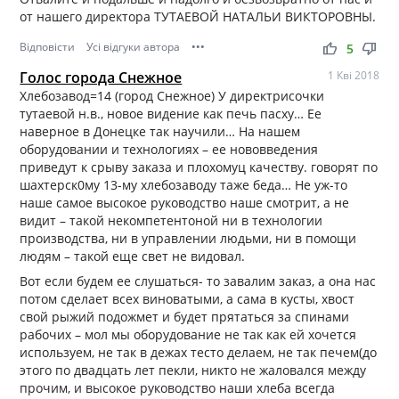
от нашего директора ТУТАЕВОЙ НАТАЛЬИ ВИКТОРОВНЫ.
Відповісти
Усі відгуки автора
•••
thumb_up
thumb_down
5
Голос города Снежное
1 Кві 2018
Хлебозавод=14 (город Снежное) У директрисочки
тутаевой н.в., новое видение как печь пасху… Ее
наверное в Донецке так научили… На нашем
оборудовании и технологиях – ее нововведения
приведут к срыву заказа и плохомуц качеству. говорят по
шахтерск0му 13-му хлебозаводу таже беда… Не уж-то
наше самое высокое руководство наше смотрит, а не
видит – такой некомпетентоной ни в технологии
производства, ни в управлении людьми, ни в помощи
людям – такой еще свет не видовал.
Вот если будем ее слушаться- то завалим заказ, а она нас
потом сделает всех виноватыми, а сама в кусты, хвост
свой рыжий подожмет и будет прятаться за спинами
рабочих – мол мы оборудование не так как ей хочется
используем, не так в дежах тесто делаем, не так печем(до
этого по двадцать лет пекли, никто не жаловался между
прочим, и высокое руководство наши хлеба всегда