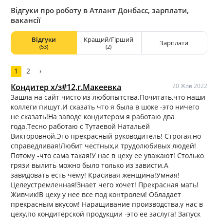
Відгуки про роботу в Атлант Донбасс, зарплати,
вакансії
Відгуки
Кращий/Гірший
Зарплати
(53)
(2)
1
2
›
Кондитер х/з#12,г.Макеевка
20 Жов 2022
Зашла на сайт чисто из любопытства.Почитать,что наши
коллеги пишут.И сказать что я была в шоке -это ничего
не сказать!На заводе кондитером я работаю два
года.Тесно работаю с Тутаевой Натальей
Викторовной.Это прекрасный руководитель! Строгая,но
справедливая!Любит честных,и трудолюбивых людей!
Потому -что сама такая!У нас в цеху ее уважают! Столько
грязи вылить можно было только из зависти.А
завидовать есть чему! Красивая женщина!Умная!
Целеустремленная!Знает чего хочет! Прекрасная мать!
Живчик!В цеху у нее все под контролем! Обладает
прекрасным вкусом! Наращивание производства,у нас в
цеху,по кондитерской продукции -это ее заслуга! Запуск