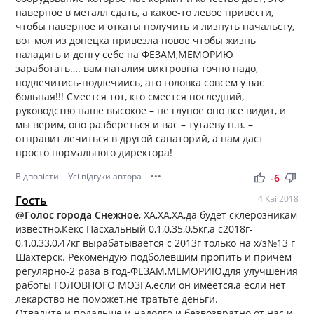
наверное в металл сдать, а какое-то левое привести,
чтобы наверное и откаты получить и лизнуть начальсту,
вот мол из донецка привезла новое чтобы жизнь
наладить и денгу себе на ФЕЗАМ,МЕМОРИЮ
заработать…. вам наталия виктровна точно надо,
подлечитись-подлечиись, ато головка совсем у вас
больная!!! Смеется тот, кто смеется последний,
руководство наше высокое – не глупое оно все видит, и
мы верим, оно разбереться и вас – тутаеву н.в. –
отправит лечиться в другой санаторий, а нам даст
просто нормального директора!
Відповісти
Усі відгуки автора
•••
thumb_up
thumb_down
-6
Гость
4 Кві 2018
@Голос города Снежное
, ХА,ХА,ХА,да будет склерозникам
известно,Кекс Пасхальный 0,1,0,35,0,5кг,а с2018г-
0,1,0,33,0,47кг вырабатывается с 2013г только на х/з№13 г
Шахтерск. Рекомендую подболевшим пропить и причем
регулярно-2 раза в год-ФЕЗАМ,МЕМОРИЮ,для улучшения
работы ГОЛОВНОГО МОЗГА,если он имеется,а если нет
лекарство не поможет,не тратьте деньги.
Отвалите и подальше и надолго и безвозвратно от нас и