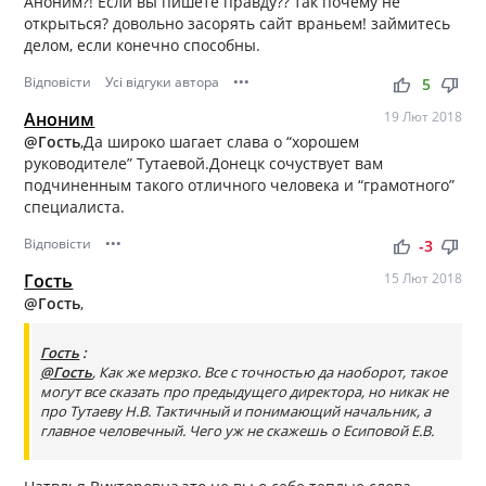
Аноним?! Если вы пишете правду?? так почему не
открыться? довольно засорять сайт враньем! займитесь
делом, если конечно способны.
Відповісти
Усі відгуки автора
•••
thumb_up
thumb_down
5
Аноним
19 Лют 2018
@Гость
,Да широко шагает слава о “хорошем
руководителе” Тутаевой.Донецк сочуствует вам
подчиненным такого отличного человека и “грамотного”
специалиста.
Відповісти
•••
thumb_up
thumb_down
-3
Гость
15 Лют 2018
@Гость
,
Гость
:
@Гость
, Как же мерзко. Все с точностью да наоборот, такое
могут все сказать про предыдущего директора, но никак не
про Тутаеву Н.В. Тактичный и понимающий начальник, а
главное человечный. Чего уж не скажешь о Есиповой Е.В.