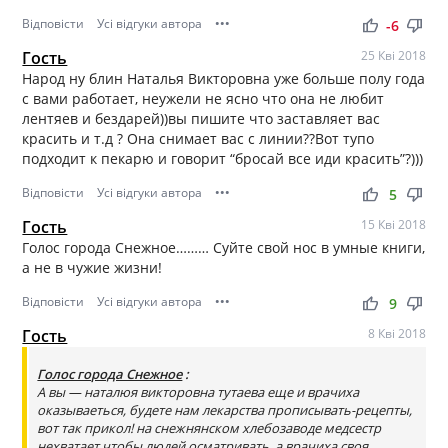
Відповісти
Усі відгуки автора
•••
thumb_up
thumb_down
-6
Гость
25 Кві 2018
Народ ну блин Наталья Викторовна уже больше полу года
с вами работает, неужели не ясно что она не любит
лентяев и бездарей))вы пишите что заставляет вас
красить и т.д ? Она снимает вас с линии??Вот тупо
подходит к пекарю и говорит “бросай все иди красить”?)))
Відповісти
Усі відгуки автора
•••
thumb_up
thumb_down
5
Гость
15 Кві 2018
Голос города Снежное……… Суйте свой нос в умные книги,
а не в чужие жизни!
Відповісти
Усі відгуки автора
•••
thumb_up
thumb_down
9
Гость
8 Кві 2018
Голос города Снежное
:
А вы — наталюя викторовна тутаева еще и врачиха
оказываеться, будете нам лекарства прописывать-рецепты,
вот так прикол! на снежнянском хлебозаводе медсестр
нехватает чтобы людей осматривать, а врачиха своя