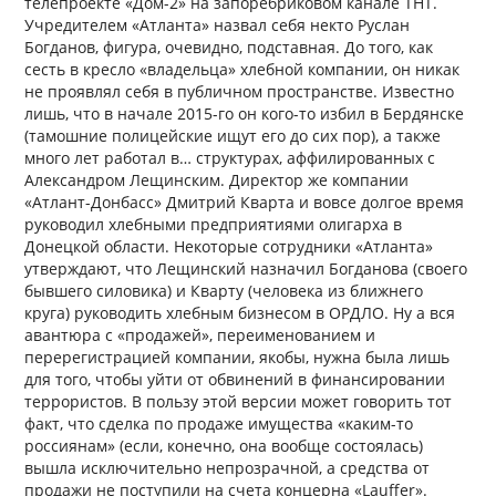
телепроекте «Дом-2» на запоребриковом канале ТНТ.
Учредителем «Атланта» назвал себя некто Руслан
Богданов, фигура, очевидно, подставная. До того, как
сесть в кресло «владельца» хлебной компании, он никак
не проявлял себя в публичном пространстве. Известно
лишь, что в начале 2015-го он кого-то избил в Бердянске
(тамошние полицейские ищут его до сих пор), а также
много лет работал в… структурах, аффилированных с
Александром Лещинским. Директор же компании
«Атлант-Донбасс» Дмитрий Кварта и вовсе долгое время
руководил хлебными предприятиями олигарха в
Донецкой области. Некоторые сотрудники «Атланта»
утверждают, что Лещинский назначил Богданова (своего
бывшего силовика) и Кварту (человека из ближнего
круга) руководить хлебным бизнесом в ОРДЛО. Ну а вся
авантюра с «продажей», переименованием и
перерегистрацией компании, якобы, нужна была лишь
для того, чтобы уйти от обвинений в финансировании
террористов. В пользу этой версии может говорить тот
факт, что сделка по продаже имущества «каким-то
россиянам» (если, конечно, она вообще состоялась)
вышла исключительно непрозрачной, а средства от
продажи не поступили на счета концерна «Lauffer».