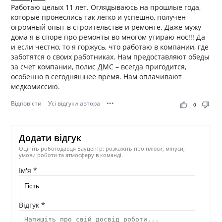
Работаю целых 11 лет. Оглядываюсь на прошлые года,
которые пронеслись так легко и успешно, получен
огромный опыт в строительстве и ремонте. Даже мужу
дома я в споре про ремонты во многом утираю нос!!! Да
и если честно, то я горжусь, что работаю в компании, где
заботятся о своих работниках. Нам предоставляют обеды
за счет компании, полис ДМС – всегда пригодится,
особенно в сегодняшнее время. Нам оплачивают
медкомиссию.
Відповісти
Усі відгуки автора
•••
thumb_up
thumb_down
0
Додати відгук
Оцініть роботодавця Бауцентр: розкажіть про плюси, мінуси,
умови роботи та атмосферу в команді.
Ім'я *
Відгук *