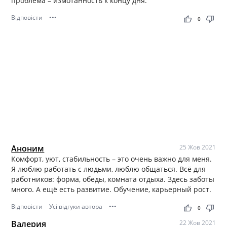
проблема – измотанность к концу дня.
Відповісти
•••
thumb_up
thumb_down
0
Аноним
25 Жов 2021
Комфорт, уют, стабильность – это очень важно для меня.
Я люблю работать с людьми, люблю общаться. Всё для
работников: форма, обеды, комната отдыха. Здесь заботы
много. А ещё есть развитие. Обучение, карьерный рост.
Відповісти
Усі відгуки автора
•••
thumb_up
thumb_down
0
Валерия
22 Жов 2021