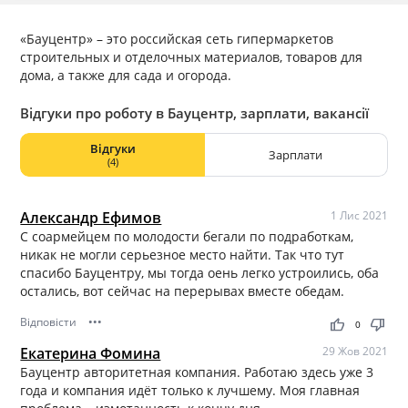
«Бауцентр» – это российская сеть гипермаркетов
строительных и отделочных материалов, товаров для
дома, а также для сада и огорода.
Відгуки про роботу в Бауцентр, зарплати, вакансії
Відгуки
Зарплати
(4)
Александр Ефимов
1 Лис 2021
С соармейцем по молодости бегали по подработкам,
никак не могли серьезное место найти. Так что тут
спасибо Бауцентру, мы тогда оень легко устроились, оба
остались, вот сейчас на перерывах вместе обедам.
Відповісти
•••
thumb_up
thumb_down
0
Екатерина Фомина
29 Жов 2021
Бауцентр авторитетная компания. Работаю здесь уже 3
года и компания идёт только к лучшему. Моя главная