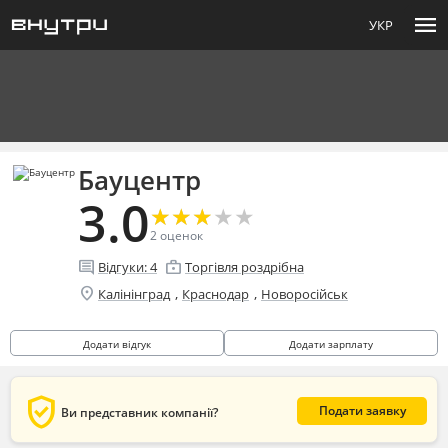
menu
УКР
Бауцентр
3.0
★
★
★
★
★
★
★
★
★
★
2
оценок
comment
enterprise
Відгуки:
4
Торгівля роздрібна
location_on
,
,
Калінінград
Краснодар
Новоросійськ
Додати відгук
Додати зарплату
verified_user
Подати заявку
Ви представник компанії?