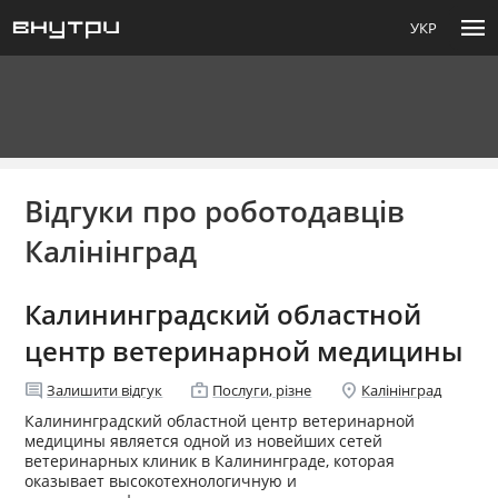
menu
УКР
Відгуки про роботодавців
Калінінград
Калининградский областной
центр ветеринарной медицины
comment
enterprise
location_on
Залишити відгук
Послуги, різне
Калінінград
Калининградский областной центр ветеринарной
медицины является одной из новейших сетей
ветеринарных клиник в Калининграде, которая
оказывает высокотехнологичную и