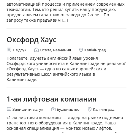
автоматизацией процесса и применением современных
технологий. Тем, кто решил купить нашу продукцию,
предоставляем гарантию от завода до 2-х лет. По
запросу также предъявим […]
Оксфорд Хаус
comment
enterprise
location_on
1
відгук
Освіта, навчання
Калінінград
Полагаете, изучать английский язык уровня
Оксфордского университета в Калининграде не реально?
«Оксфорд Хаус» — одна из самых европейских и
результативных школ английского языка в
Калининграде.
1-ая лифтовая компания
comment
enterprise
location_on
Залишити відгук
Будівництво
Калінінград
«1-ая лифтовая компания» — лидер на рынке подъемно-
транспортного оборудования в Калининграде. Наша
основная специализация — монтаж новых лифтов,