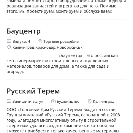
замена и ремонт старого оборудования, а также подбор и
реализация запчастей и агрегатов для него. Помимо
этого, мы проектируем, монтируем и обслуживаем:
Бауцентр
comment
enterprise
Відгуки:
4
Торгівля роздрібна
location_on
Калінінград
Краснодар
Новоросійськ
,
,
«Бауцентр» – это российская
сеть гипермаркетов строительных и отделочных
материалов, товаров для дома, а также для сада и
огорода.
Русский Терем
comment
enterprise
location_on
Залишити відгук
Будівництво
Калінінград
ООО «Торговый Дом Русский Терем» входит в состав
Группы компаний «Русский Терем», основанной в 2008
году. Благодаря многолетнему опыту в строительной
сфере нам удалось создать компанию, в которой вы
сможете приобрести только качественные материалы.