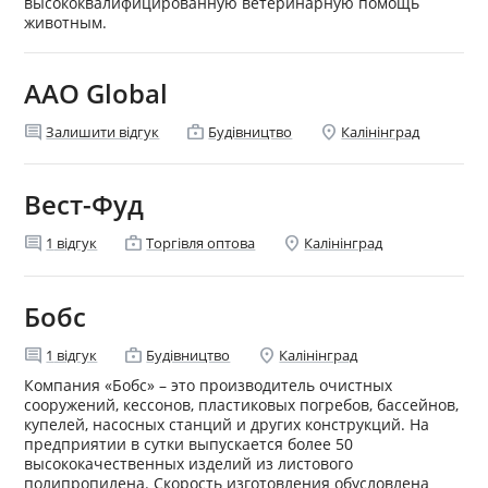
высококвалифицированную ветеринарную помощь
животным.
AAO Global
comment
enterprise
location_on
Залишити відгук
Будівництво
Калінінград
Вест-Фуд
comment
enterprise
location_on
1
відгук
Торгівля оптова
Калінінград
Бобс
comment
enterprise
location_on
1
відгук
Будівництво
Калінінград
Компания «Бобс» – это производитель очистных
сооружений, кессонов, пластиковых погребов, бассейнов,
купелей, насосных станций и других конструкций. На
предприятии в сутки выпускается более 50
высококачественных изделий из листового
полипропилена. Скорость изготовления обусловлена