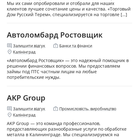
Мы их сами опробировали и отобрали для наших
клиентов лучшее сочетание цены и качества. «Торговый
Дом Русский Терем», специализируется на торговле […]
Автоломбард Ростовщик
comment
enterprise
Залишити відгук
Банки та фінанси
location_on
Калінінград
«Автоломбард Ростовщик» — это надежный помощник в
решении финансовых вопросов. Мы предоставляем
займы под ПТС частным лицам на любые
потребительские нужды.
AKP Group
comment
enterprise
Залишити відгук
Промисловість, виробництво
location_on
Калінінград
AKP Group — это команда профессионалов,
предоставляющих разнообразные услуги по обработке
металла в Калининграде. Мы специализируемся на