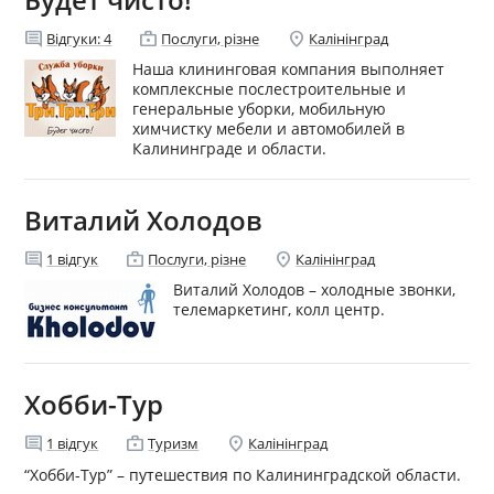
comment
enterprise
location_on
Відгуки:
4
Послуги, різне
Калінінград
Наша клининговая компания выполняет
комплексные послестроительные и
генеральные уборки, мобильную
химчистку мебели и автомобилей в
Калининграде и области.
Виталий Холодов
comment
enterprise
location_on
1
відгук
Послуги, різне
Калінінград
Виталий Холодов – холодные звонки,
телемаркетинг, колл центр.
Хобби-Тур
comment
enterprise
location_on
1
відгук
Туризм
Калінінград
“Хобби-Тур” – путешествия по Калининградской области.