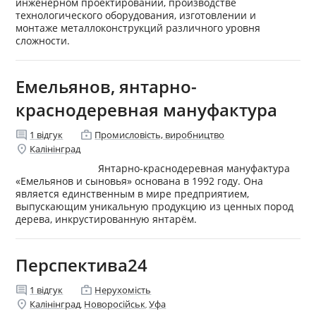
инженерном проектировании, производстве
технологического оборудования, изготовлении и
монтаже металлоконструкций различного уровня
сложности.
Емельянов, янтарно-
краснодеревная мануфактура
comment
enterprise
1
відгук
Промисловість, виробництво
location_on
Калінінград
Янтарно-краснодеревная мануфактура
«Емельянов и сыновья» основана в 1992 году. Она
является единственным в мире предприятием,
выпускающим уникальную продукцию из ценных пород
дерева, инкрустированную янтарём.
Перспектива24
comment
enterprise
1
відгук
Нерухомість
location_on
Калінінград
Новоросійськ
Уфа
,
,