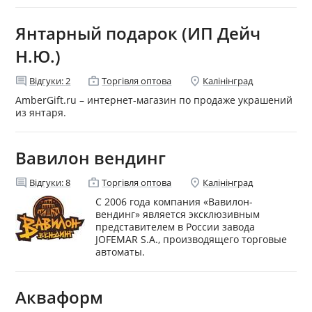
Янтарный подарок (ИП Дейч
Н.Ю.)
comment
enterprise
location_on
Відгуки:
2
Торгівля оптова
Калінінград
AmberGift.ru – интернет-магазин по продаже украшений
из янтаря.
Вавилон вендинг
comment
enterprise
location_on
Відгуки:
8
Торгівля оптова
Калінінград
C 2006 года компания «Вавилон-
вендинг» является эксклюзивным
представителем в России завода
JOFEMAR S.A., производящего торговые
автоматы.
Акваформ