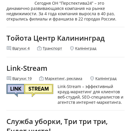
Сегодня ОН “Перспектива24” – это
динамично развивающаяся компания на рынке
недвижимости. За 4 года компания выросла в 40 раз,
открылись филиалы и франшиза в 22 городах России.
Тойота Центр Калининград
comment
enterprise
location_on
Відгуки:
4
Транспорт
Калінінград
Link-Stream
comment
enterprise
location_on
Відгуки:
19
Маркетинг, реклама
Калінінград
Link-Stream – эффективный
крауд-маркетинг для клиентов
веб-студий, SEO-специалистов и
агентств интернет-маркетинга.
Служба уборки, Три три три,
Будет чисто!