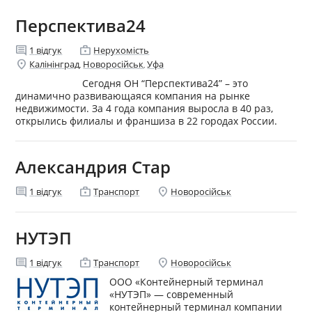
Перспектива24
comment
enterprise
1
відгук
Нерухомість
location_on
Калінінград
Новоросійськ
Уфа
,
,
Сегодня ОН “Перспектива24” – это
динамично развивающаяся компания на рынке
недвижимости. За 4 года компания выросла в 40 раз,
открылись филиалы и франшиза в 22 городах России.
Александрия Стар
comment
enterprise
location_on
1
відгук
Транспорт
Новоросійськ
НУТЭП
comment
enterprise
location_on
1
відгук
Транспорт
Новоросійськ
ООО «Контейнерный терминал
«НУТЭП» — современный
контейнерный терминал компании