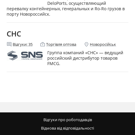
DeloPorts, осуществляющий
перевалку контейнерных, генеральных и Ro-Ro грузов в
порту Новороссийск.
СНС
comment
enterprise
location_on
Відгуки:
35
Торгівля оптова
Новоросійськ
Группа компаний «СНС» — ведущий
российский дистрибутор товаров
FMCG.
Відгуки про роботодавців
Відмова від відповідальності