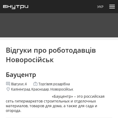
menu
УКР
Відгуки про роботодавців
Новоросійськ
Бауцентр
comment
enterprise
Відгуки:
4
Торгівля роздрібна
location_on
Калінінград
Краснодар
Новоросійськ
,
,
«Бауцентр» – это российская
сеть гипермаркетов строительных и отделочных
материалов, товаров для дома, а также для сада и
огорода.