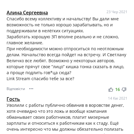
Алина Сергеевна
23 Чер 2021
Спасибо всему коллективу и начальству! Вы дали мне
возможность не только хорошо зарабатывать, но и
поддерживали в нелёгких ситуациях.
Заработать хорошую ЗП вполне реально и не сложно,
главное желание.
При необходимости можно отпроситься по неотложным
делам. Начальство всегда пойдет на встречу. И Светлану
Величко все любят. Возможно у некоторых авторов,
которые прячут свое “лицо” кишка тонка сказать в лицо,
а проще подлить гов*ца сюда?
Link Stream спасибо тебе за все?
Відповісти
•••
thumb_up
thumb_down
16
Гость
14 Кві 2021
Уволили с работы публично обвинив в воровстве денег,
хотя очевидно что это ложь и вообще компания
обманывает своих работников, платит мизерные
зарплаты и относиться к работникам как к стаду. Ещё
очень интересно что мы должны обязательно полизать