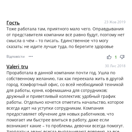
Гость
23 Жов 2019
Тоже работала там, приятного мало чего. Оправдывания
от представителя компании всё равно будут, поэтому нет
смысла о чём – то писать. Единственное что могу
сказать: не идите лучше туда, по берегите здоровье
Відповісти
•••
thumb_up
thumb_down
1
Valeri_tru
30 Лис 2018
Проработала в данной компании почти год. Ушла по
собственному желанию, так как переехала жить в другой
город. Комфортный офис, со всей необходимой техникой
для работы, кухня, кофемашина для сотрудников;
дружный и приветливый коллектив; удобный график
работы. Отдельно хочется отметить начальство, которое
всегда идет на уступки сотрудникам. Компания
предоставляет обучение для новых работников, что
помогает им быстрее влиться в работу, даже если
возникают какие – то проблемы, девочки всегда помогут.
Зарплату и аванс всегда выплачивают вовремя, за все