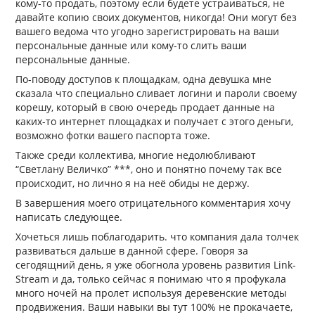
кому-то продать, поэтому если будете устраиваться, не
давайте копию своих документов, никогда! Они могут без
вашего ведома что угодно зарегистрировать на ваши
персональные данные или кому-то слить ваши
персональные данные.
По-поводу доступов к площадкам, одна девушка мне
сказала что специально сливает логини и пароли своему
корешу, который в свою очередь продает данные на
каких-то интернет площадках и получает с этого деньги,
возможно фотки вашего паспорта тоже.
Также среди коллектива, многие недолюбливают
“Светлану Величко” ***, оно и понятно почему так все
происходит, но лично я на неё обиды не держу.
В завершения моего отрицательного комментария хочу
написать следующее.
Хочеться лишь поблагодарить. что компания дала толчек
развиваться дальше в данной сфере. Говоря за
сегодящний день, я уже обогнола уровень развития Link-
Stream и да, только сейчас я понимаю что я профукала
много ночей на пролет используя деревенские методы
продвижения. Ваши навыки вы тут 100% не прокачаете,