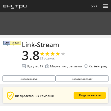
menu
УКР
Link-Stream
3.8
★
★
★
★
★
★
★
★
★
★
33
оценок
comment
enterprise
location_on
Відгуки:
19
Маркетинг, реклама
Калінінград
Додати відгук
Додати зарплату
verified_user
Подати заявку
Ви представник компанії?