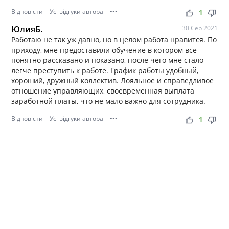
Відповісти
Усі відгуки автора
•••
thumb_up
thumb_down
1
ЮлияБ.
30 Сер 2021
Работаю не так уж давно, но в целом работа нравится. По
приходу, мне предоставили обучение в котором всё
понятно рассказано и показано, после чего мне стало
легче преступить к работе. График работы удобный,
хороший, дружный коллектив. Лояльное и справедливое
отношение управляющих, своевременная выплата
заработной платы, что не мало важно для сотрудника.
Відповісти
Усі відгуки автора
•••
thumb_up
thumb_down
1