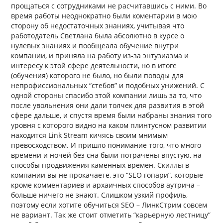
прощаться с сотрудниками не расчитавшись с ними. Во
время работы неоднократно были коментарии в мою
сторону об недостаточных знаниях, учитывая что
работодатель Светлана была абсолютно в курсе о
нулевых знаниях и пообщеала обучение внутри
компании, и приняла на работу из-за энтузиазма и
интересу к этой сфере деятельности, но в итоге
(обучения) которого не было, но были поводы для
непрофиссиональных “стебов” и подобных унижений. С
одной стороны спасибо этой компании лишь за то, что
после увольнения они дали толчек для развития в этой
сфере дальше, и спустя время были набраны знания того
уровня с которого видно на каком плинтусном развитии
находится Link Stream кичясь своим мнимым
превосходством. И пришло понимание того, что много
времени и ночей без сна были потрачены впустую, на
способы продвижения каменных времен. Скиллы в
компании вы не прокачаете, это “SEO гопари”, которые
кроме комментариев и архаичных способов аутрича –
больше ничего не знают. Слишком узкий профиль,
поэтому если хотите обучиться SEO – ЛинкСтрим совсем
не вариант. Так же стоит отметить “карьерную лестницу”