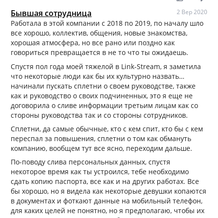
Бывшая сотрудница
2 Вер 2020
Работала в этой компании с 2018 по 2019, по началу шло
все хорошо, коллектив, общения, новые знакомства,
хорошая атмосфера, но все рано или поздно как
говориться превращается в не то что ты ожидаешь.
Cпустя пол года моей тяжелой в Link-Stream, я заметила
что некоторые люди как бы их культурно назвать…
начинали пускать сплетни о своем руководстве, также
как и руководство о своих подчиненных, это я еще не
договорила о сливе информации третьим лицам как со
стороны руководства так и со стороны сотрудников.
Сплетни, да самые обычные, кто с кем спит, кто бы с кем
переспал за повышения, сплетни о том как обмануть
компанию, вообщем тут все ясно, переходим дальше.
По-поводу слива персональных данных, спустя
некоторое время как ты устроился, тебе необходимо
сдать копию паспорта, все как и на других работах. Все
бы хорошо, но я видела как некоторые девушки копаются
в документах и фоткают данные на мобильный телефон,
для каких целей не понятно, но я предполагаю, чтобы их