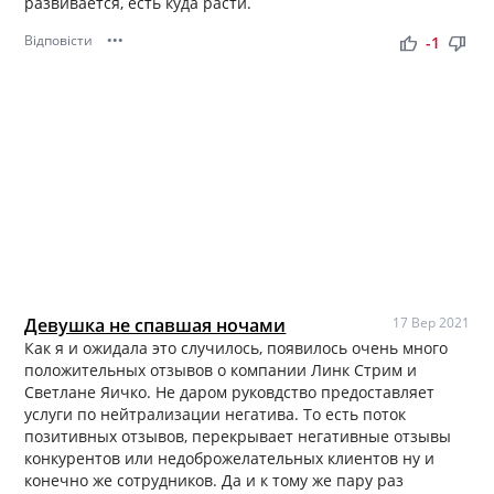
развивается, есть куда расти.
Відповісти
•••
thumb_up
thumb_down
-1
Девушка не спавшая ночами
17 Вер 2021
Как я и ожидала это случилось, появилось очень много
положительных отзывов о компании Линк Стрим и
Светлане Яичко. Не даром руковдство предоставляет
услуги по нейтрализации негатива. То есть поток
позитивных отзывов, перекрывает негативные отзывы
конкурентов или недоброжелательных клиентов ну и
конечно же сотрудников. Да и к тому же пару раз