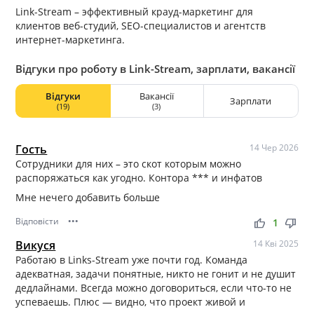
Link-Stream – эффективный крауд-маркетинг для
клиентов веб-студий, SEO-специалистов и агентств
интернет-маркетинга.
Відгуки про роботу в Link-Stream, зарплати, вакансії
Відгуки
Вакансії
Зарплати
(19)
(3)
Гость
14 Чер 2026
Сотрудники для них – это скот которым можно
распоряжаться как угодно. Контора *** и инфатов
Мне нечего добавить больше
Відповісти
•••
thumb_up
thumb_down
1
Викуся
14 Кві 2025
Работаю в Links-Stream уже почти год. Команда
адекватная, задачи понятные, никто не гонит и не душит
дедлайнами. Всегда можно договориться, если что-то не
успеваешь. Плюс — видно, что проект живой и