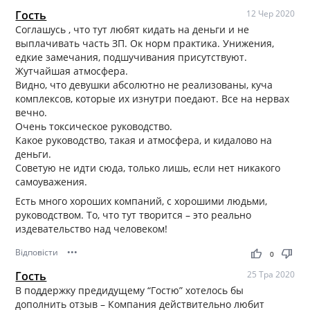
Гость
12 Чер 2020
Соглашусь , что тут любят кидать на деньги и не
выплачивать часть ЗП. Ок норм практика. Унижения,
едкие замечания, подшучивания присутствуют.
Жутчайшая атмосфера.
Видно, что девушки абсолютно не реализованы, куча
комплексов, которые их изнутри поедают. Все на нервах
вечно.
Очень токсическое руководство.
Какое руководство, такая и атмосфера, и кидалово на
деньги.
Советую не идти сюда, только лишь, если нет никакого
самоуважения.
Есть много хороших компаний, с хорошими людьми,
руководством. То, что тут творится – это реально
издевательство над человеком!
Відповісти
•••
thumb_up
thumb_down
0
Гость
25 Тра 2020
В поддержку предидущему “Гостю” хотелось бы
дополнить отзыв – Компания действительно любит