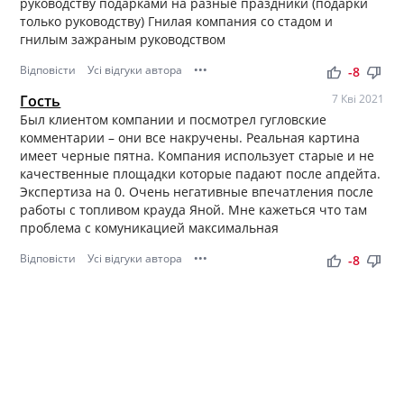
руководству подарками на разные праздники (подарки
только руководству) Гнилая компания со стадом и
гнилым зажраным руководством
Відповісти
Усі відгуки автора
•••
thumb_up
thumb_down
-8
Гость
7 Кві 2021
Был клиентом компании и посмотрел гугловские
комментарии – они все накручены. Реальная картина
имеет черные пятна. Компания использует старые и не
качественные площадки которые падают после апдейта.
Экспертиза на 0. Очень негативные впечатления после
работы с топливом крауда Яной. Мне кажеться что там
проблема с комуникацией максимальная
Відповісти
Усі відгуки автора
•••
thumb_up
thumb_down
-8