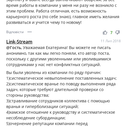
время работы в компании у меня ни разу не возникло с
этим проблем. Работа отличная, есть возможность
карьерного роста (по себе знаю), главное иметь желания
развиваться и учится чему то новому!
Відповісти
•••
thumb_up
thumb_down
7
Link-Stream
11 Лип 2018
@Гость
, Уважаемая Екатерина! Вы можете не писать
анонимно, так как мы легко поняли, кто автор поста,
поскольку с другими уволенными или уволившимися
сотрудниками у нас нет конфликтных ситуаций.
Вы были уволены из компании по ряду причин:
1)систематическое невыполнение поставленных задач;
2)систематическое вранье по поводу выполнения ряда
задач, которые требуют длительной проверки со
стороны руководства;
3)стравливание сотрудников коллектива с помощью
вранья и гиперболизации ситуаций;
4)хамское отношение к руководству и систематическое
несоблюдение субординации;
5)очернение репутации компании перед