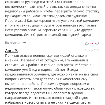
слышала от руководства чтобы мы написали по
возможности позитвный отзыв, так как иногда клиенты
недовольны работой и чтобы перекрить плохую стастику
приходиться заниматься этим делом сотрудникам.
Просто ужас! Как же хорошо что я ушла из этой компании
и только сейчас дошли руки чтобы написать этот отзыв.
Всем успехов в жизни, берегите себя и ищите другую
компанию. Линк Стрим это самый последний вариант
Відповісти
•••
thumb_up
thumb_down
-2
АннаР.
1 Вер 2021
Почитав отзывы поняла, сколько людей столько и
мнений. Все зависит от сотрудника, его желания и
стремления к работе, и карьерного роста. Работаю в
компании уже 3 год и нареканий нет! Всегда
предоставляется обучение, где можно найти на все свои
вопросы ответы, что дает толчок к качественному
выполнению работы. По всем текущим вопросам и
недопонимания также можно обратится к руководству,
которое всегда подскажет и направит в нужном
направлении. И что немало важно с каждый годом
набираюсь нового опыта, а не сижу на одном месте.