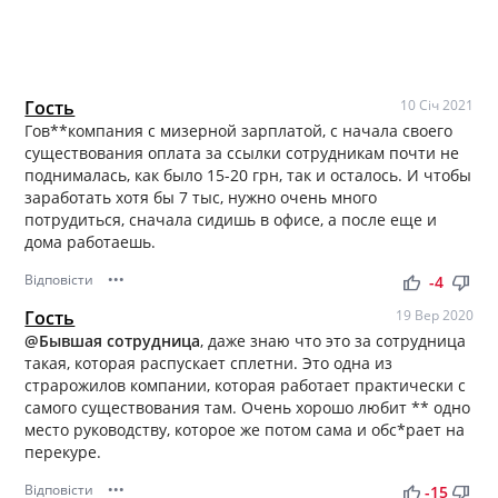
Гость
10 Січ 2021
Гов**компания с мизерной зарплатой, с начала своего
существования оплата за ссылки сотрудникам почти не
поднималась, как было 15-20 грн, так и осталось. И чтобы
заработать хотя бы 7 тыс, нужно очень много
потрудиться, сначала сидишь в офисе, а после еще и
дома работаешь.
Відповісти
•••
thumb_up
thumb_down
-4
Гость
19 Вер 2020
@Бывшая сотрудница
, даже знаю что это за сотрудница
такая, которая распускает сплетни. Это одна из
страрожилов компании, которая работает практически с
самого существования там. Очень хорошо любит ** одно
место руководству, которое же потом сама и обс*рает на
перекуре.
Відповісти
•••
thumb_up
thumb_down
-15