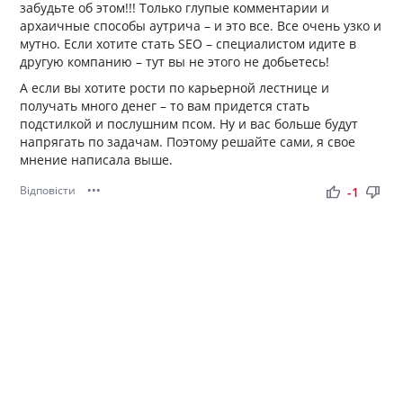
забудьте об этом!!! Только глупые комментарии и
архаичные способы аутрича – и это все. Все очень узко и
мутно. Если хотите стать SEO – специалистом идите в
другую компанию – тут вы не этого не добьетесь!
А если вы хотите рости по карьерной лестнице и
получать много денег – то вам придется стать
подстилкой и послушним псом. Ну и вас больше будут
напрягать по задачам. Поэтому решайте сами, я свое
мнение написала выше.
Відповісти
•••
thumb_up
thumb_down
-1