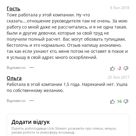
Гость
9 Лип 2018
Тоже работала у этой компании. Ну что
сказать….отношение руководителя там не очень. За мою
работу со мной даже не рассчитались, и я не одна такая,
были и другие девочки, которые за свой труд не
получили полный расчет. Вас могут обозвать тупицами,
бестолочь и это нормально. Отзыв напишу анонимно,
так как если узнают кто, меня потом не оставят в покое и
я услышу в свой адрес много оскорблений.
Відповісти
•••
thumb_up
thumb_down
-2
Ольга
25 Лип 2017
Работала в этой компании 1,5 года. Нареканий нет. Ушла
по собственному желанию.
Відповісти
•••
thumb_up
thumb_down
16
Додати відгук
Оцініть роботодавця Link-Stream: розкажіть про плюси, мінуси,
умови роботи та атмосферу в команді.