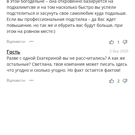
в этой богодельне – она откровенно базируется на
подхалимтсве и на том насколько быстро вы успели
подстелиться и засунуть свое самолюбие куда подальше.
Если вы профессиональная подстилка – да Вас ждет
повышение, но так же и ебурить вас будут больше, при
этом на ровном месте:)
Відповісти
•••
thumb_up
thumb_down
1
Гость
2 Бер 2020
Разве с одной Екатериной вы не рассчитались? А как же
остальные? Светлана, твоя компания может писать здесь
что угодно и сколько угодно. Но факт остается фактом!
Відповісти
•••
thumb_up
thumb_down
2