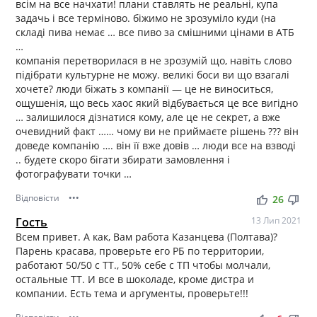
всім на все начхати! плани ставлять не реальні, купа
задачь і все терміново. біжимо не зрозуміло куди (на
складі пива немає … все пиво за смішними цінами в АТБ
…
компанія перетворилася в не зрозумій що, навіть слово
підібрати культурне не можу. великі боси ви що взагалі
хочете? люди біжать з компанії — це не виноситься,
ощушенія, що весь хаос який відбувається це все вигідно
… залишилося дізнатися кому, але це не секрет, а вже
очевидний факт …… чому ви не приймаєте рішень ??? він
доведе компанію …. він її вже довів … люди все на взводі
.. будете скоро бігати збирати замовлення і
фотографувати точки …
Відповісти
•••
thumb_up
thumb_down
26
Гость
13 Лип 2021
Всем привет. А как, Вам работа Казанцева (Полтава)?
Парень красава, проверьте его РБ по территории,
работают 50/50 с ТТ., 50% себе с ТП чтобы молчали,
остальные ТТ. И все в шоколаде, кроме дистра и
компании. Есть тема и аргументы, проверьте!!!