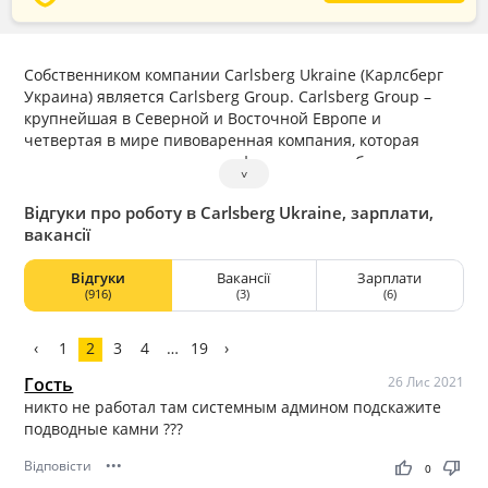
Собственником компании Carlsberg Ukraine (Карлсберг
Украина) является Carlsberg Group. Carlsberg Group –
крупнейшая в Северной и Восточной Европе и
четвертая в мире пивоваренная компания, которая
владеет значительным портфелем пивных брендов и
˅
брендов безалкогольных напитков. Флагманский бренд –
Carlsberg – является одним из самых известных пивных
Відгуки про роботу в Carlsberg Ukraine, зарплати,
брендов в мире, а бренды «Балтика», Carlsberg и Tuborg
вакансії
входят в число шести крупнейших брендов в Европе.
Відгуки
Вакансії
Зарплати
(916)
(3)
(6)
‹
1
2
3
4
…
19
›
Гость
26 Лис 2021
никто не работал там системным админом подскажите
подводные камни ???
Відповісти
•••
thumb_up
thumb_down
0