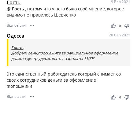
Гость
9 Вер 2021
@ Гость
, потому что у него было своё мнение, которое
видимо не нравилось Шевченко
Відповісти
•••
thumb_up
thumb_down
0
Одесса
28 Сер 2021
Гость
:
Добрый день,подскажите за официальное оформление
должен дистр удерживать с зарплаты 1100?
Это единственный работодатель который снимает со
своих сотрудников деньги за оформление
Жопошники
Відповісти
•••
thumb_up
thumb_down
0