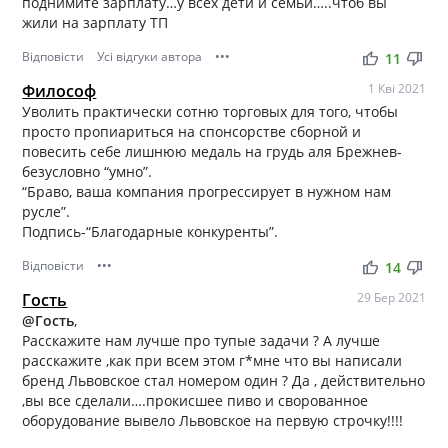
поднимите зарплату…у всех дети и семьи…..чтоб вы
жили на зарплату ТП
Відповісти
Усі відгуки автора
•••
thumb_up
thumb_down
11
Философ
1 Кві 2021
Уволить практически сотню торговых для того, чтобы
просто пропиариться на спонсорстве сборной и
повесить себе лишнюю медаль на грудь аля Брежнев-
безусловно “умно”.
“Браво, ваша компания прогрессирует в нужном нам
русле”.
Подпись-“Благодарные конкуренты”.
Відповісти
•••
thumb_up
thumb_down
14
Гость
29 Бер 2021
@Гость
,
Расскажите нам лучше про тупые задачи ? А лучше
расскажите ,как при всем этом г*мне что вы написали
бренд Львовское стал номером один ? Да , действительно
,вы все сделали….прокисшее пиво и сворованное
оборудование вывело Львовское на первую строчку!!!!