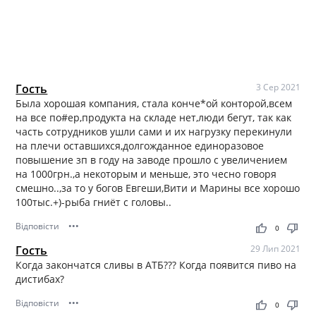
Гость
3 Сер 2021
Была хорошая компания, стала конче*ой конторой,всем
на все по#ер,продукта на складе нет,люди бегут, так как
часть сотрудников ушли сами и их нагрузку перекинули
на плечи оставшихся,долгожданное единоразовое
повышение зп в году на заводе прошло с увеличением
на 1000грн.,а некоторым и меньше, это чесно говоря
смешно..,за то у богов Евгеши,Вити и Марины все хорошо
100тыс.+)-рыба гниёт с головы..
Відповісти
•••
thumb_up
thumb_down
0
Гость
29 Лип 2021
Когда закончатся сливы в АТБ??? Когда появится пиво на
дистибах?
Відповісти
•••
thumb_up
thumb_down
0