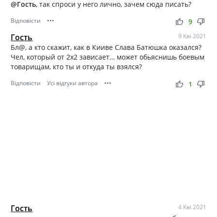
@Гость
, так спроси у него лично, зачем сюда писать?
Відповісти
•••
thumb_up
thumb_down
9
Гость
9 Кві 2021
Бл@, а кто скажит, как в Кииве Слава Батюшка оказался?
Чел, который от 2х2 зависает… может обьяснишь боевым
товарищам, кто ты и откуда ты взялся?
Відповісти
Усі відгуки автора
•••
thumb_up
thumb_down
1
Гость
4 Кві 2021