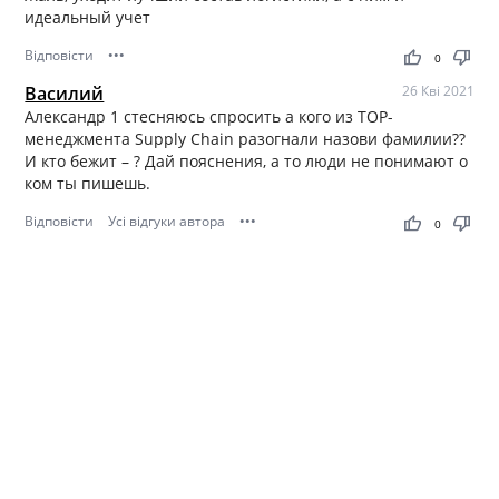
идеальный учет
Відповісти
•••
thumb_up
thumb_down
0
Василий
26 Кві 2021
Александр 1 стесняюсь спросить а кого из ТОР-
менеджмента Supply Chain разогнали назови фамилии??
И кто бежит – ? Дай пояснения, а то люди не понимают о
ком ты пишешь.
Відповісти
Усі відгуки автора
•••
thumb_up
thumb_down
0