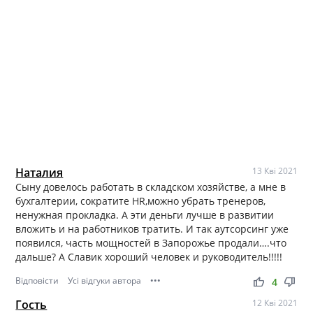
Наталия
13 Кві 2021
Сыну довелось работать в складском хозяйстве, а мне в
бухгалтерии, сократите HR,можно убрать тренеров,
ненужная прокладка. А эти деньги лучше в развитии
вложить и на работников тратить. И так аутсорсинг уже
появился, часть мощностей в Запорожье продали….что
дальше? А Славик хороший человек и руководитель!!!!!
Відповісти
Усі відгуки автора
•••
thumb_up
thumb_down
4
Гость
12 Кві 2021