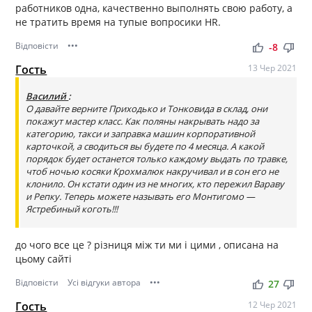
работников одна, качественно выполнять свою работу, а
не тратить время на тупые вопросики HR.
Відповісти
•••
thumb_up
thumb_down
-8
Гость
13 Чер 2021
Василий
:
О давайте верните Приходько и Тонковида в склад, они
покажут мастер класс. Как поляны накрывать надо за
категорию, такси и заправка машин корпоративной
карточкой, а сводиться вы будете по 4 месяца. А какой
порядок будет останется только каждому выдать по травке,
чтоб ночью косяки Крохмалюк накручивал и в сон его не
клонило. Он кстати один из не многих, кто пережил Вараву
и Репку. Теперь можете называть его Монтигомо —
Ястребиный коготь!!!
до чого все це ? різниця між ти ми і цими , описана на
цьому сайті
Відповісти
Усі відгуки автора
•••
thumb_up
thumb_down
27
Гость
12 Чер 2021