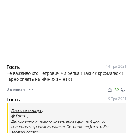
Гость
14 Тра 2021
Не важливо хто Петрович чи репка ! Такі як крохмалюк !
Гарно сплять на нічних змінах !
Відповісти
•••
thumb_up
thumb_down
32
Гость
9 Тра 2021
Гость со склада
:
@ Гость
,
Да, конечно, я помню инвентаризации по 4 дня, со
сплошным срачем и пьяным Петровичем)то что Вы
заслуживаете)