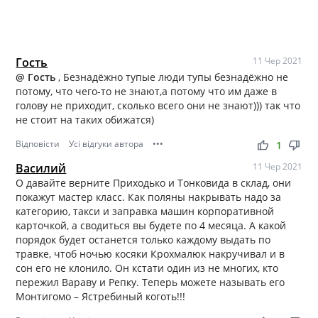
Гость
11 Чер 2021
@ Гость
, Безнадёжно тупые люди тупы безнадёжно не
потому, что чего-то не знают,а потому что им даже в
голову не приходит, сколько всего они не знают))) так что
не стоит на таких обижатся)
Відповісти
Усі відгуки автора
•••
thumb_up
thumb_down
1
Василий
11 Чер 2021
О давайте верните Приходько и Тонковида в склад, они
покажут мастер класс. Как поляны накрывать надо за
категорию, такси и заправка машин корпоративной
карточкой, а сводиться вы будете по 4 месяца. А какой
порядок будет останется только каждому выдать по
травке, чтоб ночью косяки Крохмалюк накручивал и в
сон его не клонило. Он кстати один из не многих, кто
пережил Вараву и Репку. Теперь можете называть его
Монтигомо – Ястребиный коготь!!!