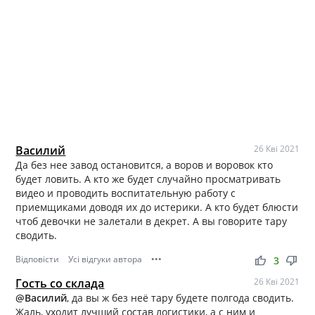
Василий
26 Кві 2021
Да без нее завод остановится, а воров и воровок кто
будет ловить. А кто же будет случайно просматривать
видео и проводить воспитательную работу с
приемщиками доводя их до истерики. А кто будет блюсти
чтоб девочки не залетали в декрет. А вы говорите тару
сводить.
Відповісти
Усі відгуки автора
•••
thumb_up
thumb_down
3
Гость со склада
26 Кві 2021
@Василий
, да вы ж без неё тару будете полгода сводить.
Жаль, уходит лучший состав логистики, а с ним и