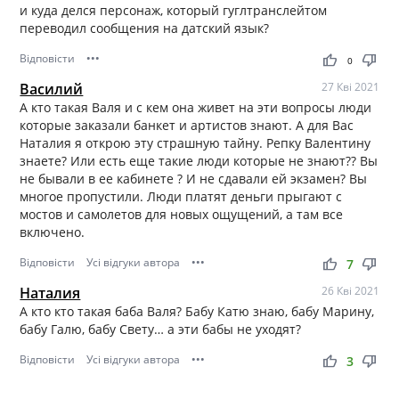
и куда делся персонаж, который гуглтранслейтом
переводил сообщения на датский язык?
Відповісти
•••
thumb_up
thumb_down
0
Василий
27 Кві 2021
А кто такая Валя и с кем она живет на эти вопросы люди
которые заказали банкет и артистов знают. А для Вас
Наталия я открою эту страшную тайну. Репку Валентину
знаете? Или есть еще такие люди которые не знают?? Вы
не бывали в ее кабинете ? И не сдавали ей экзамен? Вы
многое пропустили. Люди платят деньги прыгают с
мостов и самолетов для новых ощущений, а там все
включено.
Відповісти
Усі відгуки автора
•••
thumb_up
thumb_down
7
Наталия
26 Кві 2021
А кто кто такая баба Валя? Бабу Катю знаю, бабу Марину,
бабу Галю, бабу Свету… а эти бабы не уходят?
Відповісти
Усі відгуки автора
•••
thumb_up
thumb_down
3