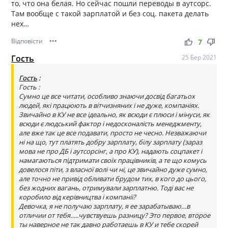
то, что она белая. Но сейчас пошли переводы в аутсорс.
Там вообще с такой зарплатой и без соц. пакета делать
нех…
Відповісти
•••
thumb_up
thumb_down
7
Гость
25 Бер 2021
Гость
:
Гость :
Сумно це все читати, особливо знаючи досвід багатьох
людей, які працюють в вітчизняних і не дуже, компаніях.
Звичайно в КУ не все ідеально, як всюди є плюси і мінуси, як
всюди є людський фактор і недосконалість менеджменту,
але вже так це все подавати, просто не чесно. Незважаючи
ні на що, тут платять добру зарплату, білу зарплату (зараз
мова не про ДБ і аутсорсінг, а про КУ), надають соцпакет і
намагаються підтримати своїх працівників, а те що комусь
довелося піти, з власної волі чи ні, це звичайно дуже сумно,
але точно не привід обливати брудом тих, в кого до цього,
без жодних вагань, отримували зарплатню. Тоді вас не
коробило від керівництва і компанії?
Девочка, я не получаю зарплату, я ее зарабатываю…в
отличии от тебя…..чувствуешь разницу? Это первое, второе
ты наверное не так давно работаешь в КУ и тебе скорей