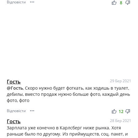
Відповісти
•••
thumb_up
thumb_down
8
Гость
29 Бер 2021
@Гость
, Скоро нужно будет фоткать, как ходишь в туалет,
дебилы, вместо продаж нужно больше фото, каждый день
фото, фото
Відповісти
•••
thumb_up
thumb_down
12
Гость
28 Бер 2021
Зарплата уже конечно в Карлсберг ниже рынка. Хотя
раньше было по другому. Из приймуществ, соц. пакет, и