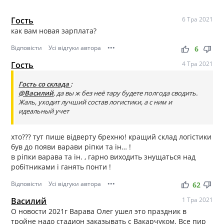
Гость
6 Тра 2021
как вам новая зарплата?
Відповісти
Усі відгуки автора
•••
thumb_up
thumb_down
6
Гость
4 Тра 2021
Гость со склада
:
@Василий
, да вы ж без неё тару будете полгода сводить.
Жаль, уходит лучший состав логистики, а с ним и
идеальный учет
хто??? тут пише відверту брехню! кращий склад логістики
був до появи варави ріпки та ін… !
в ріпки варава та ін. , гарно виходить знущаться над
робітниками і ганять понти !
Відповісти
Усі відгуки автора
•••
thumb_up
thumb_down
62
Василий
1 Тра 2021
О новости 2021г Варава Олег ушел это праздник в
тройне надо стадион заказывать с Вакарчуком. Все пир