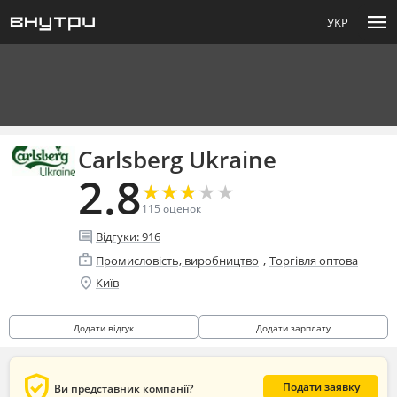
menu
УКР
Carlsberg Ukraine
2.8
★
★
★
★
★
★
★
★
★
★
115
оценок
comment
Відгуки:
916
enterprise
,
Промисловість, виробництво
Торгівля оптова
location_on
Київ
Додати відгук
Додати зарплату
verified_user
Подати заявку
Ви представник компанії?