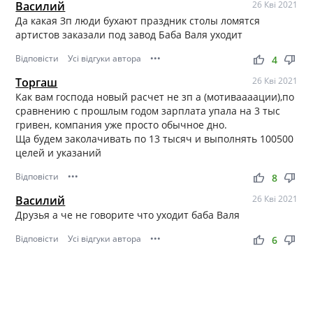
Василий
26 Кві 2021
Да какая Зп люди бухают праздник столы ломятся
артистов заказали под завод Баба Валя уходит
Відповісти
Усі відгуки автора
•••
thumb_up
thumb_down
4
Торгаш
26 Кві 2021
Как вам господа новый расчет не зп а (мотиваааации),по
сравнению с прошлым годом зарплата упала на 3 тыс
гривен, компания уже просто обычное дно.
Ща будем заколачивать по 13 тысяч и выполнять 100500
целей и указаний
Відповісти
•••
thumb_up
thumb_down
8
Василий
26 Кві 2021
Друзья а че не говорите что уходит баба Валя
Відповісти
Усі відгуки автора
•••
thumb_up
thumb_down
6