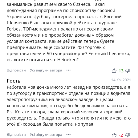
занимались развитием своего бизнеса. Такая
долгожданная программа по спонсорству сборной
Украины по футболу- потерпела провал, т. к. Евгений
Шевченко был занят покупкой рейтинга в журнале
Forbes. ТОР-менеджмент халатно отнесся к своим
обязанностям и не проработал должным образом
условия контракта. Какие действия теперь будете
предпринимать, еще сократите 200 торговых
представителей и 50 супервайзеров? Евгений Шевченко,
вы хотите потягаться с Heineken?
Відповісти
Усі відгуки автора
•••
thumb_up
thumb_down
13
Гость
14 Кві 2021
Работала моя дочка много лет назад на производстве, а я
по аутсорсу в транспортном отделе на позиции водителя
электропогрузчика на львовском заводе. В целом
хорошая компания, но надо бы бездельников разогнать.
P.s. Кстати гаваря, слава хороший человек и хороший
руководитель. Правда только, что я понятия не имею, кто
это?!)))) хорошая была попытка, но тупая
Відповісти
Усі відгуки автора
•••
thumb_up
thumb_down
-2