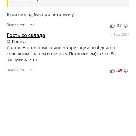
Який безлад був при петровичу
Відповісти
•••
thumb_up
thumb_down
37
Гость со склада
9 Тра 2021
@ Гость
,
Да, конечно, я помню инвентаризации по 4 дня, со
сплошным срачем и пьяным Петровичем)то что Вы
заслуживаете)
Відповісти
•••
thumb_up
thumb_down
-45