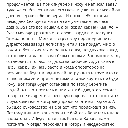
продолжается. Да прикинул хер к носу и написал заяву.
Куда же он без Репки она его глаза и уши. И только ей он
доверял, даже себе не верил. И после себя оставил
чемодана без ручки хотя он сам уже таким являлся
давно. За него все решали, а он верил как Пак Кын Хе. А
Гусев молодец разгоняет старую гвардию и наступит
“покращення”!!! Меняйте структуру переподчиняйте
директорам завода логистику и там все пойдет. Миф о
том что без таких как Варава и Репка, Позднякова завод
остановится, да вот вам облом пополам. Запомните завод
остановится только тогда, когда рабочие уйдут, самые
низы как вы их называете и когда операторов на
розливе не будет и водителей погрузчика и грузчиков с
кладовщиками и приемщиками и гайки крутить не будет
кому. Вот тогда будет остановка по этому берегите
людей. А вы относитесь к ним как к быдлу, это я сейчас
говорю не в адрес высшего руководства, а это относится
к руководителям которые управляют этими людьми. А
высшее руководство и не знает что происходит в низу.
Поэтому пишите в анкетах и не бойтесь, боритесь иначе
вас загонят. И будут такие как Репка и Варава вами
погонять. А отдел персонала в который неоднократно