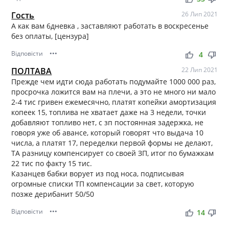
Гость
26 Лип 2021
А как вам 6дневка , заставляют работать в воскресенье
без оплаты, [цензура]
Відповісти
•••
thumb_up
thumb_down
4
ПОЛТАВА
22 Лип 2021
Прежде чем идти сюда работать подумайте 1000 000 раз,
просрочка ложится вам на плечи, а это не много ни мало
2-4 тис гривен ежемесячно, платят копейки амортизация
копеек 15, топлива не хватает даже на 3 недели, точки
добавляют топливо нет, с зп постоянная задержка, не
говоря уже об авансе, который говорят что выдача 10
числа, а платят 17, переделки первой формы не делают,
ТА разницу компенсирует со своей ЗП, итог по бумажкам
22 тис по факту 15 тис.
Казанцев бабки ворует из под носа, подписывая
огромные списки ТП компенсации за свет, которую
позже дерибанит 50/50
Відповісти
•••
thumb_up
thumb_down
14