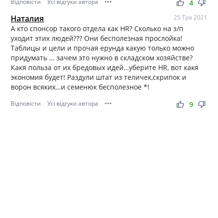
Відповісти
Усі відгуки автора
•••
thumb_up
thumb_down
4
Наталия
25 Тра 2021
А кто спонсор такого отдела как HR? Сколько на з/п
уходит этих людей??? Они бесполезная прослойка!
Таблицы и цели и прочая ерунда какую только можно
придумать … зачем это нужно в складском хозяйстве?
Какя польза от их бредовых идей…уберите HR, вот какя
экономия будет! Раздули штат из теличек,скрипок и
ворон всяких…и семенюк бесполезное *!
Відповісти
Усі відгуки автора
•••
thumb_up
thumb_down
9