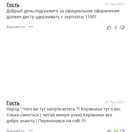
Гость
29 Лип 2021
Добрый день,подскажите за официальное оформление
должен дистр удерживать с зарплаты 1100?
Відповісти
•••
thumb_up
thumb_down
2
Гость
28 Лип 2021
Народ ! Чого ви тут напр’ягаєтесь ?? Керівники тут з вас
тільки сміються ( читай минулі роки) Керівники все
добре знають ! Переконався на собі !!!!
Відповісти
•••
thumb_up
thumb_down
33