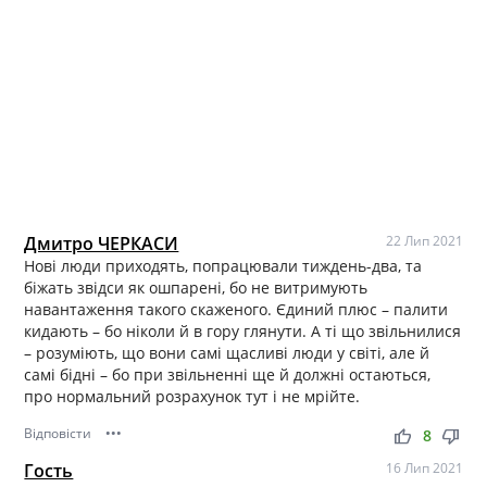
Дмитро ЧЕРКАСИ
22 Лип 2021
Нові люди приходять, попрацювали тиждень-два, та
біжать звідси як ошпарені, бо не витримують
навантаження такого скаженого. Єдиний плюс – палити
кидають – бо ніколи й в гору глянути. А ті що звільнилися
– розуміють, що вони самі щасливі люди у світі, але й
самі бідні – бо при звільненні ще й должні остаються,
про нормальний розрахунок тут і не мрійте.
Відповісти
•••
thumb_up
thumb_down
8
Гость
16 Лип 2021