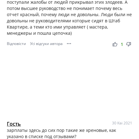
поступали жалобы от людей прикрывал этих злодеев. А
потом высшее руководство не понимает почему весь
отчет красный, почему люди не довольны. Люди были не
довольны не руководителями которые сидят в Штаб
Квартире, а теми кто ими управляет ( мастера,
менеджеры и пошла цепочка)
Відповісти
Усі відгуки автора
•••
thumb_up
thumb_down
1
Гость
30 Кві 2021
зарплаты здесь до сих пор такие же хреновые, как
указано в списке под отзывами?