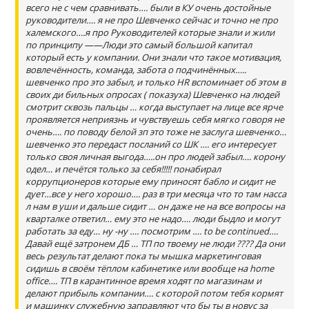
всего не с чем сравнивать…. были в КУ очень достойные
руководители…. я не про Шевченко сейчас и точно не про
халемского….я про Руководителей которые знали и жили
по принципу ——Люди это самый большой капитал
который есть у компании. Они знали что такое мотивация,
вовлечённость, команда, забота о подчинённых…..
шевченко про это забыл, и только НR вспоминает об этом в
своих ди бильных опросах ( показуха) Шевченко на людей
смотрит сквозь пальцы … когда выступает на лице все ярче
проявляется неприязнь и чувствуешь себя мягко говоря не
очень…. по поводу белой зп это тоже не заслуга шевченко…
шевченко это передаст посланий со ШК …. его интересует
только своя личная выгода…..он про людей забыл…. корону
одел… и печётся только за себя!!!!! понабирал
коррупционеров которые ему приносят бабло и сидит не
дует…все у него хорошо…. раз в три месяца что то там насса
л нам в уши и дальше сидит … он даже не на все вопросы на
кварталке ответил… ему это не надо…. люди быдло и могут
работать за еду… ну -ну …. посмотрим …. to be continued….
Давай ещё затронем ДБ … ТП по твоему не люди ???? Да они
весь результат делают пока ты мышка маркетинговая
сидишь в своём тёплом кабинетике или вообще на home
office…. ТП в карантинное время ходят по магазинам и
делают прибыль компании…. с которой потом тебя кормят
и машинку служебную заправляют что бы ты в новус за