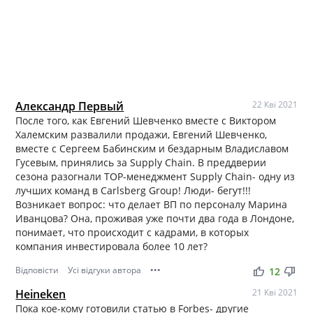
Александр Первый
22 Кві 2021
После того, как Евгений Шевченко вместе с Виктором
Халемским развалили продажи, Евгений Шевченко,
вместе с Сергеем Бабинским и бездарным Владиславом
Гусевым, принялись за Supply Chain. В преддверии
сезона разогнали ТОР-менеджмент Supply Chain- одну из
лучших команд в Carlsberg Group! Люди- бегут!!!
Возникает вопрос: что делает ВП по персоналу Марина
Иванцова? Она, проживая уже почти два года в Лондоне,
понимает, что происходит с кадрами, в которых
компания инвестировала более 10 лет?
Відповісти
Усі відгуки автора
•••
thumb_up
thumb_down
12
Heineken
21 Кві 2021
Пока кое-кому готовили статью в Forbes- другие