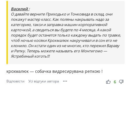
Василий
:
О давайте верните Приходько и Тонковида в склад, они
покажут мастер класс. Как поляны накрывать надо за
категорию, такси и заправка машин корпоративной
карточкой, а сводиться вы будете по 4 месяца. А какой
порядок будет останется только каждому выдать по травке,
чтоб ночью косяки Крохмалюк накручивал и в сон его не
клонило. Он кстати один из не многих, кто пережил Вараву
и Репку. Теперь можете называть его Монтигомо —
Ястребиный коготь!!!
крохмалюк — собачка видресирувана репкою !
Відповісти
Усі відгуки автора
•••
thumb_up
thumb_down
6