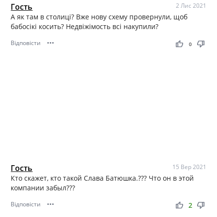
Гость
2 Лис 2021
А як там в столиці? Вже нову схему провернули, щоб
бабосікі косить? Недвіжімость всі накупили?
Відповісти
•••
thumb_up
thumb_down
0
Гость
15 Вер 2021
Кто скажет, кто такой Слава Батюшка.??? Что он в этой
компании забыл???
Відповісти
•••
thumb_up
thumb_down
2