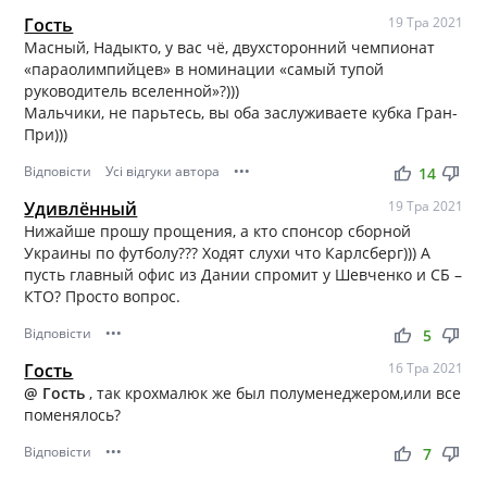
Гость
19 Тра 2021
Масный, Надыкто, у вас чё, двухсторонний чемпионат
«параолимпийцев» в номинации «самый тупой
руководитель вселенной»?)))
Мальчики, не парьтесь, вы оба заслуживаете кубка Гран-
При)))
Відповісти
Усі відгуки автора
•••
thumb_up
thumb_down
14
Удивлённый
19 Тра 2021
Нижайше прошу прощения, а кто спонсор сборной
Украины по футболу??? Ходят слухи что Карлсберг))) А
пусть главный офис из Дании спромит у Шевченко и СБ –
КТО? Просто вопрос.
Відповісти
•••
thumb_up
thumb_down
5
Гость
16 Тра 2021
@ Гость
, так крохмалюк же был полуменеджером,или все
поменялось?
Відповісти
•••
thumb_up
thumb_down
7