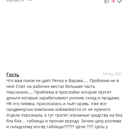
Відповісти
•••
thumb_up
thumb_down
-6
Гость
18 Чер 2021
Что вам покоя не даёт Репка и Варава….. Проблема не в
них! Спит на рабочих местах большая часть
персонала….. Проблема в прослойке которая тратит
деньги которые зарабатывают розлив, склад и продажи.
HR это пиявка, присосалась и пьёт кровь. Уже все
продвинутые компании избавляются от не нужного
отдела персонала, а тут тратят огромные средства на бла
бла бла…. таблицы и прочая ерунда. Зачем цеху розлива
и складскому хоз-ву таблицы?????? Цели ???? Цель у