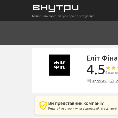
Бізнес навиворіт: відгуки про роботодавців
Еліт Фін
4.5
★
★
★
★
6
оцено
comment
enterprise
Відгуки:
8
Б
verified_user
Ви представник компанії?
Редагуйте сторінку та відповідайте від імені 