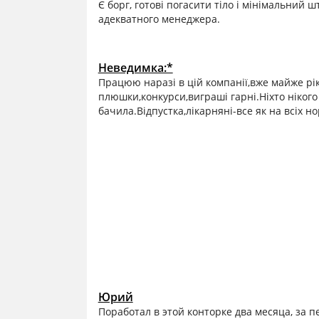
Є борг, готові погасити тіло і мінімальний 
адекватного менеджера.
Неведимка:*
Працюю наразі в цій компанії,вже майже рі
плюшки,конкурси,виграші гарні.Ніхто нікого
бачила.Відпустка,лікарняні-все як на всіх н
Юрий
Поработал в этой конторке два месяца, за п