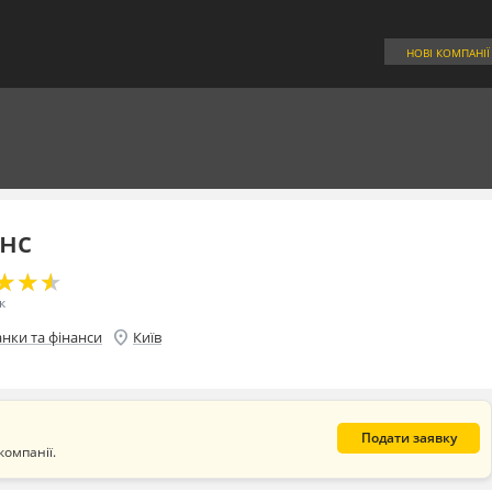
НОВІ КОМПАНІЇ
анс
★
★
★
★
★
★
к
location_on
анки та фінанси
Київ
Подати заявку
компанії.