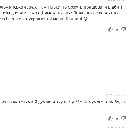
9 Лип 2026
Солом’янський , жах. Там тільки но можуть працювати відбиті
и всім двором. Чмо є ,і чмом поганяє.Жаль,що не коректно
всіх епітетах української мови. Кончені 😡
thumb_up
thumb_down
0
17 Чер 2026
 их создателями.Я думаю,что у вас у *** от чужого горя будет
thumb_up
thumb_down
0
9 Жов 2025