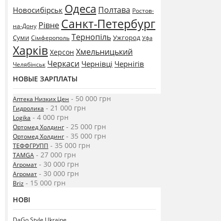
Одеса
Полтава
Новосибірськ
Ростов-
Санкт-Петербург
Рівне
на-Дону
Тернопіль
Суми
Ужгород
Сімферополь
Уфа
Харків
Хмельницький
Херсон
Черкаси
Чернівці
Чернігів
Челябінськ
НОВЫЕ ЗАРПЛАТЫ
- 50 000 грн
Аптека Низких Цен
- 21 000 грн
Гидролика
- 4 000 грн
Logika
- 25 000 грн
Ортомед Холдинг
- 35 000 грн
Ортомед Холдинг
- 35 000 грн
ТЕФФГРУПП
- 27 000 грн
TAMGA
- 30 000 грн
Агромат
- 30 000 грн
Агромат
- 15 000 грн
Briz
НОВІ
DaGo Style Ukraine