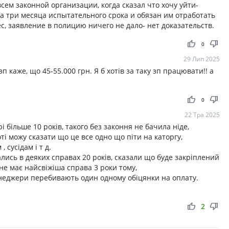
сем законной организации, когда сказал что хочу уйти-
а три месяца испытательного срока и обязан им отработать
ес, заявление в полицию ничего не дало- нет доказательств.
thumb_up
thumb_down
0
29 Лип 2025
п каже, що 45-55.000 грн. Я б хотів за таку зп працювати!! а
thumb_up
thumb_down
0
22 Тра 2025
і більше 10 років, такого без законня не бачила ніде,
і можу сказати що це все одно що піти на каторгу,
сусідам і т д.
лись в деяких справах 20 років, сказали що буде закріплений
 не має найсвіжіша справа 3 роки тому,
енеджери перебивають один одному обіцянки на оплату.
thumb_up
thumb_down
2