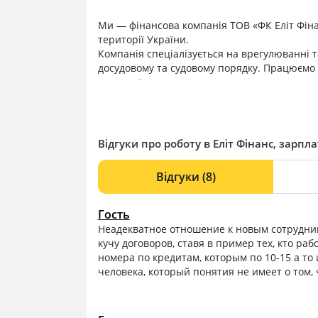
Ми — фінансова компанія ТОВ «ФК Еліт Фіна
території України.
Компанія спеціалізується на врегулюванні т
досудовому та судовому порядку. Працюємо 
взаємної поваги.
Співробітники — наш головний актив. Саме 
ефективні умови для роботи нашої команди.
Відгуки про роботу в Еліт Фінанс, зарпла
Відгуки
(8)
Гость
Неадекватное отношение к новым сотрудник
кучу договоров, ставя в пример тех, кто раб
номера по кредитам, которым по 10-15 а то
человека, который понятия не имеет о том, ч