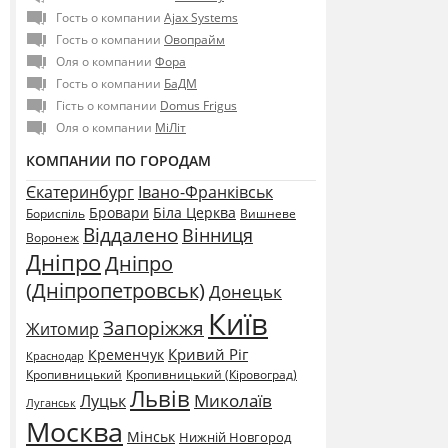
Гость о компании
Ajax Systems
Гость о компании
Овопрайм
Оля о компании
Фора
Гость о компании
БаДМ
Гість о компании
Domus Frigus
Оля о компании
МіЛіт
КОМПАНИИ ПО ГОРОДАМ
Єкатеринбург
Івано-Франківськ
Бровари
Біла Церква
Бориспіль
Вишневе
Віддалено
Вінниця
Воронеж
Дніпро
Дніпро
(Дніпропетровськ)
Донецьк
Київ
Запоріжжя
Житомир
Кривий Ріг
Кременчук
Краснодар
Кропивницький
Кропивницький (Кіровоград)
Львів
Миколаїв
Луцьк
Луганськ
Москва
Мінськ
Нижній Новгород