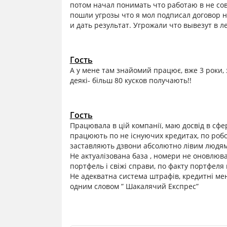
потом начал понимать что работаю в не сов
пошли угрозы что я мол подписал договор н
и дать результат. Угрожали что вывезут в л
Гость
А у мене там знайомий працює, вже 3 роки, з
деякі- більш 80 кусков получають!!
Гость
Працювала в цій компанії, маю досвід в сфер
працюють по не існуючих кредитах, по робот
заставляють дзвони абсолютно лівим людям , 
Не актуалізована база , номери не оновлюва
портфель і свіжі справи, по факту портфеля
Не адекватна система штрафів, кредитні м
одним словом ” Шакалячий Експрес”