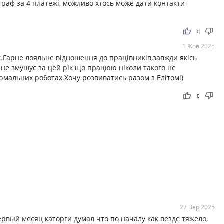
штраф за 4 платежі, можливо хтось може дати контакти
thumb_up
thumb_down
0
1 Жов 2025
к.Гарне лояльне відношення до працівників,завжди якісь
 не змушує за цей рік що працюю ніколи такого не
ормальних роботах.Хочу розвиватись разом з Елітом!)
thumb_up
thumb_down
0
27 Вер 2025
ервый месяц каторги думал что по началу как везде тяжело,