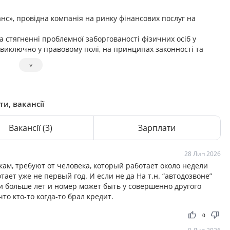
нс», провідна компанія на ринку фінансових послуг на
а стягненні проблемної заборгованості фізичних осіб у
виключно у правовому полі, на принципах законності та
˅
тому, ми прислухаємося до думки кожного та створюємо
ти, вакансії
Вакансії
(3)
Зарплати
28 Лип 2026
ам, требуют от человека, который работает около недели
отает уже не первый год. И если не да На т.н. “автодозвоне”
 и больше лет и номер может быть у совершенно другого
то кто-то когда-то брал кредит.
thumb_up
thumb_down
0