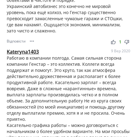
объектами в чистоте и порядке.
Украинский автобизнес это конечно не мировой
уровень, пока ещё колхоз, но Генстар существенно
превосходит замасленные чумазые гаражи и СТОшки,
где вам нахамят. Ощущается экономия, минимализм,
зато чисто и слаженно.
Відповісти
•••
thumb_up
thumb_down
1
Kateryna1403
9 Вер 2020
Работаю в компании полгода. Самая сильная сторона
компании Генстар – это коллектив. Коллеги всегда
поддержат и помогут. Это круто, так как атмосфера
действительно дружественная и располагает к более
продуктивной работе. Касательно зарплат – всегда
вовремя. Даже в сложные «карантинные» времена,
выплата зарплаты производилась четко и в полном
объеме. За дополнительную работу Не из круга своих
обязанностей (по моей инициативе) и помощь другому
отделу выплатили премию, хотя я и не просила. Очень
приятно.
Касательно графика работы – можно договориться с
начальником о более удобном варианте. На мои просьбы