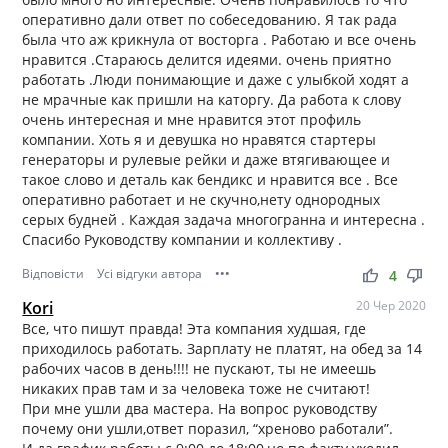
оперативно дали ответ по собеседованию. Я так рада
была что аж крикнула от восторга . Работаю и все очень
нравится .Стараюсь делится идеями. очень приятно
работать .Люди понимающие и даже с улыбкой ходят а
не мрачные как пришли на каторгу. Да работа к слову
очень интересная и мне нравится этот профиль
компании. Хоть я и девушка но нравятся стартеры
генераторы и рулевые рейки и даже втягивающее и
такое слово и деталь как бендикс и нравится все . Все
оперативно работает и не скучно,нету однородных
серых будней . Каждая задача многогранна и интересна .
Спасибо Руководству компании и коллективу .
Відповісти
Усі відгуки автора
•••
thumb_up
thumb_down
4
Kori
20 Чер 2020
Все, что пишут правда! Эта компания худшая, где
приходилось работать. Зарплату не платят, на обед за 14
рабочих часов в день!!!! не пускают, ты не имеешь
никаких прав там и за человека тоже не считают!
При мне ушли два мастера. На вопрос руководству
почему они ушли,ответ поразил, “хреново работали”.