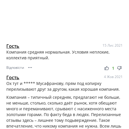
Гость
15 Лис 2021
Компания средняя нормальная. Условия неплохие,
коллектив приятный.
Відповісти
•••
thumb_up
thumb_down
1
Гость
4 Жов 2021
Ох тут и ***** Мусафранову, прям под копирку
перелизывают друг за другом, какая хорошая компания.
Компания – типичный середняк, предлагают не больше,
не меньше, столько, сколько даёт рынок, хотя обещают
много и переманивают, срывают с насиженного места
золотыми горами. По факту беда в людях. Перелизанные
отзывы здесь – лишнее тому подьверждение. Такое
впечатление, что никому компания не нужна. Всем лишь