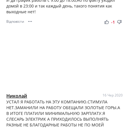
И да график работы с 9:00 до 18:00,но по факту уходил
домой в 23:00 и так каждый день, такого понятия как
выходные нет!
Відповісти
•••
thumb_up
thumb_down
-1
Николай
16 Чер 2020
УСТАЛ Я РАБОТАТЬ НА ЭТУ КОМПАНИЮ.СТИМУЛА
НЕТ.ЗАМАНИЛИ НА РАБОТУ ОБЕЩАЛИ ЗОЛОТЫЕ ГОРЫ.А
В ИТОГЕ ПЛАТИЛИ МИНИМАЛЬНУЮ ЗАРПЛАТУ.Я
СЛЕСАРЬ ЭЛЕКТРИК А ПРИХОДИЛОСЬ ВЫПОЛНЯТЬ
РАЗНЫЕ НЕ БЛАГОДАРНЫЕ РАБОТЫ НЕ ПО МОЕЙ