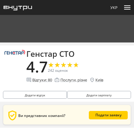
menu
УКР
Генстар СТО
4.7
★
★
★
★
★
★
★
★
★
★
242
оценок
comment
enterprise
location_on
Відгуки:
80
Послуги, різне
Київ
Додати відгук
Додати зарплату
verified_user
Подати заявку
Ви представник компанії?