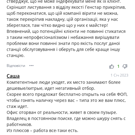
стверджує, що не може індефекувати мене як їх клієнт.
Скріншот листування з відділу якості Генстар прикріпив,
щоб переконатися, що цій компанії вірити не можна,
також перекріпив накладну, цій організації, яка у нас
збереглася, там чітко видно що у них є майстер!
Впевнений, що потенційні клієнти не повинні стикатися
з таким непрофесіоналізмом і небажання вирішувати
проблеми вони повинні знати про якість послуг даної
станції обслуговування і оберуть для себе краще іншу
станцію.
Відповісти
•••
thumb_up
thumb_down
1
Саша
1 Січ 2023
Компетентные люди уходят, их место занимают более
дешевые/хитрые, идет негативный отбор.
Скорее всего предложат бесплатно открыть на себя ФОП,
чтобы гонять наличку через вас – типа это же вам плюс,
стаж идет.
Офис оторван от реальности, живет в своем пузыре.
Владелец в постоянном поиске, где можно шкуру снять с
работников.
Из плюсов – работа все-таки есть.