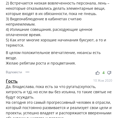
2) Встречается низкая вовлеченность персонала, лень –
некоторые отказывались делать элементарные вещи,
которые входят в их обязанности, пока не пнешь.
3) Видеонаблюдение в кабинетах считаю
неприемлемым.
4) Излишние совещания, расходующие ценное
оплаченное время.
5) Как итог многие хорошие начинания буксуют, а то и
теряются.
В целом положительное впечатление, нюансы есть
везде.
Желаю ребятам роста и процветания.
Відповісти
•••
thumb_up
thumb_down
4
Гость
10 Жов 2020
Да, Владислава, пока есть за что ругать(скупость,
хитрость и тд), но если вы без изъяна, то такие святые не
будут осуждать.
На сегодня это самый прогрессивный человек в отрасли,
который постоянно развивается и реализует свои цели и
проекты, успешно владеет и распоряжается вверенными