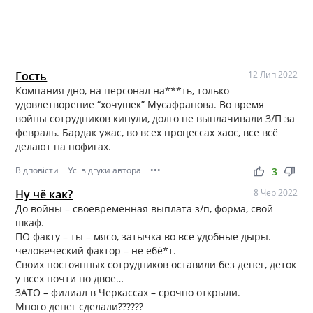
Гость
12 Лип 2022
Компания дно, на персонал на***ть, только
удовлетворение “хочушек” Мусафранова. Во время
войны сотрудников кинули, долго не выплачивали З/П за
февраль. Бардак ужас, во всех процессах хаос, все всё
делают на пофигах.
Відповісти
Усі відгуки автора
•••
thumb_up
thumb_down
3
Ну чё как?
8 Чер 2022
До войны – своевременная выплата з/п, форма, свой
шкаф.
ПО факту – ты – мясо, затычка во все удобные дыры.
человеческий фактор – не ебё*т.
Своих постоянных сотрудников оставили без денег, деток
у всех почти по двое…
ЗАТО – филиал в Черкассах – срочно открыли.
Много денег сделали??????