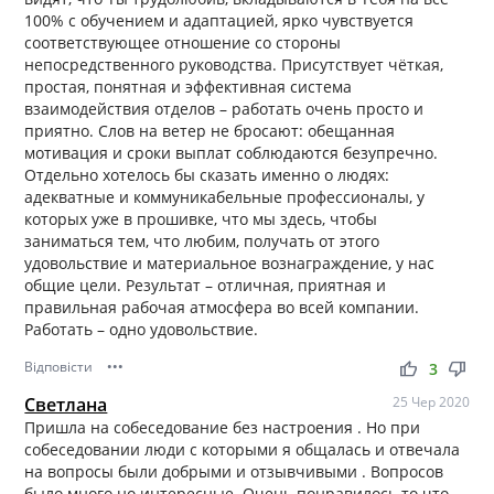
100% с обучением и адаптацией, ярко чувствуется
соответствующее отношение со стороны
непосредственного руководства. Присутствует чёткая,
простая, понятная и эффективная система
взаимодействия отделов – работать очень просто и
приятно. Слов на ветер не бросают: обещанная
мотивация и сроки выплат соблюдаются безупречно.
Отдельно хотелось бы сказать именно о людях:
адекватные и коммуникабельные профессионалы, у
которых уже в прошивке, что мы здесь, чтобы
заниматься тем, что любим, получать от этого
удовольствие и материальное вознаграждение, у нас
общие цели. Результат – отличная, приятная и
правильная рабочая атмосфера во всей компании.
Работать – одно удовольствие.
Відповісти
•••
thumb_up
thumb_down
3
Светлана
25 Чер 2020
Пришла на собеседование без настроения . Но при
собеседовании люди с которыми я общалась и отвечала
на вопросы были добрыми и отзывчивыми . Вопросов
было много но интересные. Очень понравилось то что