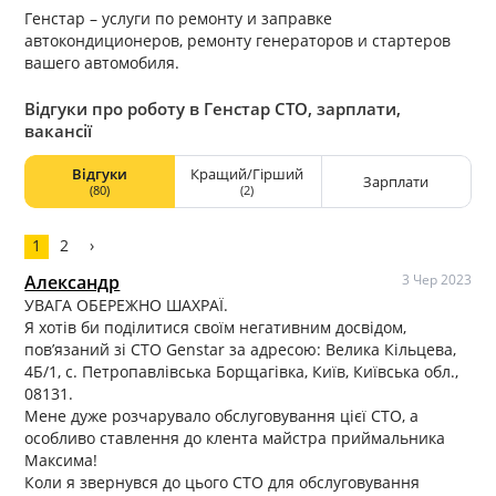
Генстар – услуги по ремонту и заправке
автокондиционеров, ремонту генераторов и стартеров
вашего автомобиля.
Відгуки про роботу в Генстар СТО, зарплати,
вакансії
Відгуки
Кращий/Гірший
Зарплати
(80)
(2)
1
2
›
Александр
3 Чер 2023
УВАГА ОБЕРЕЖНО ШАХРАЇ.
Я хотів би поділитися своїм негативним досвідом,
пов’язаний зі СТО Genstar за адресою: Велика Кільцева,
4Б/1, с. Петропавлівська Борщагівка, Київ, Київська обл.,
08131.
Мене дуже розчарувало обслуговування цієї СТО, а
особливо ставлення до клента майстра приймальника
Максима!
Коли я звернувся до цього СТО для обслуговування