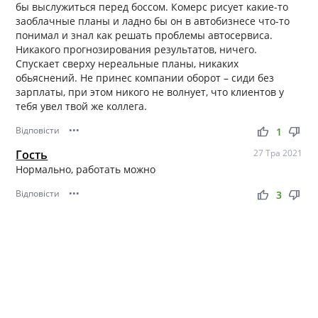
бы выслужиться перед боссом. Комерс рисует какие-то
заоблачные планы и ладно бы он в автобизнесе что-то
понимал и знал как решать проблемы автосервиса.
Никакого прогнозирования результатов, ничего.
Спускает сверху нереальные планы, никаких
обьяснений. Не принес компании оборот – сиди без
зарплаты, при этом никого не волнует, что клиентов у
тебя увел твой же коллега.
Відповісти
•••
thumb_up
thumb_down
1
Гость
27 Тра 2021
Нормально, работать можно
Відповісти
•••
thumb_up
thumb_down
3