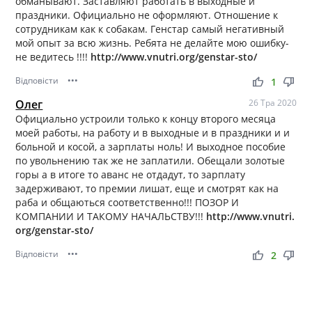
обманывают. Заставляют работать в выходные и
праздники. Официально не оформляют. Отношение к
сотрудникам как к собакам. Генстар самый негативный
мой опыт за всю жизнь. Ребята не делайте мою ошибку-
не ведитесь !!!!
http://www.vnutri.org/genstar-sto/
Відповісти
•••
thumb_up
thumb_down
1
Олег
26 Тра 2020
Официально устроили только к концу второго месяца
моей работы, на работу и в выходные и в праздники и и
больной и косой, а зарплаты ноль! И выходное пособие
по увольнению так же не заплатили. Обещали золотые
горы а в итоге то аванс не отдадут, то зарплату
задерживают, то премии лишат, еще и смотрят как на
раба и общаються соответственно!!! ПОЗОР И
КОМПАНИИ И ТАКОМУ НАЧАЛЬСТВУ!!!
http://www.vnutri.
org/genstar-sto/
Відповісти
•••
thumb_up
thumb_down
2