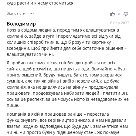
куда расти и к чему стремиться.
Відповісти
•••
thumb_up
thumb_down
0
Володимир
8 Вер 2022
Кожна свідома людина, перед тим як влаштуватися в
компанію, зайде в гугл і переглядатиме всі відгуки від
колишніх співробітників. Що б розуміти картинку
зсередини, щоб прийняти для себе остаточне рішення –
влаштовуватися чи ні.
Я зробив так само, після співбесіди пробігся по всіх
сайтах, щоб розуміти, що пишуть люди. Звичайно ж був
приголомшений, бруду пишуть багато, тому закралися
сумніви, але так як війна і вибір невеликий, а це була
компанія, яка не дивлячись на війну – продовжувала
працювати, продовжувала набирати людей і платити ЗП,
ось за це респект, за це чомусь ніхто із незадоволених не
пише.
Компанія в якій я працював раніше – перестала
функціонувати, все керівництво зникло, а нам не давали
взагалі жодних відповідей, що буде далі. звільнятися нам
чи ні, ми просто були у підвішеному стані. Як показує