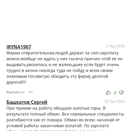
IRYNA1967
2 Чер 2020
Фирма отвратительная,людей держат за скот,зарплату
можно вообще не ждать у них тысяча причин чтоб её не
выдавать,уволилась и не жалею,даже если будет очень
трудно в жизни никогда туда не пойду и всем своим
знакомым посоветую обходить эту фирму десятой
дорогой!!!
Відповісти
•••
thumb_up
thumb_down
2
Башкатов Сергей
30 Тра 2020
При приеме на работу обещали золотые горы. В
результате полный обман. Все нормальные специалисты
разгибаются как от пожара. Обман во всем: начиная от
условий работы заканчивая оплатой. По зарплате