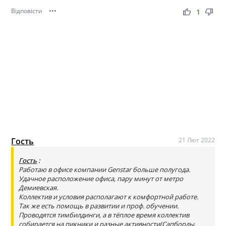
Відповісти
•••
thumb_up
thumb_down
1
Гость
21 Лют 2022
Гость
:
Работаю в офисе компании Genstar больше полугода.
Удачное расположение офиса, пару минут от метро
Демиевская.
Коллектив и условия располагают к комфортной работе.
Так же есть помощь в развитии и проф. обучении.
Проводятся тимбилдинги, а в тёплое время коллектив
собирается на пикники и разные активности(Сапборды,