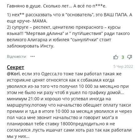
Гавняно в душе. Сколько лет… А всё по п***е.
1) нех** рассказвать что я “основатель”, это ВАШ ПАПА. А
еще круче- МАМА.
2) супруге – респект, ценителю прекрасного – курсы
языка!!! “Мертвая дАлина” и ” путИшествия” ради такого
великого Алигарха и юбилея “сынулИчки” стоит
заблокировать Инсту.
Відповісти
•••
thumb_up
thumb_down
3
Секрет
5 Чер 2022
@Kori
, если это Одесса,то тоже там работал такая же
история,не ценят относятся как к собакам,я когда
уволился из-за того что получил 10 000 за месяц,но при
этом не было ни разу чтоб я ушел по графику домой…
минимум 21:00 и хорошо что успевал иногда на
маршрутку,потому что начальство обещает оплату такси
премии и тд,а в итоге 10 000 за месяц,я уволился и через
пол часа мне звонит начальство и говорит мол”а я
планировал тебе ставку 18000предлодить,но я не
согласился ,пусть ишачат сами хоть раз так как работали
мы у них…