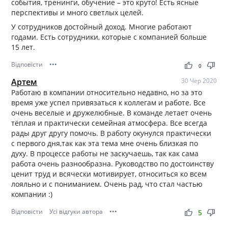
события, тренинги, обучение – это круто! Есть ясные
перспективы и много светлых целей.
У сотрудников достойный доход. Многие работают
годами. Есть сотрудники, которые с компанией больше
15 лет.
Відповісти
•••
thumb_up
thumb_down
0
Артем
30 Чер 2020
Работаю в компании относительно недавно, но за это
время уже успел привязаться к коллегам и работе. Все
очень веселые и дружелюбные. В команде летает очень
тёплая и практически семейная атмосфера. Все всегда
рады друг другу помочь. В работу окунулся практически
с первого дня,так как эта тема мне очень близкая по
духу. В процессе работы не заскучаешь, так как сама
работа очень разнообразна. Руководство по достоинству
ценит труд и всячески мотивирует, относиться ко всем
лояльно и с пониманием. Очень рад, что стал частью
компании :)
Відповісти
Усі відгуки автора
•••
thumb_up
thumb_down
5