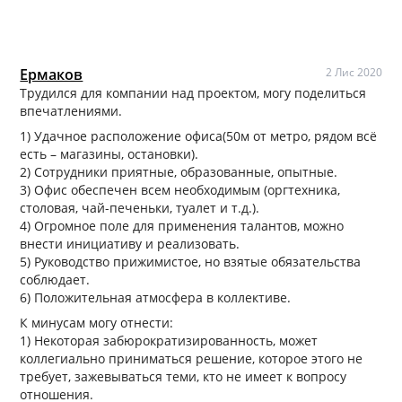
Ермаков
2 Лис 2020
Трудился для компании над проектом, могу поделиться
впечатлениями.
1) Удачное расположение офиса(50м от метро, рядом всё
есть – магазины, остановки).
2) Сотрудники приятные, образованные, опытные.
3) Офис обеспечен всем необходимым (оргтехника,
столовая, чай-печеньки, туалет и т.д.).
4) Огромное поле для применения талантов, можно
внести инициативу и реализовать.
5) Руководство прижимистое, но взятые обязательства
соблюдает.
6) Положительная атмосфера в коллективе.
К минусам могу отнести:
1) Некоторая забюрократизированность, может
коллегиально приниматься решение, которое этого не
требует, зажевываться теми, кто не имеет к вопросу
отношения.