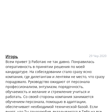
Игорь
29 Чер 2020
Всем привет )) Работаю не так давно. Понравилась
оперативность в принятии решения по моей
кандидатуре. На собеседовании стало сразу ясно:
компания, где дилетантам и лентяям не место, что сразу
порадовало. Руководство ожидают от персонала
профессионализм, энтузиазм, порядочность,
обучаемость и желание и стремление учиться и
работать. Со своей стороны компания занимается
обучением персонала, помощью в адаптации,
обеспечивает необходимой технической базой. Если
видят, что Ты трудолюбив, вкладываются в Тебя на все