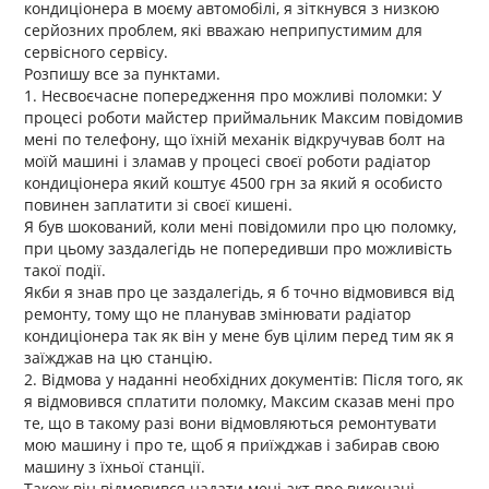
кондиціонера в моєму автомобілі, я зіткнувся з низкою
серйозних проблем, які вважаю неприпустимим для
сервісного сервісу.
Розпишу все за пунктами.
1. Несвоєчасне попередження про можливі поломки: У
процесі роботи майстер приймальник Максим повідомив
мені по телефону, що їхній механік відкручував болт на
моїй машині і зламав у процесі своєї роботи радіатор
кондиціонера який коштує 4500 грн за який я особисто
повинен заплатити зі своєї кишені.
Я був шокований, коли мені повідомили про цю поломку,
при цьому заздалегідь не попередивши про можливість
такої події.
Якби я знав про це заздалегідь, я б точно відмовився від
ремонту, тому що не планував змінювати радіатор
кондиціонера так як він у мене був цілим перед тим як я
заїжджав на цю станцію.
2. Відмова у наданні необхідних документів: Після того, як
я відмовився сплатити поломку, Максим сказав мені про
те, що в такому разі вони відмовляються ремонтувати
мою машину і про те, щоб я приїжджав і забирав свою
машину з їхньої станції.
Також він відмовився надати мені акт про виконані