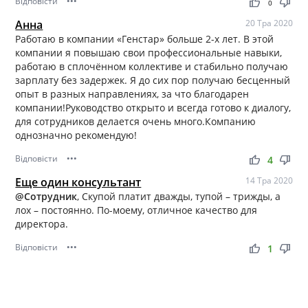
Відповісти
•••
thumb_up
thumb_down
0
Анна
20 Тра 2020
Работаю в компании «Генстар» больше 2-х лет. В этой
компании я повышаю свои профессиональные навыки,
работаю в сплочённом коллективе и стабильно получаю
зарплату без задержек. Я до сих пор получаю бесценный
опыт в разных направлениях, за что благодарен
компании!Руководство открыто и всегда готово к диалогу,
для сотрудников делается очень много.Компанию
однозначно рекомендую!
Відповісти
•••
thumb_up
thumb_down
4
Еще один консультант
14 Тра 2020
@Сотрудник
, Скупой платит дважды, тупой – трижды, а
лох – постоянно. По-моему, отличное качество для
директора.
Відповісти
•••
thumb_up
thumb_down
1