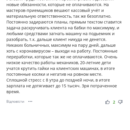
новые обязанности, которые не оплачиваются. На
мастеров-приемщиков вешают кассовый учёт и
материальную ответственность, так же безоплатно.
Постоянно задираются планы, прямым текстом ставится
задача раскручивать клиента на бабки по максимуму, и
любыми средствами загнать машину на подьемник и
разобрать, т.к. дальше клиент никуда не денется.
Никаких больничных, максимум на пару дней, дальше
хоть с коронавирусом – выходи на работу. Постоянные
переработки, которые так же не оплачиваются. Очень
низкое качество работы механиков, 20-летние дети
учатся крутить гайки на клиентских машинах, в итоге
постоянные косяки и негатив на ровном месте.
Сплошной стресс с 8 утра до поздней ночи, в итоге
зарплата не дотягивает до 15 тысяч. Зря потраченное
время.
Відповісти
•••
thumb_up
thumb_down
2