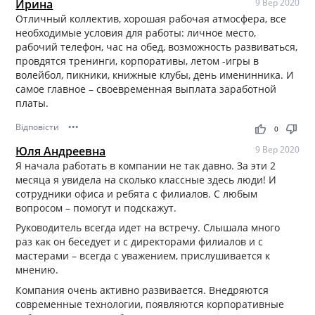
Ирина
9 Вер 2020
Отличный коллектив, хорошая рабочая атмосфера, все
необходимые условия для работы: личное место,
рабочий телефон, час на обед, возможность развиваться,
провдятся тренинги, корпоративы, летом -игры в
волейбол, пикники, книжные клубы, день именинника. И
самое главное – своевременная выплата заработной
платы.
Відповісти
•••
thumb_up
thumb_down
0
Юля Андреевна
9 Вер 2020
Я начала работать в компании не так давно. За эти 2
месяца я увидела на сколько классные здесь люди! И
сотрудники офиса и ребята с филиалов. С любым
вопросом – помогут и подскажут.
Руководитель всегда идет на встречу. Слышала много
раз как он беседует и с директорами филиалов и с
мастерами – всегда с уважением, прислушивается к
мнению.
Компания очень активно развивается. Внедряются
современные технологии, появляются корпоративные