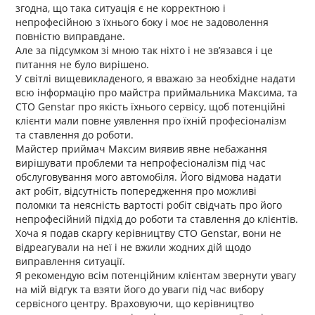
згодна, що така ситуація є не корректною і
непрофесійною з їхнього боку і моє не задоволення
повністю виправдане.
Але за підсумком зі мною так ніхто і не зв’язався і це
питання не було вирішено.
У світлі вищевикладеного, я вважаю за необхідне надати
всю інформацію про майстра приймальника Максима, та
СТО Genstar про якість їхнього сервісу, щоб потенційні
клієнти мали повне уявлення про їхній професіоналізм
та ставлення до роботи.
Майстер приймач Максим виявив явне небажання
вирішувати проблеми та непрофесіоналізм під час
обслуговування мого автомобіля. Його відмова надати
акт робіт, відсутність попередження про можливі
поломки та неясність вартості робіт свідчать про його
непрофесійний підхід до роботи та ставлення до клієнтів.
Хоча я подав скаргу керівництву СТО Genstar, вони не
відреагували на неї і не вжили жодних дій щодо
виправлення ситуації.
Я рекомендую всім потенційним клієнтам звернути увагу
на мій відгук та взяти його до уваги під час вибору
сервісного центру. Враховуючи, що керівництво