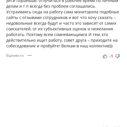
уйти пораньше, отлучиться в рабочее время по личным
делам и т п всегда без проблем соглашались.
Устраиваясь сюда на работу сама мониторила подобные
сайты с отзывами сотрудников и вот что хочу сказать –
недовольные всегда будут и часто это зависит от самих
соискателей, от их субъективных оценок и нежелания
работать. Поэтому всем сомневающимся И тем, кто
действительно ищет работу, совет друга – приходите на
собеседование и пробуйте! Велкам в наш коллектив)))
Відповісти
•••
thumb_up
thumb_down
-1