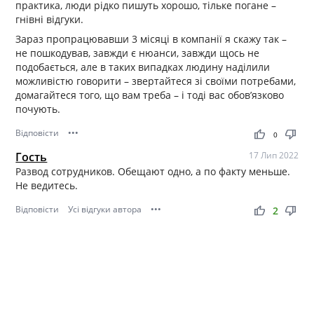
практика, люди рідко пишуть хорошо, тільке погане –
гнівні відгуки.
Зараз пропрацювавши 3 місяці в компанії я скажу так –
не пошкодував, завжди є нюанси, завжди щось не
подобається, але в таких випадках людину наділили
можливістю говорити – звертайтеся зі своїми потребами,
домагайтеся того, що вам треба – і тоді вас обов’язково
почують.
Відповісти
•••
thumb_up
thumb_down
0
Гость
17 Лип 2022
Развод сотрудников. Обещают одно, а по факту меньше.
Не ведитесь.
Відповісти
Усі відгуки автора
•••
thumb_up
thumb_down
2