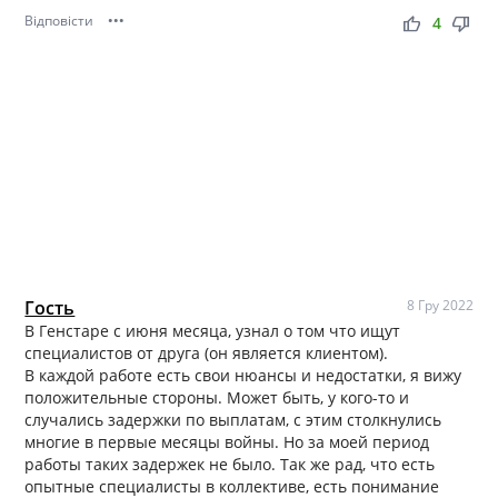
Відповісти
•••
thumb_up
thumb_down
4
Гость
8 Гру 2022
В Генстаре с июня месяца, узнал о том что ищут
специалистов от друга (он является клиентом).
В каждой работе есть свои нюансы и недостатки, я вижу
положительные стороны. Может быть, у кого-то и
случались задержки по выплатам, с этим столкнулись
многие в первые месяцы войны. Но за моей период
работы таких задержек не было. Так же рад, что есть
опытные специалисты в коллективе, есть понимание