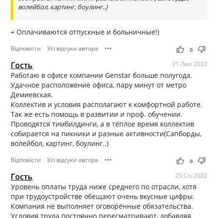
волейбол, картинг, боулинг..)
+ Оплачиваются отпускные и больничные!)
Відповісти
Усі відгуки автора
•••
thumb_up
thumb_down
0
Гость
21 Лют 2022
Работаю в офисе компании Genstar больше полугода.
Удачное расположение офиса, пару минут от метро
Демиевская.
Коллектив и условия располагают к комфортной работе.
Так же есть помощь в развитии и проф. обучении.
Проводятся тимбилдинги, а в тёплое время коллектив
собирается на пикники и разные активности(Сапборды,
волейбол, картинг, боулинг..)
Відповісти
Усі відгуки автора
•••
thumb_up
thumb_down
0
Гость
25 Січ 2022
Уровень оплаты труда ниже среднего по отрасли, хотя
при трудоустройстве обещают очень вкусные цифры.
Компания не выполняет оговорённые обязательства.
Условия труда постоянно пересматривают, добавляя