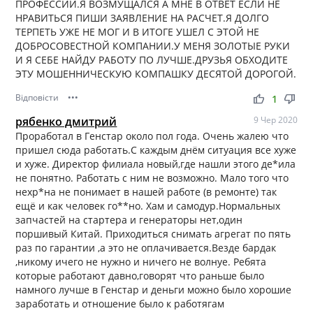
ПРОФЕССИИ.Я ВОЗМУЩАЛСЯ А МНЕ В ОТВЕТ ЕСЛИ НЕ
НРАВИТЬСЯ ПИШИ ЗАЯВЛЕНИЕ НА РАСЧЕТ.Я ДОЛГО
ТЕРПЕТЬ УЖЕ НЕ МОГ И В ИТОГЕ УШЕЛ С ЭТОЙ НЕ
ДОБРОСОВЕСТНОЙ КОМПАНИИ.У МЕНЯ ЗОЛОТЫЕ РУКИ
И Я СЕБЕ НАЙДУ РАБОТУ ПО ЛУЧШЕ.ДРУЗЬЯ ОБХОДИТЕ
ЭТУ МОШЕННИЧЕСКУЮ КОМПАШКУ ДЕСЯТОЙ ДОРОГОЙ.
Відповісти
•••
thumb_up
thumb_down
1
рябенко дмитрий
9 Чер 2020
Проработал в Генстар около пол года. Очень жалею что
пришел сюда работать.С каждым днём ситуация все хуже
и хуже. Директор филиала новый,где нашли этого де*ила
не понятно. Работать с ним не возможно. Мало того что
нехр*на не понимает в нашей работе (в ремонте) так
ещё и как человек го**но. Хам и самодур.Нормальных
запчастей на стартера и генераторы нет,один
поршивый Китай. Приходиться снимать агрегат по пять
раз по гарантии ,а это не оплачивается.Везде бардак
,никому ичего не нужно и ничего не волнуе. Ребята
которые работают давно,говорят что раньше было
намного лучше в Генстар и деньги можно было хорошие
заработать и отношение было к работягам