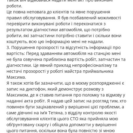
роботи.
Це повна неповага до клієнтів та явне порушення
правил обслуговування. Я був позбавлений можливості
перевірити виконувані роботи і переконатися з
результатом діагностики автомобіля, що потрібно
робити, які запчастини потрібно ставити і скільки вони
коштують, всю цю інформацію мені не надали.
3. Порушення прозорості та відсутність інформації про
вартість: Перед здаванням автомобіля на станцію мені
не була озвучена приблизна вартість робіт, запчастин та
діагностики. Це явний приклад непрофесіоналізму та
нестачі прозорості у роботі майстра приймальника
Максима.
Я також хотів би зазначити, що в моєму розпорядженні є
запис на диктофон, який демонструє розмову з
Максимом, де я ставив питання про поломку та відмову у
наданні акта робіт. Я надав цей запис на розгляд тим, хто
повинен бути зацікавлений у вирішенні цієї проблеми, а
саме дівчині на ім’я Тетяна, з відділу контролю якості
обслуговування клієнтів цього СТО яка прийняла мою
обґрунтовану скаргу і обіцяла допомогти у вирішенні
цього питання, оскільки вона була повністю зі мною