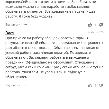
хорошее.Сейчас этого нет и в помине. Заработать не
возможно можно только наработаться.Заставляют
обманывать клиентов. Все адекватные пацаны ищат
работу. Я тоже буду уходить.
Відповісти
•••
thumb_up
thumb_down
1
Вася
6 Чер 2020
При приеме на работу обещали золотые горы. В
результате полный обман. Все нормальные специалисты
разгибаются как от пожара. Обман во всем: начиная от
условий работы заканчивая оплатой. По зарплате
обманывают. Заставляют работать в выходные и
праздники. Официально не оформляют. Отношение к
сотрудникам как к собакам.Сразу скажу что больше тут не
работаю. Ушел сам, не увольняли, и вздохнул с
облегчением.
Відповісти
•••
thumb_up
thumb_down
1