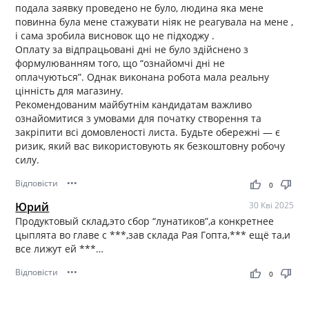
подала заявку проведено не було, людина яка мене
повинна була мене стажувати ніяк не реагувала на мене ,
і сама зробила висновок що не підходжу .
Оплату за відпрацьовані дні не було здійснено з
формулюванням того, що “ознайомчі дні не
оплачуються”. Однак виконана робота мала реальну
цінність для магазину.
Рекомендованим майбутнім кандидатам важливо
ознайомитися з умовами для початку створення та
закріпити всі домовленості листа. Будьте обережні — є
ризик, який вас використовують як безкоштовну робочу
силу.
Відповісти
•••
thumb_up
thumb_down
0
Юрий
30 Кві 2025
Продуктовый склад,это сбор “лунатиков”,а конкретнее
цыплята во главе с ***,зав склада Рая Гопта,*** ещё та,и
все лижут ей ***…
Відповісти
•••
thumb_up
thumb_down
0