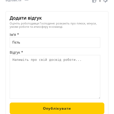
Відповісти
•••
thumb_up
thumb_down
0
Додати відгук
Оцініть роботодавця Господиня: розкажіть про плюси, мінуси,
умови роботи та атмосферу в команді.
Ім'я *
Відгук *