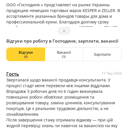
ООО «Господиня » представляет на рынке Украины
продукцию немецких торговых марок KESPER и ZELLER. В
ассортименте указанных брендов товары для дома и
профессиональной кухни. Благодаря долгому сроку
службы и надежности продукция тм KESPER и тм ZELLER
˅
заслуженно пользуется спросом у предприятий
работающих в сфере HoReCa.
Відгуки про роботу в Господиня, зарплати, вакансії
Відгуки
Вакансії
Зарплати
(4)
(3)
Гость
17 Чер 2026
Зверталася щодо вакансії продавця-консультанта. У
процесі стадії мене перевели між іншими відділами.
Впродовж 3 робочих днів по 6 годин виконувала
повноцінні робочі обов’язки: розміщення та
розвішування товару, заміна цінників, консультування
покупців. Це є реальною трудовою діяльністю, а не
ознайомленням.
Після завершення стажу отримала відмову — при цій
жодній перевірці знань чи навичок за вакансією на яку