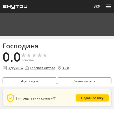
menu
УКР
Господиня
0.0
★
★
★
★
★
★
★
★
★
★
0
оценок
comment
enterprise
location_on
Відгуки:
4
Торгівля оптова
Київ
Додати відгук
Додати зарплату
verified_user
Подати заявку
Ви представник компанії?