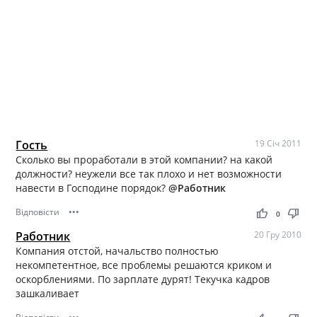
Гость
19 Січ 2011
Сколько вы проработали в этой компании? на какой
должности? неужели все так плохо и нет возможности
навести в Господине порядок?
@Работник
Відповісти
•••
thumb_up
thumb_down
0
Работник
20 Гру 2010
Компания отстой, начальство полностью
некомпетентное, все проблемы решаются криком и
оскорблениями. По зарплате дурят! Текучка кадров
зашкаливает