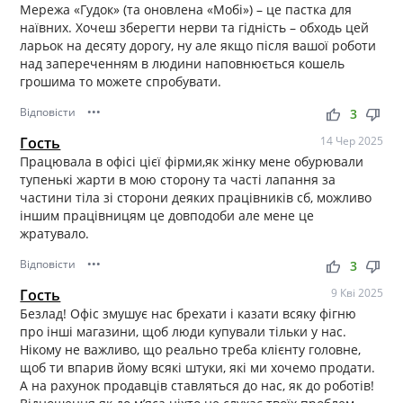
Мережа «Гудок» (та оновлена «Мобі») – це пастка для
наївних. Хочеш зберегти нерви та гідність – обходь цей
ларьок на десяту дорогу, ну але якщо після вашої роботи
над запереченням в людини наповнюється кошель
грошима то можете спробувати.
Відповісти
•••
thumb_up
thumb_down
3
Гость
14 Чер 2025
Працювала в офісі цієї фірми,як жінку мене обурювали
тупенькі жарти в мою сторону та часті лапання за
частини тіла зі сторони деяких працівників сб, можливо
іншим працівницям це довподоби але мене це
жратувало.
Відповісти
•••
thumb_up
thumb_down
3
Гость
9 Кві 2025
Безлад! Офіс змушує нас брехати і казати всяку фігню
про інші магазини, щоб люди купували тільки у нас.
Нікому не важливо, що реально треба клієнту головне,
щоб ти впарив йому всякі штуки, які ми хочемо продати.
А на рахунок продавців ставляться до нас, як до роботів!