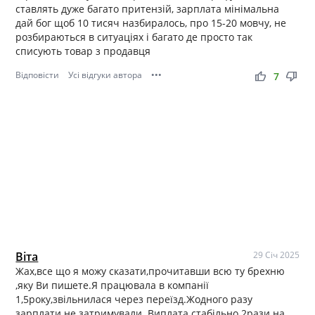
ставлять дуже багато притензій, зарплата мінімальна
дай бог щоб 10 тисяч назбиралось, про 15-20 мовчу, не
розбираються в ситуаціях і багато де просто так
списують товар з продавця
Відповісти
Усі відгуки автора
•••
thumb_up
thumb_down
7
Віта
29 Січ 2025
Жах,все що я можу сказати,прочитавши всю ту брехню
,яку Ви пишете.Я працювала в компанії
1,5року,звільнилася через переїзд.Жодного разу
зарплати не затримували .Виплата стабільно 2рази на