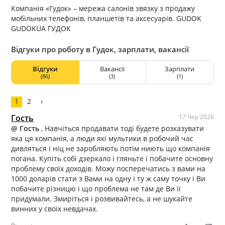
Компанія «Гудок» – мережа салонів звязку з продажу
мобільних телефонів, планшетів та аксесуарів. GUDOK
GUDOKUA ГУДОК
Відгуки про роботу в Гудок, зарплати, вакансії
Відгуки
Вакансії
Зарплати
(86)
(3)
(1)
1
2
›
Гость
17 Чер 2026
@ Гость
, Навчіться продавати тоді будете розказувати
яка ця компанія, а люди які мультики в робочий час
дивляться і ніц не заробляють потім ниють що компанія
погана. Купіть собі дзеркало і гляньте і побачите основну
проблему своїх доходів. Можу посперечатись з вами на
1000 доларів стати з Вами на одну і ту ж саму точку і Ви
побачите різницю і що проблема не там де Ви її
придумали. Змиріться і розвивайтесь, а не шукайте
винних у своїх невдачах.