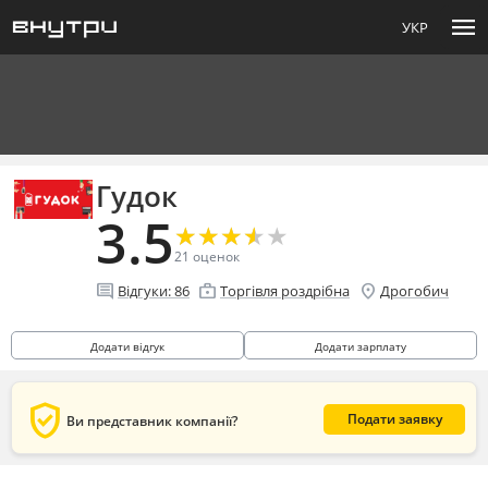
menu
УКР
Гудок
3.5
★
★
★
★
★
★
★
★
★
★
21
оценок
comment
enterprise
location_on
Відгуки:
86
Торгівля роздрібна
Дрогобич
Додати відгук
Додати зарплату
verified_user
Подати заявку
Ви представник компанії?