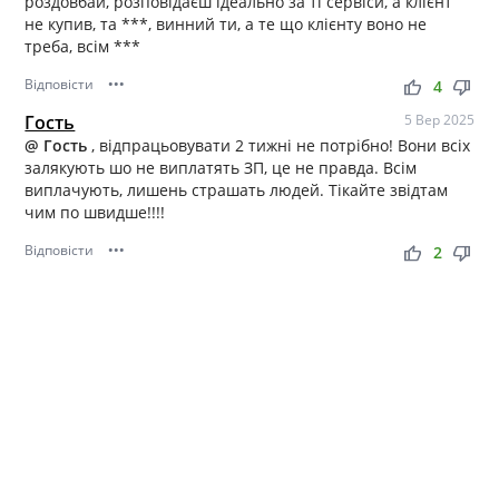
роздовбай, розповідаєш ідеально за ті сервіси, а клієнт
не купив, та ***, винний ти, а те що клієнту воно не
треба, всім ***
Відповісти
•••
thumb_up
thumb_down
4
Гость
5 Вер 2025
@ Гость
, відпрацьовувати 2 тижні не потрібно! Вони всіх
залякують шо не виплатять ЗП, це не правда. Всім
виплачують, лишень страшать людей. Тікайте звідтам
чим по швидше!!!!
Відповісти
•••
thumb_up
thumb_down
2