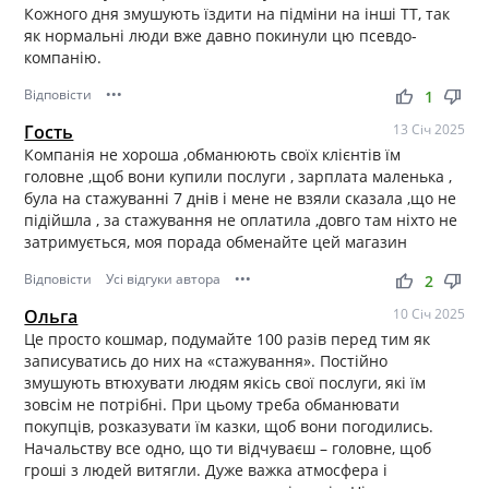
Кожного дня змушують їздити на підміни на інші ТТ, так
як нормальні люди вже давно покинули цю псевдо-
компанію.
Відповісти
•••
thumb_up
thumb_down
1
Гость
13 Січ 2025
Компанія не хороша ,обманюють своїх клієнтів їм
головне ,щоб вони купили послуги , зарплата маленька ,
була на стажуванні 7 днів і мене не взяли сказала ,що не
підійшла , за стажування не оплатила ,довго там ніхто не
затримується, моя порада обменайте цей магазин
Відповісти
Усі відгуки автора
•••
thumb_up
thumb_down
2
Ольга
10 Січ 2025
Це просто кошмар, подумайте 100 разів перед тим як
записуватись до них на «стажування». Постійно
змушують втюхувати людям якісь свої послуги, які їм
зовсім не потрібні. При цьому треба обманювати
покупців, розказувати їм казки, щоб вони погодились.
Начальству все одно, що ти відчуваєш – головне, щоб
гроші з людей витягли. Дуже важка атмосфера і