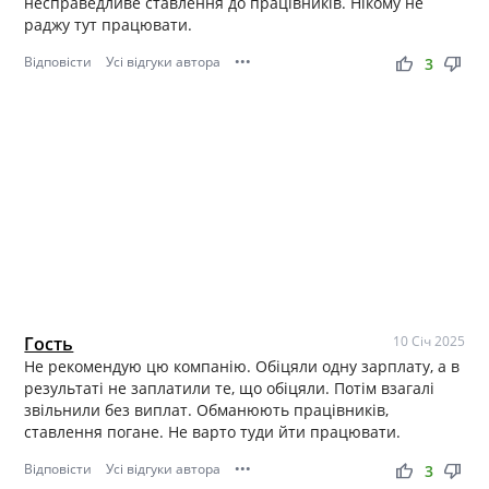
несправедливе ставлення до працівників. Нікому не
раджу тут працювати.
Відповісти
Усі відгуки автора
•••
thumb_up
thumb_down
3
Гость
10 Січ 2025
Не рекомендую цю компанію. Обіцяли одну зарплату, а в
результаті не заплатили те, що обіцяли. Потім взагалі
звільнили без виплат. Обманюють працівників,
ставлення погане. Не варто туди йти працювати.
Відповісти
Усі відгуки автора
•••
thumb_up
thumb_down
3