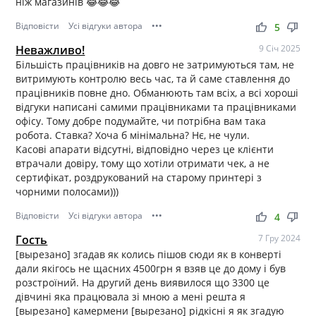
ніж магазинів 😂😂😂
Відповісти
Усі відгуки автора
•••
thumb_up
thumb_down
5
Неважливо!
9 Січ 2025
Більшість працівників на довго не затримуються там, не
витримують контролю весь час, та й саме ставлення до
працівників повне дно. Обманюють там всіх, а всі хороші
відгуки написані самими працівниками та працівниками
офісу. Тому добре подумайте, чи потрібна вам така
робота. Ставка? Хоча б мінімальна? Нє, не чули.
Касові апарати відсутні, відповідно через це клієнти
втрачали довіру, тому що хотіли отримати чек, а не
сертифікат, роздрукований на старому принтері з
чорними полосами)))
Відповісти
Усі відгуки автора
•••
thumb_up
thumb_down
4
Гость
7 Гру 2024
[вырезано] згадав як колись пішов сюди як в конверті
дали якігось не щасних 4500грн я взяв це до дому і був
розстроїний. На другий день виявилося що 3300 це
дівчині яка працювала зі мною а мені решта я
[вырезано] камермени [вырезано] рідкісні я як згадую