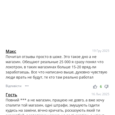
Макс
19 Гру 2025
Почитал отзывы просто в шоке. Это такое дно а не
магазин. Обещают реальные 25 000 я сразу понял что
лохотрон, в таких магазинах больше 15-20 вряд-ли
заработаешь. Все что написано выше, духовно чувствую
люди врать не будут, те кто там реально работал
Відповісти
•••
thumb_up
thumb_down
6
Гость
16 Лис 2025
Повний *** а не магазин, працюю не довго, а вже хочу
спалити той магазин, одні штрафи, змушують їздити
кудись на заміни, вічно кричать, росказують який ти