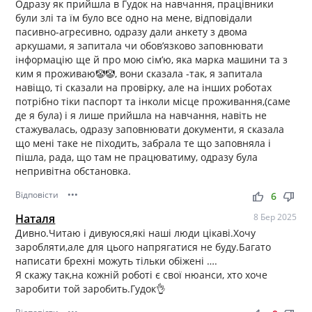
Одразу як прийшла в Гудок на навчання, працівники
були злі та їм було все одно на мене, відповідали
пасивно-агресивно, одразу дали анкету з двома
аркушами, я запитала чи обов’язково заповнювати
інформацію ще й про мою сім’ю, яка марка машини та з
ким я проживаю🤡🤡, вони сказала -так, я запитала
навіщо, ті сказали на провірку, але на інших роботах
потрібно тіки паспорт та інколи місце проживання,(саме
де я була) і я лише прийшла на навчання, навіть не
стажувалась, одразу заповнювати документи, я сказала
що мені таке не піходить, забрала те що заповняла і
пішла, рада, що там не працюватиму, одразу була
непривітна обстановка.
Відповісти
•••
thumb_up
thumb_down
6
Наталя
8 Бер 2025
Дивно.Читаю і дивуюся,які наші люди цікаві.Хочу
заробляти,але для цього напрягатися не буду.Багато
написати брехні можуть тільки обіжені ….
Я скажу так,на кожній роботі є свої нюанси, хто хоче
заробити той заробить.Гудок👌