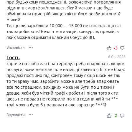
при будь-якому пошкодженні, включаючи потрапляння
рідини в смартфон/планшет. Який магазин ще буде
обмінювати пристрій, якщо клієнт його розбив/втопив?
Ніякий.
Те, що ви заробляли 10 000 — 15 000 не означає, що всі
так заробляють! Безліч мотивацій, конкурсів, премій, з
яких можна отримати класний бонус до ЗП.
Відповісти
•••
thumb_up
thumb_down
-3
Гость
6 Січ 2026
кароче на любітеля і на терпілу, треба впарювать людям
послуги, вони непогані але на місці клієнта я б їх не брав,
продажі постійно під контролем тому якщо шось не так
то ти зразу чмо, заробити можна але треба впарювать
все по страшном, вихідних може не бути по 2 тижні і
довше, якби був чіткий графік роботи і після того як ти
шось не продав не говорили по пів години якій ти ***
тоді можна було б працювати але зараз це ***👎
Відповісти
•••
thumb_up
thumb_down
2