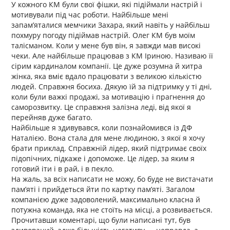
У кожного КМ були свої фішки, які підіймали настрій і
мотивували під час роботи. Найбільше мені
запамʼяталися мемчики Захара, який навіть у найбільш
похмуру погоду підіймав настрій. Олег КМ був моїм
талісманом. Коли у мене був він, я завжди мав високі
чеки. Але найбільше працював з КМ Іриною. Називаю її
сірим кардиналом компанії. Це дуже розумна й хитра
жінка, яка вміє вдало працювати з великою кількістю
людей. Справжня босиха. Дякую їй за підтримку у ті дні,
коли були важкі продажі, за мотивацію і прагнення до
саморозвитку. Це справжня залізна леді, від якої я
перейняв дуже багато.
Найбільше я здивувався, коли познайомився із ДФ
Наталією. Вона стала для мене людиною, з якої я хочу
брати приклад. Справжній лідер, який підтримає своїх
підопічних, підкаже і допоможе. Це лідер, за яким я
готовий іти і в рай, і в пекло.
На жаль, за всіх написати не можу, бо буде не вистачати
памʼяті і прийдеться йти по картку памʼяті. Загалом
компанією дуже задоволений, максимально класна й
потужна команда, яка не стоїть на місці, а розвивається.
Прочитавши коментарі, що були написані тут, був