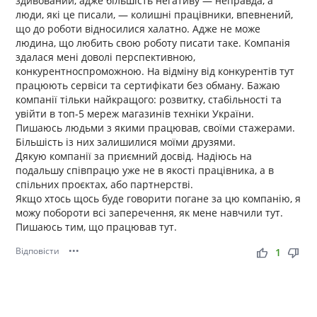
здивований, адже більшість негативу — неправда, а
люди, які це писали, — колишні працівники, впевнений,
що до роботи відносилися халатно. Адже не може
людина, що любить свою роботу писати таке. Компанія
здалася мені доволі перспективною,
конкурентноспроможною. На відміну від конкурентів тут
працюють сервіси та сертифікати без обману. Бажаю
компанії тільки найкращого: розвитку, стабільності та
увійти в топ-5 мереж магазинів техніки України.
Пишаюсь людьми з якими працював, своїми стажерами.
Більшість із них залишилися моїми друзями.
Дякую компанії за приємний досвід. Надіюсь на
подальшу співпрацю уже не в якості працівника, а в
спільних проєктах, або партнерстві.
Якщо хтось щось буде говорити погане за цю компанію, я
можу побороти всі заперечення, як мене навчили тут.
Пишаюсь тим, що працював тут.
Відповісти
•••
thumb_up
thumb_down
1