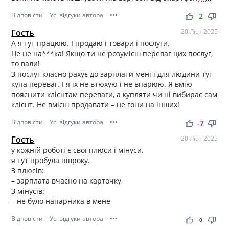
Відповісти
Усі відгуки автора
•••
thumb_up
thumb_down
2
Гость
20 Лют 2025
А я тут працюю. І продаю і товари і послуги.
Це не на***ка! Якщо ти не розумієш переваг цих послуг,
то вали!
З послуг класно рахує до зарплати мені і для людини тут
купа переваг. І я їх не втюхую і не впарюю. Я вмію
пояснити клієнтам переваги, а купляти чи ні вибирає сам
клієнт. Не вмієш продавати – не гони на інших!
Відповісти
Усі відгуки автора
•••
thumb_up
thumb_down
-7
Гость
20 Лют 2025
у кожній роботі є свої плюси і мінуси.
я тут пробула півроку.
З плюсів:
– зарплата вчасно на карточку
З мінусів:
– не було напарника в мене
Відповісти
Усі відгуки автора
•••
thumb_up
thumb_down
0