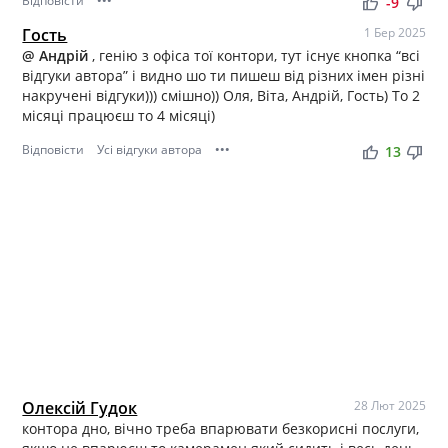
Відповісти
•••
thumb_up
thumb_down
-9
Гость
1 Бер 2025
@ Андрій
, генію з офіса тої контори, тут існує кнопка “всі
відгуки автора” і видно шо ти пишеш від різних імен різні
накручені відгуки))) смішно)) Оля, Віта, Андрій, Гость) То 2
місяці працюєш то 4 місяці)
Відповісти
Усі відгуки автора
•••
thumb_up
thumb_down
13
Олексій Гудок
28 Лют 2025
контора дно, вічно треба впарювати безкорисні послуги,