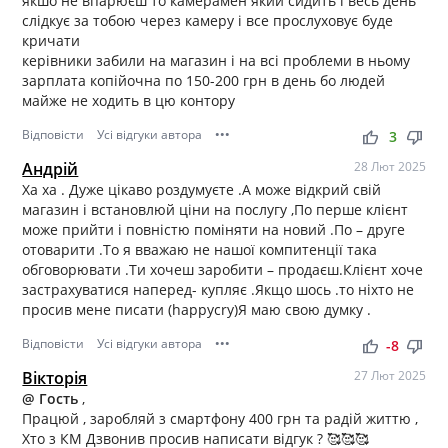
якшо не впарюєш то камерамен який сидить і весь день
слідкує за тобою через камеру і все прослуховує буде
кричати
керівники забили на магазин і на всі проблеми в ньому
зарплата копійочна по 150-200 грн в день бо людей
майже не ходить в цю контору
Відповісти
Усі відгуки автора
•••
thumb_up
thumb_down
3
Андрій
28 Лют 2025
Ха ха . Дуже цікаво роздумуєте .А може відкрий свій
магазин і встановлюй ціни на послугу ,По перше клієнт
може прийти і повністю поміняти на новий .По – друге
отоварити .То я вважаю не нашої компитенції така
обговорювати .Ти хочеш заробити – продаєш.Клієнт хоче
застрахуватися наперед- купляє .Якщо шось .то ніхто не
просив мене писати (happycry)Я маю свою думку .
Відповісти
Усі відгуки автора
•••
thumb_up
thumb_down
-8
Вікторія
27 Лют 2025
@ Гость
,
Працюй , заробляй з смартфону 400 грн та радій життю ,
Хто з КМ Дзвонив просив написати відгук ? 🥰🥰🥰