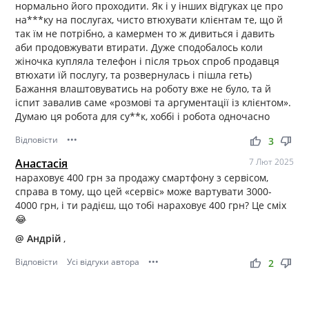
нормально його проходити. Як і у інших відгуках це про
на***ку на послугах, чисто втюхувати клієнтам те, що й
так їм не потрібно, а камермен то ж дивиться і давить
аби продовжувати втирати. Дуже сподобалось коли
жіночка купляла телефон і після трьох спроб продавця
втюхати їй послугу, та розвернулась і пішла геть)
Бажання влаштовуватись на роботу вже не було, та й
іспит завалив саме «розмові та аргументації із клієнтом».
Думаю ця робота для су**к, хоббі і робота одночасно
Відповісти
•••
thumb_up
thumb_down
3
Анастасія
7 Лют 2025
нараховує 400 грн за продажу смартфону з сервісом,
справа в тому, що цей «сервіс» може вартувати 3000-
4000 грн, і ти радієш, що тобі нараховує 400 грн? Це сміх
😂
@ Андрій
,
Відповісти
Усі відгуки автора
•••
thumb_up
thumb_down
2