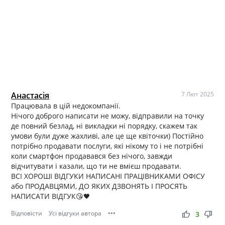
Анастасія
7 Лют 2025
Працювала в цій недокомпанії.
Нічого доброго написати не можу, відправили на точку
де повний безлад, ні викладки ні порядку, скажем так
умови були дуже жахливі, але це ще квіточки) Постійно
потрібно продавати послуги, які нікому то і не потрібні
коли смартфон продавався без нічого, завжди
відчитувати і казали, що ти не вмієш продавати.
ВСІ ХОРОШІ ВІДГУКИ НАПИСАНІ ПРАЦІВНИКАМИ ОФІСУ
або ПРОДАВЦЯМИ, ДО ЯКИХ ДЗВОНЯТЬ І ПРОСЯТЬ
НАПИСАТИ ВІДГУК😘🖤
Відповісти
Усі відгуки автора
•••
thumb_up
thumb_down
3