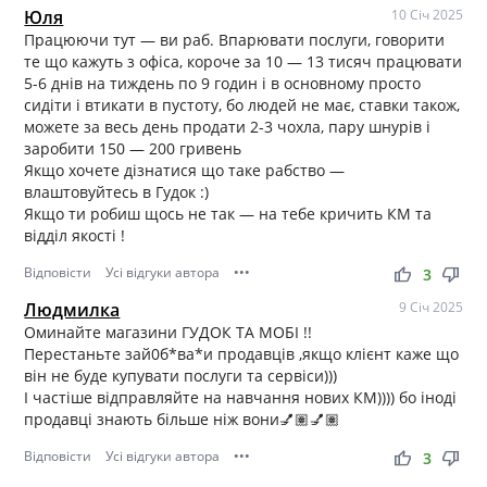
Юля
10 Січ 2025
Працюючи тут — ви раб. Впарювати послуги, говорити
те що кажуть з офіса, короче за 10 — 13 тисяч працювати
5-6 днів на тиждень по 9 годин і в основному просто
сидіти і втикати в пустоту, бо людей не має, ставки також,
можете за весь день продати 2-3 чохла, пару шнурів і
заробити 150 — 200 гривень
Якщо хочете дізнатися що таке рабство —
влаштовуйтесь в Гудок :)
Якщо ти робиш щось не так — на тебе кричить КМ та
відділ якості !
Відповісти
Усі відгуки автора
•••
thumb_up
thumb_down
3
Людмилка
9 Січ 2025
Оминайте магазини ГУДОК ТА МОБІ !!
Перестаньте зай0б*ва*и продавців ,якщо клієнт каже що
він не буде купувати послуги та сервіси)))
І частіше відправляйте на навчання нових КМ)))) бо іноді
продавці знають більше ніж вони💅🏽💅🏽
Відповісти
Усі відгуки автора
•••
thumb_up
thumb_down
3