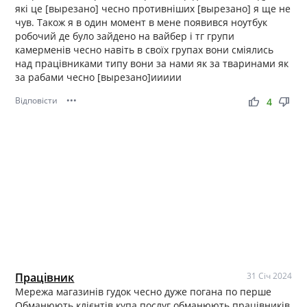
які це [вырезано] чесно противніших [вырезано] я ще не
чув. Також я в один момент в мене появився ноутбук
робочий де було зайдено на вайбер і тг групи
камерменів чесно навіть в своїх групах вони сміялись
над працівниками типу вони за нами як за тваринами як
за рабами чесно [вырезано]иииии
Відповісти
•••
thumb_up
thumb_down
4
Працівник
31 Січ 2024
Мережа магазинів гудок чесно дуже погана по перше
Обманюють клієнтів купа послуг обманюють працівників