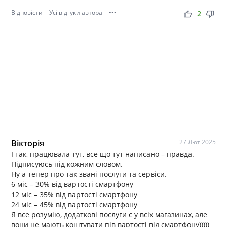
Відповісти
Усі відгуки автора
•••
thumb_up
thumb_down
2
Вікторія
27 Лют 2025
І так, працювала тут, все що тут написано – правда.
Підписуюсь під кожним словом.
Ну а тепер про так звані послуги та сервіси.
6 міс – 30% від вартості смартфону
12 міс – 35% від вартості смартфону
24 міс – 45% від вартості смартфону
Я все розумію, додаткові послуги є у всіх магазинах, але
вони не мають коштувати пів вартості від смартфону)))))