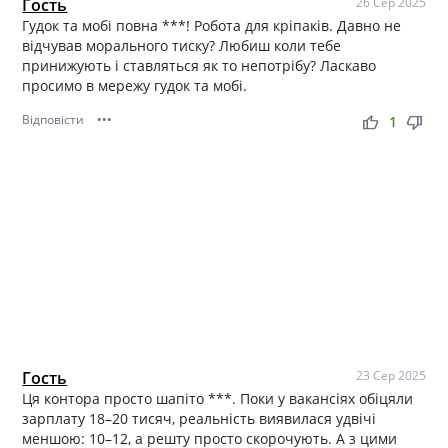
Гость
26 Сер 2025
Гудок та мобі повна ***! Робота для кріпаків. Давно не
відчував морального тиску? Любиш коли тебе
принижують і ставляться як то непотрібу? Ласкаво
просимо в мережу гудок та мобі.
Відповісти
•••
thumb_up
thumb_down
1
Гость
23 Сер 2025
Ця контора просто шапіто ***. Поки у вакансіях обіцяли
зарплату 18–20 тисяч, реальність виявилася удвічі
меншою: 10–12, а решту просто скорочують. А з цими