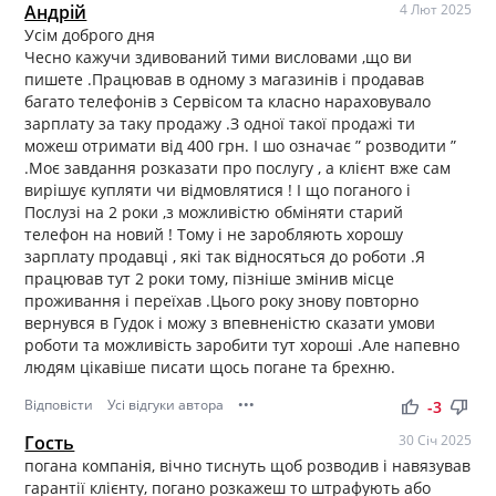
Андрій
4 Лют 2025
Усім доброго дня
Чесно кажучи здивований тими висловами ,що ви
пишете .Працював в одному з магазинів і продавав
багато телефонів з Сервісом та класно нараховувало
зарплату за таку продажу .З одної такої продажі ти
можеш отримати від 400 грн. І шо означає ” розводити ”
.Моє завдання розказати про послугу , а клієнт вже сам
вирішує купляти чи відмовлятися ! І що поганого і
Послузі на 2 роки ,з можливістю обміняти старий
телефон на новий ! Тому і не заробляють хорошу
зарплату продавці , які так відносяться до роботи .Я
працював тут 2 роки тому, пізніше змінив місце
проживання і переїхав .Цього року знову повторно
вернувся в Гудок і можу з впевненістю сказати умови
роботи та можливість заробити тут хороші .Але напевно
людям цікавіше писати щось погане та брехню.
Відповісти
Усі відгуки автора
•••
thumb_up
thumb_down
-3
Гость
30 Січ 2025
погана компанія, вічно тиснуть щоб розводив і навязував
гарантії клієнту, погано розкажеш то штрафують або