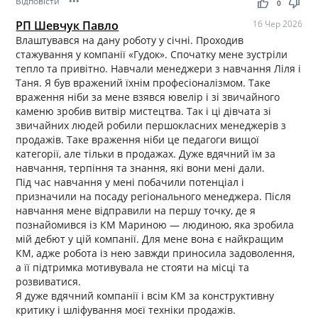
Відповісти
•••
thumb_up
thumb_down
0
РП Шевчук Павло
16 Чер 2026
Влаштувався на дану роботу у січні. Проходив
стажування у компанії «Гудок». Спочатку мене зустріли
тепло та привітно. Навчали менеджери з навчання Ліля і
Таня. Я був вражений їхнім професіоналізмом. Таке
враження ніби за мене взявся ювелір і зі звичайного
каменю зробив витвір мистецтва. Так і ці дівчата зі
звичайних людей робили першокласних менеджерів з
продажів. Таке враження ніби це педагоги вищої
категорії, але тільки в продажах. Дуже вдячний їм за
навчання, терпіння та знання, які вони мені дали.
Під час навчання у мені побачили потенціал і
призначили на посаду регіонального менеджера. Після
навчання мене відправили на першу точку, де я
познайомився із КМ Мариною — людиною, яка зробила
мій дебют у цій компанії. Для мене вона є найкращим
КМ, адже робота із нею завжди приносила задоволення,
а її підтримка мотивувала не стояти на місці та
розвиватися.
Я дуже вдячний компанії і всім КМ за конструктивну
критику і шліфування моєї техніки продажів.