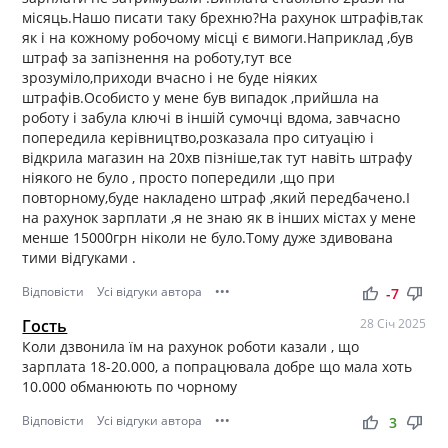
місяць.Нашо писати таку брехню?На рахунок штрафів,так
як і на кожному робочому місці є вимоги.Наприклад ,був
штраф за запізнення на роботу,тут все
зрозуміло,приходи вчасно і не буде ніяких
штрафів.Особисто у мене був випадок ,прийшла на
роботу і забула ключі в іншій сумочці вдома, завчасно
попередила керівництво,розказала про ситуацію і
відкрила магазин на 20хв пізніше,так тут навіть штрафу
ніякого не було , просто попередили ,що при
повторному,буде накладено штраф ,який передбачено.І
на рахунок зарплати ,я не знаю як в інших містах у мене
менше 15000грн ніколи не було.Тому дуже здивована
тими відгуками .
Відповісти
Усі відгуки автора
•••
thumb_up
thumb_down
-7
Гость
28 Січ 2025
Коли дзвонила їм на рахунок роботи казали , що
зарплата 18-20.000, а попрацювала добре що мала хоть
10.000 обманюють по чорному
Відповісти
Усі відгуки автора
•••
thumb_up
thumb_down
3