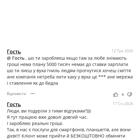
Гость
12 Тра 2026
@ Гость
, шо ти заробляєш якщо там за любе знімають
гроші нема плану 5000 тисяч немає до ставки зарплати
шо ти лиєш у вуха гниль людям прогнутися хочеш сміття
ане компанія нетреба лити каку у вуха це *** ане мережа
і ставлення як до бидла
Відповісти
•••
thumb_up
thumb_down
0
Гость
17 Січ 2026
Люди, ви подуріли з тими відгуками?)))
Я тут працюю вже доволі довгий час.
І заробляю реальні гроші.
Так, в нас є послуги для смартфонів, планшетів, але вони
дієві!!! Клієнт може прийти й БЕЗКОШТОВНО обміняти