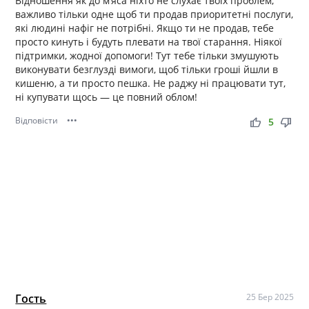
Відношення як до м’яса ніхто не слухає твоїх проблем,
важливо тільки одне щоб ти продав приоритетні послуги,
які людині нафіг не потрібні. Якщо ти не продав, тебе
просто кинуть і будуть плевати на твої старання. Ніякої
підтримки, жодної допомоги! Тут тебе тільки змушують
виконувати безглузді вимоги, щоб тільки гроші йшли в
кишеню, а ти просто пешка. Не раджу ні працювати тут,
ні купувати щось — це повний облом!
Відповісти
•••
thumb_up
thumb_down
5
Гость
25 Бер 2025