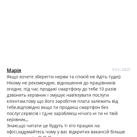
Марія
9 Січ 2025
Якщо хочете зберегти нерви та спокій не йдіть туди))
Нікому не рекомендую, відношення до працівників
огидне, під час продажі смартфону до тебе 10 разів
дзвонить керівник і змушує навʼязувати послуги
клієнтам,тому що його заробітня плата залежить від
тебе,відповідно якщо ти продаєш смартфон без
послуг,сервісів і тд,не заробляєш нічого ні ти ні твій
керівник,,,
Знаю,що читати це будуть ті хто працює на
офісі,задумайтесь чому у вас відкритих вакансій більше