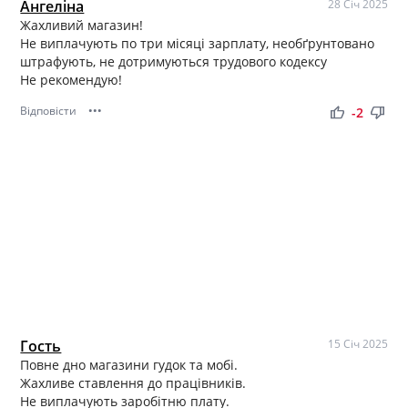
Ангеліна
28 Січ 2025
Жахливий магазин!
Не виплачують по три місяці зарплату, необґрунтовано
штрафують, не дотримуються трудового кодексу
Не рекомендую!
Відповісти
•••
thumb_up
thumb_down
-2
Гость
15 Січ 2025
Повне дно магазини гудок та мобі.
Жахливе ставлення до працівників.
Не виплачують заробітню плату.