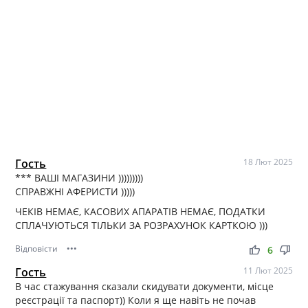
Гость
18 Лют 2025
*** ВАШІ МАГАЗИНИ )))))))))
СПРАВЖНІ АФЕРИСТИ )))))
ЧЕКІВ НЕМАЄ, КАСОВИХ АПАРАТІВ НЕМАЄ, ПОДАТКИ
СПЛАЧУЮТЬСЯ ТІЛЬКИ ЗА РОЗРАХУНОК КАРТКОЮ )))
Відповісти
•••
thumb_up
thumb_down
6
Гость
11 Лют 2025
В час стажування сказали скидувати документи, місце
реєстрації та паспорт)) Коли я ще навіть не почав