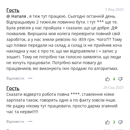
Гость
5 Вер 2025
@ Наталя
, я теж тут працюю. Сьогодні останній день.
Відпрацьовую 2 тижні,як повинно бути. І тут *** ще те.
Була ревізія у нас пройшла + сказали, що це добре. ДФ
похвалив. Вирішила моя колега перевірити повний свій
заробіток, а у нас зняли ревізію по -859 грн. Чого??? Тому
що плівки передали на склад, а склад їх не прийняв хоча
накладна у нас є про те, що ми відправляли і + запис у
зошиті. Тому не потрібно так голосно заявляти, що люди
не хочуть працювати. Потрібно мати повагу до
працівників, які виконують їхні продажі по алгоритмах.
Відповісти
•••
thumb_up
thumb_down
4
Гость
29 Сер 2025
Сказати відверто робота повна ****, ставлення ніяке
зарплата також, говорять одне а по факту зовсім інше.
Не раджу нікому тут працювати, просто дарма згаяний
час та нерви!!!!!
Відповісти
•••
thumb_up
thumb_down
3