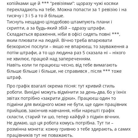
копійками ще й *** “ревізіями”: щоразу чужі косяки
перекладають на тебе. Можна попасти за 1 ревізію і на
тисячу і 3 і 5 а то й більше.
Тиснуть нещадно цілодобово штампують плани і
скрипти, а за будь-який збій – одразу штрафи.
Складається враження, ніби в офісі сидять повні ***,
яким плювати на людей. Вічно треба впарювати
безкорисні послуги – якшо не впарюєш, то зауваження а
потім штрафи, а то що людина раз 5 сказала ні – нікого
не хвилює, працюй над запереченням.
Навіть коли ти працюєш чесно, від тебе вимагають
більше більше і більше, не справився , після *** тоже
штраф.
Про графік взагалі окрема пісня: тут кривий стиль
роботи. Вихідні можуть відмінити за день-два, бо у їхніх
звітах потрібно «закрити дірки». Працюєш один то
підміни для вихідного може не бути, ще один працівник
прийшов, закінчив навчання, ніби нарешті графік
скласти, старий ти шо, тепер кайфуй з підмін вічних.
Не думаю, що ця робота комусь потрібна. Тут ти –
розмінна монета: кожну гривню з тебе здирають, а самих
працівників тут не поважають.