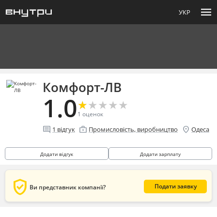
menu
УКР
Комфорт-ЛВ
1.0
★
★
★
★
★
★
★
★
★
★
1
оценок
comment
enterprise
location_on
1
відгук
Промисловість, виробництво
Одеса
Додати відгук
Додати зарплату
verified_user
Подати заявку
Ви представник компанії?