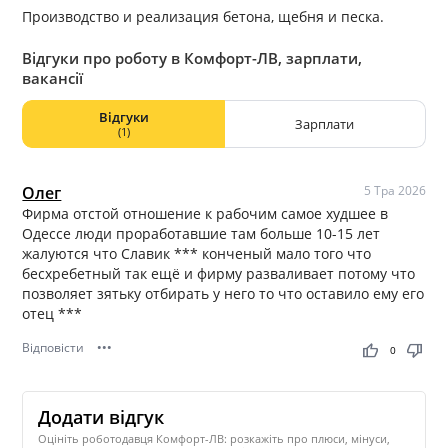
Производство и реализация бетона, щебня и песка.
Відгуки про роботу в Комфорт-ЛВ, зарплати,
вакансії
Відгуки
Зарплати
(1)
Олег
5 Тра 2026
Фирма отстой отношение к рабочим самое худшее в
Одессе люди проработавшие там больше 10-15 лет
жалуются что Славик *** конченый мало того что
бесхребетный так ещё и фирму разваливает потому что
позволяет зятьку отбирать у него то что оставило ему его
отец ***
Відповісти
•••
thumb_up
thumb_down
0
Додати відгук
Оцініть роботодавця Комфорт-ЛВ: розкажіть про плюси, мінуси,