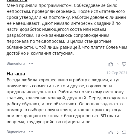
Меня приняли программистом. Собеседование было
непростым, проверяли серьезно. После испытательного
срока утвердили на постоянку. Работой доволен: лишней
не навешивают. Дают немало интересных заданий по
части доработок имеющегося софта или новым
разработкам. Также занимаюсь сопровождением
персонала по тех.вопросам. В целом стандартные
обязанности. С той лишь разницей, что платят более чем
достойно и компания статусная.
Відповісти
•••
thumb_up
thumb_down
0
Наташа
12 Сер 2021
Всегда любила хорошее вино и работу с людьми, а тут
получилось совместить и то и другое, в должности
продавца-консультанта. Работаем по четкому сменному
графику, коллектив молодой, дружный. Перед выходом на
работу обучают, и все объясняют. Основная задача это
помощь в выборе покупателям, и как же приятно, когда
они возвращаются снова с благодарностью. ЗП платят
вовремя, трудоустройство официальное.
Відповісти
•••
thumb_up
thumb_down
0