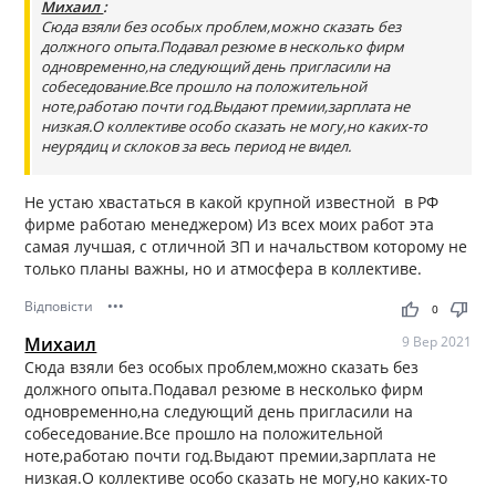
Михаил
:
Сюда взяли без особых проблем,можно сказать без
должного опыта.Подавал резюме в несколько фирм
одновременно,на следующий день пригласили на
собеседование.Все прошло на положительной
ноте,работаю почти год.Выдают премии,зарплата не
низкая.О коллективе особо сказать не могу,но каких-то
неурядиц и склоков за весь период не видел.
Не устаю хвастаться в какой крупной известной в РФ
фирме работаю менеджером) Из всех моих работ эта
самая лучшая, с отличной ЗП и начальством которому не
только планы важны, но и атмосфера в коллективе.
Відповісти
•••
thumb_up
thumb_down
0
Михаил
9 Вер 2021
Сюда взяли без особых проблем,можно сказать без
должного опыта.Подавал резюме в несколько фирм
одновременно,на следующий день пригласили на
собеседование.Все прошло на положительной
ноте,работаю почти год.Выдают премии,зарплата не
низкая.О коллективе особо сказать не могу,но каких-то