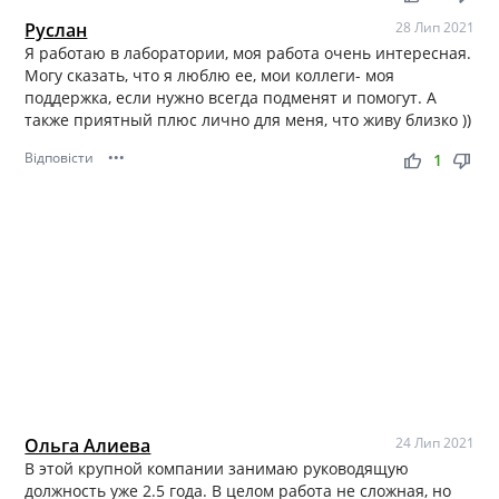
Руслан
28 Лип 2021
Я работаю в лаборатории, моя работа очень интересная.
Могу сказать, что я люблю ее, мои коллеги- моя
поддержка, если нужно всегда подменят и помогут. А
также приятный плюс лично для меня, что живу близко ))
Відповісти
•••
thumb_up
thumb_down
1
Ольга Алиева
24 Лип 2021
В этой крупной компании занимаю руководящую
должность уже 2.5 года. В целом работа не сложная, но