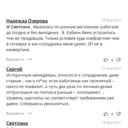
Надежда Озерова
26 Вер 2021
@ Светлана
, Мыкалась по разным магазинам, работала
до поздна и без выходных. В Кубань-Вино устроилась
тем же продавцом. Только условия куда комфортнее чем
в сетевухе и как сотрудника меня ценят, ЗП не в
конвертике.
Відповісти
•••
thumb_up
thumb_down
0
Сергей
21 Вер 2021
Истеричные менеджеры, относятся к сотрудникам, даже
старым – как к го*ну, если работаешь как проклятый –
никто не похвалит, а чуть два раза по личным делам
отпросишься на полчаса раньше – отказывают…
Уровень зарплаты не соответствует требованиям уже
давно. Собираюсь увольняться.
Відповісти
•••
thumb_up
thumb_down
0
Светлана
18 Вер 2021