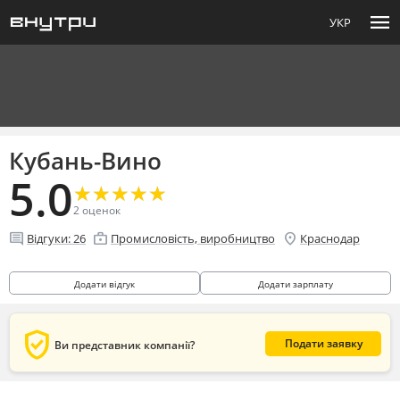
menu
УКР
Кубань-Вино
5.0
★
★
★
★
★
★
★
★
★
★
2
оценок
comment
enterprise
location_on
Відгуки:
26
Промисловість, виробництво
Краснодар
Додати відгук
Додати зарплату
verified_user
Подати заявку
Ви представник компанії?