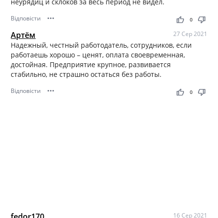
неурядиц и склоков за весь период не видел.
Відповісти
•••
thumb_up
thumb_down
0
Артём
27 Сер 2021
Надежный, честный работодатель, сотрудников, если
работаешь хорошо – ценят, оплата своевременная,
достойная. Предприятие крупное, развивается
стабильно, не страшно остаться без работы.
Відповісти
•••
thumb_up
thumb_down
0
fedor170
16 Сер 2021