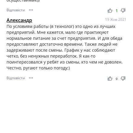
Відповісти
•••
thumb_up
thumb_down
1
Александр
19 Жов 2021
По условиям работы (я технолог) это одно из лучших
предприятий. Мне кажется, мало где практикуют
нормальное питание за счет предприятия. И для обеда
предоставляют достаточно времени. Также людей не
задерживают после смены. График у нас соблюдают
четко, без ненужных переработок. Я как-то
поинтересовался у ребят из смены, кто чем не доволен.
Честно, ругают только погоду;)
Відповісти
•••
thumb_up
thumb_down
0