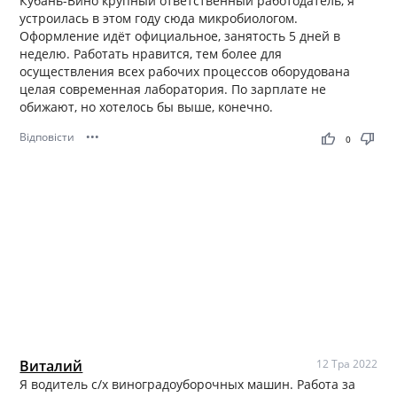
Кубань-Вино крупный ответственный работодатель, я
Штат — свыше 1000 человек. Среди них как
устроилась в этом году сюда микробиологом.
квалифицированные специалисты с многолетним
Оформление идёт официальное, занятость 5 дней в
опытом, так и молодые работники, которые стремятся
неделю. Работать нравится, тем более для
развивать и совершенствовать профессиональные
осуществления всех рабочих процессов оборудована
навыки.
целая современная лаборатория. По зарплате не
Соискатели могут заполнить заявку на сайте
обижают, но хотелось бы выше, конечно.
https://kuban-vino.ru/career/ или отправить резюме на
почту
tkachenkosa@kuban-vino.ru
. Отзывы сотрудников
Відповісти
•••
thumb_up
thumb_down
0
представлены ниже для ознакомления.
Виталий
12 Тра 2022
Я водитель с/х виноградоуборочных машин. Работа за