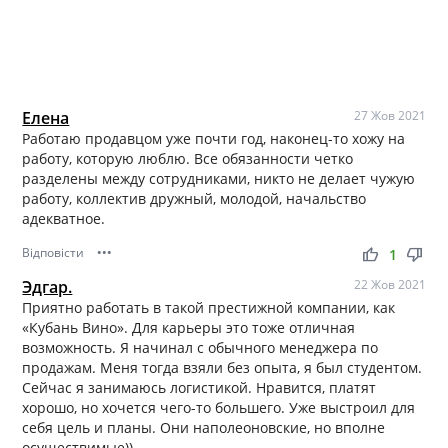
Елена
27 Жов 2021
Работаю продавцом уже почти год, наконец-то хожу на
работу, которую люблю. Все обязанности четко
разделены между сотрудниками, никто не делает чужую
работу, коллектив дружный, молодой, начальство
адекватное.
Відповісти
•••
thumb_up
thumb_down
1
Эдгар.
22 Жов 2021
Приятно работать в такой престижной компании, как
«Кубань Вино». Для карьеры это тоже отличная
возможность. Я начинал с обычного менеджера по
продажам. Меня тогда взяли без опыта, я был студентом.
Сейчас я занимаюсь логистикой. Нравится, платят
хорошо, но хочется чего-то большего. Уже выстроил для
себя цель и планы. Они наполеоновские, но вполне
осуществимые))