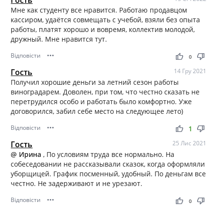
Мне как студенту все нравится. Работаю продавцом
кассиром, удаётся совмещать с учебой, взяли без опыта
работы, платят хорошо и вовремя, коллектив молодой,
дружный. Мне нравится тут.
Відповісти
•••
thumb_up
thumb_down
0
Гость
14 Гру 2021
Получил хорошие деньги за летний сезон работы
виноградарем. Доволен, при том, что честно сказать не
перетрудился особо и работать было комфортно. Уже
договорился, забил себе место на следующее лето)
Відповісти
•••
thumb_up
thumb_down
1
Гость
25 Лис 2021
@ Ирина
, По условиям труда все нормально. На
собеседовании не рассказывали сказок, когда оформляли
уборщицей. График посменный, удобный. По деньгам все
честно. Не задерживают и не урезают.
Відповісти
•••
thumb_up
thumb_down
0