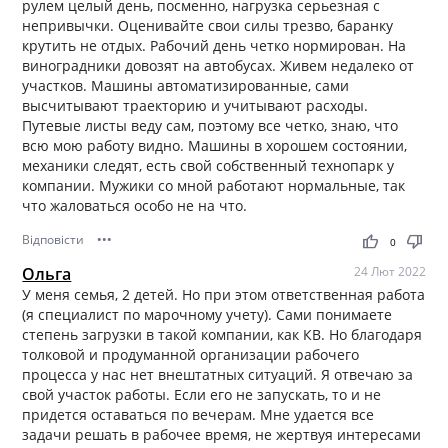
рулем целый день, посменно, нагрузка серьезная с
непривычки. Оценивайте свои силы трезво, баранку
крутить не отдых. Рабочий день четко нормирован. На
виноградники довозят на автобусах. Живем недалеко от
участков. Машины автоматизированные, сами
высчитывают траекторию и учитывают расходы.
Путевые листы веду сам, поэтому все четко, знаю, что
всю мою работу видно. Машины в хорошем состоянии,
механики следят, есть свой собственный технопарк у
компании. Мужики со мной работают нормальные, так
что жаловаться особо не на что.
Відповісти
•••
thumb_up
thumb_down
0
Ольга
24 Лют 2022
У меня семья, 2 детей. Но при этом ответственная работа
(я специалист по марочному учету). Сами понимаете
степень загрузки в такой компании, как КВ. Но благодаря
толковой и продуманной организации рабочего
процесса у нас нет внештатных ситуаций. Я отвечаю за
свой участок работы. Если его не запускать, то и не
придется оставаться по вечерам. Мне удается все
задачи решать в рабочее время, не жертвуя интересами