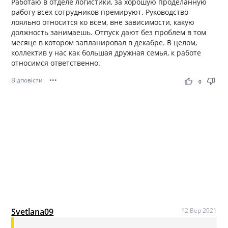
Работаю в отделе логистики, за хорошую проделанную
работу всех сотрудников премируют. Руководство
лояльно относится ко всем, вне зависимости, какую
должность занимаешь. Отпуск дают без проблем в том
месяце в котором запланировал в декабре. В целом,
коллектив у нас как большая дружная семья, к работе
относимся ответственно.
Відповісти
•••
thumb_up
thumb_down
0
Svetlana09
12 Вер 2021