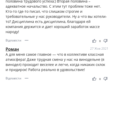
половина трудового успеха;) Вторая половина –
адекватное начальство. С этим тут проблем тоже нет.
Кто-то где-то писал, что слишком строгие и
требовательные у нас руководители. Ну а что вы хотели-
то? Дисциплина есть дисциплина, благодаря ей
компания держится и дает хороший заработок массе
народу!
Відповісти
•••
thumb_up
thumb_down
0
Роман
27 Жов 2021
А для меня самое главное — что в коллективе классная
атмосфера! Даже трудная смена у нас на винодельне (я
винодел) проходит веселее и легче, когда никаких склок
и придирок! Работа реально в удовольствие!
Відповісти
•••
thumb_up
thumb_down
0