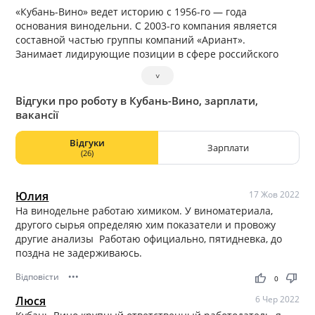
«Кубань-Вино» ведет историю с 1956-го — года
основания винодельни. С 2003-го компания является
составной частью группы компаний «Ариант».
Занимает лидирующие позиции в сфере российского
виноградарства и виноделия по следующим
˅
показателям:
общей площади виноградников, в т.ч. плодоносящих
Відгуки про роботу в Кубань-Вино, зарплати,
насаждений и саженцев;
вакансії
мощности питомника привитых саженцев;
совокупному сбору урожая;
Відгуки
Зарплати
производственным технологиям переработки сырья;
(26)
объему выпускаемых виноматериалов и бутилированной
продукции.
Это удовлетворяет потребности отечественного
Юлия
17 Жов 2022
потребителя и позволяет наращивать экспорт в другие
На винодельне работаю химиком. У виноматериала,
страны.
другого сырья определяю хим показатели и провожу
Среди основных активов — 3 крупных винодельческих
другие анализы Работаю официально, пятидневка, до
центра (г. Темрюк, ст. Тамань и ст. Старотитаровская),
поздна не задерживаюсь.
официальные представительства в Москве, Санкт-
Відповісти
•••
thumb_up
thumb_down
Петербурге, Краснодаре, Челябинске и Екатеринбурге, а
0
также сотни территориальных дистрибьюторов во всех
Люся
6 Чер 2022
регионах России.