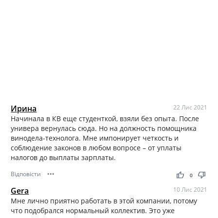
Ирина
22 Лис 2021
Начинала в КВ еще студенткой, взяли без опыта. После
универа вернулась сюда. Но на должность помощника
винодела-технолога. Мне импонирует четкость и
соблюдение законов в любом вопросе – от уплаты
налогов до выплаты зарплаты.
Відповісти
•••
thumb_up
thumb_down
0
Gera
10 Лис 2021
Мне лично приятно работать в этой компании, потому
что подобрался нормальный коллектив. Это уже