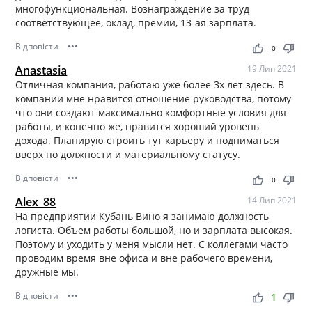
многофункциональная. Вознаграждение за труд
соответствующее, оклад, премии, 13-ая зарплата.
Відповісти
•••
thumb_up
thumb_down
0
Anastasia
19 Лип 2021
Отличная компания, работаю уже более 3х лет здесь. В
компании мне нравится отношение руководства, потому
что они создают максимально комфортные условия для
работы, и конечно же, нравится хороший уровень
дохода. Планирую строить тут карьеру и подниматься
вверх по должности и материальному статусу.
Відповісти
•••
thumb_up
thumb_down
0
Alex_88
14 Лип 2021
На предприятии Кубань Вино я занимаю должность
логиста. Объем работы большой, но и зарплата высокая.
Поэтому и уходить у меня мысли нет. С коллегами часто
проводим время вне офиса и вне рабочего времени,
дружные мы.
Відповісти
•••
thumb_up
thumb_down
1