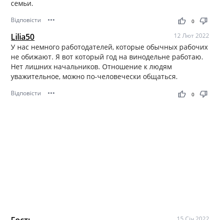
семьи.
Відповісти
•••
thumb_up
thumb_down
0
Lilia50
12 Лют 2022
У нас немного работодателей, которые обычных рабочих
не обижают. Я вот который год на винодельне работаю.
Нет лишних начальников. Отношение к людям
уважительное, можно по-человечески общаться.
Відповісти
•••
thumb_up
thumb_down
0
Гость
15 Січ 2022