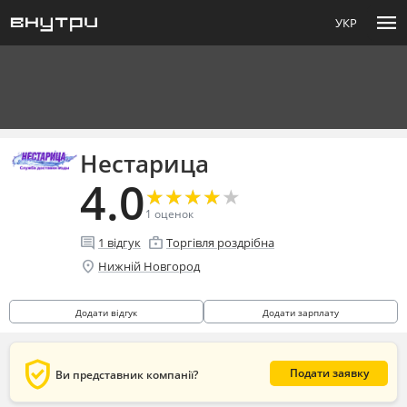
menu
УКР
Нестарица
4.0
★
★
★
★
★
★
★
★
★
★
1
оценок
comment
enterprise
1
відгук
Торгівля роздрібна
location_on
Нижній Новгород
Додати відгук
Додати зарплату
verified_user
Подати заявку
Ви представник компанії?