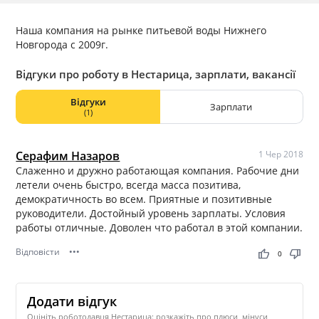
Наша компания на рынке питьевой воды Нижнего
Новгорода с 2009г.
Відгуки про роботу в Нестарица, зарплати, вакансії
Відгуки
Зарплати
(1)
Серафим Назаров
1 Чер 2018
Слаженно и дружно работающая компания. Рабочие дни
летели очень быстро, всегда масса позитива,
демократичность во всем. Приятные и позитивные
руководители. Достойный уровень зарплаты. Условия
работы отличные. Доволен что работал в этой компании.
Відповісти
•••
thumb_up
thumb_down
0
Додати відгук
Оцініть роботодавця Нестарица: розкажіть про плюси, мінуси,