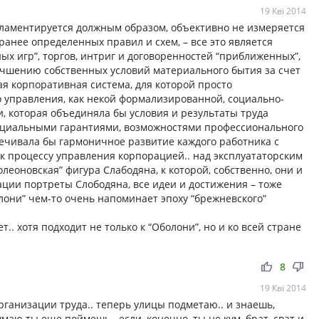
19 Кві 2014
гламентируется должным образом, объективно не измеряется
ранее определенных правил и схем, – все это является
х игр”, торгов, интриг и договоренностей “приближенных”,
учшению собственных условий материального бытия за счет
ная корпоративная система, для которой просто
 управления, как некой формализированной, социально-
, которая объединяла бы условия и результаты труда
социальными гарантиями, возможностями профессионального
печивала бы гармоничное развитие каждого работника с
к процессу управления корпорацией.. над эксплуататорским
еоновская” фигура Слабодяна, к которой, собственно, они и
ции портреты Слободяна, все идеи и достижения – тоже
лони” чем-то очень напоминает эпоху “брежневского”
т.. хотя подходит не только к “Оболони”, но и ко всей стране
thumb_up
thumb_down
8
19 Кві 2014
 организации труда.. теперь улицы подметаю.. и знаешь,
умаю ты еще поймешь.. если, конечно, ты не кум, брат, сват и