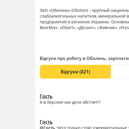
ЗАО «Оболонь» (Obolon) – крупный национа
слабоалкогольных напитков, минеральной во
предприятий в регионах Украины. Основные
BeerMix», «Zibert», «Десант», «Живчик», «Fr
страны мира.
Відгуки про роботу в Оболонь, зарплати,
Відгуки
(821)
Гость
А в Херсоне как дела обстоят!?
Гость
@Гость
, Чего только стоят ежеквартальные