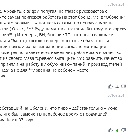
8 Лют 2014
А ходить, с видом попугая, на глазах руководства с
- то зачем приперся работать на этот бренд??? Я в “Оболони”
в – это реалии…. А вот весь о “ВОЙ” по поводу сняли на
гли ( Оо – я, *** буду, памятник поставил бы тому, кто хореку
ил!!!! ) И теперь , ВЫ, бывшие ТП , которые сваливали с
ли и “баста”), косили свои должностные обязанности,
при полном их не выполнении согласно мотивации,
идометры поливаете всех нынешних работников и качество
т из своего глаза “бревно” вытащить ??? Сравнить качество
 приняли на работу в любую из компаний- производителей –
ренда” а не для **лования на рабочем месте.
ния…….
thumb_up
thumb_down
-4
6 Лют 2014
аботавший на Оболони, что пиво – действительно – моча
ну, что был замечен в нерабочее время с продукцией
я. Как в 37 году.
thumb_up
thumb_down
4