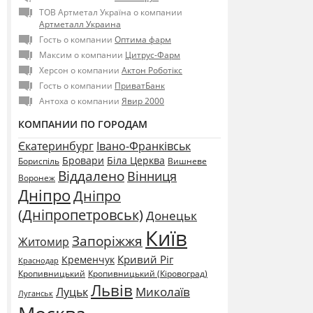
ТОВ Артметал Україна о компании
Артметалл Украина
Гость о компании
Оптима фарм
Максим о компании
Цитрус-Фарм
Херсон о компании
Актон Роботікс
Гость о компании
ПриватБанк
Антоха о компании
Явир 2000
КОМПАНИИ ПО ГОРОДАМ
Єкатеринбург
Івано-Франківськ
Бровари
Біла Церква
Бориспіль
Вишневе
Віддалено
Вінниця
Воронеж
Дніпро
Дніпро
(Дніпропетровськ)
Донецьк
Київ
Запоріжжя
Житомир
Кривий Ріг
Кременчук
Краснодар
Кропивницький
Кропивницький (Кіровоград)
Львів
Миколаїв
Луцьк
Луганськ