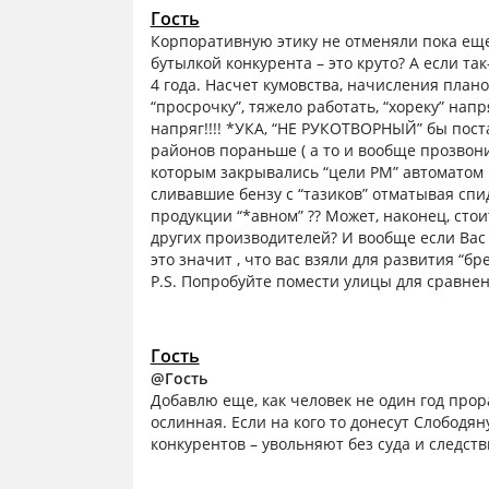
Гость
Корпоративную этику не отменяли пока еще. 
бутылкой конкурента – это круто? А если так
4 года. Насчет кумовства, начисления плано
“просрочку”, тяжело работать, “хореку” напря
напряг!!!! *УКА, “НЕ РУКОТВОРНЫЙ” бы постав
районов пораньше ( а то и вообще прозвони
которым закрывались “цели РМ” автоматом 
сливавшие бензу с “тазиков” отматывая сп
продукции “*авном” ?? Может, наконец, стои
других производителей? И вообще если Вас
это значит , что вас взяли для развития “б
P.S. Попробуйте помести улицы для сравне
Гость
@Гость
Добавлю еще, как человек не один год прор
ослинная. Если на кого то донесут Слободя
конкурентов – увольняют без суда и следстви