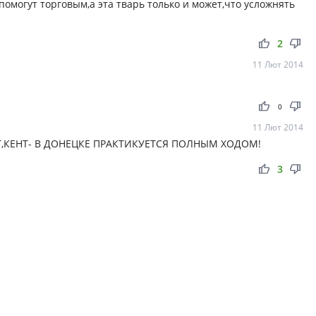
омогут торговым,а эта тварь только и может,что усложнять
thumb_up
thumb_down
2
11 Лют 2014
thumb_up
thumb_down
0
11 Лют 2014
,СВЕТ,КЕНТ- В ДОНЕЦКЕ ПРАКТИКУЕТСЯ ПОЛНЫМ ХОДОМ!
thumb_up
thumb_down
3