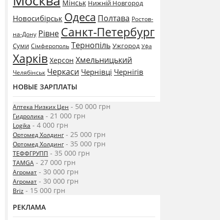
Москва
Мінськ
Нижній Новгород
Одеса
Полтава
Новосибірськ
Ростов-
Санкт-Петербург
Рівне
на-Дону
Тернопіль
Суми
Ужгород
Сімферополь
Уфа
Харків
Хмельницький
Херсон
Черкаси
Чернівці
Чернігів
Челябінськ
НОВЫЕ ЗАРПЛАТЫ
- 50 000 грн
Аптека Низких Цен
- 21 000 грн
Гидролика
- 4 000 грн
Logika
- 25 000 грн
Ортомед Холдинг
- 35 000 грн
Ортомед Холдинг
- 35 000 грн
ТЕФФГРУПП
- 27 000 грн
TAMGA
- 30 000 грн
Агромат
- 30 000 грн
Агромат
- 15 000 грн
Briz
РЕКЛАМА