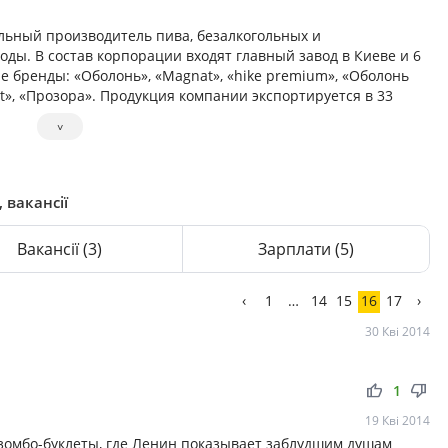
льный производитель пива, безалкогольных и
ды. В состав корпорации входят главный завод в Киеве и 6
 бренды: «Оболонь», «Magnat», «hike premium», «Оболонь
est», «Прозора». Продукция компании экспортируется в 33
˅
 вакансії
Вакансії
(3)
Зарплати
(5)
‹
1
…
14
15
16
17
›
30 Кві 2014
thumb_up
thumb_down
1
19 Кві 2014
 зомбо-буклеты, где Ленин показывает заблудшим душам