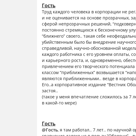
Гость
Труд каждого человека в корпорации не ре
и не оценивается на основе прозрачных, за
сферой непрозрачных решений, “подковерны
постоянно стремящихся к бесконечному ул
“ближнего” своего.. такая себе неофеодаль
убийственным было бы внедрение научного
справедливой, научно-обоснованной модели
каждого работника с его уровнем оплаты, 
и карьерного роста, и, одновременно, обес
привлечением его творческого потенциала 
классом “приближенных” возвышается “напол
являются приближенными.. везде в корпора
Его..а корпоративное издание “Вестник Обо
застоя..
(такое у меня впечатление сложилось за 7 ле
в какой-то мере)
Гость
@Гость
, я там работал.. 7 лет.. по научной
сравнение далеко не в пользу “Оболони”.. д