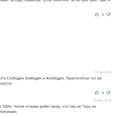
thumb_up
thumb_down
5
19 Кві 2014
 что Слободян Злободян и Жлободян. Практически тот же
зость!
thumb_up
thumb_down
4
20 Бер 2014
 100%. Читая отзывы ребят вижу, что там не *ера не
с понимаю.