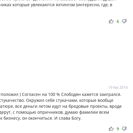
чиках которые увлекаются яхтингом (интересно, где, в
thumb_up
thumb_down
6
19 Кві 2014
т положил ) Согласен на 100 % Слободян кажется заигрался.
стукачество. Окружил себя стукачами, которые вообще
иатюре, все деньги летом идут на бредовые проекты, вроде
 дерут, с помощью опричников, думаю фамилии всем
к бизнесу, он окончиться. И слава Богу.
thumb_up
thumb_down
9