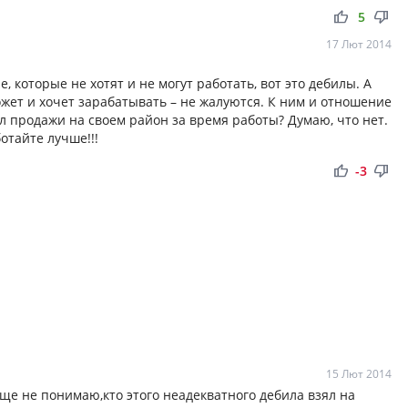
thumb_up
thumb_down
5
17 Лют 2014
, которые не хотят и не могут работать, вот это дебилы. А
ожет и хочет зарабатывать – не жалуются. К ним и отношение
л продажи на своем район за время работы? Думаю, что нет.
отайте лучше!!!
thumb_up
thumb_down
-3
15 Лют 2014
е не понимаю,кто этого неадекватного дебила взял на