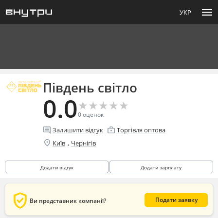
menu
УКР
Південь світло
0.0
★
★
★
★
★
★
★
★
★
★
0
оценок
comment
enterprise
Залишити відгук
Торгівля оптова
location_on
,
Київ
Чернігів
Додати відгук
Додати зарплату
verified_user
Подати заявку
Ви представник компанії?