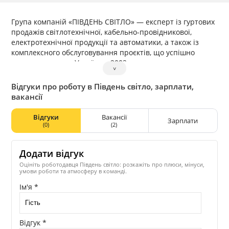
Група компаній «ПІВДЕНЬ СВІТЛО» — експерт із гуртових
продажів світлотехнічної, кабельно-провідникової,
електротехнічної продукції та автоматики, а також із
комплексного обслуговування проєктів, що успішно
працює на ринку України з 2002 року.
˅
Міciя компанії
Об’єднання виробників електротехнічної продукції та
Відгуки про роботу в Південь світло, зарплати,
кінцевого споживача, з метою налагодження тісних
вакансії
взаємовигідних відносин і формування єдиного
професійного простору фахівців галузі.
Відгуки
Вакансії
Зарплати
Що ми пропонуємо?
(0)
(2)
Власне виробництво світлотехнічної продукції.
Комплексне обслуговування проєктів: аудит, виконання
Додати відгук
проєктної документації, добір і постачання матеріалів,
виконання електромонтажних та електротехнічних робіт
Оцініть роботодавця Південь світло: розкажіть про плюси, мінуси,
умови роботи та атмосферу в команді.
під ключ.
Проєктування, виробництво та випробування
Ім'я *
електрощитового обладнання.
Продаж світлотехнічної продукції.
Продаж кабельно-провідникової продукції.
Відгук *
Продаж електротехнічної продукції.