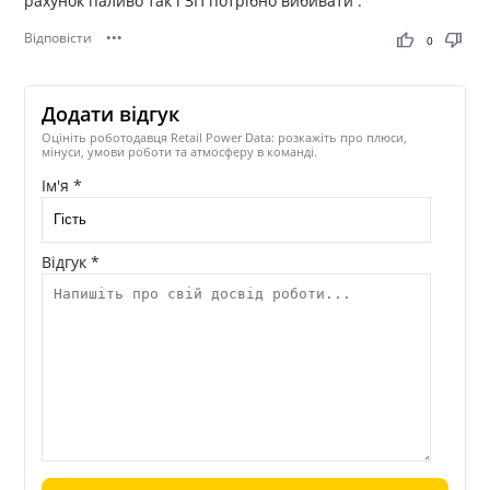
рахунок паливо так і ЗП потрібно вибивати .
Відповісти
•••
thumb_up
thumb_down
0
Додати відгук
Оцініть роботодавця Retail Power Data: розкажіть про плюси,
мінуси, умови роботи та атмосферу в команді.
Ім'я *
Відгук *