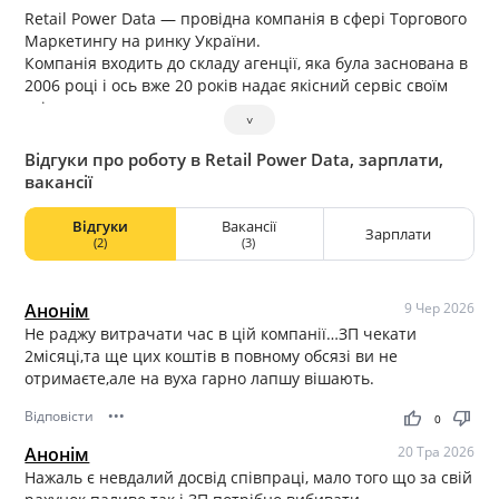
Retail Power Data — провідна компанія в сфері Торгового
Маркетингу на ринку України.
Компанія входить до складу агенції, яка була заснована в
2006 році і ось вже 20 років надає якісний сервіс своїм
клієнтам.
˅
Ми працювали та працюємо з кращими міжнародними
та національними компаніями, такими як — L’oreal,
Відгуки про роботу в Retail Power Data, зарплати,
Beiersdorf, Bacardi Martini, Phillip Morris Ukraine, Red Bull,
вакансії
Nestle, PepsiCo, Kernel, Unilever і вдячні їм за довіру і віру
в нас протягом багатьох років спільної роботи.
Відгуки
Вакансії
Зарплати
(2)
(3)
Анонім
9 Чер 2026
Не раджу витрачати час в цій компанії…ЗП чекати
2місяці,та ще цих коштів в повному обсязі ви не
отримаєте,але на вуха гарно лапшу вішають.
Відповісти
•••
thumb_up
thumb_down
0
Анонім
20 Тра 2026
Нажаль є невдалий досвід співпраці, мало того що за свій