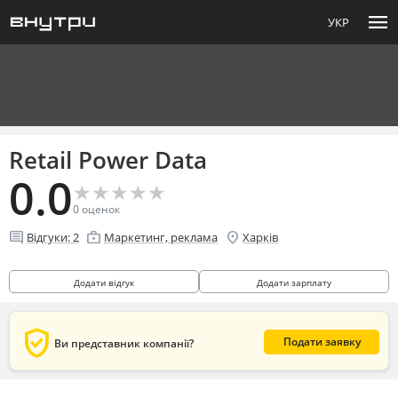
menu
УКР
Retail Power Data
0.0
★
★
★
★
★
★
★
★
★
★
0
оценок
comment
enterprise
location_on
Відгуки:
2
Маркетинг, реклама
Харків
Додати відгук
Додати зарплату
verified_user
Подати заявку
Ви представник компанії?