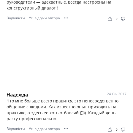
руководители — адекватные, всегда настроены на
конструктивный диалог !
Відповісти
Усі відгуки автора
•••
thumb_up
thumb_down
0
Надежда
24 Січ 2017
Что мне больше всего нравится, это непосредственно
общение с людьми. Как известно опыт приходить на
практике, а здесь ее хоть отбавляй ))))). Каждый день
расту профессионально.
Відповісти
Усі відгуки автора
•••
thumb_up
thumb_down
0