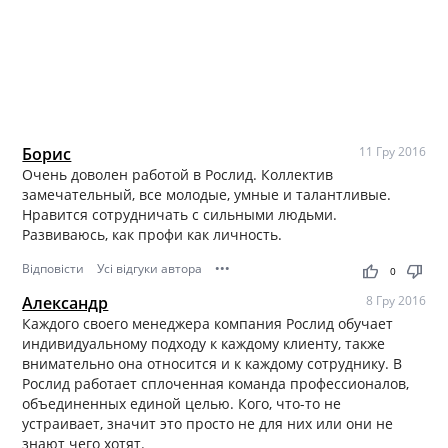
Борис
11 Гру 2016
Очень доволен работой в Рослид. Коллектив
замечательный, все молодые, умные и талантливые.
Нравится сотрудничать с сильными людьми.
Развиваюсь, как профи как личность.
Відповісти
Усі відгуки автора
•••
thumb_up
thumb_down
0
Александр
8 Гру 2016
Каждого своего менеджера компания Рослид обучает
индивидуальному подходу к каждому клиенту, также
внимательно она относится и к каждому сотруднику. В
Рослид работает сплоченная команда профессионалов,
объединенных единой целью. Кого, что-то не
устраивает, значит это просто не для них или они не
знают чего хотят.