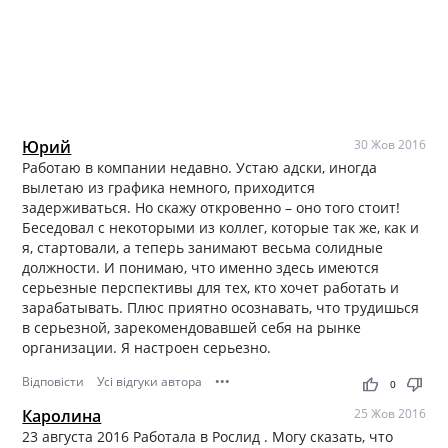
Юрий
30 Жов 2016
Работаю в компании недавно. Устаю адски, иногда
вылетаю из графика немного, приходится
задерживаться. Но скажу откровенно – оно того стоит!
Беседовал с некоторыми из коллег, которые так же, как и
я, стартовали, а теперь занимают весьма солидные
должности. И понимаю, что именно здесь имеются
серьезные перспективы для тех, кто хочет работать и
зарабатывать. Плюс приятно осознавать, что трудишься
в серьезной, зарекомендовавшей себя на рынке
организации. Я настроен серьезно.
Відповісти
Усі відгуки автора
•••
thumb_up
thumb_down
0
Каролина
25 Жов 2016
23 августа 2016 Работала в Рослид . Могу сказать, что