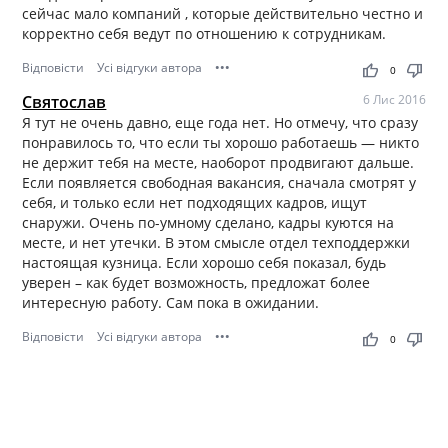
сейчас мало компаний , которые действительно честно и
корректно себя ведут по отношению к сотрудникам.
Відповісти
Усі відгуки автора
•••
thumb_up
thumb_down
0
Святослав
6 Лис 2016
Я тут не очень давно, еще года нет. Но отмечу, что сразу
понравилось то, что если ты хорошо работаешь — никто
не держит тебя на месте, наоборот продвигают дальше.
Если появляется свободная вакансия, сначала смотрят у
себя, и только если нет подходящих кадров, ищут
снаружи. Очень по-умному сделано, кадры куются на
месте, и нет утечки. В этом смысле отдел техподдержки
настоящая кузница. Если хорошо себя показал, будь
уверен – как будет возможность, предложат более
интересную работу. Сам пока в ожидании.
Відповісти
Усі відгуки автора
•••
thumb_up
thumb_down
0