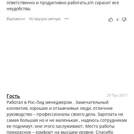
ответственно и продуктивно работать,з/п скрасит все
неудобства.
Відповісти
Усі відгуки автора
•••
thumb_up
thumb_down
0
Гость
29 Тра 2017
Работал в Рос-Лид менеджером . Замечательный
коллектив, хорошие и отзывчивые люди, отличное
руководство – профессионалы своего дела. Зарплата не
самая большая но и не маленькая , надеюсь сотрудникам
ее поднимут, они этого заслуживают. Место работы
прекрасное – комфорт на высшем уровне. Спасибо