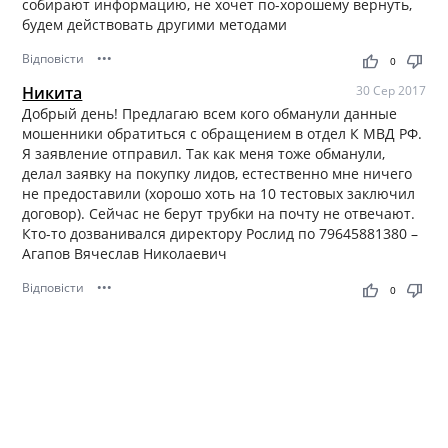
собирают информацию, не хочет по-хорошему вернуть,
будем действовать другими методами
Відповісти
•••
thumb_up
thumb_down
0
Никита
30 Сер 2017
Добрый день! Предлагаю всем кого обманули данные
мошенники обратиться с обращением в отдел К МВД РФ.
Я заявление отправил. Так как меня тоже обманули,
делал заявку на покупку лидов, естественно мне ничего
не предоставили (хорошо хоть на 10 тестовых заключил
договор). Сейчас не берут трубки на почту не отвечают.
Кто-то дозванивался директору Рослид по 79645881380 –
Агапов Вячеслав Николаевич
Відповісти
•••
thumb_up
thumb_down
0