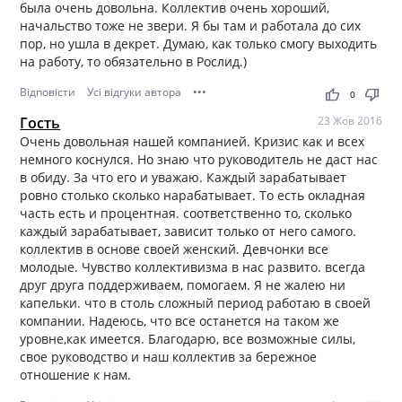
была очень довольна. Коллектив очень хороший,
начальство тоже не звери. Я бы там и работала до сих
пор, но ушла в декрет. Думаю, как только смогу выходить
на работу, то обязательно в Рослид.)
Відповісти
Усі відгуки автора
•••
thumb_up
thumb_down
0
Гость
23 Жов 2016
Очень довольная нашей компанией. Кризис как и всех
немного коснулся. Но знаю что руководитель не даст нас
в обиду. За что его и уважаю. Каждый зарабатывает
ровно столько сколько нарабатывает. То есть окладная
часть есть и процентная. соответственно то, сколько
каждый зарабатывает, зависит только от него самого.
коллектив в основе своей женский. Девчонки все
молодые. Чувство коллективизма в нас развито. всегда
друг друга поддерживаем, помогаем. Я не жалею ни
капельки. что в столь сложный период работаю в своей
компании. Надеюсь, что все останется на таком же
уровне,как имеется. Благодарю, все возможные силы,
свое руководство и наш коллектив за бережное
отношение к нам.