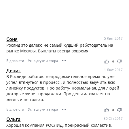
Соня
5 Лют 2017
Рослид это далеко не самый худший работодатель на
рынке Москвы. Выплаты всегда вовремя.
Відповісти
Усі відгуки автора
•••
thumb_up
thumb_down
0
Денис
1 Лют 2017
В Рослиде работаю непродолжительное время но уже
успел втянуться в процесс , и полностью выучить всю
линейку продуктов. Про работу- нормальная, для людей
,которые живет продажами. Про деньги- хватает на
жизнь и не только.
Відповісти
Усі відгуки автора
•••
thumb_up
thumb_down
0
Ольга
30 Січ 2017
Хорошая компания РОСЛИД, прекрасный коллектив,