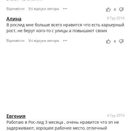
Відповісти
Усі відгуки автора
•••
thumb_up
thumb_down
0
Алина
8 Гру 2016
В рослид мне больше всего нравится что есть карьерный
рост, не берут кого-то с улицы а повышают своих
Відповісти
Усі відгуки автора
•••
thumb_up
thumb_down
0
Евгения
4 Гру 2016
Работаю в Рос-лид 3 месяца , очень нравится что зп не
задерживают, хорошее рабочее место, отличный