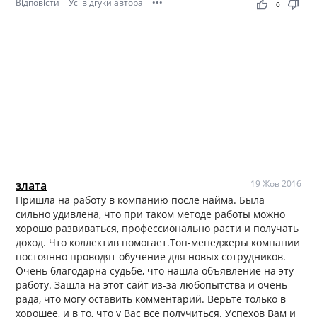
Відповісти
Усі відгуки автора
•••
thumb_up
thumb_down
0
злата
19 Жов 2016
Пришла на работу в компанию после найма. Была
сильно удивлена, что при таком методе работы можно
хорошо развиваться, профессионально расти и получать
доход. Что коллектив помогает.Топ-менеджеры компании
постоянно проводят обучение для новых сотрудников.
Очень благодарна судьбе, что нашла объявление на эту
работу. Зашла на этот сайт из-за любопытства и очень
рада, что могу оставить комментарий. Верьте только в
хорошее, и в то, что у Вас все получиться. Успехов Вам и