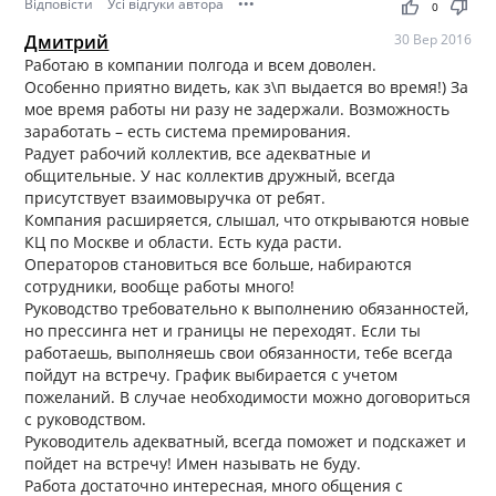
Відповісти
Усі відгуки автора
•••
thumb_up
thumb_down
0
Дмитрий
30 Вер 2016
Работаю в компании полгода и всем доволен.
Особенно приятно видеть, как з\п выдается во время!) За
мое время работы ни разу не задержали. Возможность
заработать – есть система премирования.
Радует рабочий коллектив, все адекватные и
общительные. У нас коллектив дружный, всегда
присутствует взаимовыручка от ребят.
Компания расширяется, слышал, что открываются новые
КЦ по Москве и области. Есть куда расти.
Операторов становиться все больше, набираются
сотрудники, вообще работы много!
Руководство требовательно к выполнению обязанностей,
но прессинга нет и границы не переходят. Если ты
работаешь, выполняешь свои обязанности, тебе всегда
пойдут на встречу. График выбирается с учетом
пожеланий. В случае необходимости можно договориться
с руководством.
Руководитель адекватный, всегда поможет и подскажет и
пойдет на встречу! Имен называть не буду.
Работа достаточно интересная, много общения с