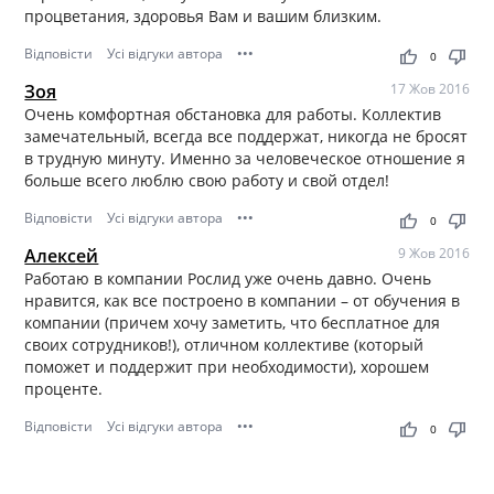
процветания, здоровья Вам и вашим близким.
Відповісти
Усі відгуки автора
•••
thumb_up
thumb_down
0
Зоя
17 Жов 2016
Oчень комфортная обстановка для работы. Коллектив
замечательный, всегда все поддержат, никогда не бросят
в трудную минуту. Именно за человеческое отношение я
больше всего люблю свою работу и свой отдел!
Відповісти
Усі відгуки автора
•••
thumb_up
thumb_down
0
Алексей
9 Жов 2016
Работаю в компании Рослид уже очень давно. Очень
нравится, как все построено в компании – от обучения в
компании (причем хочу заметить, что бесплатное для
своих сотрудников!), отличном коллективе (который
поможет и поддержит при необходимости), хорошем
проценте.
Відповісти
Усі відгуки автора
•••
thumb_up
thumb_down
0