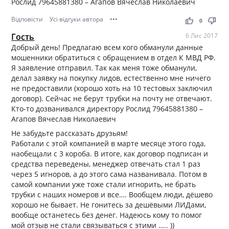
Рослид 79645881380 – Агапов Вячеслав Николаевич
Відповісти
Усі відгуки автора
•••
thumb_up
thumb_down
0
Гость
6 Лис 2017
Добрый день! Предлагаю всем кого обманули данные
мошенники обратиться с обращением в отдел К МВД РФ.
Я заявление отправил. Так как меня тоже обманули,
делал заявку на покупку лидов, естественно мне ничего
не предоставили (хорошо хоть на 10 тестовых заключил
договор). Сейчас не берут трубки на почту не отвечают.
Кто-то дозванивался директору Рослид 79645881380 –
Агапов Вячеслав Николаевич
Не забудьте рассказать друзьям!
Работали с этой компанией в марте месяце этого года,
наобещали с 3 короба. В итоге, как договор подписан и
средства переведены, менеджер отвечать стал 1 раз
через 5 игноров, а до этого сама названивала. Потом в
самой компании уже тоже стали игнорить, не брать
трубки с наших номеров и все…. Вообщем люди, дёшево
хорошо не бывает. Не гонитесь за дешёвыми ЛИДами,
вообще останетесь без денег. Надеюсь кому то помог
мой отзыв не стали связываться с этими ….. ))