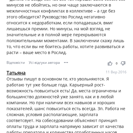
минусов не обойтись, но они чаще заключаются в
межличностных конфликтах в коллективе – а где без
этого обходится? Руководство Рослид негативно
относится к недоработкам, если попадаешься, вмиг
лишаешься премии. Но минусы, на мой взгляд, не
значительные и в полной мере перекрываются
положительными моментами. В заключении скажу лишь
то, что если вы не боитесь работы, хотите развиваться и
расти – ваше место в Рослид.
Відповісти
Усі відгуки автора
•••
thumb_up
thumb_down
0
Татьяна
11 Вер 2016
Отзывы пишут в основном те, кто увольняются. Я
работаю тут уже больше года. Карьерный рост-
возможность повыситься есть! Да, места ограничены и
большинство должностей уже занято, как и в любой
компании. Но при наличии всех навыков и хороших
показателей, шанс повыситься есть всегда. Зп. Работа не
сложная, условия располагающие, зарплата
соответсвует. На собеседовании объясняют принцип
оплаты труда и зарплата напрямую зависит от качества
работы оператора и количества отработанных часов.