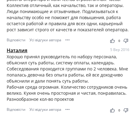
Коллектив отличный, как начальство, так и операторы.
Люди понимающие и отзывчивые. Подлизываться к
начальству особо не поможет для повышения, работа
остается работой и правила для всех одни, карьерный
рост зависит строго от качеств и показателей оператора.
Відповісти
Усі відгуки автора
•••
thumb_up
thumb_down
0
Наталия
5 Вер 2016
Хорошо принял руководитель по набору персонала,
объяснил суть работы, систему оплаты, календарь.
Собеседования проходится группами по 2 человека. Мне
попалась девочка без опыта работы, ей все доходчиво
объяснили и дали понять суть работы.
Рабочая среда огромная. Количество сотрудников очень
велико. Кухня очень просторная и чистая, понравилась.
Разнообразное кол-во проектов
Відповісти
Усі відгуки автора
•••
thumb_up
thumb_down
0