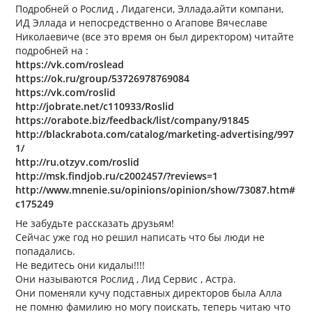
Подробней о Рослид , Лидагенси, Эллада,айти компани,
ИД Эллада и непосредственно о Агапове Вячеславе
Николаевиче (все это время он был директором) читайте
подробней на :
https://vk.com/roslead
https://ok.ru/group/53726978769084
https://vk.com/roslid
http://jobrate.net/c110933/Roslid
https://orabote.biz/feedback/list/company/91845
http://blackrabota.com/catalog/marketing-advertising/997
1/
http://ru.otzyv.com/roslid
http://msk.findjob.ru/c2002457/?reviews=1
http://www.mnenie.su/opinions/opinion/show/73087.htm#
c175249
Не забудьте рассказать друзьям!
Сейчас уже год но решил написать что бы люди не
попадались.
Не ведитесь они кидалы!!!!
Они называются Рослид , Лид Сервис , Астра.
Они поменяли кучу подставных директоров была Алла
не помню фамилию но могу поискать, теперь читаю что