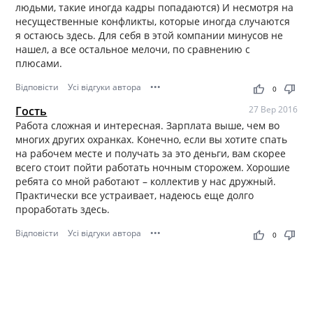
людьми, такие иногда кадры попадаются) И несмотря на
несущественные конфликты, которые иногда случаются
я остаюсь здесь. Для себя в этой компании минусов не
нашел, а все остальное мелочи, по сравнению с
плюсами.
Відповісти
Усі відгуки автора
•••
thumb_up
thumb_down
0
Гость
27 Вер 2016
Работа сложная и интересная. Зарплата выше, чем во
многих других охранках. Конечно, если вы хотите спать
на рабочем месте и получать за это деньги, вам скорее
всего стоит пойти работать ночным сторожем. Хорошие
ребята со мной работают – коллектив у нас дружный.
Практически все устраивает, надеюсь еще долго
проработать здесь.
Відповісти
Усі відгуки автора
•••
thumb_up
thumb_down
0