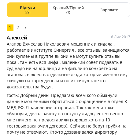
эффективно расходуем время и ресурсы, пользуемся
Відгуки
Кращий/Гірший
Зарплати
самыми современными технологиями и тщательно
(72)
(1)
обучаем свой персонал. Почему РосЛид? Поменяйте ход
своих мыслей, измените свою жизнь, усовершенствуйте
1
2
›
свой бизнес. Мы рады, что можем предложить нашим
клиентам возможности быстрого роста и увеличения
Алексей
6 Лис 2017
продаж. РосЛид обеспечивает бизнес не только новыми
Агапов Вячеслав Николаевич мошенник и кидала ,
клиентами, но и новыми связями, новыми рынками
работает в институте Синергия , все отзывы зачищаются
сбыта, новыми совместными проектами. Вам не нужен
они куплены в группе вк они не могут купить отзывы
огромный отдел продаж, контроль качества и
пока , там есть вся инфа , маленький совет подавать в
управление персоналом, затраты на аренду. Работая с
суд надо не на юр.лицо а на физ.лицо конкретно на
нами, вы сразу получаете заинтересованных клиентов.
агапова , в вк есть отдельные люди которые именно ему
Мы не стремимся предоставить ограниченное
скинули на карту деньги и он их кинул так что
предложение. У нас в запасе еще много интересных
доказательства будут.
идей для наших друзей, присоединяйтесь!
гость: Добрый день! Предлагаю всем кого обманули
данные мошенники обратиться с обращением в отдел К
МВД РФ. Я заявление отправил. Так как меня тоже
обманули, делал заявку на покупку лидов, естественно
мне ничего не предоставили (хорошо хоть на 10
тестовых заключил договор). Сейчас не берут трубки на
почту не отвечают. Кто-то дозванивался директору