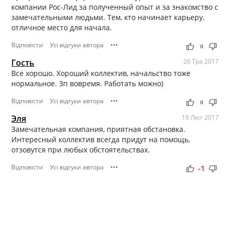
компании Рос-Лид за полученный опыт и за знакомство с
замечательными людьми. Тем, кто начинает карьеру,
отличное место для начала.
Відповісти
Усі відгуки автора
•••
thumb_up
thumb_down
0
Гость
26 Тра 2017
Все хорошо. Хороший коллектив, начальство тоже
нормальное. Зп вовремя. Работать можно)
Відповісти
Усі відгуки автора
•••
thumb_up
thumb_down
0
Эля
19 Лют 2017
Замечательная компания, приятная обстановка.
Интересный коллектив всегда придут на помощь,
отзовутся при любых обстоятельствах.
Відповісти
Усі відгуки автора
•••
thumb_up
thumb_down
-1