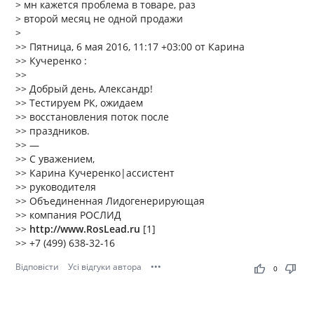
> мн кажется проблема в товаре, раз
> второй месяц не одной продажи
>
>> Пятница, 6 мая 2016, 11:17 +03:00 от Карина
>> Кучеренко :
>>
>> Добрый день, Александр!
>> Тестируем РК, ожидаем
>> восстановления поток после
>> праздников.
>> —
>> С уважением,
>> Карина Кучеренко|ассистент
>> руководителя
>> Объединенная Лидогенерирующая
>> компания РОСЛИД
>>
http://www.RosLead.ru
[1]
>> +7 (499) 638-32-16
Відповісти
Усі відгуки автора
•••
thumb_up
thumb_down
0