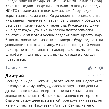
предоставленные лиды, оплаченые месяц, 2 или 3 назад.
Клиентов кидают на деньги: взымают оплату наперед и
НИКТО не занимается поиском заявок. Пару недель
кормят завтраками и все! Когда клиенты понимают, что
их развели – начинается аврал. Запугивают и обещают
расправу – физическую и через суд. Руководство щимит
и не дает вздохнуть. Очень сложно психологически
работать. И зп в этом месяце задерживают. Просто надо
было выговориться. Извените. Наверно буду подавать на
увольнение. Но пока не могу. У нас за последний месяц –
никогда не выплачивают – накладывают вымышленные
штрафы и пиши- пропало… придется еще в этом аду
повариться.
Відповісти
•••
thumb_up
thumb_down
0
Дмитрий
6 Вер 2017
Всем добрый день кого кинула эта компания. Подскажите
пожалуйста, кому-нибудь удалось вернуть свои деньги?
Деньги перевели, а теперь они ни на письма ни на
звонки не отвечают. Нашел информацию в интернете
будто на самом деле всем в этой горе-компании заведует
некий Вячеслав Николаевич Агапов. Сейчас на него