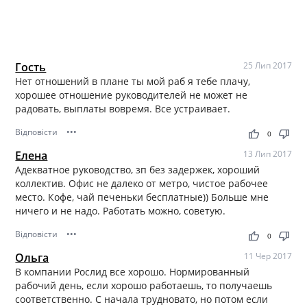
Гость
25 Лип 2017
Нет отношений в плане ты мой раб я тебе плачу,
хорошее отношение руководителей не может не
радовать, выплаты вовремя. Все устраивает.
Відповісти
•••
thumb_up
thumb_down
0
Елена
13 Лип 2017
Адекватное руководство, зп без задержек, хороший
коллектив. Офис не далеко от метро, чистое рабочее
место. Кофе, чай печеньки бесплатные)) Больше мне
ничего и не надо. Работать можно, советую.
Відповісти
•••
thumb_up
thumb_down
0
Ольга
11 Чер 2017
В компании Рослид все хорошо. Нормированный
рабочий день, если хорошо работаешь, то получаешь
соответственно. С начала трудновато, но потом если