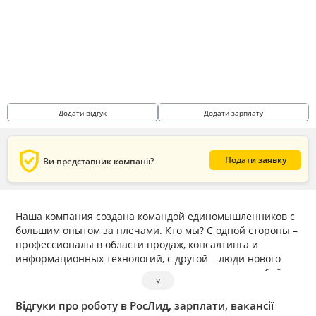
Додати відгук
Додати зарплату
verified_user
Подати заявку
Ви представник компанії?
Наша компания создана командой единомышленников с
большим опытом за плечами. Кто мы? С одной стороны –
профессионалы в области продаж, консалтинга и
информационных технологий, с другой – люди нового
времени, которые стремятся жить в гармонии с собой и
˅
миром и любят свою работу. Мы старомодны в вопросах
семьи, чтим традиции, уделяем много внимания родным
Відгуки про роботу в РосЛид, зарплати, вакансії
и близким. Мы современны в вопросах бизнеса –