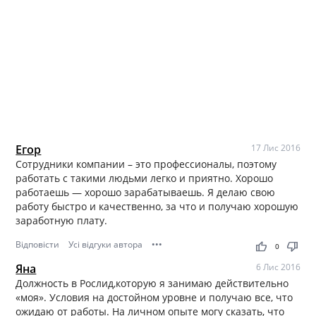
Егор
17 Лис 2016
Сотрудники компании – это профессионалы, поэтому
работать с такими людьми легко и приятно. Хорошо
работаешь — хорошо зарабатываешь. Я делаю свою
работу быстро и качественно, за что и получаю хорошую
заработную плату.
Відповісти
Усі відгуки автора
•••
thumb_up
thumb_down
0
Яна
6 Лис 2016
Должность в Рослид,которую я занимаю действительно
«моя». Условия на достойном уровне и получаю все, что
ожидаю от работы. На личном опыте могу сказать, что