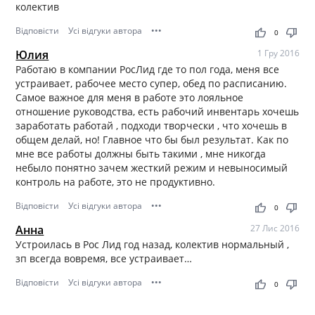
колектив
Відповісти
Усі відгуки автора
•••
thumb_up
thumb_down
0
Юлия
1 Гру 2016
Работаю в компании РосЛид где то пол года, меня все
устраивает, рабочее место супер, обед по расписанию.
Самое важное для меня в работе это лояльное
отношение руководства, есть рабочий инвентарь хочешь
заработать работай , подходи творчески , что хочешь в
общем делай, но! Главное что бы был результат. Как по
мне все работы должны быть такими , мне никогда
небыло понятно зачем жесткий режим и невыносимый
контроль на работе, это не продуктивно.
Відповісти
Усі відгуки автора
•••
thumb_up
thumb_down
0
Анна
27 Лис 2016
Устроилась в Рос Лид год назад, колектив нормальный ,
зп всегда вовремя, все устраивает…
Відповісти
Усі відгуки автора
•••
thumb_up
thumb_down
0