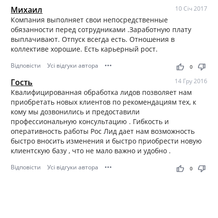
Михаил
10 Січ 2017
Компания выполняет свои непосредственные
обязанности перед сотрудниками .Заработную плату
выплачивают. Отпуск всегда есть. Отношения в
коллективе хорошие. Есть карьерный рост.
Відповісти
Усі відгуки автора
•••
thumb_up
thumb_down
0
Гость
14 Гру 2016
Квалифицированная обработка лидов позволяет нам
приобретать новых клиентов по рекомендациям тех, к
кому мы дозвонились и предоставили
профессиональную консультацию . Гибкость и
оперативность работы Рос Лид дает нам возможность
быстро вносить изменения и быстро приобрести новую
клиентскую базу , что не мало важно и удобно .
Відповісти
Усі відгуки автора
•••
thumb_up
thumb_down
0