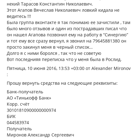
некий Тарасов Константин Николаевич.
Этот Агапов Вячеслав Николаевич ловкий кидала не
ведитесь !!!
Была группа вконтакте я так понимаю ее зачистили , там
было много отзывов и один из пострадавших писал что
он нашел Агапова позвонил ему на работу в “Синергию”
и тот ему все сразу вернул, я звонил на 79645881380 он
просто закинул меня в черный список…
Долго я с ними боролся , так что не советую
Вот последнияя переписка что у меня была в Рослид.
Пятница, 10 июня 2016, 13:53 +03:00 от Alexander Mironov
:
Прошу вернуть средства на следующие реквизиты:
Банк-получатель
АО «Тинькофф Банк»
Корр. счёт
30101810900000000974
БИК
044583974
Получатель
Миронов Александр Сергеевич