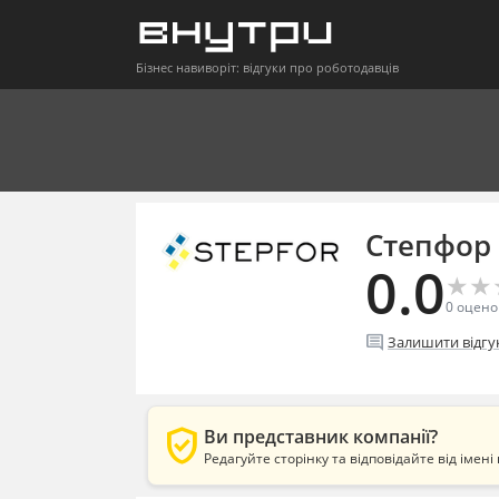
Бізнес навиворіт: відгуки про роботодавців
Степфор
0.0
★
★
★
★
0
оцено
comment
Залишити відгу
verified_user
Ви представник компанії?
Редагуйте сторінку та відповідайте від імені 