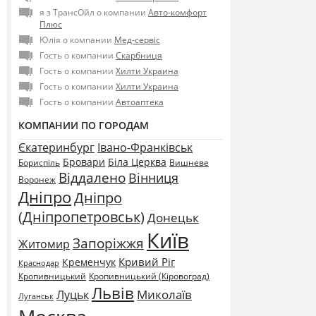
я з ТрансОйл о компании
Авто-комфорт
Плюс
Юлія о компании
Мед-сервіс
Гость о компании
Скарбниця
Гость о компании
Хилти Украина
Гость о компании
Хилти Украина
Гость о компании
Автоаптека
КОМПАНИИ ПО ГОРОДАМ
Єкатеринбург
Івано-Франківськ
Бровари
Біла Церква
Бориспіль
Вишневе
Віддалено
Вінниця
Воронеж
Дніпро
Дніпро
(Дніпропетровськ)
Донецьк
Київ
Запоріжжя
Житомир
Кривий Ріг
Кременчук
Краснодар
Кропивницький
Кропивницький (Кіровоград)
Львів
Миколаїв
Луцьк
Луганськ