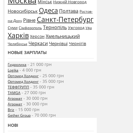
Москва
Мінськ
Нижній Новгород
Одеса
Полтава
Новосибірськ
Ростов-
Санкт-Петербург
Рівне
на-Дону
Тернопіль
Суми
Ужгород
Сімферополь
Уфа
Харків
Хмельницький
Херсон
Черкаси
Чернівці
Чернігів
Челябінськ
НОВЫЕ ЗАРПЛАТЫ
- 21 000 грн
Гидролика
- 4 000 грн
Logika
- 25 000 грн
Ортомед Холдинг
- 35 000 грн
Ортомед Холдинг
- 35 000 грн
ТЕФФГРУПП
- 27 000 грн
TAMGA
- 30 000 грн
Агромат
- 30 000 грн
Агромат
- 15 000 грн
Briz
- 70 000 грн
Gether Group
НОВІ