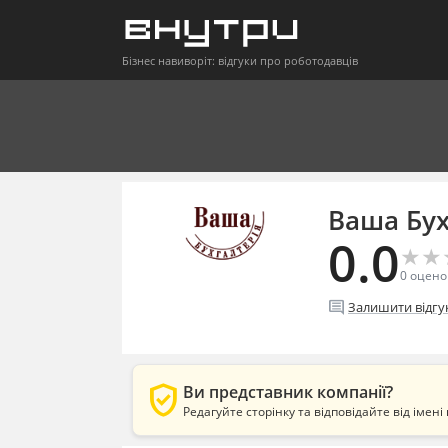
Бізнес навиворіт: відгуки про роботодавців
Ваша Бух
0.0
★
★
★
★
0
оцено
comment
Залишити відгу
verified_user
Ви представник компанії?
Редагуйте сторінку та відповідайте від імені 