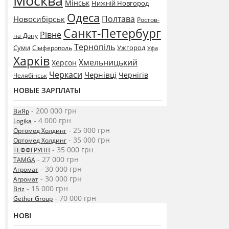
Москва
Мінськ
Нижній Новгород
Одеса
Полтава
Новосибірськ
Ростов-
Санкт-Петербург
Рівне
на-Дону
Тернопіль
Суми
Ужгород
Сімферополь
Уфа
Харків
Хмельницький
Херсон
Черкаси
Чернівці
Чернігів
Челябінськ
НОВЫЕ ЗАРПЛАТЫ
- 200 000 грн
ВиЯр
- 4 000 грн
Logika
- 25 000 грн
Ортомед Холдинг
- 35 000 грн
Ортомед Холдинг
- 35 000 грн
ТЕФФГРУПП
- 27 000 грн
TAMGA
- 30 000 грн
Агромат
- 30 000 грн
Агромат
- 15 000 грн
Briz
- 70 000 грн
Gether Group
НОВІ