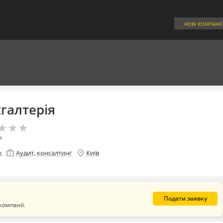
НОВІ КОМПАНІЇ
галтерія
★
★
★
★
★
★
к
enterprise
location_on
к
Аудит, консалтинг
Київ
Подати заявку
компанії.