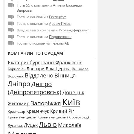
Гість 55 о компании
Аптека Бажаемо
Здоровья
Гость о компании
Експертус
Гость о компании
Ареал-Плюс
Владислав о компании
Укрлендфарминг
Гость о компании
Подорожник
Гостья о компании
Техком АВ
КОМПАНИИ ПО ГОРОДАМ
Єкатеринбург
Івано-Франківськ
Бровари
Біла Церква
Бориспіль
Вишневе
Віддалено
Вінниця
Воронеж
Дніпро
Дніпро
(Дніпропетровськ)
Донецьк
Київ
Запоріжжя
Житомир
Кривий Ріг
Кременчук
Краснодар
Кропивницький
Кропивницький (Кіровоград)
Львів
Миколаїв
Луцьк
Луганськ