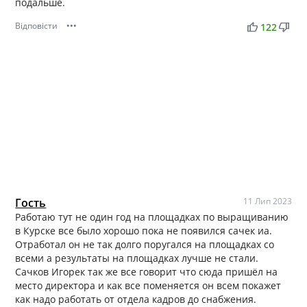
подальше.
Відповісти
•••
thumb_up
thumb_down
122
Гость
11 Лип 2023
Работаю тут не один год на площадках по выращиванию
в Курске все было хорошо пока не появился сачек иа.
Отработал он не так долго поругался на площадках со
всеми а результаты на площадках лучше не стали.
Сачков Игорек так же все говорит что сюда пришёл на
место директора и как все поменяется он всем покажет
как надо работать от отдела кадров до снабжения.