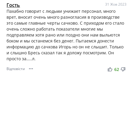
Гость
31 Жов 2023
Пахабно говорит с людьми унижает персонал, много
врет, вносит очень много разногласия в производстве
это самые главные черты сачково. С приходом его стало
очень сложно работать показатели многие мы
подправляем хотя рано или поздно они нам выльются
боком и мы останемся без денег. Пытаемся донести
информацию до сачкова Игорь но он не слышит. Только
и слышно Бресь сказал так я доложу посмотрим. Он
просто за…..л.
Відповісти
•••
thumb_up
thumb_down
62