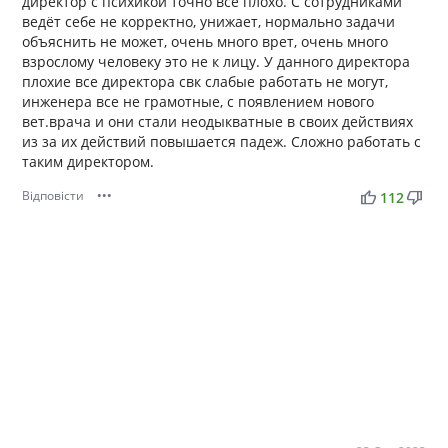
директор с психикой точно все плохо. С сотрудниками
ведёт себе не корректно, унижает, нормально задачи
объяснить не может, очень много врет, очень много
взрослому человеку это не к лицу. У данного директора
плохие все директора свк слабые работать не могут,
инженера все не грамотные, с появлением нового
вет.врача и они стали неодыкватные в своих действиях
из за их действий повышается падеж. Сложно работать с
таким директором.
Відповісти
•••
thumb_up
thumb_down
112