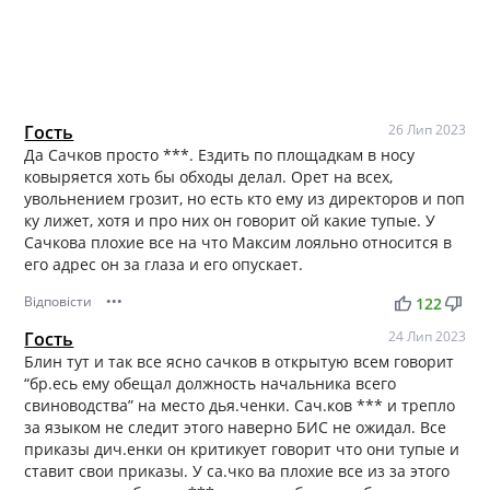
Гость
26 Лип 2023
Да Сачков просто ***. Ездить по площадкам в носу
ковыряется хоть бы обходы делал. Орет на всех,
увольнением грозит, но есть кто ему из директоров и поп
ку лижет, хотя и про них он говорит ой какие тупые. У
Сачкова плохие все на что Максим лояльно относится в
его адрес он за глаза и его опускает.
Відповісти
•••
thumb_up
thumb_down
122
Гость
24 Лип 2023
Блин тут и так все ясно сачков в открытую всем говорит
“бр.есь ему обещал должность начальника всего
свиноводства” на место дья.ченки. Сач.ков *** и трепло
за языком не следит этого наверно БИС не ожидал. Все
приказы дич.енки он критикует говорит что они тупые и
ставит свои приказы. У са.чко ва плохие все из за этого