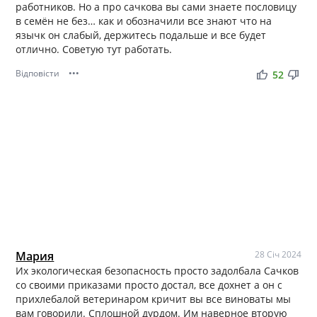
работников. Но а про сачкова вы сами знаете пословицу
в семён не без… как и обозначили все знают что на
язычк он слабый, держитесь подальше и все будет
отлично. Советую тут работать.
Відповісти
•••
thumb_up
thumb_down
52
Мария
28 Січ 2024
Их экологическая безопасность просто задолбала Сачков
со своими приказами просто достал, все дохнет а он с
прихлебалой ветеринаром кричит вы все виноваты мы
вам говорили. Сплошной дурдом. Им наверное вторую