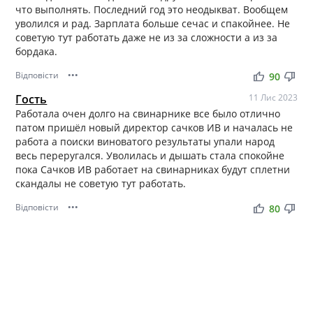
что выполнять. Последний год это неодыкват. Вообщем
уволился и рад. Зарплата больше сечас и спакойнее. Не
советую тут работать даже не из за сложности а из за
бордака.
Відповісти
•••
thumb_up
thumb_down
90
Гость
11 Лис 2023
Работала очен долго на свинарнике все было отлично
патом пришёл новый директор сачков ИВ и началась не
работа а поиски виноватого результаты упали народ
весь переругался. Уволилась и дышать стала спокойне
пока Сачков ИВ работает на свинарниках будут сплетни
скандалы не советую тут работать.
Відповісти
•••
thumb_up
thumb_down
80