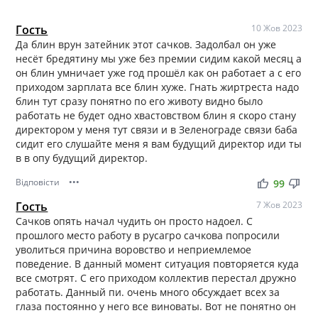
Гость
10 Жов 2023
Да блин врун затейник этот сачков. Задолбал он уже
несёт бредятину мы уже без премии сидим какой месяц а
он блин умничает уже год прошёл как он работает а с его
приходом зарплата все блин хуже. Гнать жиртреста надо
блин тут сразу понятно по его животу видно было
работать не будет одно хвастовством блин я скоро стану
директором у меня тут связи и в Зеленограде связи баба
сидит его слушайте меня я вам будущий директор иди ты
в в опу будущий директор.
Відповісти
•••
thumb_up
thumb_down
99
Гость
7 Жов 2023
Сачков опять начал чудить он просто надоел. С
прошлого место работу в русагро сачкова попросили
уволиться причина воровство и неприемлемое
поведение. В данный момент ситуация повторяется куда
все смотрят. С его приходом коллектив перестал дружно
работать. Данный пи. очень много обсуждает всех за
глаза постоянно у него все виноваты. Вот не понятно он