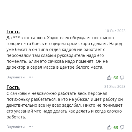
Гость
10 Лис 2023
Да *** этот сачков. Ходит всех обсуждает постоянно
говорит что бресь его директором скоро сделает. Народ
уже бежит а он типа отдел кадров не работает с
персоналом там слабый руководитель надо его
поменять. Блин это сачкова надо поменят. Он не
директор а серая масса в центре белого места.
Відповісти
•••
thumb_up
thumb_down
66
Гость
31 Жов 2023
С сачковым невозможно работать весь персонал
потихоньку разбегаться, а кто не убежал ищет работу он
действительно все ну всех задолбал. Никто не понимает
его указаний что надо делать как делать и когда сложно
работать.
Відповісти
•••
thumb_up
thumb_down
63