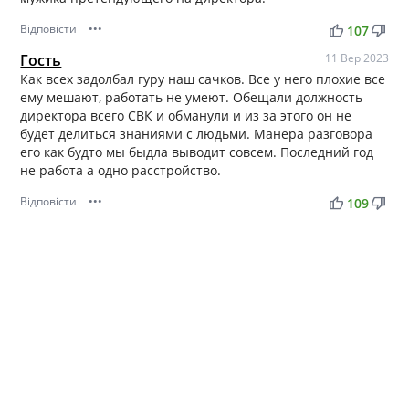
Відповісти
•••
thumb_up
thumb_down
107
Гость
11 Вер 2023
Как всех задолбал гуру наш сачков. Все у него плохие все
ему мешают, работать не умеют. Обещали должность
директора всего СВК и обманули и из за этого он не
будет делиться знаниями с людьми. Манера разговора
его как будто мы быдла выводит совсем. Последний год
не работа а одно расстройство.
Відповісти
•••
thumb_up
thumb_down
109