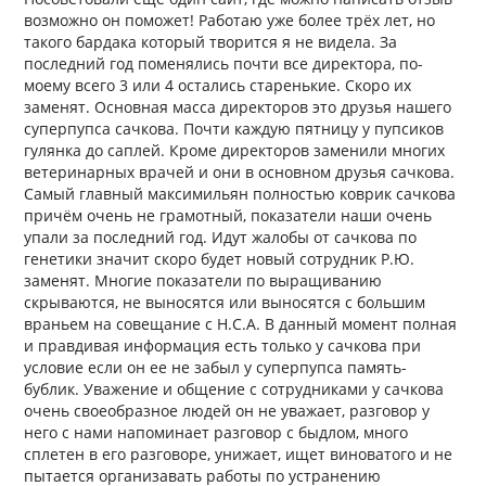
возможно он поможет! Работаю уже более трёх лет, но
такого бардака который творится я не видела. За
последний год поменялись почти все директора, по-
моему всего 3 или 4 остались старенькие. Скоро их
заменят. Основная масса директоров это друзья нашего
суперпупса сачкова. Почти каждую пятницу у пупсиков
гулянка до саплей. Кроме директоров заменили многих
ветеринарных врачей и они в основном друзья сачкова.
Самый главный максимильян полностью коврик сачкова
причём очень не грамотный, показатели наши очень
упали за последний год. Идут жалобы от сачкова по
генетики значит скоро будет новый сотрудник Р.Ю.
заменят. Многие показатели по выращиванию
скрываются, не выносятся или выносятся с большим
враньем на совещание с Н.С.А. В данный момент полная
и правдивая информация есть только у сачкова при
условие если он ее не забыл у суперпупса память-
бублик. Уважение и общение с сотрудниками у сачкова
очень своеобразное людей он не уважает, разговор у
него с нами напоминает разговор с быдлом, много
сплетен в его разговоре, унижает, ищет виноватого и не
пытается организавать работы по устранению