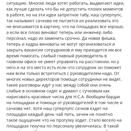
ситуацию. Многие люди хотят работать, выдвигают идеи,
как лучше сделать что бы не допустить плохих моментов
в работе, но на эти идеи запретное табу, наш суперпупс,
так называют сачкова не пытается их реализовать это
не вписывается в картину, что на площадках все хорошо,
а если все плохо виноват теперь или инженер либо
персонал, надо их заменить срочно. Да новая фишка,
теперь и кадры виноваты не могут организоваться и
закрыть вакансии сотрудников и ему приходится им все
время помогать, слабый главный руководитель в
главном офисе не умеет управлять на расстоянии, но у
него и на это место есть если что сотрудник он поможет
нам всем только встретиться с руководителем надо. От
многих новых директоров помощи сотрудники не видят,
такие разговоры идут у нас между собой они очень
слабые в основном сидят и думают с сучковым как
нарисовать красивые числа для Н.С.А. Вообщем бардак
на площадках и помощи от руководителей в том числе и
сачкова нет. Хотя наш суперпупс сачков ездит на
площадки каждый день чай пить, зачем не понятно
такое ощущение что на прогулку ходит. Стало весело на
площадках текучка по персоналу увеличилась. В такой