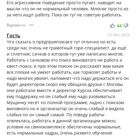
Его агрессивное поведение просто пугает, наводит на
мысли что он не нормальный человек. Многие просто из
за него ищут работу. Пока он тут не советую работать.
Відповісти
•••
thumb_up
thumb_down
44
Гость
23 Лют 2024
Что сказать о предприятии,все тут отлично но есть
среди нас очень не грамотный горе-специалист, да ещё
и сплетник, сачков о котором тут уже написано многое.
Работать с сачковом это поиск виноватого не работа а
квест-поиск, и при этом поиске он расскажет вам какие
все плохие не умеют работать, как тормозят работы и
надо многих уволит, напомнит что надо держаться его он
будет директором скоро ему обещали друзья с Москвы
они работали вместе и директор Курска обеспечивает
ему поддержку но он слабый ему надо развиваться.
Мущинку несёт по полной программе, ладно с поиском
виновного но и организатор он очень слабый я видела
слабых но он самый самый. По поводу работы
отвлеклась, работать в данной организации можно,
условия на свинокомплексе обеспечены нормальные,
есть нормальные кадры, очень развито обучение