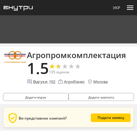
menu
УКР
Агропромкомплектация
1.5
★
★
★
★
★
★
★
★
★
★
135
оценок
comment
enterprise
location_on
Відгуки:
102
Агробізнес
Москва
Додати відгук
Додати зарплату
verified_user
Подати заявку
Ви представник компанії?