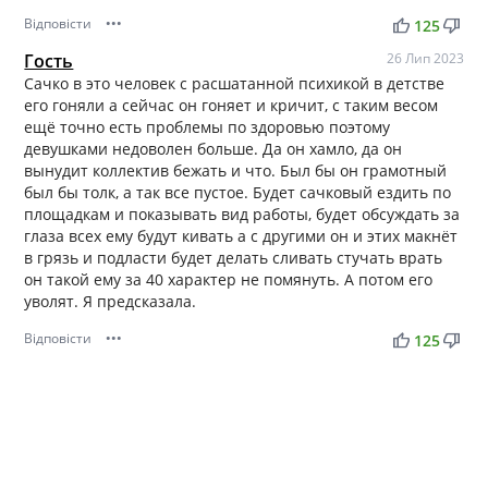
Відповісти
•••
thumb_up
thumb_down
125
Гость
26 Лип 2023
Сачко в это человек с расшатанной психикой в детстве
его гоняли а сейчас он гоняет и кричит, с таким весом
ещё точно есть проблемы по здоровью поэтому
девушками недоволен больше. Да он хамло, да он
вынудит коллектив бежать и что. Был бы он грамотный
был бы толк, а так все пустое. Будет сачковый ездить по
площадкам и показывать вид работы, будет обсуждать за
глаза всех ему будут кивать а с другими он и этих макнёт
в грязь и подласти будет делать сливать стучать врать
он такой ему за 40 характер не помянуть. А потом его
уволят. Я предсказала.
Відповісти
•••
thumb_up
thumb_down
125