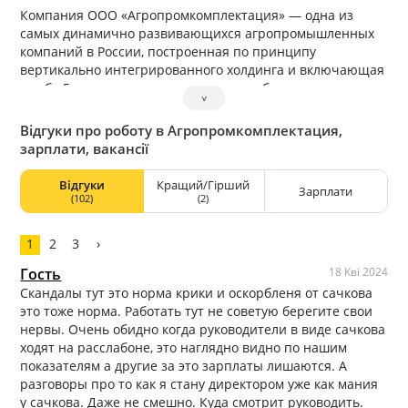
Компания ООО «Агропромкомплектация» — одна из
самых динамично развивающихся агропромышленных
компаний в России, построенная по принципу
вертикально интегрированного холдинга и включающая
в себя 5 основных производственных блоков –
˅
“производство зерна”, “свиноводство”, “производство
молока”, “молочная переработка”, “мясопереработка”.
Відгуки про роботу в Агропромкомплектация,
зарплати, вакансії
Відгуки
Кращий/Гірший
Зарплати
(102)
(2)
1
2
3
›
Гость
18 Кві 2024
Скандалы тут это норма крики и оскорбленя от сачкова
это тоже норма. Работать тут не советую берегите свои
нервы. Очень обидно когда руководители в виде сачкова
ходят на расслабоне, это наглядно видно по нашим
показателям а другие за это зарплаты лишаются. А
разговоры про то как я стану директором уже как мания
у сачкова. Даже не смешно. Куда смотрит руководить.