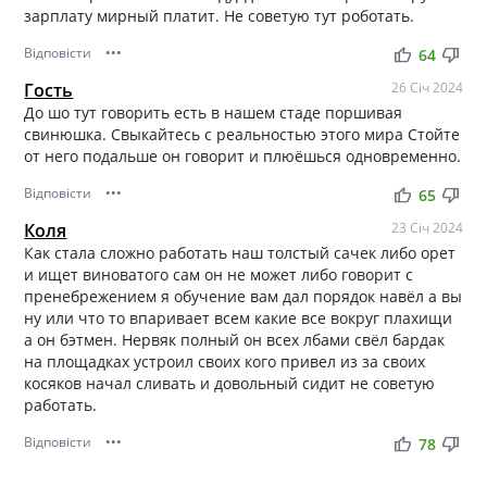
зарплату мирный платит. Не советую тут роботать.
Відповісти
•••
thumb_up
thumb_down
64
Гость
26 Січ 2024
До шо тут говорить есть в нашем стаде поршивая
свинюшка. Свыкайтесь с реальностью этого мира Стойте
от него подальше он говорит и плюёшься одновременно.
Відповісти
•••
thumb_up
thumb_down
65
Коля
23 Січ 2024
Как стала сложно работать наш толстый сачек либо орет
и ищет виноватого сам он не может либо говорит с
пренебрежением я обучение вам дал порядок навёл а вы
ну или что то впаривает всем какие все вокруг плахищи
а он бэтмен. Нервяк полный он всех лбами свёл бардак
на площадках устроил своих кого привел из за своих
косяков начал сливать и довольный сидит не советую
работать.
Відповісти
•••
thumb_up
thumb_down
78