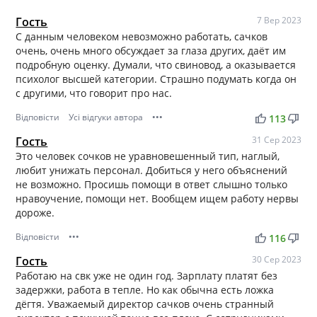
Гость
7 Вер 2023
С данным человеком невозможно работать, сачков
очень, очень много обсуждает за глаза других, даёт им
подробную оценку. Думали, что свиновод, а оказывается
психолог высшей категории. Страшно подумать когда он
с другими, что говорит про нас.
Відповісти
Усі відгуки автора
•••
thumb_up
thumb_down
113
Гость
31 Сер 2023
Это человек сочков не уравновешенный тип, наглый,
любит унижать персонал. Добиться у него объяснений
не возможно. Просишь помощи в ответ слышно только
нравоучение, помощи нет. Вообщем ищем работу нервы
дороже.
Відповісти
•••
thumb_up
thumb_down
116
Гость
30 Сер 2023
Работаю на свк уже не один год. Зарплату платят без
задержки, работа в тепле. Но как обычна есть ложка
дёгтя. Уважаемый директор сачков очень странный