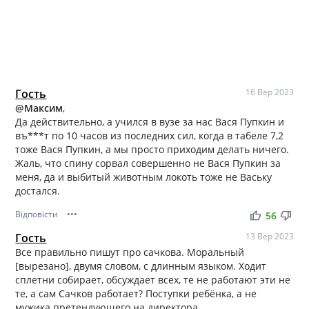
Гость
16 Вер 2023
@Максим
,
Да действительно, а учился в вузе за нас Вася Пупкин и
въ***т по 10 часов из последних сил, когда в табеле 7,2
тоже Вася Пупкин, а мы просто приходим делать ничего.
Жаль, что спину сорвал совершенно не Вася Пупкин за
меня, да и выбитый животным локоть тоже не Ваську
достался.
Відповісти
•••
thumb_up
thumb_down
56
Гость
13 Вер 2023
Все правильно пишут про сачкова. Моральный
[вырезано], двумя словом, с длинным языком. Ходит
сплетни собирает, обсуждает всех, те не работают эти не
те, а сам Сачков работает? Поступки ребёнка, а не
мужика претендующего на директора.