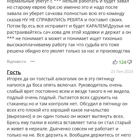
нормальные убегут с *** нельзя работать и будет завал
но старому еврею бре.сю именно это и надо после
завала он уберет сачкова полностью всю его команду
сказав НУ НЕ СПРАВИЛИСЬ РЕБЯТА и поставит своих.
Потом бр.есь все исправитт и будет КАРАЛЕМ!Друзья не
растраивайтесь сач.кова для этой ходовки и держат а он
*** не понимает а может и понимает ищет тихонько
высокаоплачиваему работу так что судьба его тоже
решена обидно его уволят только за нас и производства
Відповісти
•••
thumb_up
thumb_down
124
Гость
23 Лип 2023
Игорек да он толстый алкоголик он в эту пятницу
напился да боса опять включал. Руководитель очень
слабый врет постоянно всем и везде такого я не видела,
подлый очень подлый. Пытается всех сдружить на
стаканеш но и там контроля нет. Обсудил в пятницу он
всех кто плохой кто хороший какое начальство
[вырезано] и он один только он может вытянуть всех.
Бресь ему палки в колёса вставляет типа он стал старый
и живет в нереале. Дьяченко совсем не работает и
только на не. Все дерзить я. Вообщем держитесь от него