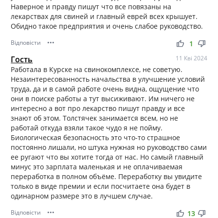
Наверное и правду пишут что все повязаны на
лекарствах для свиней и главный еврей всех крышует.
Обидно такое предприятия и очень слабое руководство.
Відповісти
•••
thumb_up
thumb_down
1
Гость
11 Кві 2024
Работала в Курске на свинокомплексе, не советую.
Незаинтересованность начальства в улучшение условий
труда, да и в самой работе очень видна, ощущение что
они в поиске работы а тут высиживают. Им ничего не
интересно а вот про лекарство пишут правду и все
знают об этом. Толстячек занимается всем, но не
работай откуда взяли такое чудо я не пойму.
Биологическая безопасность это что-то страшное
постоянно лишали, но штука нужная но руководство сами
ее ругают что вы хотите тогда от нас. Но самый главный
минус это зарплата маленькая и не оплачиваемая
переработка в полном объёме. Переработку вы увидите
только в виде премии и если посчитаете она будет в
одинарном размере это в лучшем случае.
Відповісти
•••
thumb_up
thumb_down
13