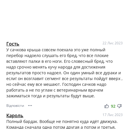
Гость
22 Лис 2023
У сачкова крыша совсем поехала это уже полный
перебор надоело слушать его бред, что все плохие
вставляют палки в его ноги. Его словесный бред, что
надо срочно менять кучу народа для достижения
результатов просто надоел. Он один умный все дураки и
если! он возглавит сегмент все результаты пойдут вверх ,
но сейчас ему все мешают. Господин сачков надо
работать а не по углам с ветеринарным врачем
зажиматься тогда и результаты будут выше.
Відповісти
•••
thumb_up
thumb_down
92
Кароль
17 Лис 2023
Полный бардак. Вообще не понятно куда идёт движуха.
Команда сначала одна потом другая а потом и третья,