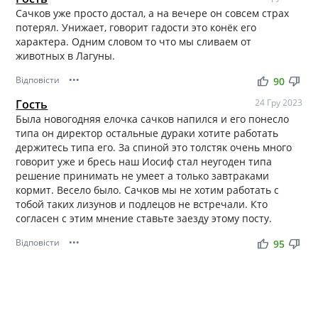
Сачков уже просто достал, а на вечере он совсем страх
потерял. Унижает, говорит гадости это конёк его
характера. Одним словом то что мы сливаем от
животных в Лагуны.
Відповісти
•••
thumb_up
thumb_down
90
Гость
24 Гру 2023
Была новогодняя елочка сачков напился и его понесло
типа он директор остальные дураки хотите работать
держитесь типа его. За спиной это толстяк очень много
говорит уже и бресь наш Иосиф стал неугоден типа
решение принимать не умеет а только завтраками
кормит. Весело было. Сачков мы не хотим работать с
тобой таких лизунов и подлецов не встречали. Кто
согласен с этим мнение ставьте заезду этому посту.
Відповісти
•••
thumb_up
thumb_down
95