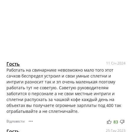
Гость
11 Січ 2024
Работать на свинарнике невозможно мало того этот
сачков беспредел устроил и свои умные сплетни и
интриги разносит так и зп очень маленькая поэтому
работать тут не советую. Саветую руководителям
заботится о персонале а не свои местные интриги и
сплетни распускать за чашкой кофе каждый день на
объектах вы получаете огромные зарплаты под 400 так
отрабатывайте а не сплетничайте.
Відповісти
•••
thumb_up
thumb_down
83
Гость
25 Гру 2023