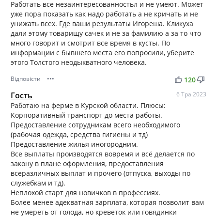
Работать все незаинтересованностьл и не умеют. Может
уже пора показать как надо работать а не кричать и не
унижать всех. Где ваши результаты Игореша. Кликуха
дали этому товарищу сачек и не за фамилию а за то что
много говорит и смотрит все время в кусты. По
информации с бывшего места его попросили, уберите
этого Толстого неодыкватного человека.
Відповісти
•••
thumb_up
thumb_down
120
Гость
6 Тра 2023
Работаю на ферме в Курской области. Плюсы:
Корпоративный транспорт до места работы.
Предоставление сотрудникам всего необходимого
(рабочая одежда, средства гигиены и тд)
Предоставление жилья иногородним.
Все выплаты производятся вовремя и всё делается по
закону в плане оформления, предоставления
всеразличных выплат и прочего (отпуска, выходы по
служебкам и тд).
Неплохой старт для новичков в профессиях.
Более менее адекватная зарплата, которая позволит вам
не умереть от голода, но креветок или говядинки