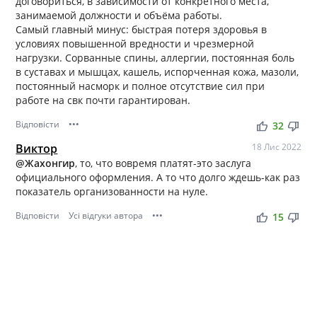
договориться, в зависимости от конкретного места,
занимаемой должности и объёма работы.
Самый главный минус: быстрая потеря здоровья в
условиях повышенной вредности и чрезмерной
нагрузки. Сорванные спины, аллергии, постоянная боль
в суставах и мышцах, кашель, испорченная кожа, мазоли,
постоянный насморк и полное отсутствие сил при
работе на свк почти гарантирован.
Відповісти
•••
thumb_up
thumb_down
32
Виктор
18 Лис 2022
@Жахонгир
, то, что вовремя платят-это заслуга
официального оформления. А то что долго ждешь-как раз
показатель организованности на нуле.
Відповісти
Усі відгуки автора
•••
thumb_up
thumb_down
15