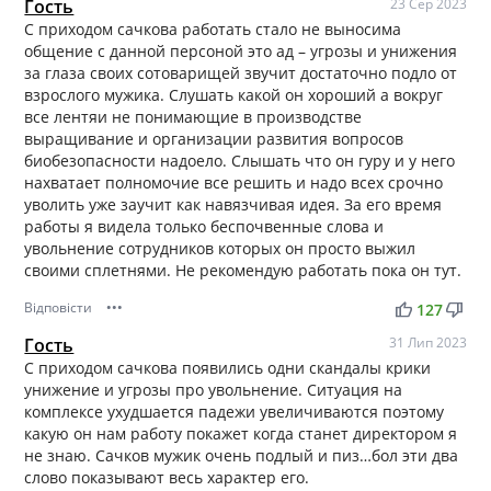
Гость
23 Сер 2023
С приходом сачкова работать стало не выносима
общение с данной персоной это ад – угрозы и унижения
за глаза своих сотоварищей звучит достаточно подло от
взрослого мужика. Слушать какой он хороший а вокруг
все лентяи не понимающие в производстве
выращивание и организации развития вопросов
биобезопасности надоело. Слышать что он гуру и у него
нахватает полномочие все решить и надо всех срочно
уволить уже заучит как навязчивая идея. За его время
работы я видела только беспочвенные слова и
увольнение сотрудников которых он просто выжил
своими сплетнями. Не рекомендую работать пока он тут.
Відповісти
•••
thumb_up
thumb_down
127
Гость
31 Лип 2023
С приходом сачкова появились одни скандалы крики
унижение и угрозы про увольнение. Ситуация на
комплексе ухудшается падежи увеличиваются поэтому
какую он нам работу покажет когда станет директором я
не знаю. Сачков мужик очень подлый и пиз…бол эти два
слово показывают весь характер его.