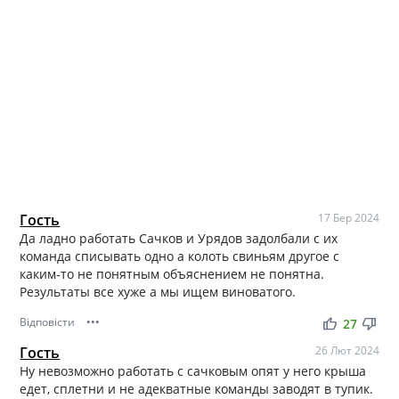
Гость
17 Бер 2024
Да ладно работать Сачков и Урядов задолбали с их
команда списывать одно а колоть свиньям другое с
каким-то не понятным объяснением не понятна.
Результаты все хуже а мы ищем виноватого.
Відповісти
•••
thumb_up
thumb_down
27
Гость
26 Лют 2024
Ну невозможно работать с сачковым опят у него крыша
едет, сплетни и не адекватные команды заводят в тупик.