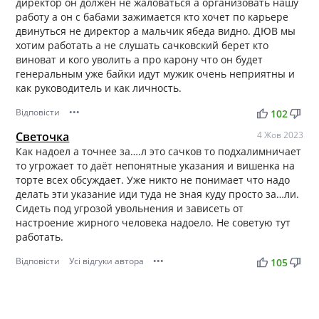
директор он должен не жаловаться а организовать нашу
работу а он с бабами зажимается кто хочет по карьере
двинуться не директор а мальчик ябеда видно. ДЮВ мы
хотим работать а не слушать сачковский берет кто
виноват и кого уволить а про карону что он будет
генеральным уже байки идут мужик очень неприятны и
как руководитель и как личность.
Відповісти
•••
thumb_up
thumb_down
102
Светочка
4 Жов 2023
Как надоел а точнее за….л это сачков то подхалимничает
то угрожает то даёт непонятные указания и вишенка на
торте всех обсуждает. Уже никто не понимает что надо
делать эти указание иди туда не зная куду просто за…ли.
Сидеть под угрозой увольнения и зависеть от
настроение жирного человека надоело. Не советую тут
работать.
Відповісти
Усі відгуки автора
•••
thumb_up
thumb_down
105