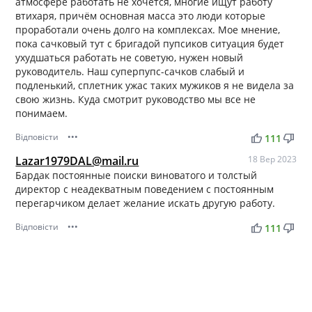
атмосфере работать не хочется, многие ищут работу
втихаря, причём основная масса это люди которые
проработали очень долго на комплексах. Мое мнение,
пока сачковый тут с бригадой пупсиков ситуация будет
ухудшаться работать не советую, нужен новый
руководитель. Наш суперпупс-сачков слабый и
подленький, сплетник ужас таких мужиков я не видела за
свою жизнь. Куда смотрит руководство мы все не
понимаем.
Відповісти
•••
thumb_up
thumb_down
111
Lazar1979DAL@mail.ru
18 Вер 2023
Бардак постоянные поиски виноватого и толстый
директор с неадекватным поведением с постоянным
перегарчиком делает желание искать другую работу.
Відповісти
•••
thumb_up
thumb_down
111