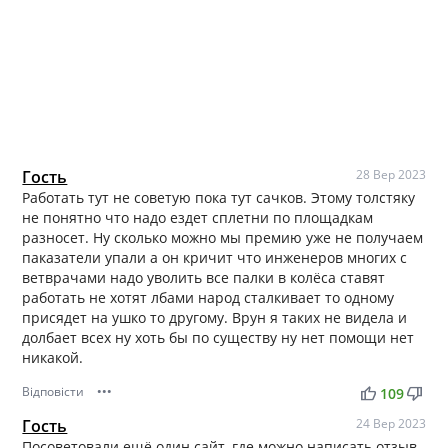
Гость
28 Вер 2023
Работать тут не советую пока тут сачков. Этому толстяку
не понятно что надо ездет сплетни по площадкам
разносет. Ну сколько можно мы премию уже не получаем
паказатели упали а он кричит что инженеров многих с
ветврачами надо уволить все палки в колёса ставят
работать не хотят лбами народ сталкивает то одному
присядет на ушко то другому. Врун я таких не видела и
долбает всех ну хоть бы по существу ну нет помощи нет
никакой.
Відповісти
•••
thumb_up
thumb_down
109
Гость
24 Вер 2023
Посоветовали ещё один сайт, где можно написать отзыв