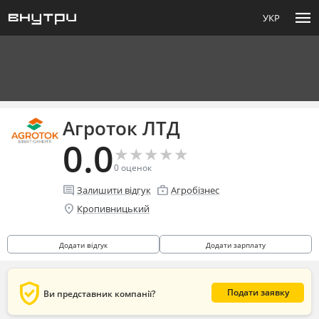
menu
УКР
Агроток ЛТД
0.0
★
★
★
★
★
★
★
★
★
★
0
оценок
comment
enterprise
Залишити відгук
Агробізнес
location_on
Кропивницький
Додати відгук
Додати зарплату
verified_user
Подати заявку
Ви представник компанії?