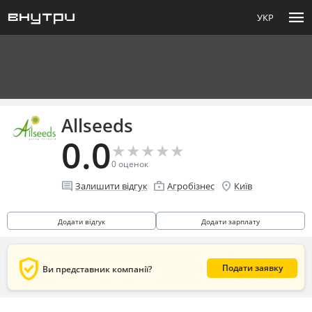
menu
УКР
Allseeds
0.0
★
★
★
★
★
★
★
★
★
★
0
оценок
comment
enterprise
location_on
Залишити відгук
Агробізнес
Київ
Додати відгук
Додати зарплату
verified_user
Подати заявку
Ви представник компанії?