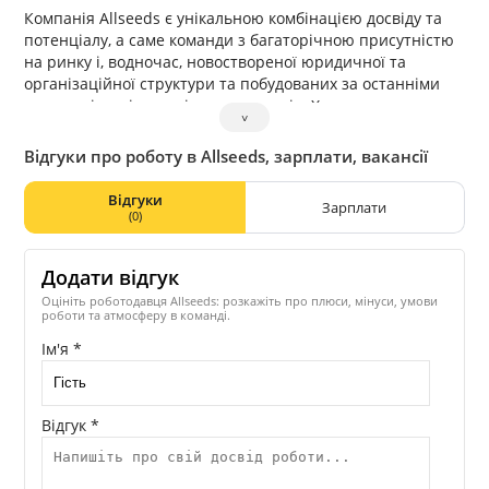
Компанія Allseeds є унікальною комбінацією досвіду та
потенціалу, а саме команди з багаторічною присутністю
на ринку і, водночас, новоствореної юридичної та
організаційної структури та побудованих за останніми
технологіями індустріальних активів. Хоча торгова марка
˅
та керівництво компанії відомі на ринку вже понад 15
років (раніше як «Зерноторговельна компанія»), у своїй
Відгуки про роботу в Allseeds, зарплати, вакансії
новій формі Олсідз існує з 2010 року.
Відгуки
Зарплати
(0)
Додати відгук
Оцініть роботодавця Allseeds: розкажіть про плюси, мінуси, умови
роботи та атмосферу в команді.
Ім'я *
Відгук *