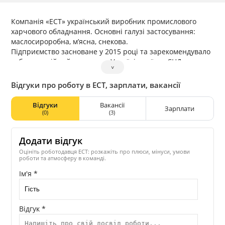
Компанія «ЕСТ» український виробник промислового
харчового обладнання. Основні галузі застосування:
маслосироробна, м’ясна, снекова.
Підприємство засноване у 2015 році та зарекомендувало
себе як надійний партнер в Україні, країнах СНД та
˅
Європі.
Відгуки про роботу в ЕСТ, зарплати, вакансії
Відгуки
Вакансії
Зарплати
(0)
(3)
Додати відгук
Оцініть роботодавця ЕСТ: розкажіть про плюси, мінуси, умови
роботи та атмосферу в команді.
Ім'я *
Відгук *