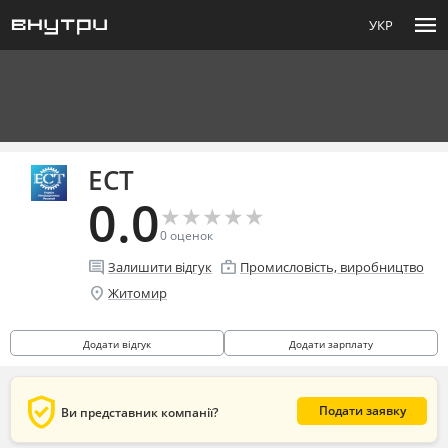
menu
УКР
ЕСТ
0.0
★
★
★
★
★
★
★
★
★
★
0
оценок
comment
enterprise
Залишити відгук
Промисловість, виробництво
location_on
Житомир
Додати відгук
Додати зарплату
verified_user
Подати заявку
Ви представник компанії?