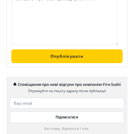
максимально просто оформити ваше замовлення! Також
це можна зробити зателефонувавши до нашого кол
центру.ПРОЗОРІСТЬ! Відкритість та чесність відношень з
гостями — це круто. Спостерігайте за приготуванням
ваших замовлень на відкритій кухні.ОСЬ ТАК МИ
РОБИМО УСЕ, ЩОБ НАШ ГІСТЬ БУВ МАКСИМАЛЬНО
ЗАДОВОЛЕНИЙ!
🔔 Сповіщення про нові відгуки про компанію Fire Sushi
Отримуйте на пошту одразу після публікації
Без спаму. Відписка в 1 клік.