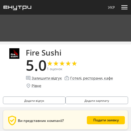
menu
УКР
Fire Sushi
5.0
★
★
★
★
★
★
★
★
★
★
1
оценок
comment
enterprise
Залишити відгук
Готелі, ресторани, кафе
location_on
Рівне
Додати відгук
Додати зарплату
verified_user
Подати заявку
Ви представник компанії?