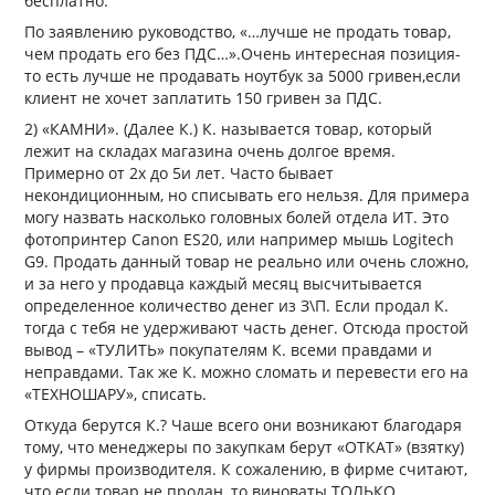
бесплатно.
По заявлению руководство, «…лучше не продать товар,
чем продать его без ПДС…».Очень интересная позиция-
то есть лучше не продавать ноутбук за 5000 гривен,если
клиент не хочет заплатить 150 гривен за ПДС.
2) «КАМНИ». (Далее К.) К. называется товар, который
лежит на складах магазина очень долгое время.
Примерно от 2х до 5и лет. Часто бывает
некондиционным, но списывать его нельзя. Для примера
могу назвать насколько головных болей отдела ИТ. Это
фотопринтер Canon ES20, или например мышь Logitech
G9. Продать данный товар не реально или очень сложно,
и за него у продавца каждый месяц высчитывается
определенное количество денег из З\П. Если продал К.
тогда с тебя не удерживают часть денег. Отсюда простой
вывод – «ТУЛИТЬ» покупателям К. всеми правдами и
неправдами. Так же К. можно сломать и перевести его на
«ТЕХНОШАРУ», списать.
Откуда берутся К.? Чаше всего они возникают благодаря
тому, что менеджеры по закупкам берут «ОТКАТ» (взятку)
у фирмы производителя. К сожалению, в фирме считают,
что если товар не продан, то виноваты ТОЛЬКО