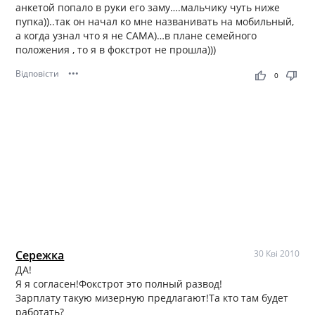
анкетой попало в руки его заму….мальчику чуть ниже
пупка))..так он начал ко мне названивать на мобильный,
а когда узнал что я не САМА)…в плане семейного
положения , то я в фокстрот не прошла)))
Відповісти
•••
thumb_up
thumb_down
0
Сережка
30 Кві 2010
ДА!
Я я согласен!Фокстрот это полный развод!
Зарплату такую мизерную предлагают!Та кто там будет
работать?