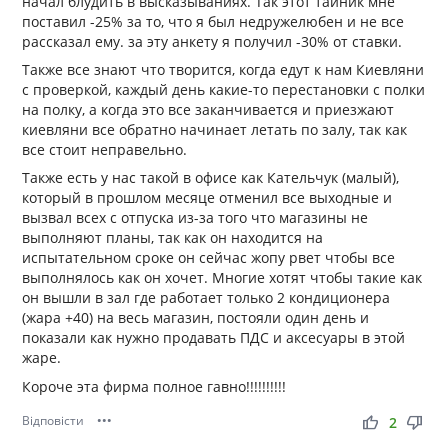
начал блудить в высказываниях. Так этот тайник мне
поставил -25% за то, что я был недружелюбен и не все
рассказал ему. за эту анкету я получил -30% от ставки.
Также все знают что творится, когда едут к нам Киевляни
с проверкой, каждый день какие-то перестановки с полки
на полку, а когда это все заканчивается и приезжают
киевляни все обратно начинает летать по залу, так как
все стоит неправельно.
Также есть у нас такой в офисе как Кательчук (малый),
который в прошлом месяце отменил все выходные и
вызвал всех с отпуска из-за того что магазины не
выполняют планы, так как он находится на
испытательном сроке он сейчас жопу рвет чтобы все
выполнялось как он хочет. Многие хотят чтобы такие как
он вышли в зал где работает только 2 кондиционера
(жара +40) на весь магазин, постояли один день и
показали как нужно продавать ПДС и аксесуары в этой
жаре.
Короче эта фирма полное гавно!!!!!!!!!!
Відповісти
•••
thumb_up
thumb_down
2