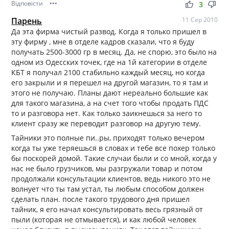
Відповісти
•••
thumb_up
thumb_down
3
Парень
11 Сер 2010
Да эта фирма чистый развод. Когда я только пришел в
эту фирму , мне в отделе кадров сказали, что я буду
получать 2500-3000 гр в месяц. Да, не спорю, это было на
одном из Одесских точек, где на 1й категории в отделе
КБТ я получал 2100 стабильно каждый месяц, но когда
его закрыли и я перешел на другой магазин, то я там и
этого не получаю. Планы дают нереально большие как
для такого магазина, а на счет того чтобы продать ПДС
то и разговора нет. Как только заикнешься за него то
клиент сразу же переводит разговор на другую тему.
Тайники это полные пи..ры, приходят только вечером
когда ты уже теряешься в словах и тебе все похер только
бы поскорей домой. Такие случаи были и со мной, когда у
нас не было грузчиков, мы разгружали товар и потом
продолжали консультации клиентов, ведь никого это не
волнует что ты там устал, ты любым способом должен
сделать план. после такого трудового дня пришел
тайник, я его начал консультировать весь грязный от
пыли (которая не отмывается), и как любой человек