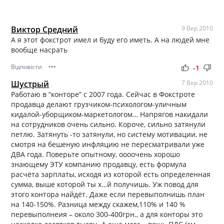
Виктор Средний
9 Вер 2010
А я этот фокстрот имел и буду его иметь. А на людей мне
вообще насрать
Відповісти
•••
thumb_up
thumb_down
-1
Шустрый
7 Вер 2010
Работаю в “конторе” с 2007 года. Сейчас в Фокстроте
продавца делают грузчиком-психологом-уличным
кидалой-уборщиком-маркетологом… Напрягов накидали
на сотрудников очень сильно. Короче, сильно затянули
петлю. Затянуть -то затянули, но систему мотивации, не
смотря на бешеную инфляцию не пересматривали уже
ДВА года. Поверьте опытному, оооочень хорошо
знающему ЭТУ компанию продавцу, есть формула
расчёта зарплаты, исходя из которой есть определенная
сумма, выше которой ты х…й получишь. Уж повод для
этого контора найдёт. Даже если перевыполнишь план
на 140-150%. Разница между скажем,110% и 140 %
перевыполнеия – около 300-400грн., а для конторы это