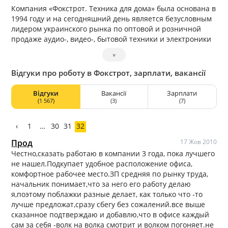
Компания «Фокстрот. Техника для дома» была основана в
1994 году и на сегодняшний день является безусловным
лидером украинского рынка по оптовой и розничной
продаже аудио-, видео-, бытовой техники и электроники
в сетевом сегменте.
˅
Відгуки про роботу в Фокстрот, зарплати, вакансії
Відгуки
Вакансії
Зарплати
(1 567)
(3)
(7)
‹
1
…
30
31
32
Прод
17 Жов 2010
Честно,сказать работаю в компании 3 года, пока лучшего
не нашел.Подкупает удобное расположение офиса,
комфортное рабочее место.ЗП средняя по рынку труда,
начальник понимает,что за него его работу делаю
я,поэтому поблажки разные делает, как только что -то
лучше предложат,сразу сбегу без сожалений.все выше
сказанное подтверждаю и добавлю,что в офисе каждый
сам за себя -волк на волка смотрит и волком погоняет.не