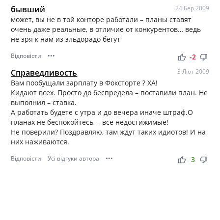
бывший
24 Бер 2009
может, вы не в той конторе работали – планы ставят
очень даже реальные, в отличие от конкурентов… ведь
не зря к нам из эльдорадо бегут
Відповісти
•••
thumb_up
thumb_down
-2
Справедливость
3 Лют 2009
Вам пообущали зарплату в Фоксторте ? ХА!
Кидают всех. Просто до беспредела – поставили план. Не
выполнил – ставка.
А работать будете с утра и до вечера иначе штраф.О
планах не беспокойтесь, – все недостижимые!
Не поверили? Поздравляю, там ждут таких идиотов! И на
них наживаются.
Відповісти
Усі відгуки автора
•••
thumb_up
thumb_down
3