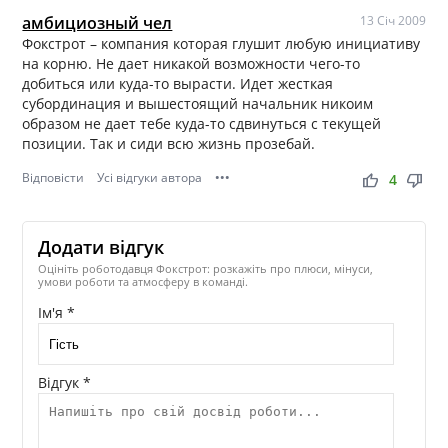
амбициозный чел
13 Січ 2009
Фокстрот – компания которая глушит любую инициативу
на корню. Не дает никакой возможности чего-то
добиться или куда-то вырасти. Идет жесткая
субординация и вышестоящий начальник никоим
образом не дает тебе куда-то сдвинуться с текущей
позиции. Так и сиди всю жизнь прозебай.
Відповісти
Усі відгуки автора
•••
thumb_up
thumb_down
4
Додати відгук
Оцініть роботодавця Фокстрот: розкажіть про плюси, мінуси,
умови роботи та атмосферу в команді.
Ім'я *
Відгук *