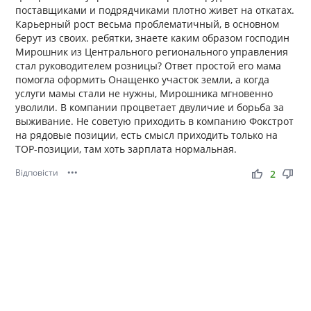
поставщиками и подрядчиками плотно живет на откатах.
Карьерный рост весьма проблематичный, в основном
берут из своих. ребятки, знаете каким образом господин
Мирошник из Центрального регионального управления
стал руководителем розницы? Ответ простой его мама
помогла оформить Онащенко участок земли, а когда
услуги мамы стали не нужны, Мирошника мгновенно
уволили. В компании процветает двуличие и борьба за
выживание. Не советую приходить в компанию Фокстрот
на рядовые позиции, есть смысл приходить только на
ТОР-позиции, там хоть зарплата нормальная.
Відповісти
•••
thumb_up
thumb_down
2