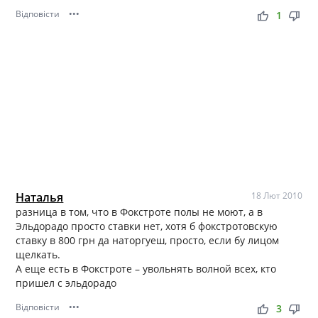
Відповісти
•••
thumb_up
thumb_down
1
Наталья
18 Лют 2010
разница в том, что в Фокстроте полы не моют, а в
Эльдорадо просто ставки нет, хотя б фокстротовскую
ставку в 800 грн да наторгуеш, просто, если бу лицом
щелкать.
А еще есть в Фокстроте – увольнять волной всех, кто
пришел с эльдорадо
Відповісти
•••
thumb_up
thumb_down
3