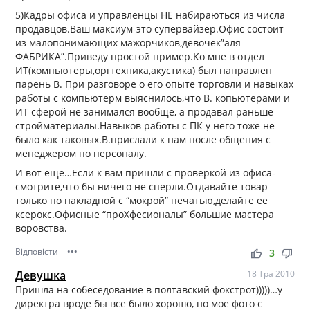
5)Кадры офиса и управленцы НЕ набираються из числа
продавцов.Ваш максиум-это супервайзер.Офис состоит
из малопонимающих мажорчиков,девочек”аля
ФАБРИКА”.Приведу простой пример.Ко мне в отдел
ИТ(компьютеры,оргтехника,акустика) был направлен
парень В. При разговоре о его опыте торговли и навыках
работы с компьютерм выяснилось,что В. копьютерами и
ИТ сферой не занимался вообще, а продавал раньше
стройматериалы.Навыков работы с ПК у него тоже не
было как таковых.В.прислали к нам после общения с
менеджером по персоналу.
И вот еще…Если к вам пришли с проверкой из офиса-
смотрите,что бы ничего не сперли.Отдавайте товар
только по накладной с “мокрой” печатью,делайте ее
ксерокс.Офисные “проХфесионалы” большие мастера
воровства.
Відповісти
•••
thumb_up
thumb_down
3
Девушка
18 Тра 2010
Пришла на собеседование в полтавский фокстрот)))))…у
директра вроде бы все было хорошо, но мое фото с