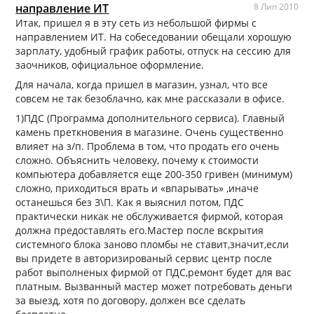
направление ИТ
8 Лип 2010
Итак, пришел я в эту сеть из небольшой фирмы с
направлением ИТ. На собеседовании обещали хорошую
зарплату, удобный график работы, отпуск на сессию для
заочников, официальное оформление.
Для начала, когда пришел в магазин, узнал, что все
совсем не так безоблачно, как мне рассказали в офисе.
1)ПДС (Программа дополнительного сервиса). Главный
камень преткновения в магазине. Очень существенно
влияет на з/п. Проблема в том, что продать его очень
сложно. Объяснить человеку, почему к стоимости
компьютера добавляется еще 200-350 гривен (минимум)
сложно, приходиться врать и «впарывать» ,иначе
останешься без З\П. Как я выяснил потом, ПДС
практически никак не обслуживается фирмой, которая
должна предоставлять его.Мастер после вскрытия
системного блока заново пломбы не ставит,значит,если
вы придете в авторизированый сервис центр после
работ выполненых фирмой от ПДС,ремонт будет для вас
платным. Вызванный мастер может потребовать деньги
за выезд, хотя по договору, должен все сделать