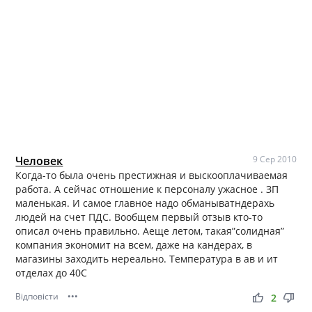
Человек
9 Сер 2010
Когда-то была очень престижная и выскооплачиваемая
работа. А сейчас отношение к персоналу ужасное . ЗП
маленькая. И самое главное надо обманыватндерахь
людей на счет ПДС. Вообщем первый отзыв кто-то
описал очень правильно. Аеще летом, такая”солидная”
компания экономит на всем, даже на кандерах, в
магазины заходить нереально. Температура в ав и ит
отделах до 40С
Відповісти
•••
thumb_up
thumb_down
2