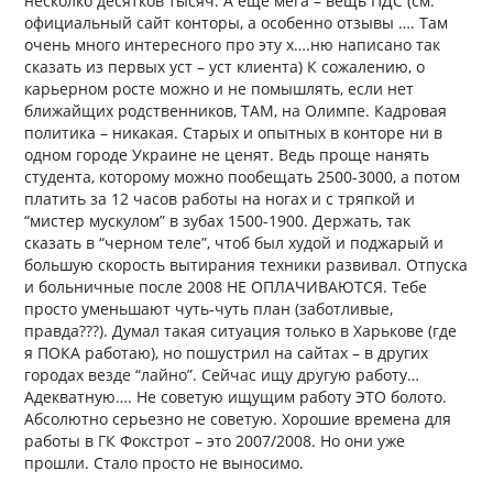
несколко десятков тысяч. А еще мега – вещь ПДС (см.
официальный сайт конторы, а особенно отзывы …. Там
очень много интересного про эту х….ню написано так
сказать из первых уст – уст клиента) К сожалению, о
карьерном росте можно и не помышлять, если нет
ближайщих родственников, ТАМ, на Олимпе. Кадровая
политика – никакая. Старых и опытных в конторе ни в
одном городе Украине не ценят. Ведь проще нанять
студента, которому можно пообещать 2500-3000, а потом
платить за 12 часов работы на ногах и с тряпкой и
“мистер мускулом” в зубах 1500-1900. Держать, так
сказать в “черном теле”, чтоб был худой и поджарый и
большую скорость вытирания техники развивал. Отпуска
и больничные после 2008 НЕ ОПЛАЧИВАЮТСЯ. Тебе
просто уменьшают чуть-чуть план (заботливые,
правда???). Думал такая ситуация только в Харькове (где
я ПОКА работаю), но пошустрил на сайтах – в других
городах везде “лайно”. Сейчас ищу другую работу…
Адекватную…. Не советую ищущим работу ЭТО болото.
Абсолютно серьезно не советую. Хорошие времена для
работы в ГК Фокстрот – это 2007/2008. Но они уже
прошли. Стало просто не выносимо.