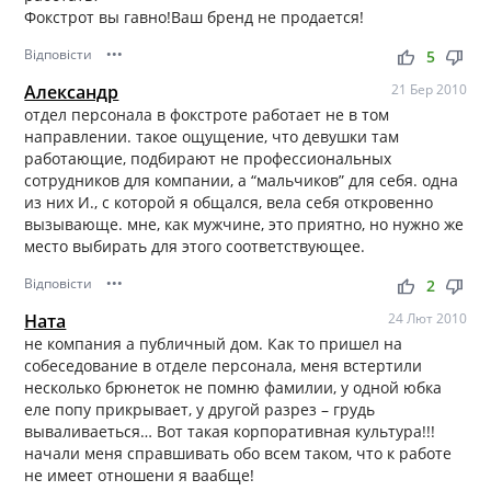
Фокстрот вы гавно!Ваш бренд не продается!
Відповісти
•••
thumb_up
thumb_down
5
Александр
21 Бер 2010
отдел персонала в фокстроте работает не в том
направлении. такое ощущение, что девушки там
работающие, подбирают не профессиональных
сотрудников для компании, а “мальчиков” для себя. одна
из них И., с которой я общался, вела себя откровенно
вызывающе. мне, как мужчине, это приятно, но нужно же
место выбирать для этого соответствующее.
Відповісти
•••
thumb_up
thumb_down
2
Ната
24 Лют 2010
не компания а публичный дом. Как то пришел на
собеседование в отделе персонала, меня встертили
несколько брюнеток не помню фамилии, у одной юбка
еле попу прикрывает, у другой разрез – грудь
вываливаеться… Вот такая корпоративная культура!!!
начали меня справшивать обо всем таком, что к работе
не имеет отношени я ваабще!