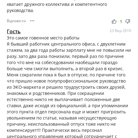
хватает дружного коллектива и компетентного
руководства.
Відповісти
•••
thumb_up
thumb_down
1
Гость
23 Вер 2010
Это самое говенное место работы
Я бывший работник центрального офиса, с двухлетним
стажем, за два года работы зарплату мне не повысили ни
разу, зато два раза понизили, первый раз по причине
того что мне на собеседовании наобещали гораздо
больше чем смогли выполнить, а второй раз в кризис.
Меня сократили пока я был в отпуске, по причине того
что пришло новое полупрофессиональное руководство
из ЭКО-маркета и решило трудоустроить своих друзей,
знакомых и родственников. При сокращении
естественно никто не выплачивает положенные две
ставки, даже исходя из официальной, а при упоминании
этого пункта отдел персонала еще и может пригрозить
увольнением по статье, называя несуществующую
причину, неиспользованный отпуск тоже никто не
компенсирует!!! Практически весь персонал
центрального управления который сотрудничает с