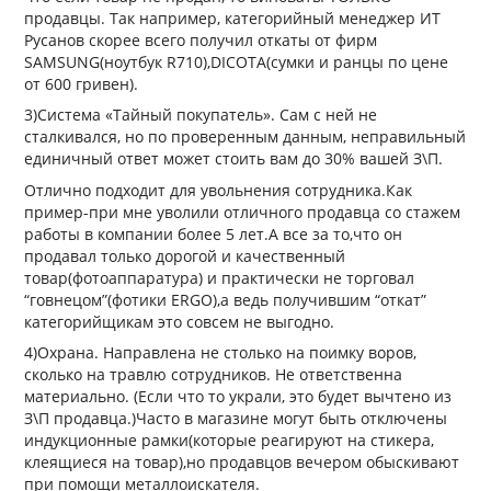
продавцы. Так например, категорийный менеджер ИТ
Русанов скорее всего получил откаты от фирм
SAMSUNG(ноутбук R710),DICOTA(сумки и ранцы по цене
от 600 гривен).
3)Система «Тайный покупатель». Сам с ней не
сталкивался, но по проверенным данным, неправильный
единичный ответ может стоить вам до 30% вашей З\П.
Отлично подходит для увольнения сотрудника.Как
пример-при мне уволили отличного продавца со стажем
работы в компании более 5 лет.А все за то,что он
продавал только дорогой и качественный
товар(фотоаппаратура) и практически не торговал
“говнецом”(фотики ERGO),а ведь получившим “откат”
категорийщикам это совсем не выгодно.
4)Охрана. Направлена не столько на поимку воров,
сколько на травлю сотрудников. Не ответственна
материально. (Если что то украли, это будет вычтено из
З\П продавца.)Часто в магазине могут быть отключены
индукционные рамки(которые реагируют на стикера,
клеящиеся на товар),но продавцов вечером обыскивают
при помощи металлоискателя.