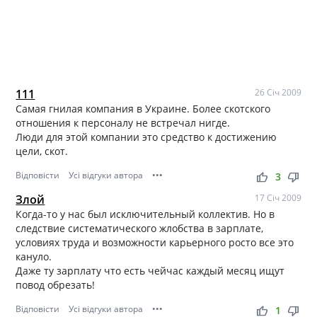
111
26 Січ 2009
Самая гнилая компания в Украине. Более скотского
отношения к персоналу не встречал нигде.
Люди для этой компании это средство к достижению
цели, скот.
Відповісти
Усі відгуки автора
•••
thumb_up
thumb_down
3
Злой
17 Січ 2009
Когда-то у нас был исключительный коллектив. Но в
следствие систематического жлобства в зарплате,
условиях труда и возможности карьерного росто все это
кануло.
Даже ту зарплату что есть чейчас каждый месяц ищут
повод обрезать!
Відповісти
Усі відгуки автора
•••
thumb_up
thumb_down
1