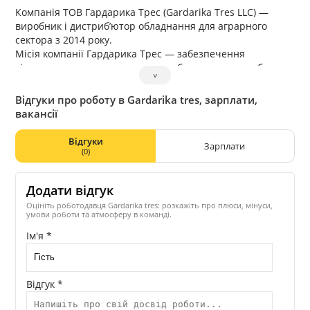
Компанія ТОВ Гардарика Трес (Gardarika Tres LLC) —
виробник і дистриб’ютор обладнання для аграрного
сектора з 2014 року.
Місія компанії Гардарика Трес — забезпечення
сільськогосподарського сектора обладнанням яке буде
˅
оптимальним для вирішення завдань замовника,
сприяти переведенню українських фермерських
Відгуки про роботу в Gardarika tres, зарплати,
господарств на більш рентабельну діяльність, шляхом
вакансії
введення комплексних інноваційних рішень. Офіси: Київ,
Суми.
Відгуки
Зарплати
Також компанія запускає інноваційний проект, для
(0)
покращення роботи аграрного сектору.
Додати відгук
Оцініть роботодавця Gardarika tres: розкажіть про плюси, мінуси,
умови роботи та атмосферу в команді.
Ім'я *
Відгук *