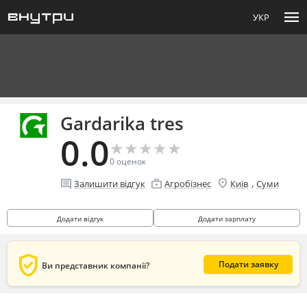
menu
УКР
Gardarika tres
0.0
★
★
★
★
★
★
★
★
★
★
0
оценок
location_on
comment
enterprise
,
Залишити відгук
Агробізнес
Київ
Суми
Додати відгук
Додати зарплату
verified_user
Подати заявку
Ви представник компанії?