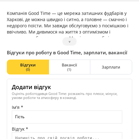
Компанія Good Time — це мережа затишних фудбарів у
Харкові, де можна швидко і ситно, а головне — смачно і
недорого поїсти. Ми завжди обслуговуємо з посмішкою і
ввічливо. Ми дивимося на життя з оптимізмом і
намагаємося бути кращими. Ми віримо в себе і в кожного
˅
окремо. Ми завжди відкриті та чесні. Ми творчі і нами
рухає дух новаторства. Ми любимо життя і володіємо
Відгуки про роботу в Good Time, зарплати, вакансії
внутрішнім драйвом.
Відгуки
Вакансії
Зарплати
(0)
(1)
Додати відгук
Оцініть роботодавця Good Time: розкажіть про плюси, мінуси,
умови роботи та атмосферу в команді.
Ім'я *
Відгук *