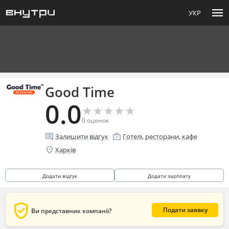
menu
УКР
Good Time
0.0
★
★
★
★
★
★
★
★
★
★
0
оценок
comment
enterprise
Залишити відгук
Готелі, ресторани, кафе
location_on
Харків
Додати відгук
Додати зарплату
verified_user
Подати заявку
Ви представник компанії?