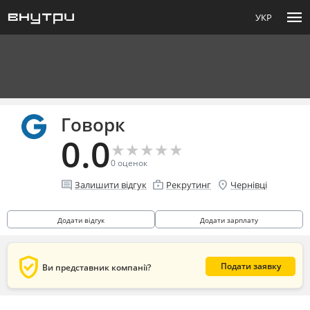
menu
УКР
Говорк
0.0
★
★
★
★
★
★
★
★
★
★
0
оценок
comment
enterprise
location_on
Залишити відгук
Рекрутинг
Чернівці
Додати відгук
Додати зарплату
verified_user
Подати заявку
Ви представник компанії?