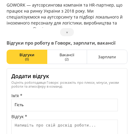
GOWORK — аутсорсингова компанія та HR-партнер, що
працює на ринку України з 2018 року. Ми
спеціалізуємося на аутсорсингу та підборі локального й
іноземного персоналу для логістики, виробництва та
складських об’єктів.
˅
Наша місія — забезпечувати бізнес стабільним
персоналом , а кандидатам надавати надійну роботу з
Відгуки про роботу в Говорк, зарплати, вакансії
прозорими умовами та регулярним доходом . Ми беремо
на себе повний цикл роботи з персоналом: підбір,
Відгуки
Вакансії
Зарплати
оформлення, організацію змін, адміністрування та
(0)
(2)
супровід, знімаючи з клієнтів кадрове й адміністративне
навантаження.
Додати відгук
За роки роботи GOWORK успішно реалізувала десятки
проєктів з масового підбору персоналу, забезпечуючи
Оцініть роботодавця Говорк: розкажіть про плюси, мінуси, умови
роботи та атмосферу в команді.
безперебійну роботу виробничих і логістичних об’єктів у
різних регіонах України. Ми працюємо напряму з
Ім'я *
роботодавцями та гарантуємо легальні, зрозумілі та
стабільні умови співпраці.
Відгук *