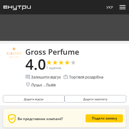
menu
УКР
Gross Perfume
4.0
★
★
★
★
★
★
★
★
★
★
1
оценок
comment
enterprise
Залишити відгук
Торгівля роздрібна
location_on
,
Луцьк
Львів
Додати відгук
Додати зарплату
verified_user
Подати заявку
Ви представник компанії?