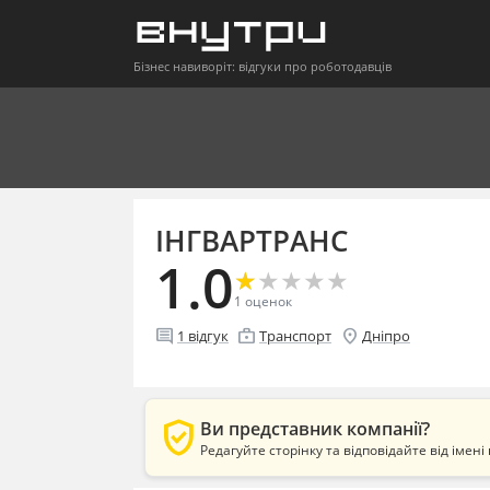
Бізнес навиворіт: відгуки про роботодавців
ІНГВАРТРАНС
1.0
★
★
★
★
★
★
★
★
★
★
1
оценок
comment
enterprise
location_on
1
відгук
Транспорт
Дніпро
verified_user
Ви представник компанії?
Редагуйте сторінку та відповідайте від імені 