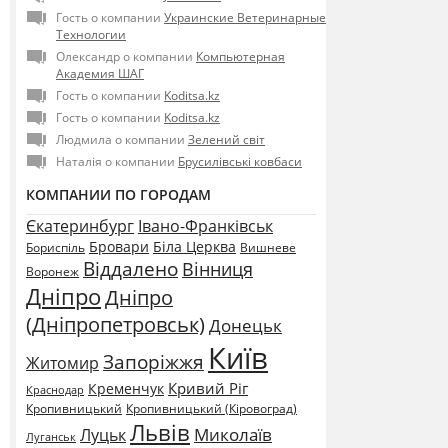
Гость о компании
Украинские Ветеринарные
Технологии
Олександр о компании
Компьютерная
Академия ШАГ
Гость о компании
Koditsa.kz
Гость о компании
Koditsa.kz
Людмила о компании
Зелений світ
Наталія о компании
Брусилівські ковбаси
КОМПАНИИ ПО ГОРОДАМ
Єкатеринбург
Івано-Франківськ
Бровари
Біла Церква
Бориспіль
Вишневе
Віддалено
Вінниця
Воронеж
Дніпро
Дніпро
(Дніпропетровськ)
Донецьк
Київ
Запоріжжя
Житомир
Кривий Ріг
Кременчук
Краснодар
Кропивницький
Кропивницький (Кіровоград)
Львів
Миколаїв
Луцьк
Луганськ