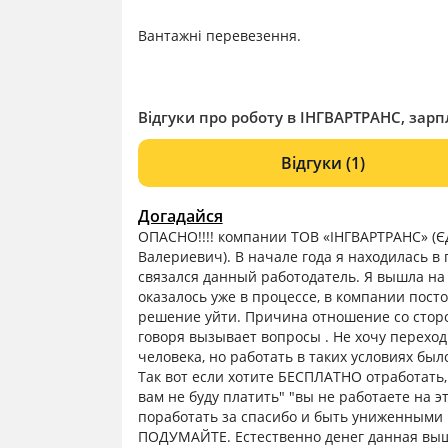
Вантажні перевезення.
Відгуки про роботу в ІНГВАРТРАНС, зарпл
Відгуки
(1)
Догадайся
ОПАСНО!!!! компании ТОВ «ІНГВАРТРАНС» (
Валериевич). В начале года я находилась в
связался данный работодатель. Я вышла на 
оказалось уже в процессе, в компании пост
решение уйти. Причина отношение со сторо
говоря вызывает вопросы . Не хочу переход
человека, но работать в таких условиях бы
Так вот если хотите БЕСПЛАТНО отработать,
вам не буду платить" "вы не работаете на э
поработать за спасибо и быть униженными
ПОДУМАЙТЕ. Естественно денег данная выше