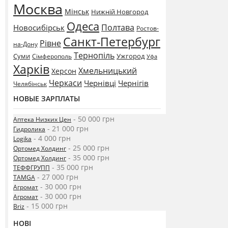
Москва
Мінськ
Нижній Новгород
Одеса
Полтава
Новосибірськ
Ростов-
Санкт-Петербург
Рівне
на-Дону
Тернопіль
Суми
Ужгород
Сімферополь
Уфа
Харків
Хмельницький
Херсон
Черкаси
Чернівці
Чернігів
Челябінськ
НОВЫЕ ЗАРПЛАТЫ
- 50 000 грн
Аптека Низких Цен
- 21 000 грн
Гидролика
- 4 000 грн
Logika
- 25 000 грн
Ортомед Холдинг
- 35 000 грн
Ортомед Холдинг
- 35 000 грн
ТЕФФГРУПП
- 27 000 грн
TAMGA
- 30 000 грн
Агромат
- 30 000 грн
Агромат
- 15 000 грн
Briz
НОВІ