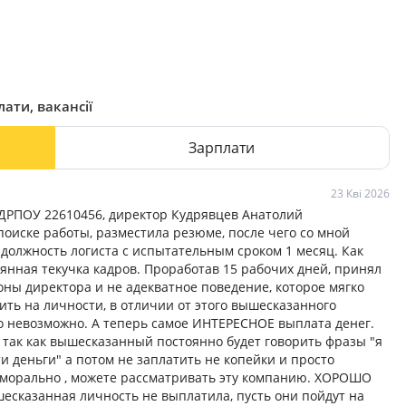
ати, вакансії
Зарплати
23 Кві 2026
ЄДРПОУ 22610456, директор Кудрявцев Анатолий
 поиске работы, разместила резюме, после чего со мной
должность логиста с испытательным сроком 1 месяц. Как
оянная текучка кадров. Проработав 15 рабочих дней, принял
ны директора и не адекватное поведение, которое мягко
ить на личности, в отличии от этого вышесказанного
ло невозможно. А теперь самое ИНТЕРЕСНОЕ выплата денег.
 так как вышесказанный постоянно будет говорить фразы "я
ти деньги" а потом не заплатить не копейки и просто
 морально , можете рассматривать эту компанию. ХОРОШО
сказанная личность не выплатила, пусть они пойдут на