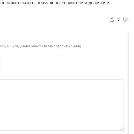
з положительного, нормальные водители и девочки из
thumb_up
thumb_down
0
си, мінуси, умови роботи та атмосферу в команді.