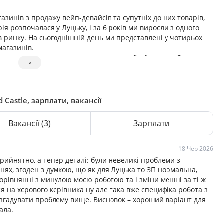
азинів з продажу вейп-девайсів та супутніх до них товарів,
ія розпочалася у Луцьку, і за 6 років ми виросли з одного
в ринку. На сьогоднішній день ми представлені у чотирьох
магазинів.
ежним людям зменшити шкоду від пагубної звички. За
˅
 своєю справою і робимо корисні речі. Ми ні в якому разі не
 найкращими. Ми якісно робимо свою роботу і робимо
 Castle, зарплати, вакансії
Вакансії
(3)
Зарплати
18 Чер 2026
прийнятно, а тепер деталі: були невеликі проблеми з
ннях, згоден з думкою, що як для Луцька то ЗП нормальна,
порівнянні з минулою моєю роботою та і зміни менші за ті ж
я на хєрового керівника ну але така вже специфіка робота з
е згадувати проблему вище. Висновок – хороший варіант для
ала.