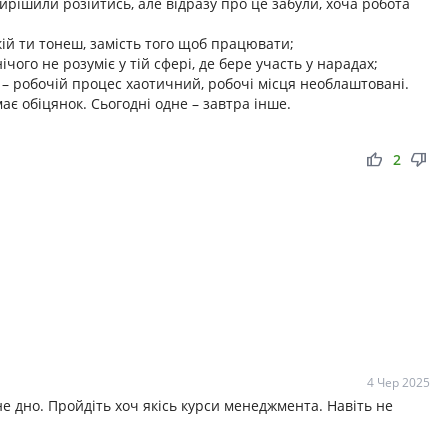
вирішили розійтись, але відразу про це забули, хоча робота
кій ти тонеш, замість того щоб працювати;
ічого не розуміє у тій сфері, де бере участь у нарадах;
 – робочій процес хаотичний, робочі місця необлаштовані.
ає обіцянок. Сьогодні одне – завтра інше.
thumb_up
thumb_down
2
4 Чер 2025
е дно. Пройдіть хоч якісь курси менеджмента. Навіть не