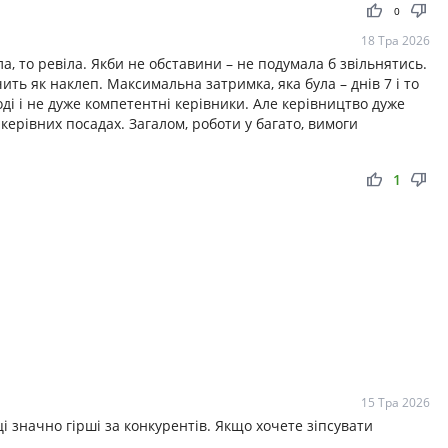
thumb_up
thumb_down
0
18 Тра 2026
а, то ревіла. Якби не обставини – не подумала б звільнятись.
ить як наклеп. Максимальна затримка, яка була – днів 7 і то
оді і не дуже компетентні керівники. Але керівництво дуже
керівних посадах. Загалом, роботи у багато, вимоги
thumb_up
thumb_down
1
15 Тра 2026
 значно гірші за конкурентів. Якщо хочете зіпсувати