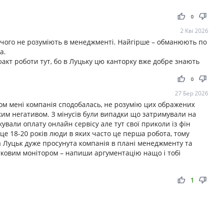
thumb_up
thumb_down
0
2 Кві 2026
 нічого не розуміють в менеджменті. Найгірше – обманюють по
а.
кт роботи тут, бо в Луцьку цю канторку вже добре знають
thumb_up
thumb_down
0
27 Бер 2026
лом мені компанія сподобалась, не розумію цих ображених
таким негативом. З мінусів були випадки що затримували на
ували оплату онлайн сервісу але тут свої приколи із фін
це 18-20 років люди в яких часто це перша робота, тому
на Луцьк дуже просунута компанія в плані менеджменту та
тковим монітором – напиши аргументацію нащо і тобі
thumb_up
thumb_down
1