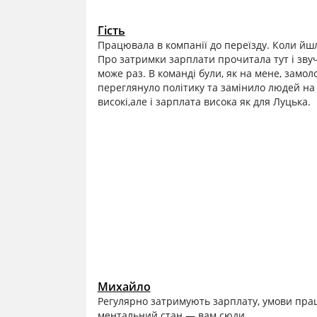
Гість
Працювала в компанії до переїзду. Коли йшл
Про затримки зарплати прочитала тут і звуч
може раз. В команді були, як на мене, замол
переглянуло політику та замінило людей на 
високі,але і зарплата висока як для Луцька.
Михайло
Регулярно затримують зарплату, умови праці
ментальний стан — вам сюди.