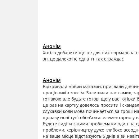
Анонім
Хотіла добавити що це для них нормальна п
зп, це далеко не одна тт так страждає
Анонім
Відкривали новий магазин, прислали дівчи
працівників зовсім. Залишили нас самих, з
готівкою але будьте готові що у вас готівки
це раз на картку довелось просити і сканда
слухавки коли мова починається за гроші на
щоразу нові тупі обов’язки: елементарно у 
будете сидіти з цими проблемами один на од
проблеми, керівництву дуже глибоко всеодн
на ваше місце відстажують 5 днів а ви наві