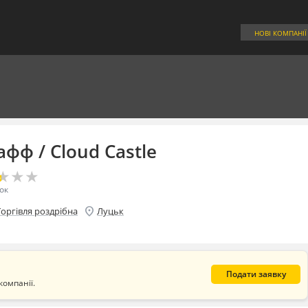
НОВІ КОМПАНІЇ
афф / Cloud Castle
★
★
★
★
★
★
ок
location_on
Торгівля роздрібна
Луцьк
Подати заявку
компанії.