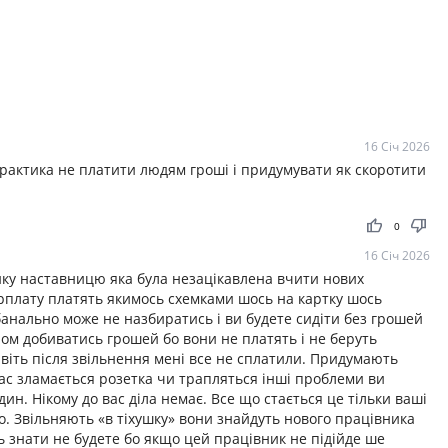
16 Січ 2026
рактика не платити людям гроші і придумувати як скоротити
thumb_up
thumb_down
0
16 Січ 2026
нку наставницю яка була незацікавлена вчити нових
арплату платять якимось схемками шось на картку шось
 банально може не назбиратись і ви будете сидіти без грошей
лом добиватись грошей бо вони не платять і не беруть
віть після звільнення мені все не сплатили. Придумають
вас зламається розетка чи трапляться інші проблеми ви
ин. Нікому до вас діла немає. Все що стається це тільки ваші
о. Звільняють «в тіхушку» вони знайдуть нового працівника
ть знати не будете бо якщо цей працівник не підійде ше