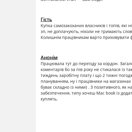
Гість
Купка самозакоханих власників і топів, які
зп, не доплачують, ніколи не тримають слов
Колишнім працівникам варто приховувати фа
Анонім
Працювала тут до переїзду за кордон. Зага
коментарів бо за пів року не стикалася із 
тиждень заробітну плату і що 2 тижні погодж
плануванням, ну і працівники на магазинах 
буває складно із ними) . З позитивного, як 
забезпечення, типу хочеш Mac book із дода
куплять.