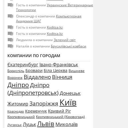
Гость о компании
Украинские Ветеринарные
Технологии
Олександр о компании
Компьютерная
Академия ШАГ
Гость о компании
Koditsa.kz
Гость о компании
Koditsa.kz
Людмила о компании
Зелений світ
Наталія о компании
Брусилівські ковбаси
КОМПАНИИ ПО ГОРОДАМ
Єкатеринбург
Івано-Франківськ
Бровари
Біла Церква
Бориспіль
Вишневе
Віддалено
Вінниця
Воронеж
Дніпро
Дніпро
(Дніпропетровськ)
Донецьк
Київ
Запоріжжя
Житомир
Кривий Ріг
Кременчук
Краснодар
Кропивницький
Кропивницький (Кіровоград)
Львів
Миколаїв
Луцьк
Луганськ