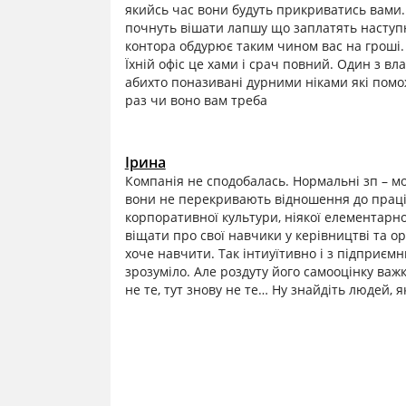
якийсь час вони будуть прикриватись вами. 
почнуть вішати лапшу що заплатять наступн
контора обдурює таким чином вас на гроші. 
Їхній офіс це хами і срач повний. Один з вл
абихто поназивані дурними ніками які помож
раз чи воно вам треба
Ірина
Компанія не сподобалась. Нормальні зп – може
вони не перекривають відношення до працівн
корпоративної культури, ніякої елементарної
віщати про свої навчики у керівництві та ор
хоче навчити. Так інтиуїтивно і з підприєм
зрозуміло. Але роздуту його самооцінку важ
не те, тут знову не те… Ну знайдіть людей, які