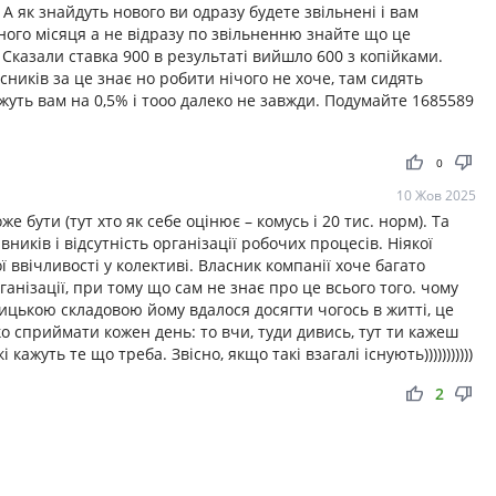
А як знайдуть нового ви одразу будете звільнені і вам
ого місяця а не відразу по звільненню знайте що це
Сказали ставка 900 в результаті вийшло 600 з копійками.
асників за це знає но робити нічого не хоче, там сидять
уть вам на 0,5% і тооо далеко не завжди. Подумайте 1685589
thumb_up
thumb_down
0
10 Жов 2025
 бути (тут хто як себе оцінює – комусь і 20 тис. норм). Та
иків і відсутність організації робочих процесів. Ніякої
 ввічливості у колективі. Власник компанії хоче багато
ганізації, при тому що сам не знає про це всього того. чому
ницькою складовою йому вдалося досягти чогось в житті, це
ко сприймати кожен день: то вчи, туди дивись, тут ти кажеш
 кажуть те що треба. Звісно, якщо такі взагалі існують)))))))))))
thumb_up
thumb_down
2