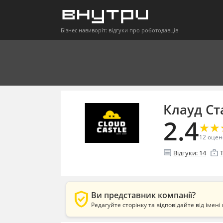
Бізнес навиворіт: відгуки про роботодавців
Клауд Ст
2.4
★
★
★
★
12
оцен
comment
enterprise
Відгуки:
14
verified_user
Ви представник компанії?
Редагуйте сторінку та відповідайте від імені 