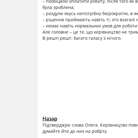
– пообіцяли оплатити роботу, після того як 
була зроблена;
– роздули якусь непотрібну бюрократію, в я
– рішення приймають навіть ті, хто взагалі н
– немає навіть нормальних умов для роботи
Але головне – це те, що керівництво не трим
В решті решт: багато галасу з нічого.
Назар
Підтверджую слова Олега. Керівництво повн
думайте йти до них на робрту.