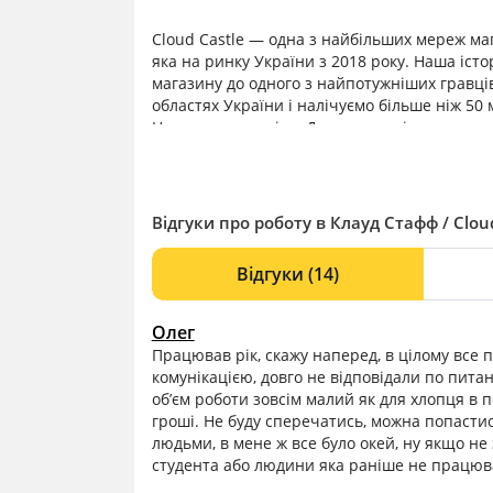
Cloud Castle — одна з найбільших мереж маг
яка на ринку України з 2018 року. Наша істор
магазину до одного з найпотужніших гравці
областях України і налічуємо більше ніж 50 
Наша основна ціль: Допомогти нікотинозал
декілька років ми зрозуміли, що займаємося
ставимо перед собою ціль бути першими чи
продукт таким, яким ми його бачимо.
Відгуки про роботу в Клауд Стафф / Cloud
Відгуки
(14)
Олег
Працював рік, скажу наперед, в цілому все 
комунікацією, довго не відповідали по пита
об’єм роботи зовсім малий як для хлопця в 
гроші. Не буду сперечатись, можна попастис
людьми, в мене ж все було окей, ну якщо н
студента або людини яка раніше не працюв