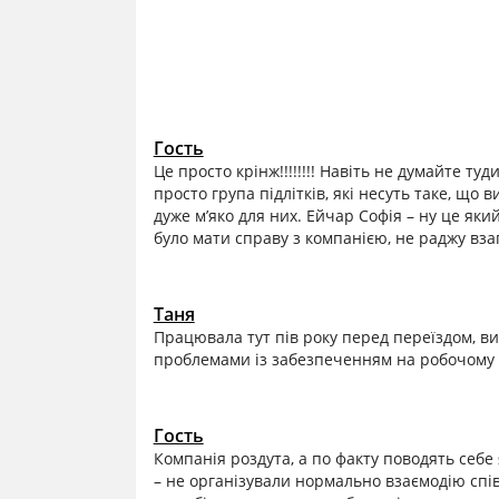
Гость
Це просто крінж!!!!!!!! Навіть не думайте ту
просто група підлітків, які несуть таке, що
дуже м’яко для них. Ейчар Софія – ну це як
було мати справу з компанією, не раджу взаг
Таня
Працювала тут пів року перед переїздом, вимо
проблемами із забезпеченням на робочому м
Гость
Компанія роздута, а по факту поводять себе я
– не організували нормально взаємодію спів