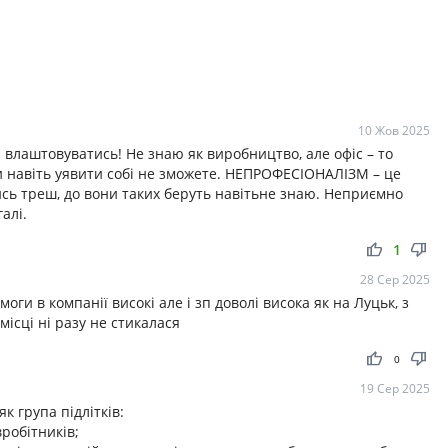
10 Жов 2025
ди влаштовуватись! Не знаю як виробництво, але офіс – то
 ви навіть уявити собі не зможете. НЕПРОФЕСІОНАЛІЗМ – це
ийсь треш, до вони таких беруть навітьне знаю. Неприємно
алі.
thumb_up
thumb_down
1
28 Сер 2025
ги в компанії високі але і зп доволі висока як на Луцьк, з
ісці ні разу не стикалася
thumb_up
thumb_down
0
19 Сер 2025
к група підлітків:
робітників;