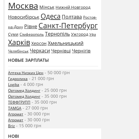
Москва
Мінськ
Нижній Новгород
Одеса
Полтава
Новосибірськ
Ростов-
Санкт-Петербург
Рівне
на-Дону
Тернопіль
Суми
Ужгород
Сімферополь
Уфа
Харків
Хмельницький
Херсон
Черкаси
Чернівці
Чернігів
Челябінськ
НОВЫЕ ЗАРПЛАТЫ
- 50 000 грн
Аптека Низких Цен
- 21 000 грн
Гидролика
- 4 000 грн
Logika
- 25 000 грн
Ортомед Холдинг
- 35 000 грн
Ортомед Холдинг
- 35 000 грн
ТЕФФГРУПП
- 27 000 грн
TAMGA
- 30 000 грн
Агромат
- 30 000 грн
Агромат
- 15 000 грн
Briz
НОВІ