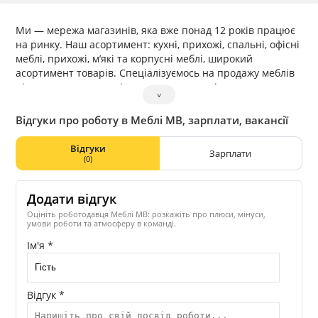
Ми — мережа магазинів, яка вже понад 12 років працює
на ринку. Наш асортимент: кухні, прихожі, спальні, офісні
меблі, прихожі, м’які та корпусні меблі, широкий
асортимент товарів. Спеціалізуємось на продажу меблів
під замовлення та співпрацюємо з провідними
˅
фабриками, а також є офіційним представником
ортопедичних матраців. Наші магазини розташовані в
Відгуки про роботу в Меблі МВ, зарплати, вакансії
Івано-Франківську, Микуличині, Ворохті, Верховині,
Косові, Космачі, Снятині, Татарові.
Відгуки
Зарплати
(0)
Додати відгук
Оцініть роботодавця Меблі МВ: розкажіть про плюси, мінуси,
умови роботи та атмосферу в команді.
Ім'я *
Відгук *