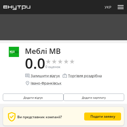
menu
УКР
Меблі МВ
0.0
★
★
★
★
★
★
★
★
★
★
0
оценок
comment
enterprise
Залишити відгук
Торгівля роздрібна
location_on
Івано-Франківськ
Додати відгук
Додати зарплату
verified_user
Подати заявку
Ви представник компанії?