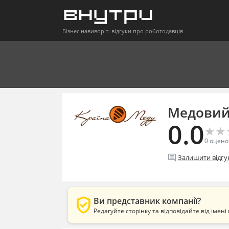
Бізнес навиворіт: відгуки про роботодавців
Медовий
0.0
★
★
★
★
0
оцено
comment
Залишити відгу
verified_user
Ви представник компанії?
Редагуйте сторінку та відповідайте від імені 