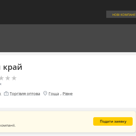
НОВІ КОМПАНІЇ
 край
★
★
★
★
★
★
к
location_on
enterprise
,
к
Торгівля оптова
Гоща
Рівне
Подати заявку
компанії.