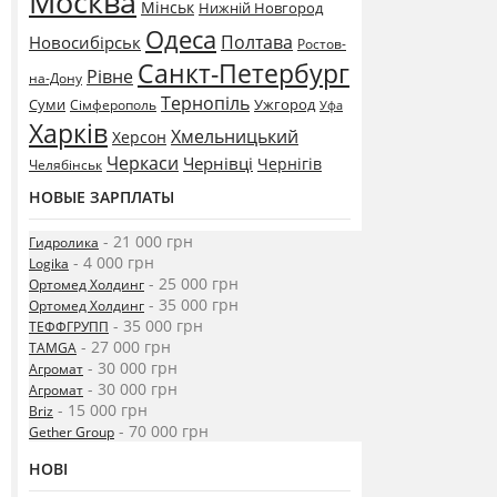
Москва
Мінськ
Нижній Новгород
Одеса
Полтава
Новосибірськ
Ростов-
Санкт-Петербург
Рівне
на-Дону
Тернопіль
Суми
Ужгород
Сімферополь
Уфа
Харків
Хмельницький
Херсон
Черкаси
Чернівці
Чернігів
Челябінськ
НОВЫЕ ЗАРПЛАТЫ
- 21 000 грн
Гидролика
- 4 000 грн
Logika
- 25 000 грн
Ортомед Холдинг
- 35 000 грн
Ортомед Холдинг
- 35 000 грн
ТЕФФГРУПП
- 27 000 грн
TAMGA
- 30 000 грн
Агромат
- 30 000 грн
Агромат
- 15 000 грн
Briz
- 70 000 грн
Gether Group
НОВІ