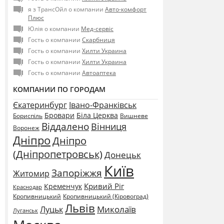
я з ТрансОйл о компании
Авто-комфорт
Плюс
Юлія о компании
Мед-сервіс
Гость о компании
Скарбниця
Гость о компании
Хилти Украина
Гость о компании
Хилти Украина
Гость о компании
Автоаптека
КОМПАНИИ ПО ГОРОДАМ
Єкатеринбург
Івано-Франківськ
Бровари
Біла Церква
Бориспіль
Вишневе
Віддалено
Вінниця
Воронеж
Дніпро
Дніпро
(Дніпропетровськ)
Донецьк
Київ
Запоріжжя
Житомир
Кривий Ріг
Кременчук
Краснодар
Кропивницький
Кропивницький (Кіровоград)
Львів
Миколаїв
Луцьк
Луганськ