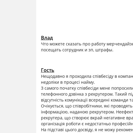
Влад
Что можете сказать про работу мерчендайз
посещать сотрудник и зп, штрафы.
Гость
Нещодавно я проходила співбесіду в компані
недоліки в процесі найму.
З самого початку співбесіди мене попросил
телефонного дзвінка з рекрутером. Такий пі
відсутність комунікації всередині команди т
Очікується, що співробітники, які проводять
інформацією, наданою рекрутером. Неефект
рекрутера, що створює вкрай негативне вра
організація роботи є недостатньо професій
На підставі цього досвіду, я не можу реком