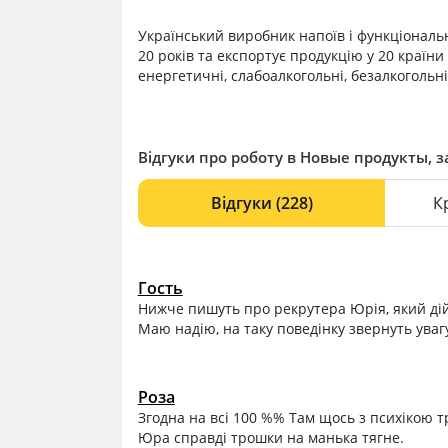
Український виробник напоїв і функціональ
20 років та експортує продукцію у 20 країни 
енергетичні, слабоалкогольні, безалкогольні
Відгуки про роботу в Новые продукты, з
Відгуки
(228)
К
Гость
Нижче пишуть про рекрутера Юрія, який дій
Маю надію, на таку поведінку звернуть уваг
Роза
Згодна на всі 100 %% Там щось з психікою тр
Юра справді трошки на манька тягне.