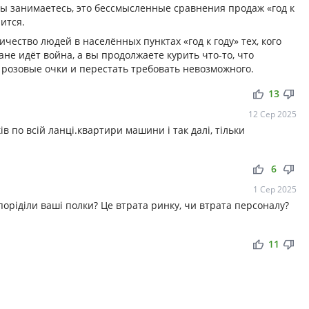
вы занимаетесь, это бессмысленные сравнения продаж «год к
нится.
чество людей в населённых пунктах «год к году» тех, кого
ране идёт война, а вы продолжаете курить что-то, что
 розовые очки и перестать требовать невозможного.
thumb_up
thumb_down
13
12 Сер 2025
ів по всій ланці.квартири машини і так далі, тільки
thumb_up
thumb_down
6
1 Сер 2025
 поріділи ваші полки? Це втрата ринку, чи втрата персоналу?
thumb_up
thumb_down
11