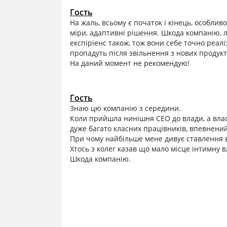
Гость
На жаль, всьому є початок і кінець, особли
міри, адаптивні рішення. Шкода компанію, л
експіріенс також, тож вони себе точно реаліз
пропадуть після звільнення з нових продукт
На даний момент не рекомендую!
Гость
Знаю цю компанію з середини.
Коли прийшла нинішня СЕО до влади, а власн
дуже багато класних працівників, впевнений
При чому найбільше мене дивує ставлення вл
Хтось з колег казав що мало місце інтимну в
Шкода компанію.