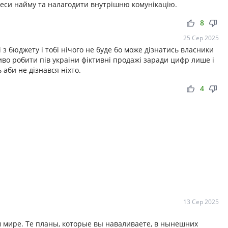
еси найму та налагодити внутрішню комунікацію.
thumb_up
thumb_down
8
25 Сер 2025
 з бюджету і тобі нічого не буде бо може дізнатись власники
иво робити пів украіни фіктивні продажі заради цифр лише і
 аби не дізнався ніхто.
thumb_up
thumb_down
4
13 Сер 2025
м мире. Те планы, которые вы наваливаете, в нынешних