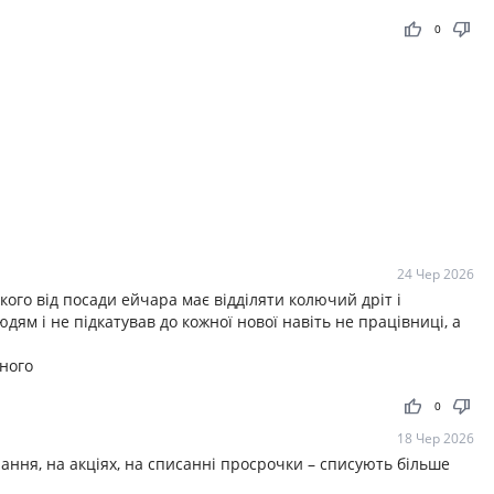
thumb_up
thumb_down
0
24 Чер 2026
кого від посади ейчара має відділяти колючий дріт і
дям і не підкатував до кожної нової навіть не працівниці, а
ного
thumb_up
thumb_down
0
18 Чер 2026
нання, на акціях, на списанні просрочки – списують більше