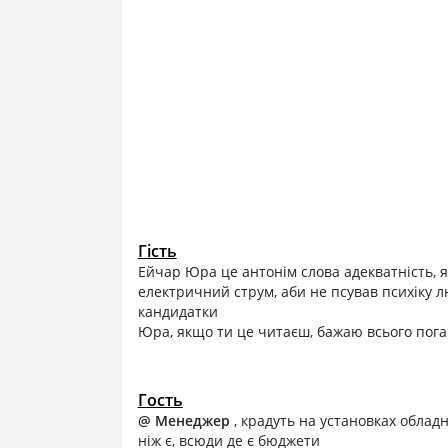
Гість
Ейчар Юра це антонім слова адекватність, я
електричний струм, аби не псував психіку лю
кандидатки
Юра, якщо ти це читаєш, бажаю всього пога
Гость
@ Менеджер
, крадуть на установках облад
ніж є, всюди де є бюджети