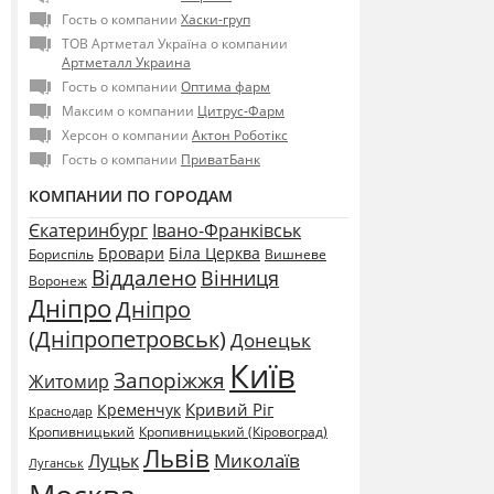
Гость о компании
Хаски-груп
ТОВ Артметал Україна о компании
Артметалл Украина
Гость о компании
Оптима фарм
Максим о компании
Цитрус-Фарм
Херсон о компании
Актон Роботікс
Гость о компании
ПриватБанк
КОМПАНИИ ПО ГОРОДАМ
Єкатеринбург
Івано-Франківськ
Бровари
Біла Церква
Бориспіль
Вишневе
Віддалено
Вінниця
Воронеж
Дніпро
Дніпро
(Дніпропетровськ)
Донецьк
Київ
Запоріжжя
Житомир
Кривий Ріг
Кременчук
Краснодар
Кропивницький
Кропивницький (Кіровоград)
Львів
Миколаїв
Луцьк
Луганськ