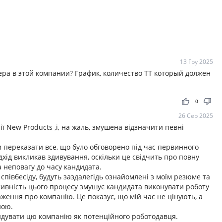
13 Гру 2025
ера в этой компании? График, количество ТТ который должен
thumb_up
thumb_down
0
26 Сер 2025
ї New Products ,і, на жаль, змушена відзначити певні
и переказати все, що було обговорено під час первинного
дхід викликав здивування, оскільки це свідчить про повну
а неповагу до часу кандидата.
 співбесіду, будуть заздалегідь ознайомлені з моїм резюме та
ивність цього процесу змушує кандидата виконувати роботу
ження про компанію. Це показує, що мій час не цінують, а
ною.
ендувати цю компанію як потенційного роботодавця.