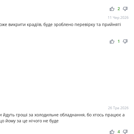
thumb_up
thumb_down
2
11 Чер 2026
же викрити крадіїв, буде зроблено перевірку та прийняті
thumb_up
thumb_down
1
26 Тра 2026
 йдуть гроші за холодильне обладнання, бо хтось працює а
що йому за це нічого не буде
thumb_up
thumb_down
4