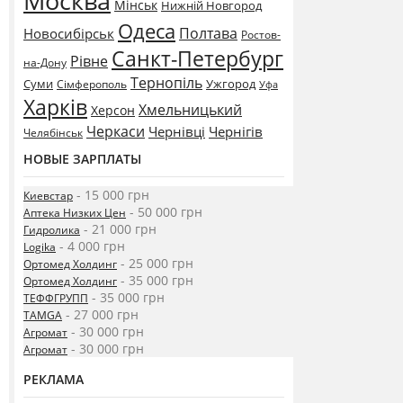
Москва
Мінськ
Нижній Новгород
Одеса
Полтава
Новосибірськ
Ростов-
Санкт-Петербург
Рівне
на-Дону
Тернопіль
Суми
Ужгород
Сімферополь
Уфа
Харків
Хмельницький
Херсон
Черкаси
Чернівці
Чернігів
Челябінськ
НОВЫЕ ЗАРПЛАТЫ
- 15 000 грн
Киевстар
- 50 000 грн
Аптека Низких Цен
- 21 000 грн
Гидролика
- 4 000 грн
Logika
- 25 000 грн
Ортомед Холдинг
- 35 000 грн
Ортомед Холдинг
- 35 000 грн
ТЕФФГРУПП
- 27 000 грн
TAMGA
- 30 000 грн
Агромат
- 30 000 грн
Агромат
РЕКЛАМА