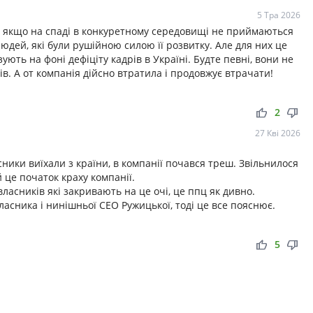
5 Тра 2026
во якщо на спаді в конкуретному середовищі не приймаються
юдей, які були рушійною силою її розвитку. Але для них це
ують на фоні дефіціту кадрів в Україні. Будте певні, вони не
ів. А от компанія дійсно втратила і продовжує втрачати!
thumb_up
thumb_down
2
27 Кві 2026
ики виїхали з країни, в компанії почався треш. Звільнилося
 це початок краху компанії.
асників які закривають на це очі, це ппц як дивно.
ласника і нинішньої СЕО Ружицької, тоді це все пояснює.
thumb_up
thumb_down
5