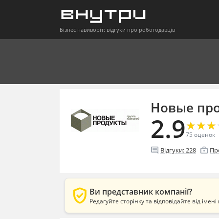
Бізнес навиворіт: відгуки про роботодавців
Новые пр
2.9
★
★
★
★
★
★
75
оценок
comment
enterprise
Відгуки:
228
Пр
verified_user
Ви представник компанії?
Редагуйте сторінку та відповідайте від імені 