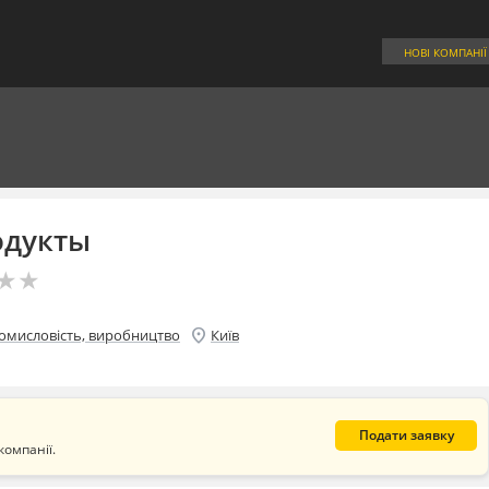
НОВІ КОМПАНІЇ
одукты
★
★
★
★
location_on
омисловість, виробництво
Київ
Подати заявку
компанії.