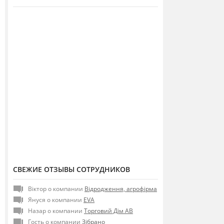
СВЕЖИЕ ОТЗЫВЫ СОТРУДНИКОВ
Віктор о компании
Відродження, агрофірма
Януся о компании
EVA
Назар о компании
Торговий Дім АВ
Гость о компании
Зібрано