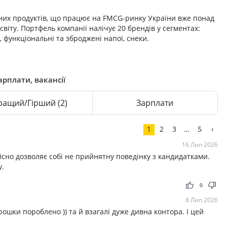
них продуктів, що працює на FMCG-ринку України вже понад
світу. Портфель компанії налічує 20 брендів у сегментах:
, функціональні та зброджені напої, снеки.
арплати, вакансії
ращий/Гірший
(2)
Зарплати
1
2
3
…
5
›
16 Лип 2026
сно дозволяє собі не прийнятну поведінку з кандидатками.
у.
thumb_up
thumb_down
0
8 Лип 2026
ошки пороблено )) та й взагалі дуже дивна контора. І цей