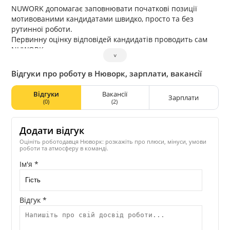
NUWORK допомагає заповнювати початкові позиції
мотивованими кандидатами швидко, просто та без
рутинної роботи.
Первинну оцінку відповідей кандидатів проводить сам
NUWORK
˅
100% відгуків зберігаються в системі
100% кандидатів отримують зворотний зв’язок
Відгуки про роботу в Нюворк, зарплати, вакансії
автоматично
Усі вхідні відгуки потрапляють в одне вікно
Відгуки
Вакансії
Зарплати
Усі залучені рекламні канали можливо оцінити по їх
(0)
(2)
ефективності
Скорочуйте строки та збільшуйте якість масового
Додати відгук
рекрутменту, використовуючи NUWORK! (автоматизація
масового рекрутингу)
Оцініть роботодавця Нюворк: розкажіть про плюси, мінуси, умови
роботи та атмосферу в команді.
Ім'я *
Відгук *