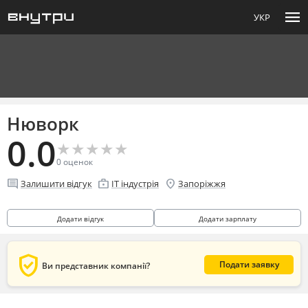
menu
УКР
Нюворк
0.0
★
★
★
★
★
★
★
★
★
★
0
оценок
comment
enterprise
location_on
Залишити відгук
IT індустрія
Запоріжжя
Додати відгук
Додати зарплату
verified_user
Подати заявку
Ви представник компанії?