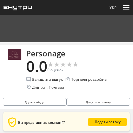
menu
УКР
Personage
0.0
★
★
★
★
★
★
★
★
★
★
0
оценок
comment
enterprise
Залишити відгук
Торгівля роздрібна
location_on
,
Дніпро
Полтава
Додати відгук
Додати зарплату
verified_user
Подати заявку
Ви представник компанії?