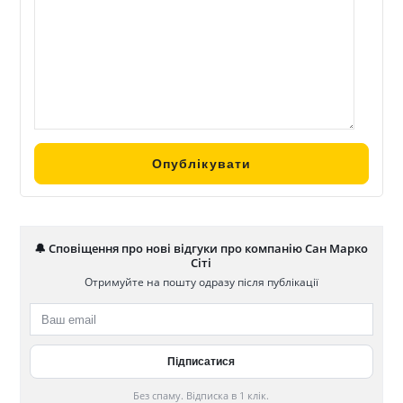
території та розвитку інфраструктури, створюючи
комфортні умови для відпочинку та активного способу
життя.
Ми розширюємо горизонти у Львові та робимо свій
внесок у розвиток регіону та підвищення рівня життя
його мешканців.
🔔 Сповіщення про нові відгуки про компанію Сан Марко
Сіті
Отримуйте на пошту одразу після публікації
Без спаму. Відписка в 1 клік.