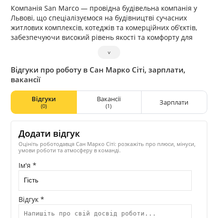
Компанія San Marco — провідна будівельна компанія у
Львові, що спеціалізуємося на будівництві сучасних
житлових комплексів, котеджів та комерційних об’єктів,
забезпечуючи високий рівень якості та комфорту для
кожного мешканця.
˅
Наша головна мета — створення житлових просторів, які
відповідатимуть найвищим стандартам
Відгуки про роботу в Сан Марко Сіті, зарплати,
енергоефективності, екологічності та функціональності.
вакансії
Для цього ми використовуємо лише сучасні будівельні
матеріали та технології, гарантуючи довговічність і
Відгуки
Вакансії
Зарплати
надійність наших об’єктів.
(0)
(1)
На цей момент, ми вже реалізуємо кілька знакових
проектів, спрямованих на створення комфортного
Додати відгук
середовища для життя та розвитку місцевої громади у
Сокільниках.
Оцініть роботодавця Сан Марко Сіті: розкажіть про плюси, мінуси,
умови роботи та атмосферу в команді.
Завдяки відповідальному підходу до кожного етапу
будівництва (від проєктування до здачі в експлуатацію),
Ім'я *
ми здобули довіру як серед замовників, так і серед
мешканців регіону.
Житло від San Marco — це не просто м2, це — стиль
Відгук *
життя!
Адже особливу увагу ми приділяємо благоустрою