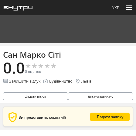
menu
УКР
Сан Марко Сіті
0.0
★
★
★
★
★
★
★
★
★
★
0
оценок
comment
enterprise
location_on
Залишити відгук
Будівництво
Львів
Додати відгук
Додати зарплату
verified_user
Подати заявку
Ви представник компанії?