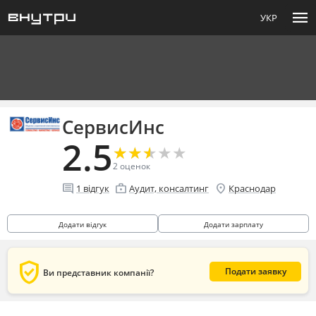
menu
УКР
СервисИнс
2.5
★
★
★
★
★
★
★
★
★
★
2
оценок
comment
enterprise
location_on
1
відгук
Аудит, консалтинг
Краснодар
Додати відгук
Додати зарплату
verified_user
Подати заявку
Ви представник компанії?