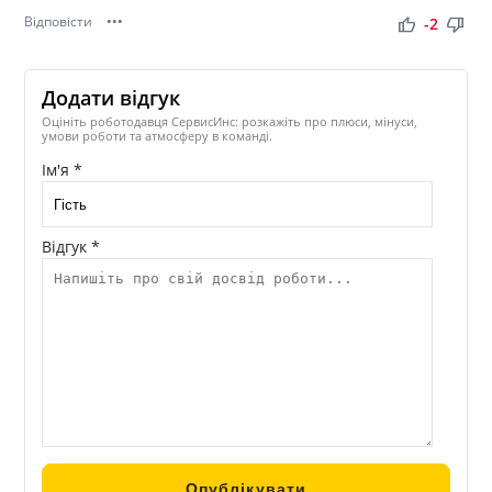
Відповісти
•••
thumb_up
thumb_down
-2
Додати відгук
Оцініть роботодавця СервисИнс: розкажіть про плюси, мінуси,
умови роботи та атмосферу в команді.
Ім'я *
Відгук *