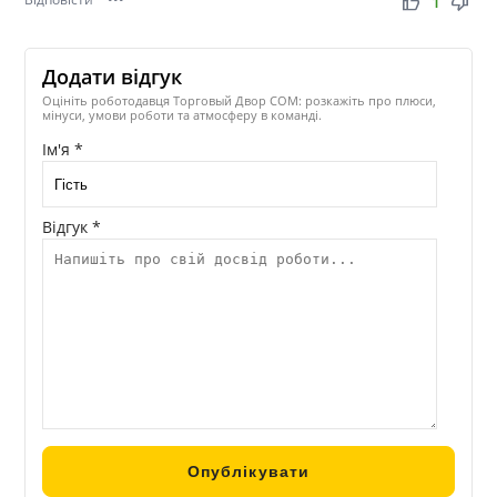
thumb_up
thumb_down
1
Додати відгук
Оцініть роботодавця Торговый Двор СОМ: розкажіть про плюси,
мінуси, умови роботи та атмосферу в команді.
Ім'я *
Відгук *