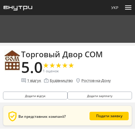
menu
УКР
Торговый Двор СОМ
5.0
★
★
★
★
★
★
★
★
★
★
1
оценок
comment
enterprise
location_on
1
відгук
Будівництво
Ростов-на-Дону
Додати відгук
Додати зарплату
verified_user
Подати заявку
Ви представник компанії?